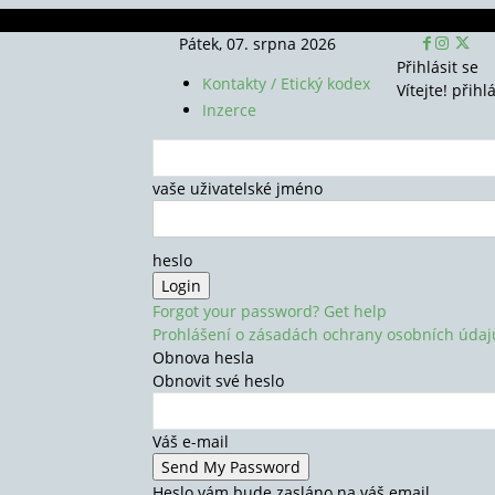
Pátek, 07. srpna 2026
Přihlásit se
Kontakty / Etický kodex
Vítejte! přihl
Inzerce
vaše uživatelské jméno
heslo
Forgot your password? Get help
Prohlášení o zásadách ochrany osobních údaj
Obnova hesla
Obnovit své heslo
Váš e-mail
Heslo vám bude zasláno na váš email