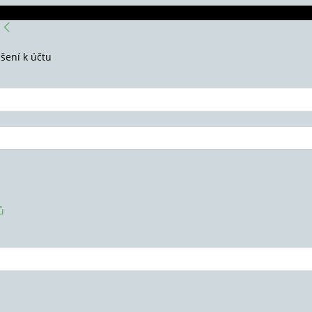
ášení k účtu
ů