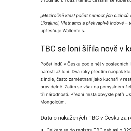
v rodinách. Totiž i těmito cestami se tuberk
„Meziročně klesl počet nemocných cizinců o 
Ukrajinci, Vietnamci a překvapivě Indové – t
upřesňuje Wallenfels.
TBC se loni šířila nově v 
Počet Indů v Česku podle něj v posledních l
narostl až loni. Dva roky předtím naopak kle
z Indie, často zaměstnaní jako kuchaři v res
pravidelně. Zatím se však na pomyslném že
tři národnosti. Přední místa obvykle patř
Mongolcům.
Data o nakažených TBC v Česku za r
Celkem se do registru TBC nahlásilo 329