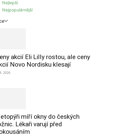
Nejlepší
Nejpopulárnější
ce
eny akcií Eli Lilly rostou, ale ceny
kcií Novo Nordisku klesají
 8. 2026
etopýři míří okny do českých
ožnic. Lékaři varují před
okousáním