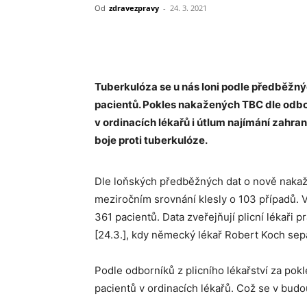
Od
zdravezpravy
-
24. 3. 2021
Sdílet
Tuberkulóza se u nás loni podle předběžnýc
pacientů. Pokles nakažených TBC dle odbor
v ordinacích lékařů i útlum najímání zahr
boje proti tuberkulóze.
Dle loňských předběžných dat o nově nakaž
meziročním srovnání klesly o 103 případů. V
361 pacientů. Data zveřejňují plicní lékaři 
[24.3.], kdy německý lékař Robert Koch sepa
Podle odborníků z plicního lékařství za p
pacientů v ordinacích lékařů. Což se v budo