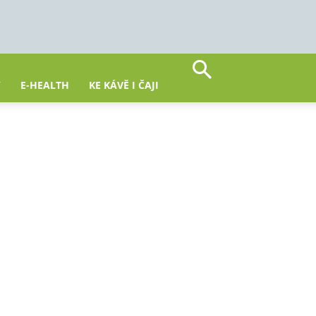
Y
E-HEALTH
KE KÁVĚ I ČAJI