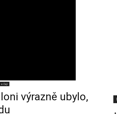
 a čaji
oni výrazně ubylo,
idu