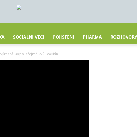
KA
SOCIÁLNÍ VĚCI
POJIŠTĚNÍ
PHARMA
ROZHOVOR
ýrazně ubylo, zřejmě kvůli covidu