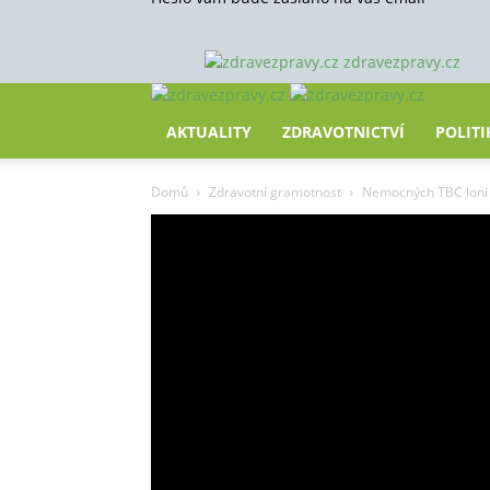
zdravezpravy.cz
AKTUALITY
ZDRAVOTNICTVÍ
POLITI
Domů
Zdravotní gramotnost
Nemocných TBC loni v