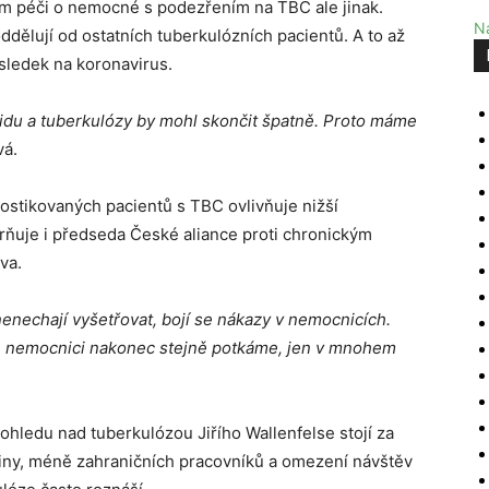
ům péči o nemocné s podezřením na TBC ale jinak.
Na
dělují od ostatních tuberkulózních pacientů. A to až
sledek na koronavirus.
vidu a tuberkulózy by mohl skončit špatně. Proto máme
vá.
ostikovaných pacientů s TBC ovlivňuje nižší
rňuje i předseda České aliance proti chronickým
va.
nenechají vyšetřovat, bojí se nákazy v nemocnicích.
 té nemocnici nakonec stejně potkáme, jen v mnohem
hledu nad tuberkulózou Jiřího Wallenfelse stojí za
iziny, méně zahraničních pracovníků a omezení návštěv