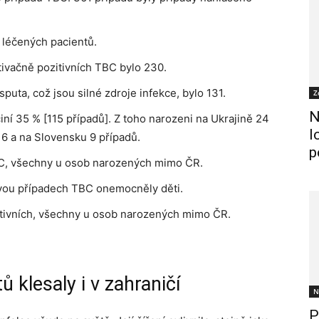
 léčených pacientů.
ltivačně pozitivních TBC bylo 230.
uta, což jsou silné zdroje infekce, bylo 131.
Z
N
í 35 % [115 případů]. Z toho narozeni na Ukrajině 24
l
16 a na Slovensku 9 případů.
p
TBC, všechny u osob narozených mimo ČR.
vou případech TBC onemocněly děti.
itivních, všechny u osob narozených mimo ČR.
 klesaly i v zahraničí
N
P