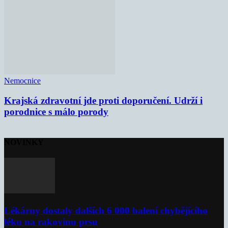
Nemocnice
Krajská zdravotní jde proti doporučení. Udrží i
porodnice s málo porody
NOVINKY
Lékárny dostaly dalších 6 000 balení chybějícího
léku na rakovinu prsu