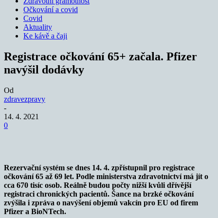
Zdravotní gramotnost
Očkování a covid
Covid
Aktuality
Ke kávě a čaji
Registrace očkování 65+ začala. Pfizer
navýšil dodávky
Od
zdravezpravy
-
14. 4. 2021
0
Rezervační systém se dnes 14. 4. zpřístupnil pro registrace
očkování 65 až 69 let. Podle ministerstva zdravotnictví má jít o
cca 670 tisíc osob. Reálně budou počty nižší kvůli dřívější
registraci chronických pacientů. Šance na brzké očkování
zvýšila i zpráva o navýšení objemů vakcín pro EU od firem
Pfizer a BioNTech.