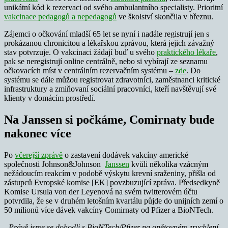
unikátní kód k rezervaci od svého ambulantního specialisty. Prioritní
vakcinace pedagogů a nepedagogů
ve školství skončila v březnu.
Zájemci o očkování mladší 65 let se nyní i nadále registrují jen s
prokázanou chronicitou a lékařskou zprávou, která jejich závažný
stav potvrzuje. O vakcinaci žádají buď u svého
praktického lékaře
,
pak se neregistrují online centrálně, nebo si vybírají ze seznamu
očkovacích míst v centrálním rezervačním systému –
zde
. Do
systému se dále můžou registrovat zdravotníci, zaměstnanci kritické
infrastruktury a zmiňovaní sociální pracovníci, kteří navštěvují své
klienty v domácím prostředí.
Na Janssen si počkáme, Comirnaty bude
nakonec více
Po
včerejší zprávě
o zastavení dodávek vakcíny americké
společnosti Johnson&Johnson
Janssen
kvůli několika vzácným
nežádoucím reakcím v podobě výskytu krevní sraženiny, přišla od
zástupců Evropské komise [EK] povzbuzující zpráva. Předsedkyně
Komise Ursula von der Leyenová na svém twitterovém účtu
potvrdila, že se v druhém letošním kvartálu půjde do unijních zemí o
50 milionů více dávek vakcíny Comirnaty od Pfizer a BioNTech.
„Právě jsme se dohodli s BioNTech/Pfizer na opětovném zrychlení