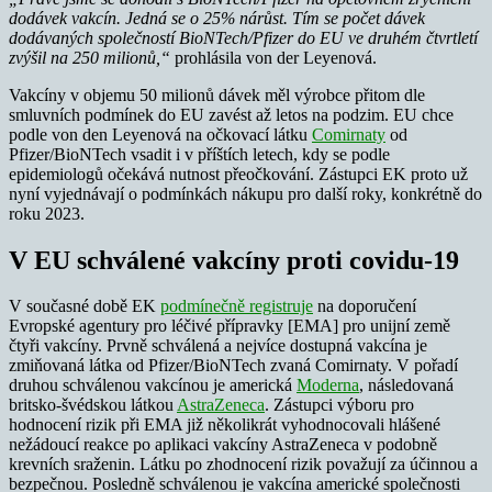
dodávek vakcín. Jedná se o 25% nárůst. Tím se počet dávek
dodávaných společností BioNTech/Pfizer do EU ve druhém čtvrtletí
zvýšil na 250 milionů,“
prohlásila von der Leyenová.
Vakcíny v objemu 50 milionů dávek měl výrobce přitom dle
smluvních podmínek do EU zavést až letos na podzim. EU chce
podle von den Leyenová na očkovací látku
Comirnaty
od
Pfizer/BioNTech vsadit i v příštích letech, kdy se podle
epidemiologů očekává nutnost přeočkování. Zástupci EK proto už
nyní vyjednávají o podmínkách nákupu pro další roky, konkrétně do
roku 2023.
V EU schválené vakcíny proti covidu-19
V současné době EK
podmínečně registruje
na doporučení
Evropské agentury pro léčivé přípravky [EMA] pro unijní země
čtyři vakcíny. Prvně schválená a nejvíce dostupná vakcína je
zmiňovaná látka od Pfizer/BioNTech zvaná Comirnaty. V pořadí
druhou schválenou vakcínou je americká
Moderna
, následovaná
britsko-švédskou látkou
AstraZeneca
. Zástupci výboru pro
hodnocení rizik při EMA již několikrát vyhodnocovali hlášené
nežádoucí reakce po aplikaci vakcíny AstraZeneca v podobně
krevních sraženin. Látku po zhodnocení rizik považují za účinnou a
bezpečnou. Posledně schválenou je vakcína americké společnosti