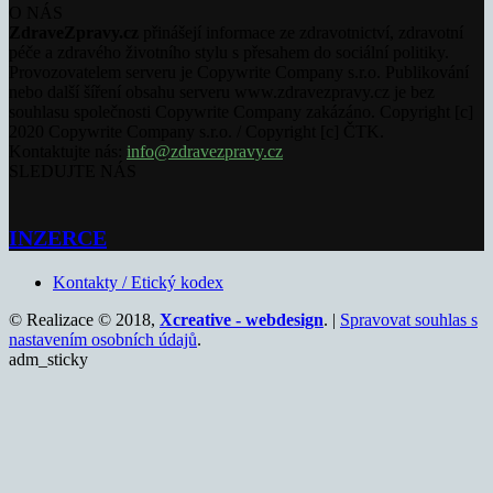
O NÁS
ZdraveZpravy.cz
přinášejí informace ze zdravotnictví, zdravotní
péče a zdravého životního stylu s přesahem do sociální politiky.
Provozovatelem serveru je Copywrite Company s.r.o. Publikování
nebo další šíření obsahu serveru www.zdravezpravy.cz je bez
souhlasu společnosti Copywrite Company zakázáno. Copyright [c]
2020 Copywrite Company s.r.o. / Copyright [c] ČTK.
Kontaktujte nás:
info@zdravezpravy.cz
SLEDUJTE NÁS
INZERCE
Kontakty / Etický kodex
© Realizace © 2018,
Xcreative - webdesign
. |
Spravovat souhlas s
nastavením osobních údajů
.
adm_sticky