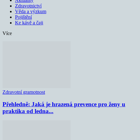
Aktuality
Zdravotnictví
Věda a výzkum
Pojištění
Ke kávě a čaji
Více
Zdravotní gramotnost
Přehledně: Jaká je hrazená prevence pro ženy u
praktika od ledna...