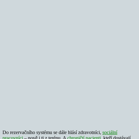
Do rezervačního systému se dále hlásí zdravotníci,
sociální
pracovníci
– nově i ti z terénu. A
chroničtí pacienti
, kteří dostávají