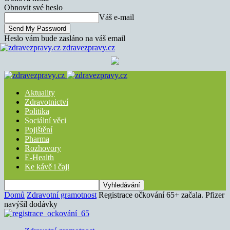
Obnovit své heslo
Váš e-mail
Heslo vám bude zasláno na váš email
zdravezpravy.cz
Aktuality
Zdravotnictví
Politika
Sociální věci
Pojištění
Pharma
Rozhovory
E-Health
Ke kávě i čaji
Domů
Zdravotní gramotnost
Registrace očkování 65+ začala. Pfizer
navýšil dodávky