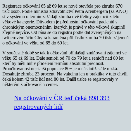
Registrace očkování 65 až 69 let se nově otevřela pro zhruba 670
tisíc osob. Podle ministra zdravotnictví Petra Arenbergera [za ANO]
si v systému o termín zažádají zhruba dvě třetiny zájemců z této
věkové kategorie. Důvodem je přednostní očkování pacientů s
chronickým onemocněním, kterých je právě v této věkové skupině
zřejmě nejvíce. Od rána se do registru podle dat zveřejněných na
twitterovém účtu Chytrá karanténa přihlásilo zhruba 70 tisíc zájemců
o očkování ve věku od 65 do 69 let.
V současné době se tak k očkování přihlašují zmiňovaní zájemci ve
věku 65 až 69 let. Dále senioři od 70 do 79 let a senioři nad 80 let,
kteří by měli mít v přidělení termínu absolutní přednost.
Proočkovanost nejstarší populace 80+ je u nás totiž stále nízká.
Dosahuje zhruba 23 procent. Na vakcínu jen u praktika v tuto chvíli
čeká kolem 42 tisíc lidí nad 80 let. Další tisíce se registrovaly v
některém z očkovacích center.
Na očkování v ČR teď čeká 898 393
registrovaných lidí