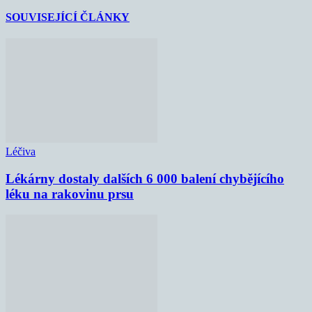
SOUVISEJÍCÍ ČLÁNKY
Léčiva
Lékárny dostaly dalších 6 000 balení chybějícího
léku na rakovinu prsu