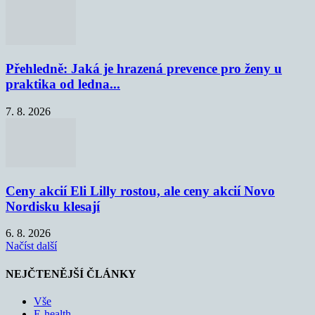
Přehledně: Jaká je hrazená prevence pro ženy u
praktika od ledna...
7. 8. 2026
Ceny akcií Eli Lilly rostou, ale ceny akcií Novo
Nordisku klesají
6. 8. 2026
Načíst další
NEJČTENĚJŠÍ ČLÁNKY
Vše
E-health