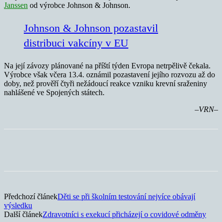
Janssen
od výrobce Johnson & Johnson.
Johnson & Johnson pozastavil
distribuci vakcíny v EU
Na její závozy plánované na příští týden Evropa netrpělivě čekala.
Výrobce však včera 13.4. oznámil pozastavení jejího rozvozu až do
doby, než prověří čtyři nežádoucí reakce vzniku krevní sraženiny
nahlášené ve Spojených státech.
–VRN–
Předchozí článek
Děti se při školním testování nejvíce obávají
výsledku
Další článek
Zdravotníci s exekucí přicházejí o covidové odměny