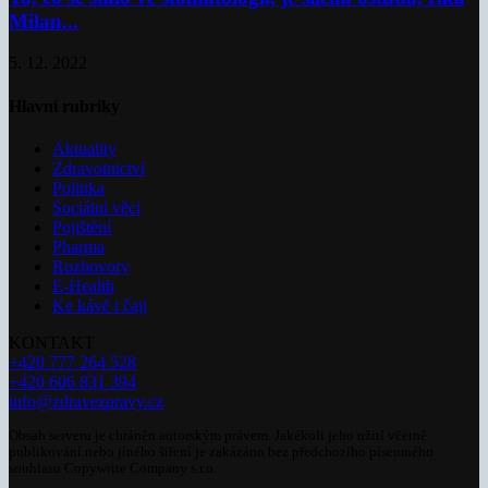
Milan...
5. 12. 2022
Hlavní rubriky
Aktuality
Zdravotnictví
Politika
Sociální věci
Pojištění
Pharma
Rozhovory
E-Health
Ke kávě i čaji
KONTAKT
+420 777 264 528
+420 606 831 394
info@zdravezpravy.cz
Obsah serveru je chráněn autorským právem. Jakékoli jeho užití včetně
publikování nebo jiného šíření je zakázáno bez předchozího písemného
souhlasu Copywrite Company s.r.o.