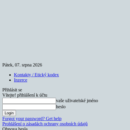
Pátek, 07. srpna 2026
Kontakty / Etický kodex
Inzerce
Přihlásit se
Vítejte! přihlášení k účtu
vaše uživatelské jméno
heslo
Forgot your password? Get help
Prohlášení o zásadách ochrany osobních údajů
Obnova hesla