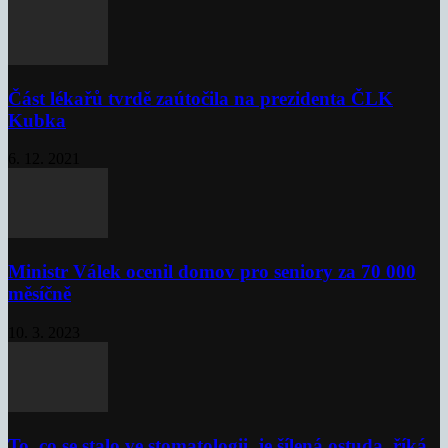
Část lékařů tvrdě zaútočila na prezidenta ČLK
Kubka
6. 12. 2021
Ministr Válek ocenil domov pro seniory za 70 000
měsíčně
10. 3. 2023
To, co se stalo ve stomatologii, je šílená ostuda, říká