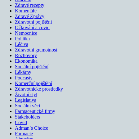
Zdravé recepty
Komentáře
Zdravé Zprávy
Zdravotní pojištění
Očkování a covid
Nemocnice
Politika
Léčiva
Zdravotní gramotnost
Rozhovory
Ekonomika
Sociální pojištění
Lékárny
Podcasty
Komerční pojištění
Zdravotnické prostředky
Životní styl
Legislativa
Sociální věci
Farmaceutické firmy
Stakeholders
Covid
Adman´s Choice
Farmacie