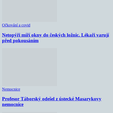
Očkování a covid
Netopýři míří okny do českých ložnic. Lékaři varují
před pokousáním
Nemocnice
Profesor Táborský odešel z ústecké Masarykovy
nemocnice