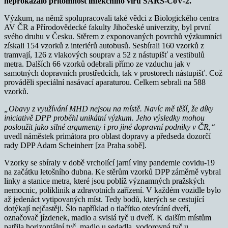
neprokázalo přítomnost infekčního viru SARS-CoV-2.
Výzkum, na němž spolupracovali také vědci z Biologického centra
AV ČR a Přírodovědecké fakulty Jihočeské univerzity, byl první
svého druhu v Česku. Stěrem z exponovaných povrchů výzkumníci
získali 154 vzorků z interiérů autobusů. Sesbírali 160 vzorků z
tramvají, 126 z vlakových souprav a 52 z nástupišť a vestibulů
metra. Dalších 66 vzorků odebrali přímo ze vzduchu jak v
samotných dopravních prostředcích, tak v prostorech nástupišť. Což
prováděli speciální nasávací aparaturou. Celkem sebrali na 588
vzorků.
„Obavy z využívání MHD nejsou na místě. Navíc mě těší, že díky
iniciativě DPP proběhl unikátní výzkum. Jeho výsledky mohou
posloužit jako silné argumenty i pro jiné dopravní podniky v ČR,“
uvedl náměstek primátora pro oblast dopravy a předseda dozorčí
rady DPP Adam Scheinherr [za Praha sobě].
Vzorky se sbíraly v době vrcholící jarní vlny pandemie covidu-19
na začátku letošního dubna. Ke stěrům vzorků DPP záměrně vybral
linky a stanice metra, které jsou poblíž významných pražských
nemocnic, poliklinik a zdravotních zařízení. V každém vozidle bylo
až jedenáct vytipovaných míst. Tedy bodů, kterých se cestující
dotýkají nejčastěji. Šlo například o tlačítko otevírání dveří,
označovač jízdenek, madlo a svislá tyč u dveří. K dalším místům
patřila horizontální tyč, madlo u sedadla, vodorovná tyč u