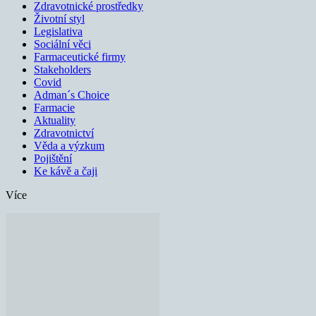
Zdravotnické prostředky
Životní styl
Legislativa
Sociální věci
Farmaceutické firmy
Stakeholders
Covid
Adman´s Choice
Farmacie
Aktuality
Zdravotnictví
Věda a výzkum
Pojištění
Ke kávě a čaji
Více