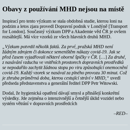
Obavy z používání MHD nejsou na místě
Inspirací pro tento výzkum se stala obdobná studie, kterou loni na
podzim a letos zjara provedl Dopravní podnik v Londýně [Transport
for London]. Současný výzkum DPP a Akademie věd ČR je ovšem
rozsáhlejší. Má více vzorků ze všech hlavních druhů MHD.
„Výzkum potvrdil několik faktů. Za prvé, pražská MHD není
žádným zdrojem či dokonce semeništěm nákazy covid-19. Jak se
před časem vyjadřovali některé oborné špičky v ČR.
[…]
Za druhé,
z nasávání vzduchu ve vnitřních prostorech dopravních prostředků
se nepodařilo zachytit žádnou stopu po viru způsobující onemocnění
covid-19. Každý vzorek se nasával za plného provozu 30 minut. Což
je zhruba průměrná doba, kterou cestující stráví v MHD,“
uvedl
předseda představenstva a generální ředitel DPP Petr Witowski
.
Dodal, že hygienická opatření dávají smysl a přinášejí konkrétní
výsledky. Jde zejména o intenzivnější a četnější úklid vozidel nebo
systém větrání v dopravních prostředcích
–RED–