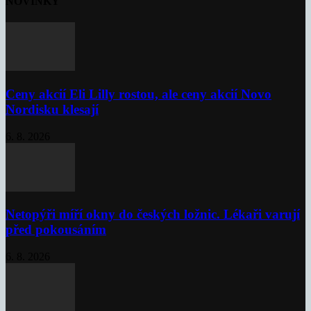
NOVINKY
Ceny akcií Eli Lilly rostou, ale ceny akcií Novo
Nordisku klesají
6. 8. 2026
Netopýři míří okny do českých ložnic. Lékaři varují
před pokousáním
6. 8. 2026