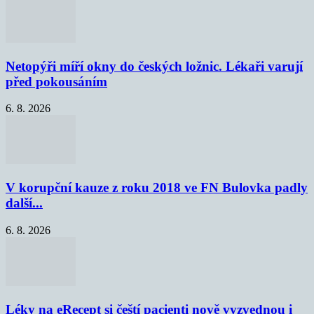
Netopýři míří okny do českých ložnic. Lékaři varují
před pokousáním
6. 8. 2026
V korupční kauze z roku 2018 ve FN Bulovka padly
další...
6. 8. 2026
Léky na eRecept si čeští pacienti nově vyzvednou i