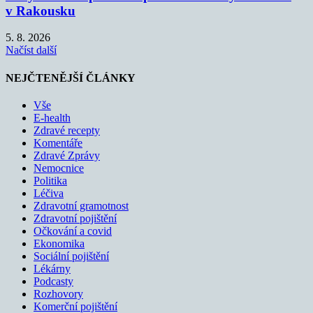
v Rakousku
5. 8. 2026
Načíst další
NEJČTENĚJŠÍ ČLÁNKY
Vše
E-health
Zdravé recepty
Komentáře
Zdravé Zprávy
Nemocnice
Politika
Léčiva
Zdravotní gramotnost
Zdravotní pojištění
Očkování a covid
Ekonomika
Sociální pojištění
Lékárny
Podcasty
Rozhovory
Komerční pojištění