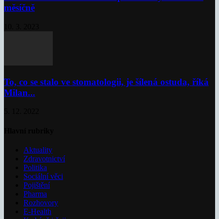
měsíčně
10. 3. 2023
To, co se stalo ve stomatologii, je šílená ostuda, říká
Milan...
5. 12. 2022
Hlavní rubriky
Aktuality
Zdravotnictví
Politika
Sociální věci
Pojištění
Pharma
Rozhovory
E-Health