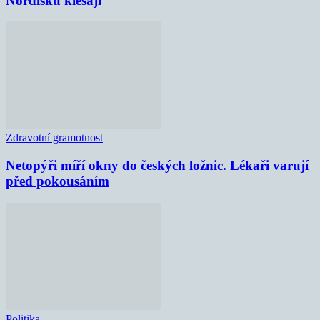
Nordisku klesají
Zdravotní gramotnost
Netopýři míří okny do českých ložnic. Lékaři varují
před pokousáním
Politika