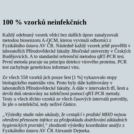
100 % vzorků neinfekčních
Každý odebraný vzorek vědci bez dalších úprav zanalyzovali
metodou biosenzoru A-QCM, kterou vyvinuli odborníci z
Fyzikálního ústavu AV ČR. Následně každý vzorek ještě prověřili v
laboratořích Přírodovědecké fakulty Jihočeské univerzity v Českých
Budějovicích. A to standardní referenční metodou qRT-PCR test.
První metoda pracuje na principu detekce virového proteinu. PCR
test zachybuje genetickou informaci viru.
Ze všech 558 vzorků jich pouze šest [1 %] vykazovalo stopy
biologického materiálu viru. Proto byly dále kultivovány v
laboratořích Přírodovědecké fakulty. A dále v intervalech tří, šesti a
devíti dnů otestovány na infekčnost pomocí qRT-PCR metody.
Testy u všech těchto vzorků ze všech časových intervalů potvrdily,
že jde o neinfekční, tedy neživé částice.
„Výsledky studie nám ukázaly, že cestující v pražské MHD nejsou
ohroženi přenosem infekce za předpokladu dodržování základních
hygienických pravidel,“
zhodnotil výsledky koordinátor analýz z
Fyzikálního ústavu AV ČR Alexandr Dejneka.