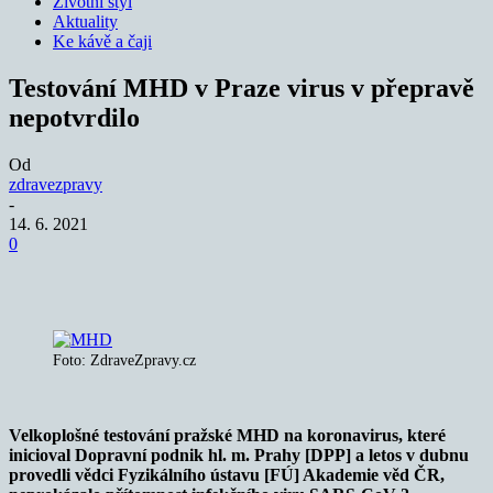
Životní styl
Aktuality
Ke kávě a čaji
Testování MHD v Praze virus v přepravě
nepotvrdilo
Od
zdravezpravy
-
14. 6. 2021
0
Foto: ZdraveZpravy.cz
Velkoplošné testování pražské MHD na koronavirus, které
inicioval Dopravní podnik hl. m. Prahy [DPP] a letos v dubnu
provedli vědci Fyzikálního ústavu [FÚ] Akademie věd ČR,