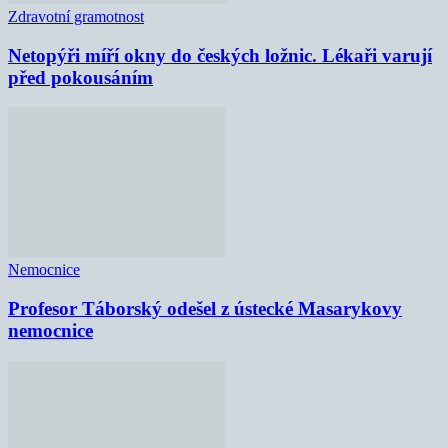
Zdravotní gramotnost
Netopýři míří okny do českých ložnic. Lékaři varují
před pokousáním
Nemocnice
Profesor Táborský odešel z ústecké Masarykovy
nemocnice