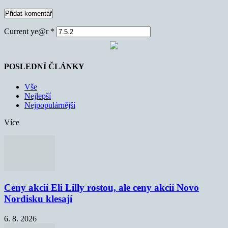
Current ye@r
*
POSLEDNÍ ČLÁNKY
Vše
Nejlepší
Nejpopulárnější
Více
Ceny akcií Eli Lilly rostou, ale ceny akcií Novo
Nordisku klesají
6. 8. 2026