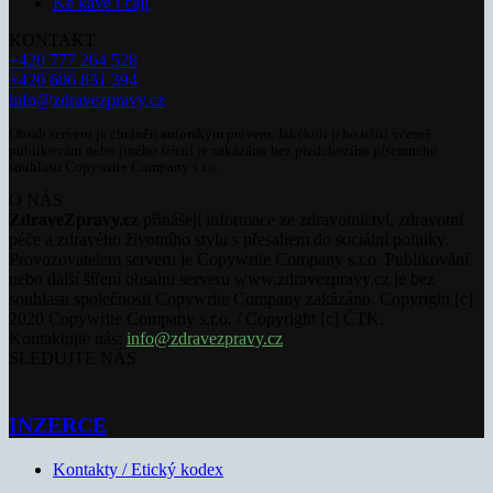
Ke kávě i čaji
KONTAKT
+420 777 264 528
+420 606 831 394
info@zdravezpravy.cz
Obsah serveru je chráněn autorským právem. Jakékoli jeho užití včetně
publikování nebo jiného šíření je zakázáno bez předchozího písemného
souhlasu Copywrite Company s.r.o.
O NÁS
ZdraveZpravy.cz
přinášejí informace ze zdravotnictví, zdravotní
péče a zdravého životního stylu s přesahem do sociální politiky.
Provozovatelem serveru je Copywrite Company s.r.o. Publikování
nebo další šíření obsahu serveru www.zdravezpravy.cz je bez
souhlasu společnosti Copywrite Company zakázáno. Copyright [c]
2020 Copywrite Company s.r.o. / Copyright [c] ČTK.
Kontaktujte nás:
info@zdravezpravy.cz
SLEDUJTE NÁS
INZERCE
Kontakty / Etický kodex