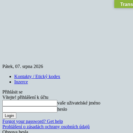
Trans
Pátek, 07. srpna 2026
Kontakty / Etický kodex
Inzerce
Přihlásit se
Vítejte! přihlášení k účtu
vaše uživatelské jméno
heslo
Forgot your password? Get help
Prohlášení o zásadách ochrany osobních údajů
Obnova hesla