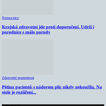
Nemocnice
Krajská zdravotní jde proti doporučení. Udrží i
porodnice s málo porody
Zdravotní gramotnost
Pětina pacientů s nádorem plic nikdy nekouřila. Na
stole je rozšíření...