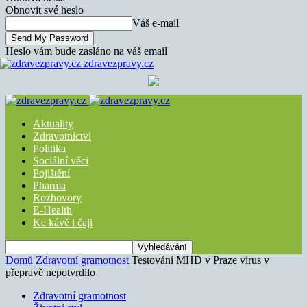
Obnovit své heslo
Váš e-mail
Heslo vám bude zasláno na váš email
zdravezpravy.cz
Aktuality
Zdravotnictví
Politika
Sociální věci
Pojištění
Pharma
Rozhovory
E-Health
Ke kávě i čaji
Domů
Zdravotní gramotnost
Testování MHD v Praze virus v
přepravě nepotvrdilo
Zdravotní gramotnost