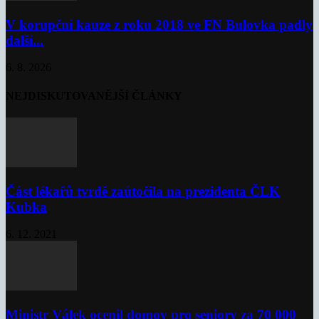
V korupční kauze z roku 2018 ve FN Bulovka padly
další...
6. 8. 2026
NEJDISKUTOVANĚJŠÍ ČLÁNKY
Část lékařů tvrdě zaútočila na prezidenta ČLK
Kubka
6. 12. 2021
Ministr Válek ocenil domov pro seniory za 70 000