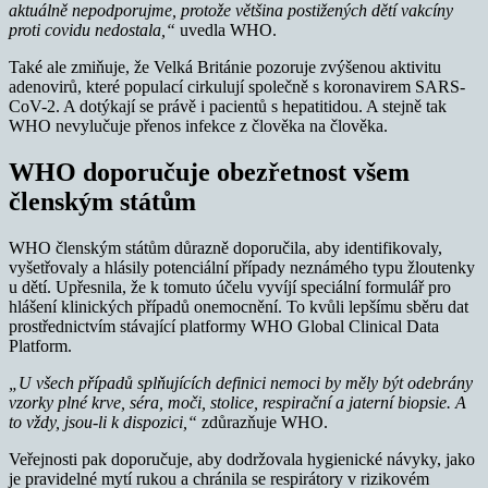
aktuálně nepodporujme, protože většina postižených dětí vakcíny
proti covidu nedostala,“
uvedla WHO.
Také ale zmiňuje, že Velká Británie pozoruje zvýšenou aktivitu
adenovirů, které populací cirkulují společně s koronavirem SARS-
CoV-2. A dotýkají se právě i pacientů s hepatitidou. A stejně tak
WHO nevylučuje přenos infekce z člověka na člověka.
WHO doporučuje obezřetnost všem
členským státům
WHO členským státům důrazně doporučila, aby identifikovaly,
vyšetřovaly a hlásily potenciální případy neznámého typu žloutenky
u dětí. Upřesnila, že k tomuto účelu vyvíjí speciální formulář pro
hlášení klinických případů onemocnění. To kvůli lepšímu sběru dat
prostřednictvím stávající platformy WHO Global Clinical Data
Platform.
„U všech případů splňujících definici nemoci by měly být odebrány
vzorky plné krve, séra, moči, stolice, respirační a jaterní biopsie. A
to vždy, jsou-li k dispozici,“
zdůrazňuje WHO.
Veřejnosti pak doporučuje, aby dodržovala hygienické návyky, jako
je pravidelné mytí rukou a chránila se respirátory v rizikovém