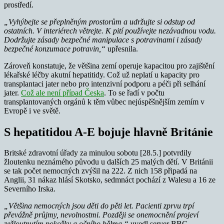
prostředí.
„Vyhýbejte se přeplněným prostorům a udržujte si odstup od
ostatních. V interiérech větrejte. K pití používejte nezávadnou vodu.
Dodržujte zásady bezpečné manipulace s potravinami i zásady
bezpečné konzumace potravin,“
upřesnila.
Zároveň konstatuje, že většina zemí operuje kapacitou pro zajištění
lékařské léčby akutní hepatitidy. Což už neplatí u kapacity pro
transplantaci jater nebo pro intenzivní podporu a péči při selhání
jater.
Což ale není případ Česka
. To se řadí v počtu
transplantovaných orgánů k těm vůbec nejúspěšnějším zemím v
Evropě i ve světě.
S hepatitidou A-E bojuje hlavně Británie
Britské zdravotní úřady za minulou sobotu [28.5.] potvrdily
žloutenku neznámého původu u dalších 25 malých dětí. V Británii
se tak počet nemocných zvýšil na 222. Z nich 158 připadá na
Anglii, 31 nákaz hlásí Skotsko, sedmnáct pochází z Walesu a 16 ze
Severního Irska.
„Většina nemocných jsou děti do pěti let. Pacienti zprvu trpí
převážně průjmy, nevolnostmi. Později se onemocnění projeví
zežloutnutím pokožky a očního bělma,“
uvedl server BBC.