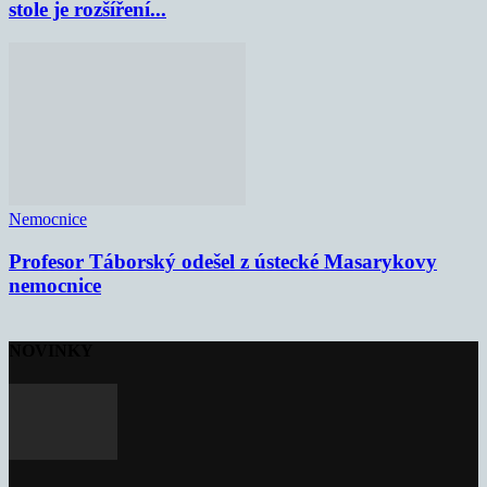
stole je rozšíření...
Nemocnice
Profesor Táborský odešel z ústecké Masarykovy
nemocnice
NOVINKY