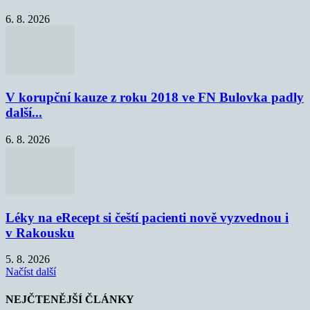
6. 8. 2026
V korupční kauze z roku 2018 ve FN Bulovka padly
další...
6. 8. 2026
Léky na eRecept si čeští pacienti nově vyzvednou i
v Rakousku
5. 8. 2026
Načíst další
NEJČTENĚJŠÍ ČLÁNKY