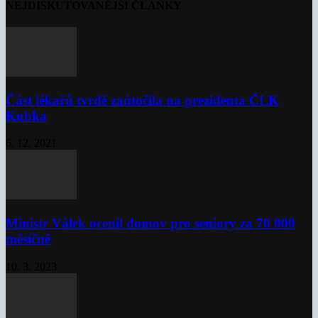
NEJDISKUTOVANĚJŠÍ ČLÁNKY
Část lékařů tvrdě zaútočila na prezidenta ČLK
Kubka
6. 12. 2021
Ministr Válek ocenil domov pro seniory za 70 000
měsíčně
10. 3. 2023