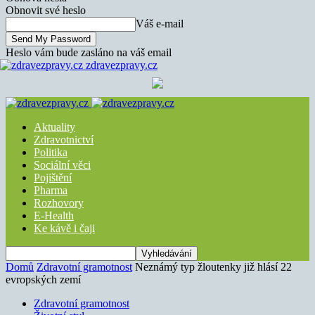
Obnovit své heslo
Váš e-mail
Heslo vám bude zasláno na váš email
zdravezpravy.cz
Aktuality
Zdravotnictví
Politika
Sociální věci
Pojištění
Pharma
Rozhovory
E-Health
Ke kávě i čaji
Domů
Zdravotní gramotnost
Neznámý typ žloutenky již hlásí 22
evropských zemí
Zdravotní gramotnost