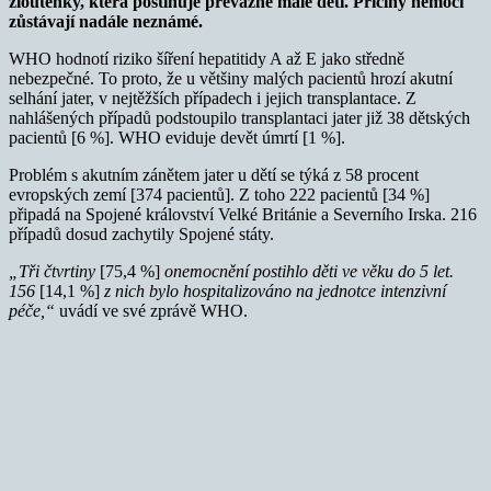
žloutenky, která postihuje převážně malé děti. Příčiny nemoci
zůstávají nadále neznámé.
WHO hodnotí riziko šíření hepatitidy A až E jako středně
nebezpečné. To proto, že u většiny malých pacientů hrozí akutní
selhání jater, v nejtěžších případech i jejich transplantace. Z
nahlášených případů podstoupilo transplantaci jater již 38 dětských
pacientů [6 %]. WHO eviduje devět úmrtí [1 %].
Problém s akutním zánětem jater u dětí se týká z 58 procent
evropských zemí [374 pacientů]. Z toho 222 pacientů [34 %]
připadá na Spojené království Velké Británie a Severního Irska. 216
případů dosud zachytily Spojené státy.
„
Tři čtvrtiny
[75,4 %]
onemocnění postihlo děti ve věku do 5 let.
156
[14,1 %]
z nich bylo hospitalizováno na jednotce intenzivní
péče,“
uvádí ve své zprávě WHO.