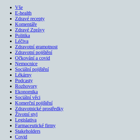
Vše
E-health
Zdravé recepty
Komentáře
Zdravé Zprávy
Politika
Léčiva
Zdravotní gramotnost
Zdravotní pojištění
Očkování a covid
Nemocnice
Sociální pojištění
Lékárny
Podcasty
Rozhovory
Ekonomika
Sociální věci
Komerční pojištění
Zdravotnické prostředky
Životní styl
Legislativa
Farmaceutické firmy
Stakeholders
Covid