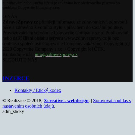
publikování nebo jiného šíření je zakázáno bez předchozího písemného
souhlasu Copywrite Company s.r.o.
O NÁS
ZdraveZpravy.cz
přinášejí informace ze zdravotnictví, zdravotní
péče a zdravého životního stylu s přesahem do sociální politiky.
Provozovatelem serveru je Copywrite Company s.r.o. Publikování
nebo další šíření obsahu serveru www.zdravezpravy.cz je bez
souhlasu společnosti Copywrite Company zakázáno. Copyright [c]
2020 Copywrite Company s.r.o. / Copyright [c] ČTK.
Kontaktujte nás:
info@zdravezpravy.cz
SLEDUJTE NÁS
INZERCE
Kontakty / Etický kodex
© Realizace © 2018,
Xcreative - webdesign
. |
Spravovat souhlas s
nastavením osobních údajů
.
adm_sticky