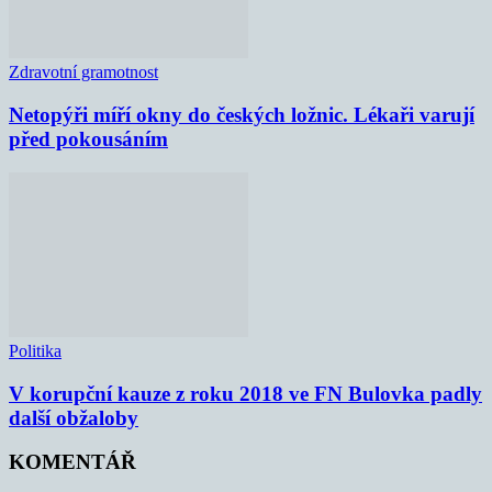
Zdravotní gramotnost
Netopýři míří okny do českých ložnic. Lékaři varují
před pokousáním
Politika
V korupční kauze z roku 2018 ve FN Bulovka padly
další obžaloby
KOMENTÁŘ