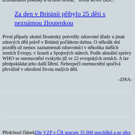
Za den v Británii přibylo 25 dětí s
neznámou žloutenkou
První případy akutní žloutenky potvrdily zdravotní úřady u jinak
zdravých dětí právě v Británii počátkem dubna. O několik dní
později už nemoc zaznamenali zdravotníci v několika dalších
zemích Evropy, v Izraeli a Spojených státech. Podle aktuální zprávy
WHO se onemocnění vyskytlo již ve 22 evropských zemích. A lze
předpokládat jeho další šíření. Nebezpečí onemocnění spočívá
převážně v ohrožení života malých dětí.
–DNA–
Předchozí článek
Dle VZP v ČR pracuje 35 000 uprchlíků a ne přes