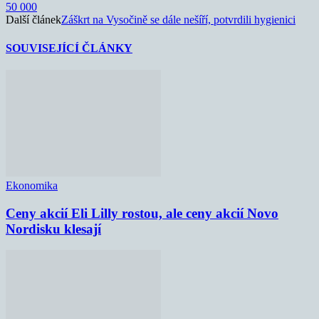
50 000
Další článek
Záškrt na Vysočině se dále nešíří, potvrdili hygienici
SOUVISEJÍCÍ ČLÁNKY
Ekonomika
Ceny akcií Eli Lilly rostou, ale ceny akcií Novo
Nordisku klesají