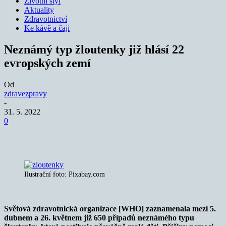
Životní styl
Aktuality
Zdravotnictví
Ke kávě a čaji
Neznámý typ žloutenky již hlásí 22
evropských zemí
Od
zdravezpravy
-
31. 5. 2022
0
Ilustrační foto: Pixabay.com
Světová zdravotnická organizace [WHO] zaznamenala mezi 5.
dubnem a 26. květnem již 650 případů neznámého typu