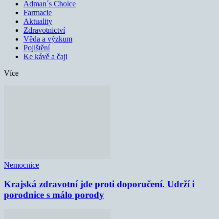
Adman´s Choice
Farmacie
Aktuality
Zdravotnictví
Věda a výzkum
Pojištění
Ke kávě a čaji
Více
Nemocnice
Krajská zdravotní jde proti doporučení. Udrží i
porodnice s málo porody