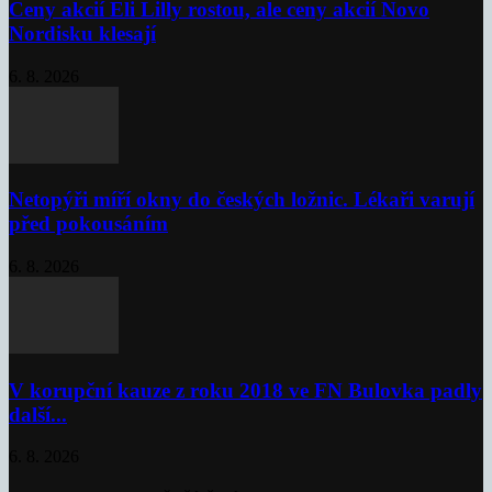
Ceny akcií Eli Lilly rostou, ale ceny akcií Novo
Nordisku klesají
6. 8. 2026
Netopýři míří okny do českých ložnic. Lékaři varují
před pokousáním
6. 8. 2026
V korupční kauze z roku 2018 ve FN Bulovka padly
další...
6. 8. 2026