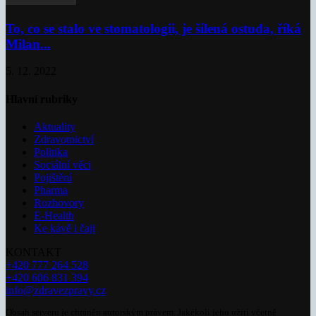
To, co se stalo ve stomatologii, je šílená ostuda, říká
Milan...
5. 12. 2022
Hlavní rubriky
Aktuality
Zdravotnictví
Politika
Sociální věci
Pojištění
Pharma
Rozhovory
E-Health
Ke kávě i čaji
KONTAKT
+420 777 264 528
+420 606 831 394
info@zdravezpravy.cz
Obsah serveru je chráněn autorským právem. Jakékoli jeho užití včetně