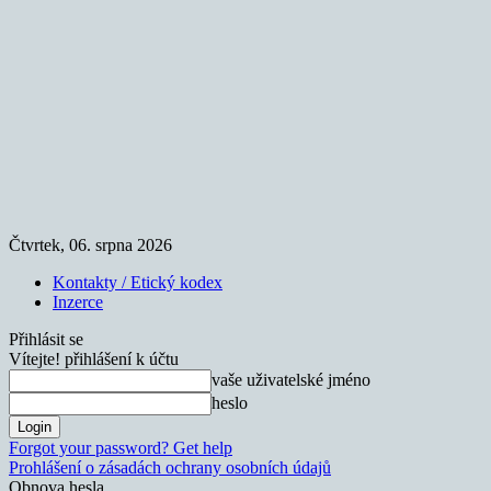
Čtvrtek, 06. srpna 2026
Kontakty / Etický kodex
Inzerce
Přihlásit se
Vítejte! přihlášení k účtu
vaše uživatelské jméno
heslo
Forgot your password? Get help
Prohlášení o zásadách ochrany osobních údajů
Obnova hesla