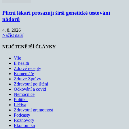
Plicní lékaři prosazují širší genetické testování
nádorů
4. 8. 2026
Načíst další
NEJČTENĚJŠÍ ČLÁNKY
Vše
E-health
Zdravé recepty
Komentáře
Zdravé Zprávy
Zdravotní pojištění
Očkování a covid
Nemocnice
Politika
Léčiva
Zdravotní gramotnost
Podcasty
Rozhovory
Ekonomika