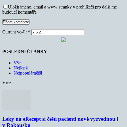
Uložit jméno, email a www stránky v prohlížeči pro další mé
budoucí komentáře
Current ye@r
*
POSLEDNÍ ČLÁNKY
Vše
Nejlepší
Nejpopulárnější
Více
Léky na eRecept si čeští pacienti nově vyzvednou i
v Rakousku