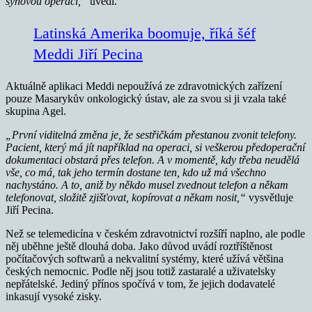
synovou operací,“
uvedl.
Latinská Amerika boomuje, říká šéf
Meddi Jiří Pecina
Aktuálně aplikaci Meddi nepoužívá ze zdravotnických zařízení
pouze Masarykův onkologický ústav, ale za svou si ji vzala také
skupina Agel.
„První viditelná změna je, že sestřičkám přestanou zvonit telefony.
Pacient, který má jít například na operaci, si veškerou předoperační
dokumentaci obstará přes telefon. A v momentě, kdy třeba neudělá
vše, co má, tak jeho termín dostane ten, kdo už má všechno
nachystáno. A to, aniž by někdo musel zvednout telefon a někam
telefonovat, složitě zjišťovat, kopírovat a někam nosit,“
vysvětluje
Jiří Pecina.
Než se telemedicína v českém zdravotnictví rozšíří naplno, ale podle
něj uběhne ještě dlouhá doba. Jako důvod uvádí roztříštěnost
počítačových softwarů a nekvalitní systémy, které užívá většina
českých nemocnic. Podle něj jsou totiž zastaralé a uživatelsky
nepřátelské. Jediný přínos spočívá v tom, že jejich dodavatelé
inkasují vysoké zisky.