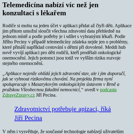
Telemedicína nabízí víc než jen
konzultaci s lékařem
Rodiče si mohu na jeden účet v aplikaci přidat až čtyři děti. Aplikace
jim přitom umožní sloučit všechna zdravotní data přehledně na
jednom místě a podle potřeby je i sdílet s vybranými lékaři. Podle
Jiřího Peciny v případě telemedicíny zdaleka nejde jen o problémy,
které přináší například cestování s dětmi při dovolené. Meddi hub
nově vyvíjí aplikaci pro děti rodičů, kteří prodělali onkologické
onemocnění. Jejich potomci jsou totiž ve vyšším riziku rozvoje
stejného onemocnění.
„Aplikace nejenže ohlídá jejich zdravotní stav, ale i jim doporučí,
jak se vyhnout rizikovému chování. Na projektu firma nyní
spolupracuje s Masarykovým onkologickým ústavem v Brně a
pražskou Všeobecnou fakultní nemocnicí,“
uvedl v
podcastu
ZdraveZpravy.cz
Jiří Pecina.
Zdravotnictví potřebuje apizaci, říká
Jiří Pecina
V něm i vysvětluje, že současné technologie nabízejí uživatelům