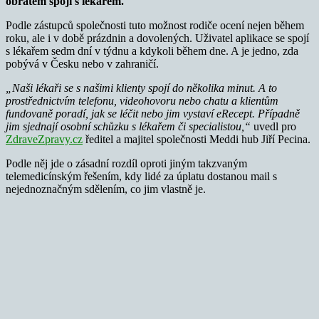
obratem spojí s lékařem.
Podle zástupců společnosti tuto možnost rodiče ocení nejen během
roku, ale i v době prázdnin a dovolených. Uživatel aplikace se spojí
s lékařem sedm dní v týdnu a kdykoli během dne. A je jedno, zda
pobývá v Česku nebo v zahraničí.
„Naši lékaři se s našimi klienty spojí do několika minut. A to
prostřednictvím telefonu, videohovoru nebo chatu a klientům
fundovaně poradí, jak se léčit nebo jim vystaví eRecept. Případně
jim sjednají osobní schůzku s lékařem či specialistou,“
uvedl pro
ZdraveZpravy.cz
ředitel a majitel společnosti Meddi hub Jiří Pecina.
Podle něj jde o zásadní rozdíl oproti jiným takzvaným
telemedicínským řešením, kdy lidé za úplatu dostanou mail s
nejednoznačným sdělením, co jim vlastně je.