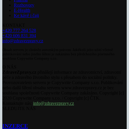
Rozhovory
E-Health
Ke kávě i čaji
KONTAKT
+420 777 264 528
+420 606 831 394
info@zdravezpravy.cz
Obsah serveru je chráněn autorským právem. Jakékoli jeho užití včetně
publikování nebo jiného šíření je zakázáno bez předchozího písemného
souhlasu Copywrite Company s.r.o.
O NÁS
ZdraveZpravy.cz
přinášejí informace ze zdravotnictví, zdravotní
péče a zdravého životního stylu s přesahem do sociální politiky.
Provozovatelem serveru je Copywrite Company s.r.o. Publikování
nebo další šíření obsahu serveru www.zdravezpravy.cz je bez
souhlasu společnosti Copywrite Company zakázáno. Copyright [c]
2020 Copywrite Company s.r.o. / Copyright [c] ČTK.
Kontaktujte nás:
info@zdravezpravy.cz
SLEDUJTE NÁS
INZERCE