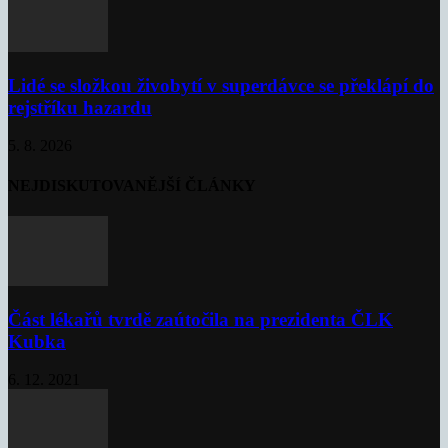
Lidé se složkou živobytí v superdávce se překlápí do
rejstříku hazardu
5. 8. 2026
NEJDISKUTOVANĚJŠÍ ČLÁNKY
Část lékařů tvrdě zaútočila na prezidenta ČLK
Kubka
6. 12. 2021