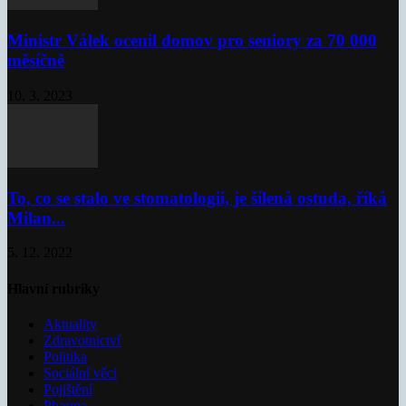
Ministr Válek ocenil domov pro seniory za 70 000
měsíčně
10. 3. 2023
To, co se stalo ve stomatologii, je šílená ostuda, říká
Milan...
5. 12. 2022
Hlavní rubriky
Aktuality
Zdravotnictví
Politika
Sociální věci
Pojištění
Pharma