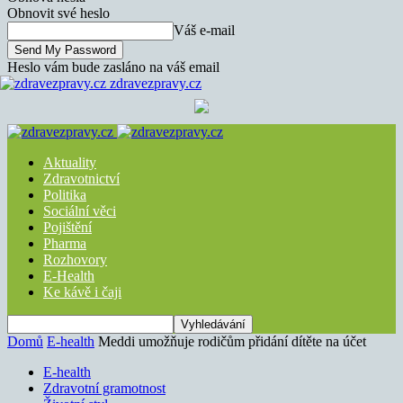
Obnovit své heslo
Váš e-mail
Heslo vám bude zasláno na váš email
zdravezpravy.cz
Aktuality
Zdravotnictví
Politika
Sociální věci
Pojištění
Pharma
Rozhovory
E-Health
Ke kávě i čaji
Domů
E-health
Meddi umožňuje rodičům přidání dítěte na účet
E-health
Zdravotní gramotnost