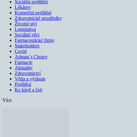
Sociální pojištění
Lékárny
Komerční pojištění
Zdravotnické prostředky
Životní styl
Legislativa
Sociální věci
Farmaceutické firmy
Stakeholders
Covid
Adman´s Choice
Farmacie
Aktuality
Zdravotnictví
Věda a výzkum
Pojištění
Ke kávě a čaji
Více