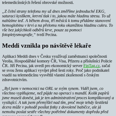
telemedicínských řešení obrovské možnosti.
„Z čelní strany telefonu my už dnes změříme jednoduché EKG,
saturaci kyslíkem, krevní tlak i to, jakou máte hladinu stresu. To už
nabízíme teď. A během dvou, tří měsíců k tomu přidáme stanovení
hemoglobinu v krvi a na přelomu roku okamžitou hladinu cukru. To
vše bez jakýchkoli odběrů krve, pouze za pomoci
fotopletysmografie,“
tvrdí Pecina.
Meddi vznikla po návštěvě lékaře
Aplikaci Meddi dnes v Česku využívají zaměstnanci společnosti
Veolia, Hospodářské komory ČR, Visa, Pfizeru a příslušníci Policie
ČR. Jiří Pecina, jak uvedl pro ekonomický server
FinTag.cz
, začal
se svou ženu aplikaci vyvíjet před šesti roky. Proč jako podnikatel
vsadil na telemedicínu vysvětlil vlastní zkušeností s českým
zdravotnictvím.
„Byl jsem v nemocnici na ORL se svým synem. Viděl jsem, co
všechno vyplňujeme, než půjde na operaci s mandlí.
Kolik papírů
jsme museli donést, jak je ten administrativní proces komplikovaný a
vysilující.
A tak jsem přemýšlel nad tím, proč moje tehdy šestiletá
dcera může v pohodě posílat fotky z dovolené babičce, ale já
nemohu poslat sestře všechny potřebné dokumenty dopředu před