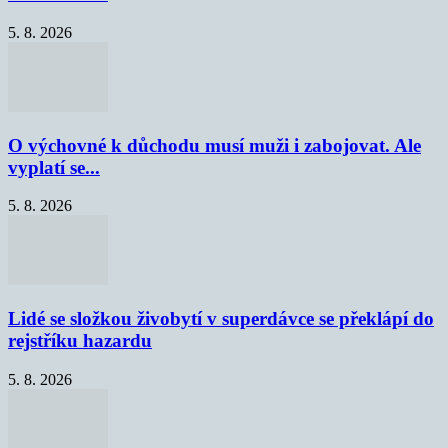
5. 8. 2026
O výchovné k důchodu musí muži i zabojovat. Ale
vyplatí se...
5. 8. 2026
Lidé se složkou živobytí v superdávce se překlápí do
rejstříku hazardu
5. 8. 2026