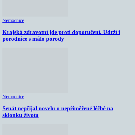
Nemocnice
Krajská zdravotní jde proti doporučení. Udrží i
porodnice s málo porody
Nemocnice
Senát nepřijal novelu o nepřiměřené léčbě na
sklonku života