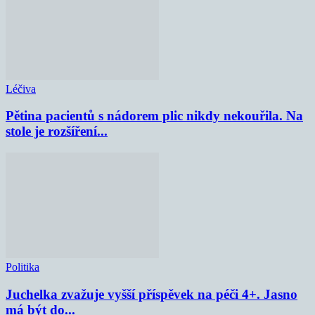
Léčiva
Pětina pacientů s nádorem plic nikdy nekouřila. Na
stole je rozšíření...
Politika
Juchelka zvažuje vyšší příspěvek na péči 4+. Jasno
má být do...