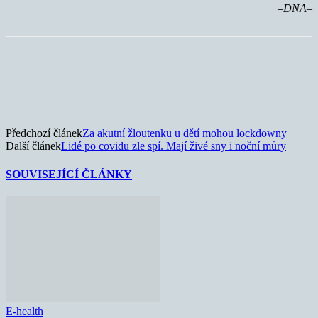
–DNA–
Předchozí článek
Za akutní žloutenku u dětí mohou lockdowny
Další článek
Lidé po covidu zle spí. Mají živé sny i noční můry
SOUVISEJÍCÍ ČLÁNKY
E-health