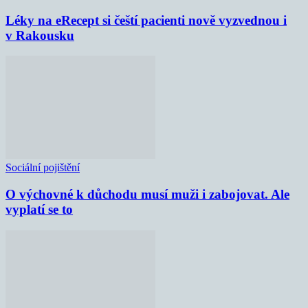
Léky na eRecept si čeští pacienti nově vyzvednou i
v Rakousku
Sociální pojištění
O výchovné k důchodu musí muži i zabojovat. Ale
vyplatí se to