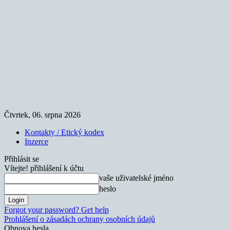
Čtvrtek, 06. srpna 2026
Kontakty / Etický kodex
Inzerce
Přihlásit se
Vítejte! přihlášení k účtu
vaše uživatelské jméno
heslo
Forgot your password? Get help
Prohlášení o zásadách ochrany osobních údajů
Obnova hesla