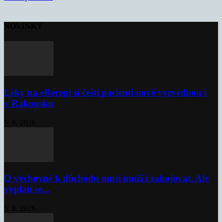
NOVINKY
Léky na eRecept si čeští pacienti nově vyzvednou i
v Rakousku
5. 8. 2026
O výchovné k důchodu musí muži i zabojovat. Ale
vyplatí se...
5. 8. 2026