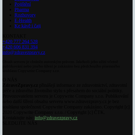
Pojištění
Pharma
Rozhovory
E-Health
Ke kávě i čaji
KONTAKT
+420 777 264 528
+420 606 831 394
info@zdravezpravy.cz
Obsah serveru je chráněn autorským právem. Jakékoli jeho užití včetně
publikování nebo jiného šíření je zakázáno bez předchozího písemného
souhlasu Copywrite Company s.r.o.
O NÁS
ZdraveZpravy.cz
přinášejí informace ze zdravotnictví, zdravotní
péče a zdravého životního stylu s přesahem do sociální politiky.
Provozovatelem serveru je Copywrite Company s.r.o. Publikování
nebo další šíření obsahu serveru www.zdravezpravy.cz je bez
souhlasu společnosti Copywrite Company zakázáno. Copyright [c]
2020 Copywrite Company s.r.o. / Copyright [c] ČTK.
Kontaktujte nás:
info@zdravezpravy.cz
SLEDUJTE NÁS