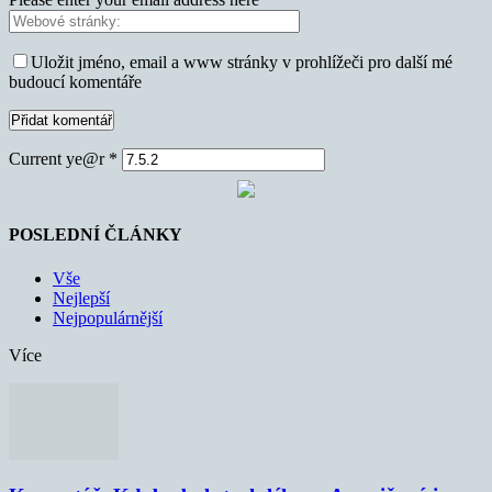
Uložit jméno, email a www stránky v prohlížeči pro další mé
budoucí komentáře
Current ye@r
*
POSLEDNÍ ČLÁNKY
Vše
Nejlepší
Nejpopulárnější
Více