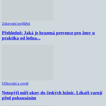
Zdravotní pojištění
Přehledně: Jaká je hrazená prevence pro ženy u
praktika od ledna...
Očkování a covid
Netopýři míří okny do českých ložnic. Lékaři varují
před pokousáním