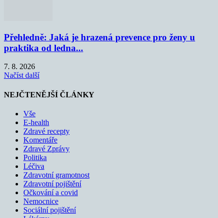
Přehledně: Jaká je hrazená prevence pro ženy u
praktika od ledna...
7. 8. 2026
Načíst další
NEJČTENĚJŠÍ ČLÁNKY
Vše
E-health
Zdravé recepty
Komentáře
Zdravé Zprávy
Politika
Léčiva
Zdravotní gramotnost
Zdravotní pojištění
Očkování a covid
Nemocnice
Sociální pojištění