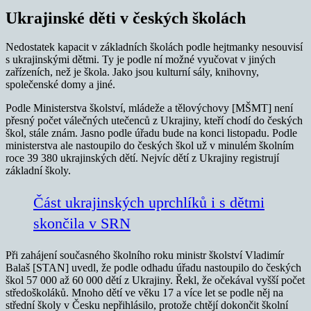
Ukrajinské děti v českých školách
Nedostatek kapacit v základních školách podle hejtmanky nesouvisí
s ukrajinskými dětmi. Ty je podle ní možné vyučovat v jiných
zařízeních, než je škola. Jako jsou kulturní sály, knihovny,
společenské domy a jiné.
Podle Ministerstva školství, mládeže a tělovýchovy [MŠMT] není
přesný počet válečných utečenců z Ukrajiny, kteří chodí do českých
škol, stále znám. Jasno podle úřadu bude na konci listopadu. Podle
ministerstva ale nastoupilo do českých škol už v minulém školním
roce 39 380 ukrajinských dětí. Nejvíc dětí z Ukrajiny registrují
základní školy.
Část ukrajinských uprchlíků i s dětmi
skončila v SRN
Při zahájení současného školního roku ministr školství Vladimír
Balaš [STAN] uvedl, že podle odhadu úřadu nastoupilo do českých
škol 57 000 až 60 000 dětí z Ukrajiny. Řekl, že očekával vyšší počet
středoškoláků. Mnoho dětí ve věku 17 a více let se podle něj na
střední školy v Česku nepřihlásilo, protože chtějí dokončit školní