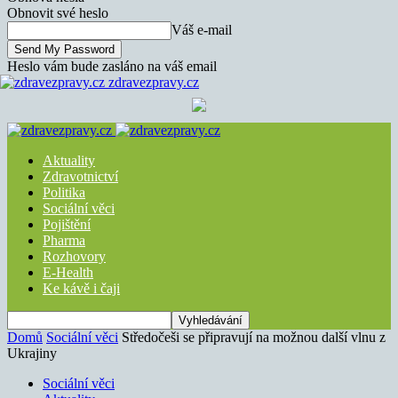
Obnovit své heslo
Váš e-mail
Heslo vám bude zasláno na váš email
zdravezpravy.cz
Aktuality
Zdravotnictví
Politika
Sociální věci
Pojištění
Pharma
Rozhovory
E-Health
Ke kávě i čaji
Domů
Sociální věci
Středočeši se připravují na možnou další vlnu z
Ukrajiny
Sociální věci