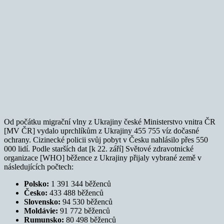
Od počátku migrační vlny z Ukrajiny české Ministerstvo vnitra ČR
[MV ČR] vydalo uprchlíkům z Ukrajiny 455 755 víz dočasné
ochrany. Cizinecké policii svůj pobyt v Česku nahlásilo přes 550
000 lidí. Podle starších dat [k 22. září] Světové zdravotnické
organizace [WHO] běžence z Ukrajiny přijaly vybrané země v
následujících počtech:
Polsko:
1 391 344 běženců
Česko:
433 488 běženců
Slovensko:
94 530 běženců
Moldávie:
91 772 běženců
Rumunsko:
80 498 běženců