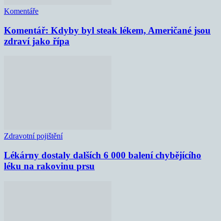
Komentáře
Komentář: Kdyby byl steak lékem, Američané jsou
zdraví jako řípa
Zdravotní pojištění
Lékárny dostaly dalších 6 000 balení chybějícího
léku na rakovinu prsu