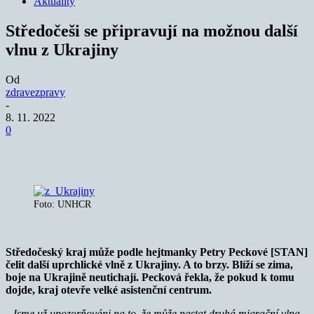
Aktuality
Středočeši se připravují na možnou další
vlnu z Ukrajiny
Od
zdravezpravy
-
8. 11. 2022
0
Foto: UNHCR
Středočeský kraj může podle hejtmanky Petry Peckové [STAN]
čelit další uprchlické vlně z Ukrajiny. A to brzy. Blíží se zima,
boje na Ukrajině neutichají. Pecková řekla, že pokud k tomu
dojde, kraj otevře velké asistenční centrum.
„Jsme už upozorňováni na to, že může nastat druhá migrační vlna.