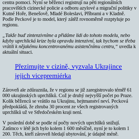
centra pomoci. Nyní se běženci registrují na pěti regionálních
pracovištích cizinecké policie a odboru azylové a migrační politiky v
Kutné Hoře, Benešově, Mladé Boleslavi, Příbrami a v Kladně.
Podle Peckové je to model, který zátěž rovnoměrně rozptyluje po
regionu.
„Takže buď zintenzivníme a přidáme lidi do tohoto modelu, nebo
kdyby uprchlická krize byla opravdu intenzivní, tak bychom se třeba
vrátili k nějakému koncentrovanému asistenčnímu centru,“
uvedla k
aktuální situaci.
Přezimujte v cizině, vyzvala Ukrajince
jejich vicepremiérka
Zároveň ale zdůraznila, že v regionu se již zaregistrovalo téměř 61
000 ukrajinských uprchlíků. Což je druhý nejvyšší počet po Praze.
Kolik běženců se vrátilo na Ukrajinu, hejtmanství neví. Pecková
předpokládá, že zhruba 30 procent ze všech registrovaných
uprchlíků už ve Středočeském kraji není.
V poslední době se podle ní počty nových uprchlíků snižují.
Zatímco v létě jich bylo kolem 1 600 měsíčně, nyní je to kolem 1
200. Těch, kteří zároveň hledají ubytování, je údajně méně.