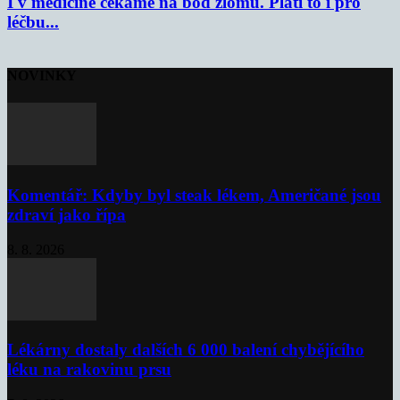
I v medicíně čekáme na bod zlomu. Platí to i pro
léčbu...
NOVINKY
Komentář: Kdyby byl steak lékem, Američané jsou
zdraví jako řípa
8. 8. 2026
Lékárny dostaly dalších 6 000 balení chybějícího
léku na rakovinu prsu