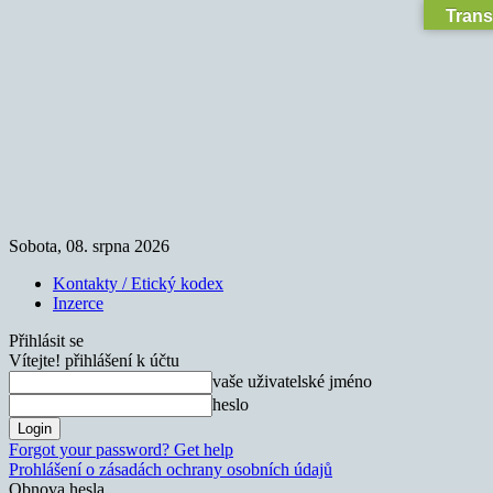
Trans
Sobota, 08. srpna 2026
Kontakty / Etický kodex
Inzerce
Přihlásit se
Vítejte! přihlášení k účtu
vaše uživatelské jméno
heslo
Forgot your password? Get help
Prohlášení o zásadách ochrany osobních údajů
Obnova hesla