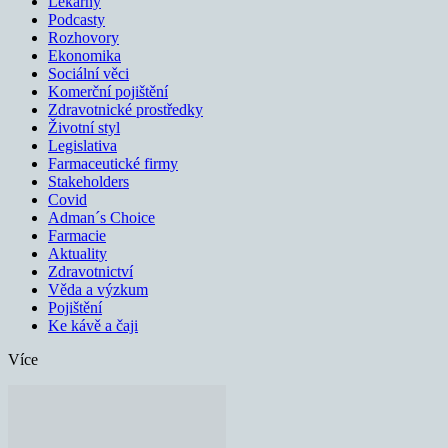
Lékárny
Podcasty
Rozhovory
Ekonomika
Sociální věci
Komerční pojištění
Zdravotnické prostředky
Životní styl
Legislativa
Farmaceutické firmy
Stakeholders
Covid
Adman´s Choice
Farmacie
Aktuality
Zdravotnictví
Věda a výzkum
Pojištění
Ke kávě a čaji
Více