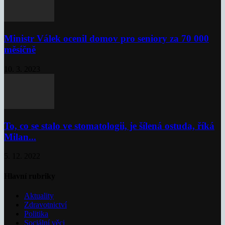
Ministr Válek ocenil domov pro seniory za 70 000
měsíčně
10. 3. 2023
To, co se stalo ve stomatologii, je šílená ostuda, říká
Milan...
5. 12. 2022
Hlavní rubriky
Aktuality
Zdravotnictví
Politika
Sociální věci