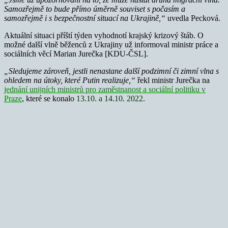
Samozřejmě to bude přímo úměrně souviset s počasím a
samozřejmě i s bezpečnostní situací na Ukrajině,“
uvedla Pecková.
Aktuální situaci příští týden vyhodnotí krajský krizový štáb. O
možné další vlně běženců z Ukrajiny už informoval ministr práce a
sociálních věcí Marian Jurečka [KDU-ČSL].
„Sledujeme zároveň, jestli nenastane další podzimní či zimní vlna s
ohledem na útoky, které Putin realizuje,“
řekl ministr Jurečka na
jednání unijních ministrů pro zaměstnanost a sociální politiku v
Praze
,
které
se konalo
13.10. a 14.10. 2022.