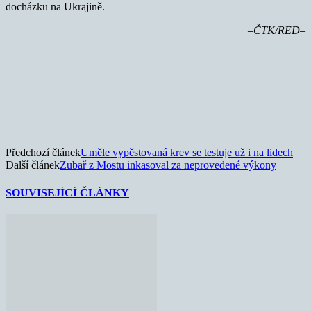
docházku na Ukrajině.
–ČTK/RED–
Předchozí článek
Uměle vypěstovaná krev se testuje už i na lidech
Další článek
Zubař z Mostu inkasoval za neprovedené výkony
SOUVISEJÍCÍ ČLÁNKY