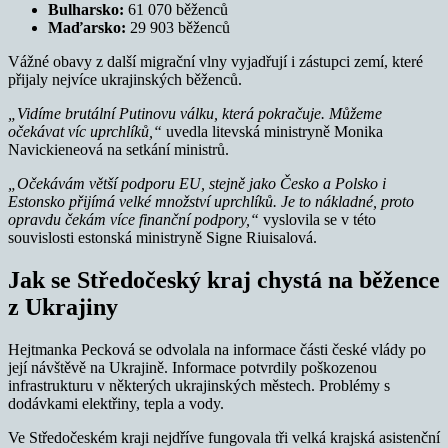
Bulharsko:
61 070 běženců
Maďarsko:
29 903 běženců
Vážné obavy z další migrační vlny vyjadřují i zástupci zemí, které
přijaly nejvíce ukrajinských běženců.
„Vidíme brutální Putinovu válku, která pokračuje. Můžeme
očekávat víc uprchlíků,“
uvedla litevská ministryně Monika
Navickieneová na setkání ministrů.
„Očekávám větší podporu EU, stejně jako Česko a Polsko i
Estonsko přijímá velké množství uprchlíků. Je to nákladné, proto
opravdu čekám více finanční podpory,“
vyslovila se v této
souvislosti estonská ministryně Signe Riuisalová.
Jak se Středočeský kraj chystá na běžence
z Ukrajiny
Hejtmanka Pecková se odvolala na informace části české vlády po
její návštěvě na Ukrajině. Informace potvrdily poškozenou
infrastrukturu v některých ukrajinských městech. Problémy s
dodávkami elektřiny, tepla a vody.
Ve Středočeském kraji nejdříve fungovala tři velká krajská asistenční