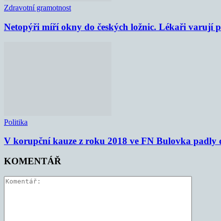
Zdravotní gramotnost
Netopýři míří okny do českých ložnic. Lékaři varují
Politika
V korupční kauze z roku 2018 ve FN Bulovka padly d
KOMENTÁŘ