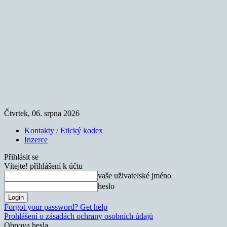
Čtvrtek, 06. srpna 2026
Kontakty / Etický kodex
Inzerce
Přihlásit se
Vítejte! přihlášení k účtu
vaše uživatelské jméno
heslo
Forgot your password? Get help
Prohlášení o zásadách ochrany osobních údajů
Obnova hesla