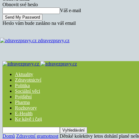
Obnovit své heslo
Váš e-mail
Heslo vám bude zasláno na váš email
zdravezpravy.cz
Aktuality
Zdravotnictví
Politika
Sociální věci
Pojištění
Pharma
Rozhovory
E-Health
Ke kávě i čaji
Domů
Zdravotní gramotnost
Dětské kolektivy letos dohání plané nešt