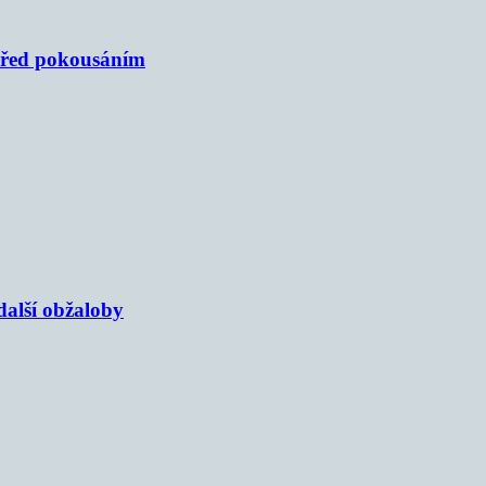
 před pokousáním
alší obžaloby