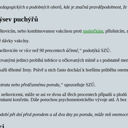
edagogických a podobných oborů, kde je značná pravděpodobnost, že s
výsev puchýřů
eštovicím, nebo kombinovanou vakcínou proti
spalničkám
, příušnicím,
ě dávky vakcíny.
neštovicím ve více než 90 procentech účinné,“
podotýká SZÚ.
ovanými jedinci probíhá infekce u očkovaných mírně a s podstatně menš
kařů těhotné ženy. Právě u nich často dochází k horšímu průběhu onem
 potratu nebo předčasnému porodu,“
upozorňuje SZÚ.
neštovicemi, může se asi ve dvou až třech procentech případů u plodů
rmitami končetin. Dále poruchou psychomotorického vývoje atd. A bez r
období pět dní před porodem a až dva dny po porodu, může mít onemocn
ci