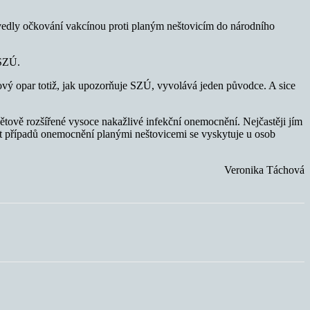
avedly očkování vakcínou proti planým neštovicím do národního
 SZÚ.
ový opar totiž, jak upozorňuje SZÚ, vyvolává jeden původce. A sice
tově rozšířené vysoce nakažlivé infekční onemocnění. Nejčastěji jím
ent případů onemocnění planými neštovicemi se vyskytuje u osob
Veronika Táchová