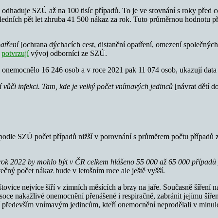
odhaduje SZÚ až na 100 tisíc případů. To je ve srovnání s roky před
sledních pět let zhruba 41 500 nákaz za rok. Tuto průměrnou hodnotu p
atření
[ochrana dýchacích cest, distanční opatření, omezení společných a
“
potvrzují
vývoj odborníci ze SZÚ.
i onemocnělo 16 246 osob a v roce 2021 pak 11 074 osob, ukazují dat
 vůči infekci. Tam, kde je velký počet vnímavých jedinců
[návrat dětí d
podle SZÚ počet případů nižší v porovnání s průměrem počtu případů z
rok 2022 by mohlo být v ČR celkem hlášeno 55 000 až 65 000 případů p
čný počet nákaz bude v letošním roce ale ještě vyšší.
tovice nejvíce šíří v zimních měsících a brzy na jaře. Současně šíření
soce nakažlivé onemocnění přenášené i respiračně, zabránit jejímu šíř
í především vnímavým jedincům, kteří onemocnění neprodělali v minulost