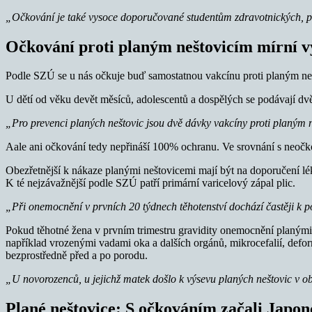
„Očkování je také vysoce doporučované studentům zdravotnických, p
Očkování proti planým neštovicím mírní 
Podle SZÚ se u nás očkuje buď samostatnou vakcínu proti planým n
U dětí od věku devět měsíců, adolescentů a dospělých se podávají dv
„Pro prevenci planých neštovic jsou dvě dávky vakcíny proti planým 
Aale ani očkování tedy nepřináší 100% ochranu. Ve srovnání s neočk
Obezřetnější k nákaze planými neštovicemi mají být na doporučení lé
K té nejzávažnější podle SZÚ patří primární varicelový zápal plic.
„Při onemocnění v prvních 20 týdnech těhotenství dochází častěji k
Pokud těhotné žena v prvním trimestru gravidity onemocnění planými 
například vrozenými vadami oka a dalších orgánů, mikrocefalií, defo
bezprostředně před a po porodu.
„U novorozenců, u jejichž matek došlo k výsevu planých neštovic v 
Plané neštovice: S očkováním začali Japon