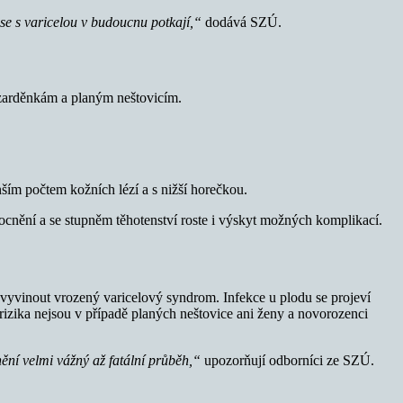
e s varicelou v budoucnu potkají,“
dodává SZÚ.
 zarděnkám a planým neštovicím.
ím počtem kožních lézí a s nižší horečkou.
ocnění a se stupněm těhotenství roste i výskyt možných komplikací.
 vyvinout vrozený varicelový syndrom. Infekce u plodu se projeví
izika nejsou v případě planých neštovice ani ženy a novorozenci
ění velmi vážný až fatální průběh,“
upozorňují odborníci ze SZÚ.