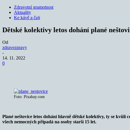
Zdravotní gramotnost
Aktuality
Ke kávě a čaji
Dětské kolektivy letos dohání plané neštov
Od
zdravezpravy
-
14. 11. 2022
0
Sdílet
Foto: Pixabay.com
Plané neštovice letos dohání hlavně dětské kolektivy, ty se kvůli
všech nemocných připadá na osoby starší 15 let.