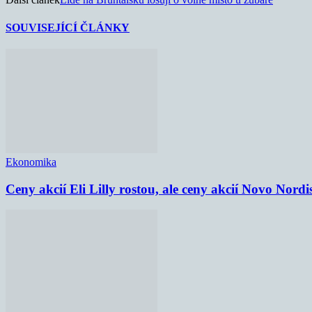
SOUVISEJÍCÍ ČLÁNKY
Ekonomika
Ceny akcií Eli Lilly rostou, ale ceny akcií Novo Nordi