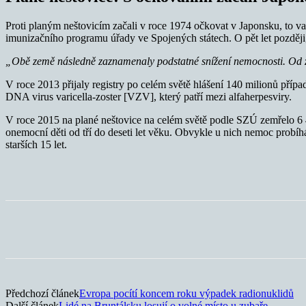
Proti planým neštovicím začali v roce 1974 očkovat v Japonsku, to v
imunizačního programu úřady ve Spojených státech. O pět let později,
„Obě země následně zaznamenaly podstatné snížení nemocnosti. Od z
V roce 2013 přijaly registry po celém světě hlášení 140 milionů pří
DNA virus varicella-zoster [VZV], který patří mezi alfaherpesviry.
V roce 2015 na plané neštovice na celém světě podle SZÚ zemřelo 6 4
onemocní děti od tří do deseti let věku. Obvykle u nich nemoc probíh
starších 15 let.
Sdílet
Předchozí článek
Evropa pocítí koncem roku výpadek radionuklidů
Další článek
Lidé na Bruntálsku losují o volné místo u zubaře