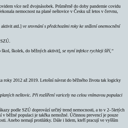
 covidem více než dvojnásobek. Průměrně do doby pandemie covidu
řekonala nemocnost na plané neštovice v Česku už letos v červnu,
ktivit atd.]
ve srovnání s předchozími roky ke snížení onemocnění
a SZÚ.
o škol, školek, do běžných aktivit]
, se nyní infekce rychleji šíří,“
a roky 2012 až 2019. Letošní návrat do běžného života tak logicky
laných neštovic. Při rozšíření varicely na celou vnímavou populaci
 nákazy podle SZÚ doprovází určitý trend nemocnosti, a to v 2–5letých
ení v běžné populaci je takřka nemožné. Účinnou prevencí je pouze
i. Anebo nemají protilátky. Dále i lidem, kteří pracují ve vyšším