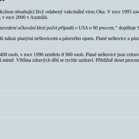
akcínou obsahující živý oslabený vakcinální virus Oka. V roce 1995 z
 v roce 2000 v Austrálii.
avedení očkování klesl počet případů v USA o 90 procent,“
doplňuje
padů nákaz planými neštovicemi a pásového oparu. Plané neštovice a pás
00 osob, v roce 1990 zemřelo 8 900 osob. Plané neštovice jsou celosvě
á mírně. Většina zdravých dětí se rychle uzdraví. Přibližně deset proc