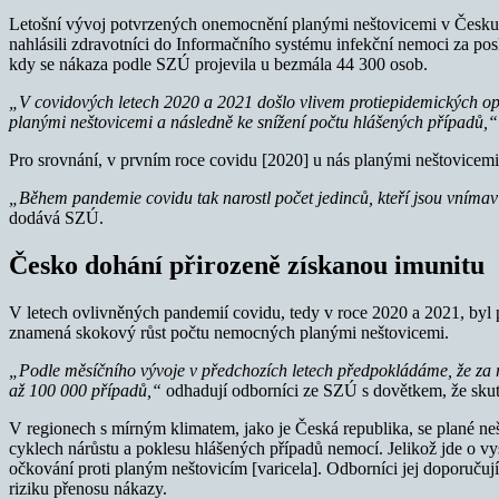
Letošní vývoj potvrzených onemocnění planými neštovicemi v Česku 
nahlásili zdravotníci do Informačního systému infekční nemoci za po
kdy se nákaza podle SZÚ projevila u bezmála 44 300 osob.
„V covidových letech 2020 a 2021 došlo vlivem protiepidemických op
planými neštovicemi a následně ke snížení počtu hlášených případů,
Pro srovnání, v prvním roce covidu [2020] u nás planými neštovicem
„Během pandemie covidu tak narostl počet jedinců, kteří jsou vnímaví
dodává SZÚ.
Česko dohání přirozeně získanou imunitu
V letech ovlivněných pandemií covidu, tedy v roce 2020 a 2021, byl 
znamená skokový růst počtu nemocných planými neštovicemi.
„Podle měsíčního vývoje v předchozích letech předpokládáme, že za 
až 100 000 případů,“
odhadují odborníci ze SZÚ s dovětkem, že skute
V regionech s mírným klimatem, jako je Česká republika, se plané neš
cyklech nárůstu a poklesu hlášených případů nemocí. Jelikož jde o vy
očkování proti planým neštovicím [varicela]. Odborníci jej doporučuj
riziku přenosu nákazy.