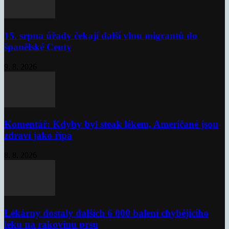
15. srpna úřady čekají další vlnu migrantů do
španělské Ceuty
9. 8. 2026
Komentář: Kdyby byl steak lékem, Američané jsou
zdraví jako řípa
8. 8. 2026
Lékárny dostaly dalších 6 000 balení chybějícího
léku na rakovinu prsu