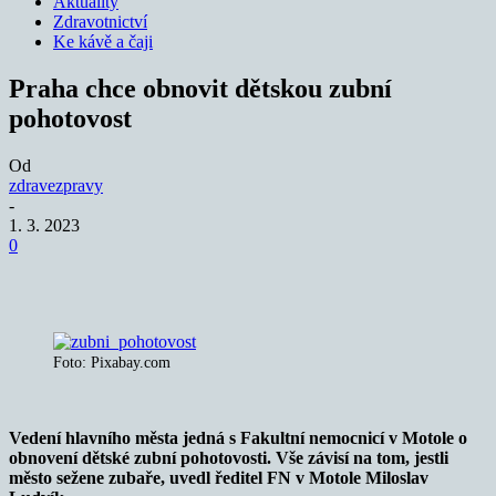
Aktuality
Zdravotnictví
Ke kávě a čaji
Praha chce obnovit dětskou zubní
pohotovost
Od
zdravezpravy
-
1. 3. 2023
0
Foto: Pixabay.com
Vedení hlavního města jedná s Fakultní nemocnicí v Motole o
obnovení dětské zubní pohotovosti. Vše závisí na tom, jestli
město sežene zubaře, uvedl ředitel FN v Motole Miloslav