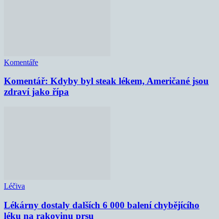
Komentáře
Komentář: Kdyby byl steak lékem, Američané jsou
zdraví jako řípa
Léčiva
Lékárny dostaly dalších 6 000 balení chybějícího
léku na rakovinu prsu