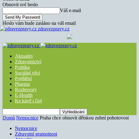
Obnovit své heslo
Váš e-mail
Heslo vám bude zasláno na váš email
zdravezpravy.cz
Aktuality
Zdravotnictví
Politika
Sociální věci
Pojištění
Pharma
Rozhovory
E-Health
Ke kávě i čaji
Domů
Nemocnice
Praha chce obnovit dětskou zubní pohotovost
Nemocnice
Zdravotní gramotnost