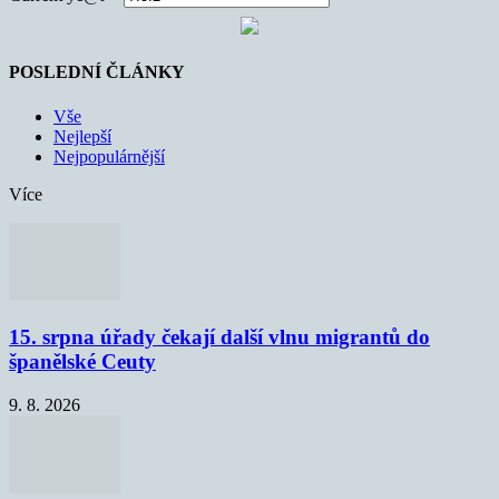
POSLEDNÍ ČLÁNKY
Vše
Nejlepší
Nejpopulárnější
Více
15. srpna úřady čekají další vlnu migrantů do
španělské Ceuty
9. 8. 2026