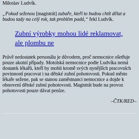
Miloslav Ludvík.
„Pokud seženou
[magistrát]
zubaře, kteří to budou chtít dělat a
budou tady na celý rok, tak problém padá,“
řekl Ludvík.
Zubní výrobky mohou lidé reklamovat,
ale plombu ne
Právě nedostatek personálu je důvodem, proč nemocnice ošetřuje
pouze akutní případy. Motolská nemocnice podle Ludvíka nemá
dostatek lékařů, kteří by mohli kromě svých nynějších pracovních
povinností pracovat i na dětské zubní pohotovosti. Pokud město
lékaře sežene, pak se stanou zaměstnanci nemocnice a dojde k
obnovení dětské zubní pohotovosti. Magistrát bude na provoz
pohotovosti pouze dávat peníze.
–ČTK/RED–