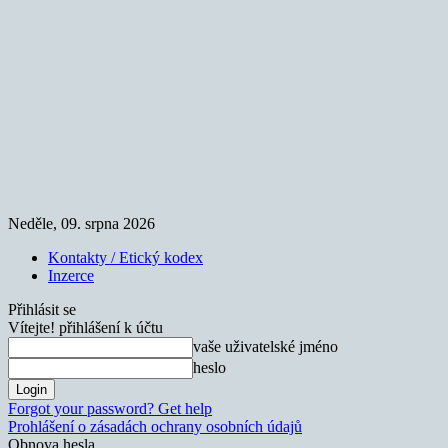
Neděle, 09. srpna 2026
Kontakty / Etický kodex
Inzerce
Přihlásit se
Vítejte! přihlášení k účtu
vaše uživatelské jméno
heslo
Forgot your password? Get help
Prohlášení o zásadách ochrany osobních údajů
Obnova hesla