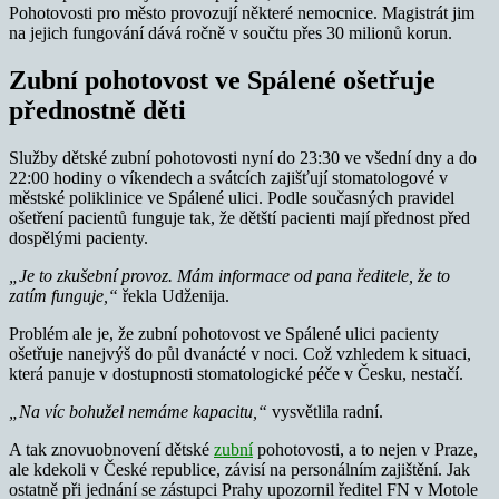
Pohotovosti pro město provozují některé nemocnice. Magistrát jim
na jejich fungování dává ročně v součtu přes 30 milionů korun.
Zubní pohotovost ve Spálené ošetřuje
přednostně děti
Služby dětské zubní pohotovosti nyní do 23:30 ve všední dny a do
22:00 hodiny o víkendech a svátcích zajišťují stomatologové v
městské poliklinice ve Spálené ulici. Podle současných pravidel
ošetření pacientů funguje tak, že dětští pacienti mají přednost před
dospělými pacienty.
„Je to zkušební provoz. Mám informace od pana ředitele, že to
zatím funguje,“
řekla Udženija.
Problém ale je, že zubní pohotovost ve Spálené ulici pacienty
ošetřuje nanejvýš do půl dvanácté v noci. Což vzhledem k situaci,
která panuje v dostupnosti stomatologické péče v Česku, nestačí.
„Na víc bohužel nemáme kapacitu,“
vysvětlila radní.
A tak znovuobnovení dětské
zubní
pohotovosti, a to nejen v Praze,
ale kdekoli v České republice, závisí na personálním zajištění. Jak
ostatně při jednání se zástupci Prahy upozornil ředitel FN v Motole