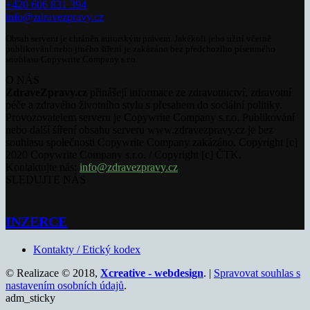
+420 606 831 394
info@zdravezpravy.cz
Obsah serveru je chráněn autorským právem. Jakékoli jeho užití včetně
publikování nebo jiného šíření je zakázáno bez předchozího písemného
souhlasu Copywrite Company s.r.o.
O NÁS
ZdraveZpravy.cz
přinášejí informace ze zdravotnictví, zdravotní
péče a zdravého životního stylu s přesahem do sociální politiky.
Provozovatelem serveru je Copywrite Company s.r.o. Publikování
nebo další šíření obsahu serveru www.zdravezpravy.cz je bez
souhlasu společnosti Copywrite Company zakázáno. Copyright [c]
2020 Copywrite Company s.r.o. / Copyright [c] ČTK.
Kontaktujte nás:
info@zdravezpravy.cz
SLEDUJTE NÁS
INZERCE
Kontakty / Etický kodex
© Realizace © 2018,
Xcreative - webdesign
. |
Spravovat souhlas s
nastavením osobních údajů
.
adm_sticky