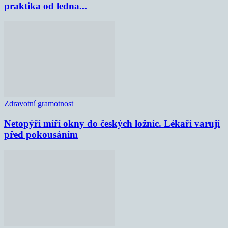
praktika od ledna...
Zdravotní gramotnost
Netopýři míří okny do českých ložnic. Lékaři varují
před pokousáním