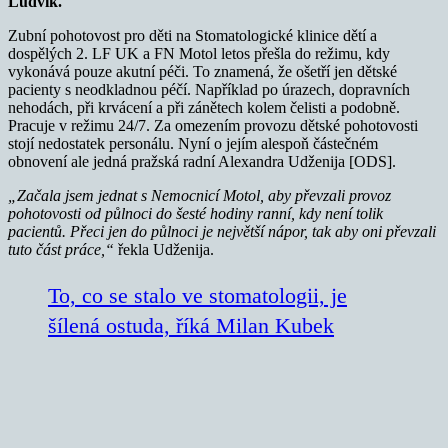
Ludvík.
Zubní pohotovost pro děti na Stomatologické klinice dětí a
dospělých 2. LF UK a FN Motol letos přešla do režimu, kdy
vykonává pouze akutní péči. To znamená, že ošetří jen dětské
pacienty s neodkladnou péčí. Například po úrazech, dopravních
nehodách, při krvácení a při zánětech kolem čelisti a podobně.
Pracuje v režimu 24/7. Za omezením provozu dětské pohotovosti
stojí nedostatek personálu. Nyní o jejím alespoň částečném
obnovení ale jedná pražská radní Alexandra Udženija [ODS].
„Začala jsem jednat s Nemocnicí Motol, aby převzali provoz
pohotovosti od půlnoci do šesté hodiny ranní, kdy není tolik
pacientů. Přeci jen do půlnoci je největší nápor, tak aby oni převzali
tuto část práce,“
řekla Udženija.
To, co se stalo ve stomatologii, je
šílená ostuda, říká Milan Kubek