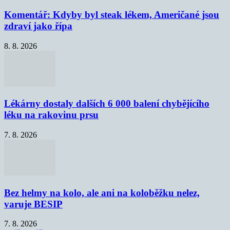
Komentář: Kdyby byl steak lékem, Američané jsou
zdraví jako řípa
8. 8. 2026
Lékárny dostaly dalších 6 000 balení chybějícího
léku na rakovinu prsu
7. 8. 2026
Bez helmy na kolo, ale ani na koloběžku nelez,
varuje BESIP
7. 8. 2026