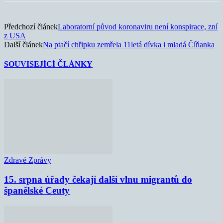
Předchozí článek
Laboratorní původ koronaviru není konspirace, zní
z USA
Další článek
Na ptačí chřipku zemřela 11letá dívka i mladá Číňanka
SOUVISEJÍCÍ ČLÁNKY
Zdravé Zprávy
15. srpna úřady čekají další vlnu migrantů do
španělské Ceuty