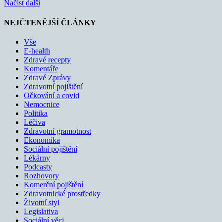
Načíst další
NEJČTENĚJŠÍ ČLÁNKY
Vše
E-health
Zdravé recepty
Komentáře
Zdravé Zprávy
Zdravotní pojištění
Očkování a covid
Nemocnice
Politika
Léčiva
Zdravotní gramotnost
Ekonomika
Sociální pojištění
Lékárny
Podcasty
Rozhovory
Komerční pojištění
Zdravotnické prostředky
Životní styl
Legislativa
Sociální věci