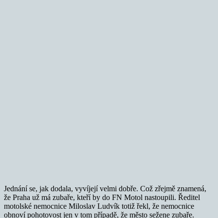
Jednání se, jak dodala, vyvíjejí velmi dobře. Což zřejmě znamená,
že Praha už má zubaře, kteří by do FN Motol nastoupili. Ředitel
motolské nemocnice Miloslav Ludvík totiž řekl, že nemocnice
obnoví pohotovost jen v tom případě, že město sežene zubaře.