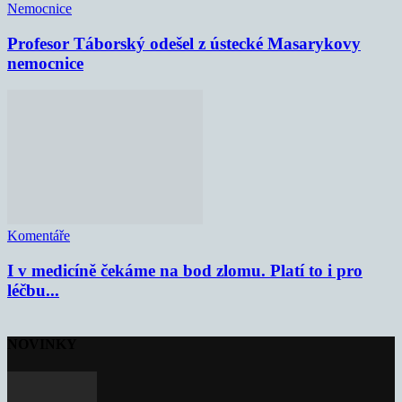
Nemocnice
Profesor Táborský odešel z ústecké Masarykovy
nemocnice
Komentáře
I v medicíně čekáme na bod zlomu. Platí to i pro
léčbu...
NOVINKY