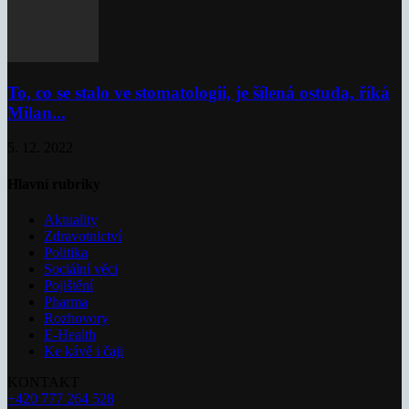
To, co se stalo ve stomatologii, je šílená ostuda, říká
Milan...
5. 12. 2022
Hlavní rubriky
Aktuality
Zdravotnictví
Politika
Sociální věci
Pojištění
Pharma
Rozhovory
E-Health
Ke kávě i čaji
KONTAKT
+420 777 264 528