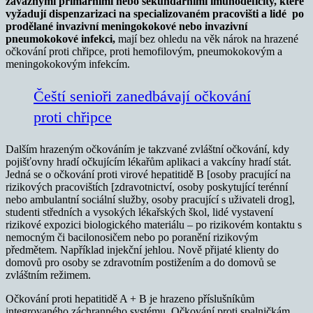
závažnými primárními nebo sekundárními imunodeficity, které
vyžadují dispenzarizaci na specializovaném pracovišti a lidé po
prodělané invazivní meningokokové nebo invazivní
pneumokokové infekci,
mají bez ohledu na věk nárok na hrazené
očkování proti chřipce, proti hemofilovým, pneumokokovým a
meningokokovým infekcím.
Čeští senioři zanedbávají očkování
proti chřipce
Dalším hrazeným očkováním je takzvané zvláštní očkování, kdy
pojišťovny hradí očkujícím lékařům aplikaci a vakcíny hradí stát.
Jedná se o očkování proti virové hepatitidě B [osoby pracující na
rizikových pracovištích [zdravotnictví, osoby poskytující terénní
nebo ambulantní sociální služby, osoby pracující s uživateli drog],
studenti středních a vysokých lékařských škol, lidé vystavení
rizikové expozici biologického materiálu – po rizikovém kontaktu s
nemocným či bacilonosičem nebo po poranění rizikovým
předmětem. Například injekční jehlou. Nově přijaté klienty do
domovů pro osoby se zdravotním postižením a do domovů se
zvláštním režimem.
Očkování proti hepatitidě A + B je hrazeno příslušníkům
integrovaného záchranného systému. Očkování proti spalničkám