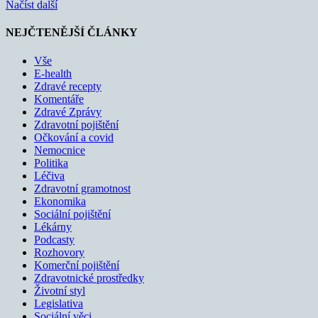
Načíst další
NEJČTENĚJŠÍ ČLÁNKY
Vše
E-health
Zdravé recepty
Komentáře
Zdravé Zprávy
Zdravotní pojištění
Očkování a covid
Nemocnice
Politika
Léčiva
Zdravotní gramotnost
Ekonomika
Sociální pojištění
Lékárny
Podcasty
Rozhovory
Komerční pojištění
Zdravotnické prostředky
Životní styl
Legislativa
Sociální věci