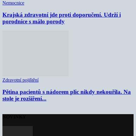
Nemocnice
Krajská zdravotní jde proti doporučení. Udrží i
porodnice s málo porody
Zdravotní pojištění
Pětina pacientů s nádorem plic nikdy nekouřila. Na
stole je rozšíření...
NOVINKY