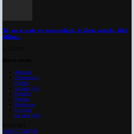
To, co se stalo ve stomatologii, je šílená ostuda, říká
Milan...
5. 12. 2022
Hlavní rubriky
Aktuality
Zdravotnictví
Politika
Sociální věci
Pojištění
Pharma
Rozhovory
E-Health
Ke kávě i čaji
KONTAKT
+420 777 264 528