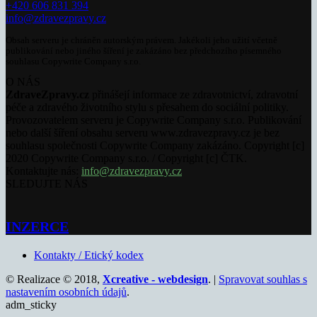
+420 606 831 394
info@zdravezpravy.cz
Obsah serveru je chráněn autorským právem. Jakékoli jeho užití včetně
publikování nebo jiného šíření je zakázáno bez předchozího písemného
souhlasu Copywrite Company s.r.o.
O NÁS
ZdraveZpravy.cz
přinášejí informace ze zdravotnictví, zdravotní
péče a zdravého životního stylu s přesahem do sociální politiky.
Provozovatelem serveru je Copywrite Company s.r.o. Publikování
nebo další šíření obsahu serveru www.zdravezpravy.cz je bez
souhlasu společnosti Copywrite Company zakázáno. Copyright [c]
2020 Copywrite Company s.r.o. / Copyright [c] ČTK.
Kontaktujte nás:
info@zdravezpravy.cz
SLEDUJTE NÁS
INZERCE
Kontakty / Etický kodex
© Realizace © 2018,
Xcreative - webdesign
. |
Spravovat souhlas s
nastavením osobních údajů
.
adm_sticky