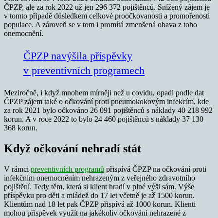
ČPZP, ale za rok 2022 už jen 296 372 pojištěnců. Snížený zájem je
v tomto případě důsledkem celkové proočkovanosti a promořenosti
populace. A zároveň se v tom i promítá zmenšená obava z toho
onemocnění.
ČPZP navýšila příspěvky
v preventivních programech
Meziročně, i když mnohem mírněji než u covidu, opadl podle dat
ČPZP zájem také o očkování proti pneumokokovým infekcím, kde
za rok 2021 bylo očkováno 26 091 pojištěnců s náklady 40 218 992
korun. A v roce 2022 to bylo 24 460 pojištěnců s náklady 37 130
368 korun.
Když očkování nehradí stát
V rámci
preventivních programů
přispívá ČPZP na očkování proti
infekčním onemocněním nehrazeným z veřejného zdravotního
pojištění. Tedy těm, která si klient hradí v plné výši sám. Výše
příspěvku pro děti a mládež do 17 let včetně je až 1500 korun.
Klientům nad 18 let pak ČPZP přispívá až 1000 korun. Klienti
mohou příspěvek využít na jakékoliv očkování nehrazené z