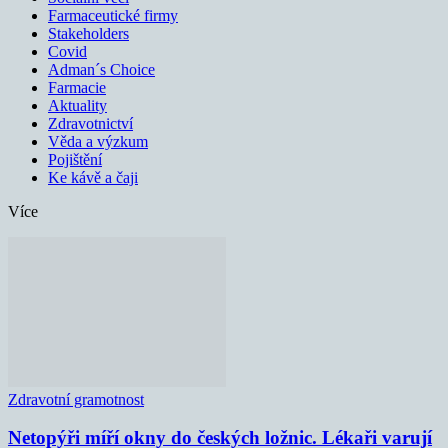
Farmaceutické firmy
Stakeholders
Covid
Adman´s Choice
Farmacie
Aktuality
Zdravotnictví
Věda a výzkum
Pojištění
Ke kávě a čaji
Více
Zdravotní gramotnost
Netopýři míří okny do českých ložnic. Lékaři varují