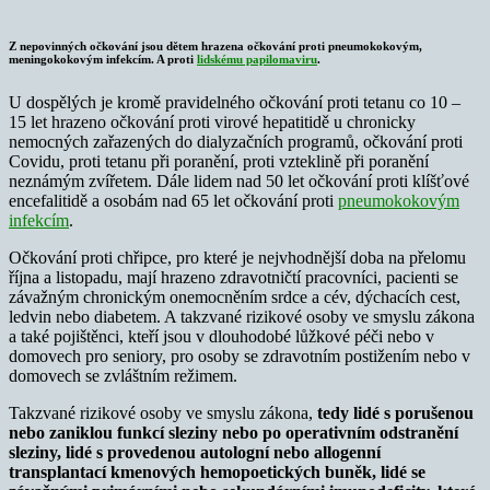
Z nepovinných očkování jsou dětem hrazena očkování proti pneumokokovým,
meningokokovým infekcím. A proti
lidskému papilomaviru
.
U dospělých je kromě pravidelného očkování proti tetanu co 10 –
15 let hrazeno očkování proti virové hepatitidě u chronicky
nemocných zařazených do dialyzačních programů, očkování proti
Covidu, proti tetanu při poranění, proti vzteklině při poranění
neznámým zvířetem. Dále lidem nad 50 let očkování proti klíšťové
encefalitidě a osobám nad 65 let očkování proti
pneumokokovým
infekcím
.
Očkování proti chřipce, pro které je nejvhodnější doba na přelomu
října a listopadu, mají hrazeno zdravotničtí pracovníci, pacienti se
závažným chronickým onemocněním srdce a cév, dýchacích cest,
ledvin nebo diabetem. A takzvané rizikové osoby ve smyslu zákona
a také pojištěnci, kteří jsou v dlouhodobé lůžkové péči nebo v
domovech pro seniory, pro osoby se zdravotním postižením nebo v
domovech se zvláštním režimem.
Takzvané rizikové osoby ve smyslu zákona,
tedy lidé s porušenou
nebo zaniklou funkcí sleziny nebo po operativním odstranění
sleziny, lidé s provedenou autologní nebo allogenní
transplantací kmenových hemopoetických buněk, lidé se