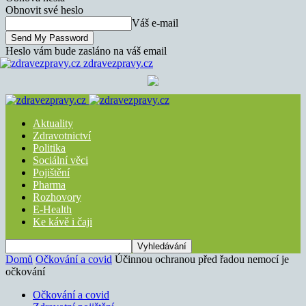
Obnovit své heslo
Váš e-mail
Heslo vám bude zasláno na váš email
zdravezpravy.cz
Aktuality
Zdravotnictví
Politika
Sociální věci
Pojištění
Pharma
Rozhovory
E-Health
Ke kávě i čaji
Domů
Očkování a covid
Účinnou ochranou před řadou nemocí je
očkování
Očkování a covid