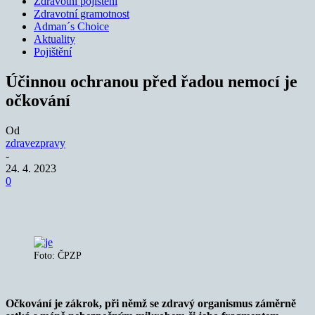
Zdravotní pojištění
Zdravotní gramotnost
Adman´s Choice
Aktuality
Pojištění
Účinnou ochranou před řadou nemocí je
očkování
Od
zdravezpravy
-
24. 4. 2023
0
Foto: ČPZP
Očkování je zákrok, při němž se zdravý organismus záměrně