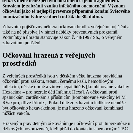
setká s méně nebezpečným mikrobem či jeho fragmentem.
Smyslem je zabránit vzniku infekčního onemocnění.
Význam
očkování jako té nejlepší prevence připomíná konání Světového
imunizačního týdne ve dnech od 24. do 30. dubna.
Zdravotní pojišťovny některá očkování hradí z veřejného pojištění a
také na ně přispívají v rámci nabídky preventivních programů.
Podmínky a úhradu stanovuje zákon č. 48/1997 Sb., o veřejném
zdravotním pojištění.
Očkování hrazená z veřejných
prostředků
Z veřejných prostředků jsou v dětském věku hrazena pravidelná
očkování proti záškrtu, tetanu, černému kašli, hemofilovým
infekcím, dětské obrně a virové hepatitidě B [kombinované vakcíny
Hexacima – pro nezralé děti Infanrix Hexa]. A očkování proti
spalničkám, zarděnkám a příušnicím [kombinované vakcíny M-M-
RVaxpro, dříve Priorix]. Pokud dítě ze zdravotní indikace nemůže
být očkováno hexavakcínou, je mu hrazeno očkování kombinací
nižších vakcín.
Hrazeným pravidelným očkováním je i očkování proti tuberkulóze u
rizikových novorozenců, kteří přišli do kontaktu s nemocným TBC.