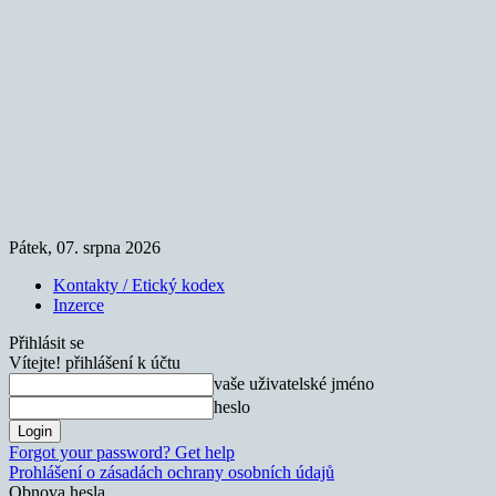
Pátek, 07. srpna 2026
Kontakty / Etický kodex
Inzerce
Přihlásit se
Vítejte! přihlášení k účtu
vaše uživatelské jméno
heslo
Forgot your password? Get help
Prohlášení o zásadách ochrany osobních údajů
Obnova hesla