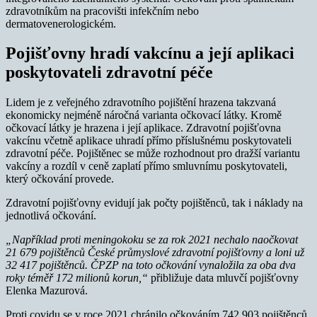
zdravotníkům na pracovišti infekčním nebo
dermatovenerologickém.
Pojišťovny hradí vakcínu a její aplikaci
poskytovateli zdravotní péče
Lidem je z veřejného zdravotního pojištění hrazena takzvaná
ekonomicky nejméně náročná varianta očkovací látky. Kromě
očkovací látky je hrazena i její aplikace. Zdravotní pojišťovna
vakcínu včetně aplikace uhradí přímo příslušnému poskytovateli
zdravotní péče. Pojištěnec se může rozhodnout pro dražší variantu
vakcíny a rozdíl v ceně zaplatí přímo smluvnímu poskytovateli,
který očkování provede.
Zdravotní pojišťovny evidují jak počty pojištěnců, tak i náklady na
jednotlivá očkování.
„Například proti meningokoku se za rok 2021 nechalo naočkovat
21 679 pojištěnců České průmyslové zdravotní pojišťovny a loni už
32 417 pojištěnců. ČPZP na toto očkování vynaložila za oba dva
roky téměř 172 milionů korun,“
přibližuje data mluvčí pojišťovny
Elenka Mazurová.
Proti covidu se v roce 2021 chránilo očkováním 742 903 pojištěnců