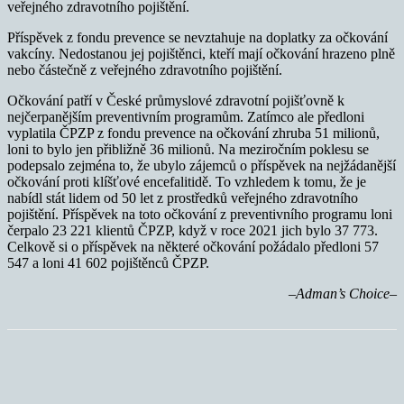
veřejného zdravotního pojištění.
Příspěvek z fondu prevence se nevztahuje na doplatky za očkování
vakcíny. Nedostanou jej pojištěnci, kteří mají očkování hrazeno plně
nebo částečně z veřejného zdravotního pojištění.
Očkování patří v České průmyslové zdravotní pojišťovně k
nejčerpanějším preventivním programům. Zatímco ale předloni
vyplatila ČPZP z fondu prevence na očkování zhruba 51 milionů,
loni to bylo jen přibližně 36 milionů. Na meziročním poklesu se
podepsalo zejména to, že ubylo zájemců o příspěvek na nejžádanější
očkování proti klíšťové encefalitidě. To vzhledem k tomu, že je
nabídl stát lidem od 50 let z prostředků veřejného zdravotního
pojištění. Příspěvek na toto očkování z preventivního programu loni
čerpalo 23 221 klientů ČPZP, když v roce 2021 jich bylo 37 773.
Celkově si o příspěvek na některé očkování požádalo předloni 57
547 a loni 41 602 pojištěnců ČPZP.
–Adman’s Choice–