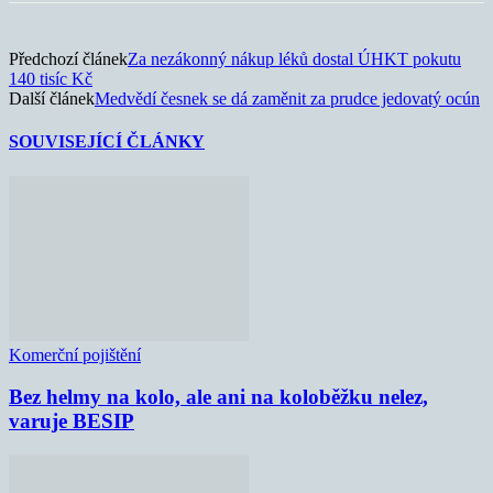
Předchozí článek
Za nezákonný nákup léků dostal ÚHKT pokutu
140 tisíc Kč
Další článek
Medvědí česnek se dá zaměnit za prudce jedovatý ocún
SOUVISEJÍCÍ ČLÁNKY
Komerční pojištění
Bez helmy na kolo, ale ani na koloběžku nelez,
varuje BESIP