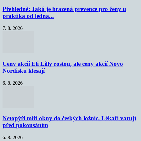
Přehledně: Jaká je hrazená prevence pro ženy u
praktika od ledna...
7. 8. 2026
Ceny akcií Eli Lilly rostou, ale ceny akcií Novo
Nordisku klesají
6. 8. 2026
Netopýři míří okny do českých ložnic. Lékaři varují
před pokousáním
6. 8. 2026