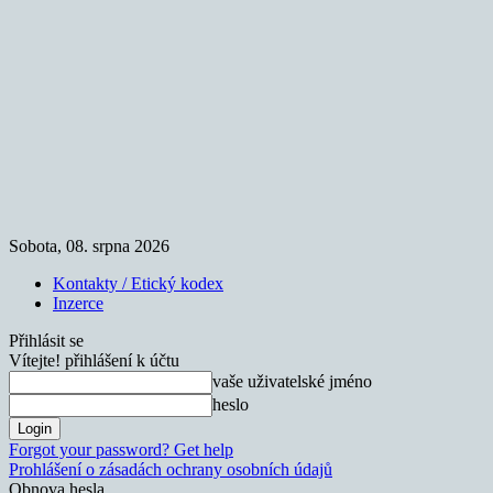
Sobota, 08. srpna 2026
Kontakty / Etický kodex
Inzerce
Přihlásit se
Vítejte! přihlášení k účtu
vaše uživatelské jméno
heslo
Forgot your password? Get help
Prohlášení o zásadách ochrany osobních údajů
Obnova hesla