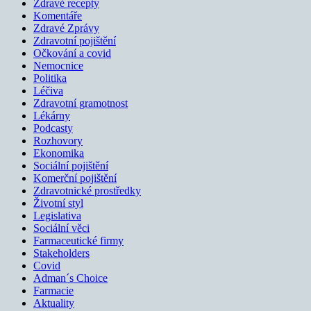
Zdravé recepty
Komentáře
Zdravé Zprávy
Zdravotní pojištění
Očkování a covid
Nemocnice
Politika
Léčiva
Zdravotní gramotnost
Lékárny
Podcasty
Rozhovory
Ekonomika
Sociální pojištění
Komerční pojištění
Zdravotnické prostředky
Životní styl
Legislativa
Sociální věci
Farmaceutické firmy
Stakeholders
Covid
Adman´s Choice
Farmacie
Aktuality