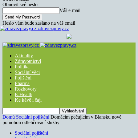
Obnovit své heslo
Váš e-mail
Heslo vám bude zasláno na váš email
zdravezpravy.cz
Aktuality
Zdravotnictví
Politika
Sociální věci
Pojištění
Pharma
Rozhovory
E-Health
Ke kávě i čaji
Domů
Sociální pojištění
Domácím pečujícím v Blansku nově
pomohou odlehčovací služby
Sociální pojištění