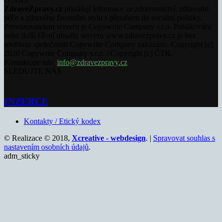
ZdraveZpravy.cz
přinášejí informace ze zdravotnictví, zdravotní
péče a zdravého životního stylu s přesahem do sociální politiky.
Provozovatelem serveru je Copywrite Company s.r.o. Publikování
nebo další šíření obsahu serveru www.zdravezpravy.cz je bez
souhlasu společnosti Copywrite Company zakázáno. Copyright [c]
2020 Copywrite Company s.r.o. / Copyright [c] ČTK.
Kontaktujte nás:
info@zdravezpravy.cz
SLEDUJTE NÁS
INZERCE
Kontakty / Etický kodex
© Realizace © 2018,
Xcreative - webdesign
. |
Spravovat souhlas s
nastavením osobních údajů
.
adm_sticky