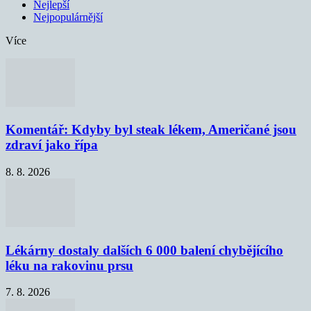
Nejlepší
Nejpopulárnější
Více
Komentář: Kdyby byl steak lékem, Američané jsou
zdraví jako řípa
8. 8. 2026
Lékárny dostaly dalších 6 000 balení chybějícího
léku na rakovinu prsu
7. 8. 2026