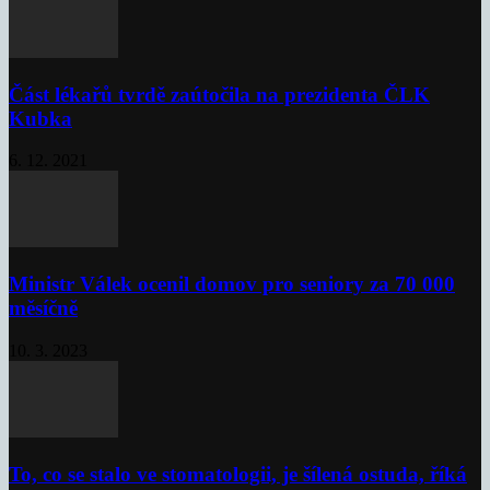
Část lékařů tvrdě zaútočila na prezidenta ČLK
Kubka
6. 12. 2021
Ministr Válek ocenil domov pro seniory za 70 000
měsíčně
10. 3. 2023
To, co se stalo ve stomatologii, je šílená ostuda, říká