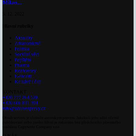
Milan...
5. 12. 2022
Hlavní rubriky
Aktuality
Zdravotnictví
Politika
Sociální věci
Pojištění
Pharma
Rozhovory
E-Health
Ke kávě i čaji
KONTAKT
+420 777 264 528
+420 606 831 394
info@zdravezpravy.cz
Obsah serveru je chráněn autorským právem. Jakékoli jeho užití včetně
publikování nebo jiného šíření je zakázáno bez předchozího písemného
souhlasu Copywrite Company s.r.o.
O NÁS