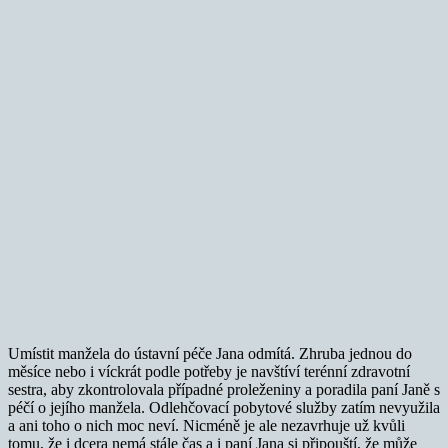
Umístit manžela do ústavní péče Jana odmítá. Zhruba jednou do
měsíce nebo i víckrát podle potřeby je navštíví terénní zdravotní
sestra, aby zkontrolovala případné proleženiny a poradila paní Janě s
péčí o jejího manžela. Odlehčovací pobytové služby zatím nevyužila
a ani toho o nich moc neví. Nicméně je ale nezavrhuje už kvůli
tomu, že i dcera nemá stále čas a i paní Jana si připouští, že může