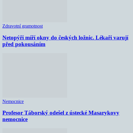
Zdravotní gramotnost
Netopýři míří okny do českých ložnic. Lékaři varují
před pokousáním
Nemocnice
Profesor Táborský odešel z ústecké Masarykovy
nemocnice