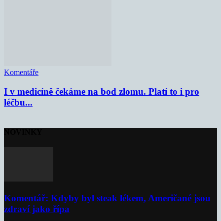
Komentáře
I v medicíně čekáme na bod zlomu. Platí to i pro
léčbu...
NOVINKY
Komentář: Kdyby byl steak lékem, Američané jsou
zdraví jako řípa