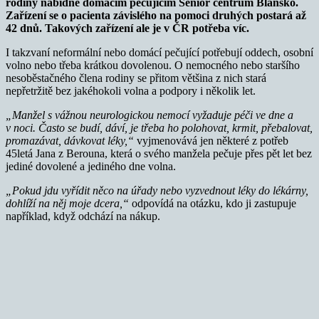
rodiny nabídne domácím pečujícím Senior centrum Blansko.
Zařízení se o pacienta závislého na pomoci druhých postará až
42 dnů. Takových zařízení ale je v ČR potřeba víc.
I takzvaní neformální nebo domácí pečující potřebují oddech, osobní
volno nebo třeba krátkou dovolenou. O nemocného nebo staršího
nesoběstačného člena rodiny se přitom většina z nich stará
nepřetržitě bez jakéhokoli volna a podpory i několik let.
„Manžel s vážnou neurologickou nemocí vyžaduje péči ve dne a
v noci. Často se budí, dáví, je třeba ho polohovat, krmit, přebalovat,
promazávat, dávkovat léky,“
vyjmenovává jen některé z potřeb
45letá Jana z Berouna, která o svého manžela pečuje přes pět let bez
jediné dovolené a jediného dne volna.
„Pokud jdu vyřídit něco na úřady nebo vyzvednout léky do lékárny,
dohlíží na něj moje dcera,“
odpovídá na otázku, kdo ji zastupuje
například, když odchází na nákup.