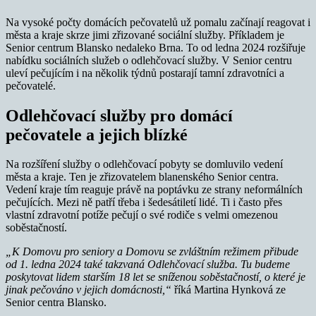
Na vysoké počty domácích pečovatelů už pomalu začínají reagovat i
města a kraje skrze jimi zřizované sociální služby. Příkladem je
Senior centrum Blansko nedaleko Brna. To od ledna 2024 rozšiřuje
nabídku sociálních služeb o odlehčovací služby. V Senior centru
uleví pečujícím i na několik týdnů postarají tamní zdravotníci a
pečovatelé.
Odlehčovací služby pro domácí
pečovatele a jejich blízké
Na rozšíření služby o odlehčovací pobyty se domluvilo vedení
města a kraje. Ten je zřizovatelem blanenského Senior centra.
Vedení kraje tím reaguje právě na poptávku ze strany neformálních
pečujících. Mezi ně patří třeba i šedesátiletí lidé. Ti i často přes
vlastní zdravotní potíže pečují o své rodiče s velmi omezenou
soběstačností.
„K Domovu pro seniory a Domovu se zvláštním režimem přibude
od 1. ledna 2024 také takzvaná Odlehčovací služba. Tu budeme
poskytovat lidem starším 18 let se sníženou soběstačností, o které je
jinak pečováno v jejich domácnosti,“
říká Martina Hynková ze
Senior centra Blansko.