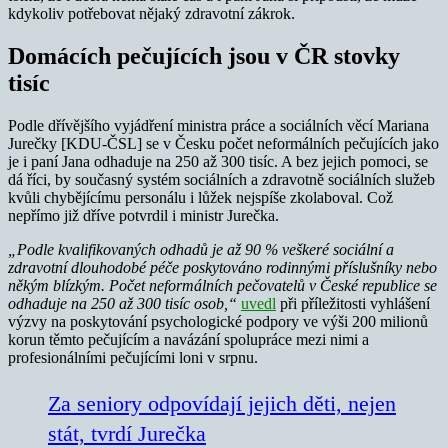
kdykoliv potřebovat nějaký zdravotní zákrok.
Domácích pečujících jsou v ČR stovky
tisíc
Podle dřívějšího vyjádření ministra práce a sociálních věcí Mariana
Jurečky [KDU-ČSL] se v Česku počet neformálních pečujících jako
je i paní Jana odhaduje na 250 až 300 tisíc. A bez jejich pomoci, se
dá říci, by současný systém sociálních a zdravotně sociálních služeb
kvůli chybějícímu personálu i lůžek nejspíše zkolaboval. Což
nepřímo již dříve potvrdil i ministr Jurečka.
„Podle kvalifikovaných odhadů je až 90 % veškeré sociální a
zdravotní dlouhodobé péče poskytováno rodinnými příslušníky nebo
někým blízkým. Počet neformálních pečovatelů v České republice se
odhaduje na 250 až 300 tisíc osob,“
uvedl
při příležitosti vyhlášení
výzvy na poskytování psychologické podpory ve výši 200 milionů
korun těmto pečujícím a navázání spolupráce mezi nimi a
profesionálními pečujícími loni v srpnu.
Za seniory odpovídají jejich děti, nejen
stát, tvrdí Jurečka