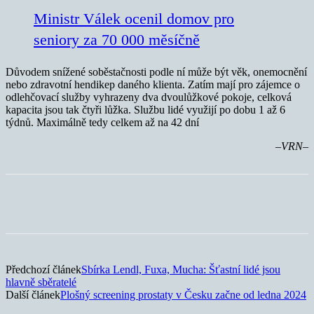
Ministr Válek ocenil domov pro
seniory za 70 000 měsíčně
Důvodem snížené soběstačnosti podle ní může být věk, onemocnění
nebo zdravotní hendikep daného klienta. Zatím mají pro zájemce o
odlehčovací služby vyhrazeny dva dvoulůžkové pokoje, celková
kapacita jsou tak čtyři lůžka. Službu lidé využijí po dobu 1 až 6
týdnů. Maximálně tedy celkem až na 42 dní
–VRN–
Předchozí článek
Sbírka Lendl, Fuxa, Mucha: Šťastní lidé jsou
hlavně sběratelé
Další článek
Plošný screening prostaty v Česku začne od ledna 2024