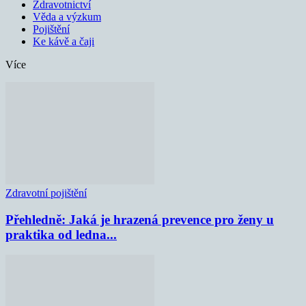
Zdravotnictví
Věda a výzkum
Pojištění
Ke kávě a čaji
Více
Zdravotní pojištění
Přehledně: Jaká je hrazená prevence pro ženy u
praktika od ledna...