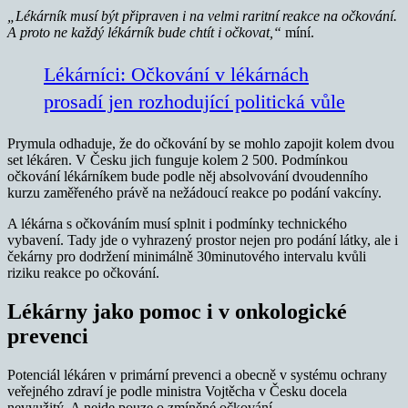
„Lékárník musí být připraven i na velmi raritní reakce na očkování.
A proto ne každý lékárník bude chtít i očkovat,“
míní.
Lékárníci: Očkování v lékárnách
prosadí jen rozhodující politická vůle
Prymula odhaduje, že do očkování by se mohlo zapojit kolem dvou
set lékáren. V Česku jich funguje kolem 2 500. Podmínkou
očkování lékárníkem bude podle něj absolvování dvoudenního
kurzu zaměřeného právě na nežádoucí reakce po podání vakcíny.
A lékárna s očkováním musí splnit i podmínky technického
vybavení. Tady jde o vyhrazený prostor nejen pro podání látky, ale i
čekárny pro dodržení minimálně 30minutového intervalu kvůli
riziku reakce po očkování.
Lékárny jako pomoc i v onkologické
prevenci
Potenciál lékáren v primární prevenci a obecně v systému ochrany
veřejného zdraví je podle ministra Vojtěcha v Česku docela
nevyužitý. A nejde pouze o zmíněné očkování.