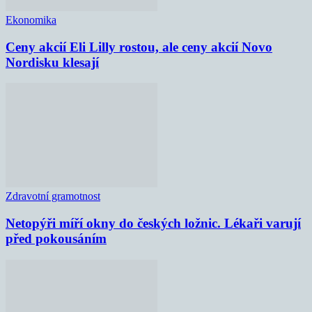
Ekonomika
Ceny akcií Eli Lilly rostou, ale ceny akcií Novo
Nordisku klesají
Zdravotní gramotnost
Netopýři míří okny do českých ložnic. Lékaři varují
před pokousáním