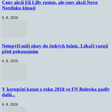
Ceny akcií Eli Lilly rostou, ale ceny akcií Novo
Nordisku klesají
6. 8. 2026
Netopýři míří okny do českých ložnic. Lékaři varují
před pokousáním
6. 8. 2026
V korupční kauze z roku 2018 ve FN Bulovka padly
další...
6. 8. 2026