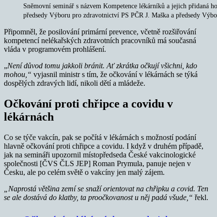
Sněmovní seminář s názvem Kompetence lékárníků a jejich přidaná hodn
předsedy Výboru pro zdravotnictví PS PČR J. Maška a předsedy Výbor
Připomněl, že posilování primární prevence, včetně rozšiřování
kompetencí nelékařských zdravotních pracovníků má současná
vláda v programovém prohlášení.
„
Není důvod tomu jakkoli bránit. Ať zkrátka očkují všichni, kdo
mohou,“
vyjasnil ministr s tím, že očkování v lékárnách se týká
dospělých zdravých lidí, nikoli dětí a mládeže.
Očkování proti chřipce a covidu v
lékárnách
Co se týče vakcín, pak se počítá v lékárnách s možností podání
hlavně očkování proti chřipce a covidu. I když v druhém případě,
jak na semináři upozornil místopředseda České vakcinologické
společnosti [ČVS ČLS JEP] Roman Prymula, panuje nejen v
Česku, ale po celém světě o vakcíny jen malý zájem.
„Naprostá většina zemí se snaží orientovat na chřipku a covid. Ten
se ale dostává do klatby, ta proočkovanost u něj padá všude,“
řekl.