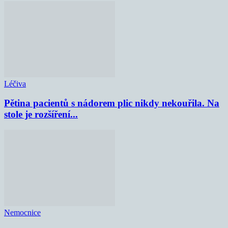
Léčiva
Pětina pacientů s nádorem plic nikdy nekouřila. Na
stole je rozšíření...
Nemocnice