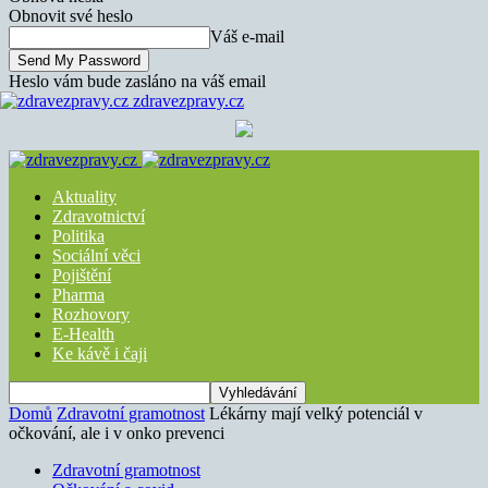
Obnovit své heslo
Váš e-mail
Heslo vám bude zasláno na váš email
zdravezpravy.cz
Aktuality
Zdravotnictví
Politika
Sociální věci
Pojištění
Pharma
Rozhovory
E-Health
Ke kávě i čaji
Domů
Zdravotní gramotnost
Lékárny mají velký potenciál v
očkování, ale i v onko prevenci
Zdravotní gramotnost