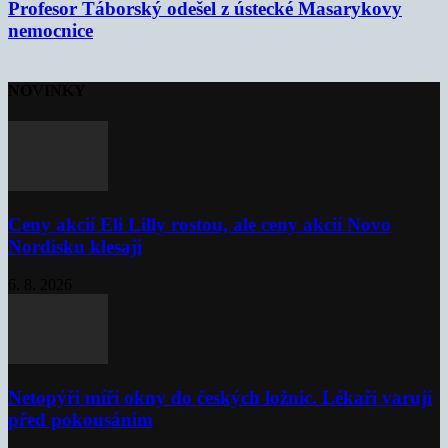
Profesor Táborský odešel z ústecké Masarykovy
nemocnice
NOVINKY
Ceny akcií Eli Lilly rostou, ale ceny akcií Novo
Nordisku klesají
6. 8. 2026
Netopýři míří okny do českých ložnic. Lékaři varují
před pokousáním