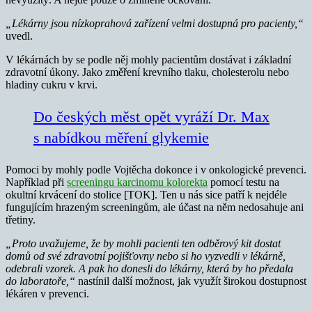
„Lékárny jsou nízkoprahová zařízení velmi dostupná pro pacienty,“
uvedl.
V lékárnách by se podle něj mohly pacientům dostávat i základní
zdravotní úkony. Jako změření krevního tlaku, cholesterolu nebo
hladiny cukru v krvi.
Do českých měst opět vyráží Dr. Max
s nabídkou měření glykemie
Pomoci by mohly podle Vojtěcha dokonce i v onkologické prevenci.
Například při
screeningu karcinomu kolorekta
pomocí testu na
okultní krvácení do stolice [TOK]. Ten u nás sice patří k nejdéle
fungujícím hrazeným screeningům, ale účast na něm nedosahuje ani
třetiny.
„Proto uvažujeme, že by mohli pacienti ten odběrový kit dostat
domů od své zdravotní pojišťovny nebo si ho vyzvedli v lékárně,
odebrali vzorek. A pak ho donesli do lékárny, která by ho předala
do laboratoře,“
nastínil další možnost, jak využít širokou dostupnost
lékáren v prevenci.