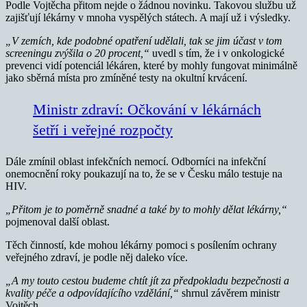
Podle Vojtěcha přitom nejde o žádnou novinku. Takovou službu už
zajišťují lékárny v mnoha vyspělých státech. A mají už i výsledky.
„V zemích, kde podobné opatření udělali, tak se jim účast v tom
screeningu zvýšila o 20 procent,“
uvedl s tím, že i v onkologické
prevenci vidí potenciál lékáren, které by mohly fungovat minimálně
jako sběrná místa pro zmíněné testy na okultní krvácení.
Ministr zdraví: Očkování v lékárnách
šetří i veřejné rozpočty
Dále zmínil oblast infekčních nemocí. Odborníci na infekční
onemocnění roky poukazují na to, že se v Česku málo testuje na
HIV.
„Přitom je to poměrně snadné a také by to mohly dělat lékárny,“
pojmenoval další oblast.
Těch činností, kde mohou lékárny pomoci s posílením ochrany
veřejného zdraví, je podle něj daleko více.
„A my touto cestou budeme chtít jít za předpokladu bezpečnosti a
kvality péče a odpovídajícího vzdělání,“
shrnul závěrem ministr
Vojtěch.