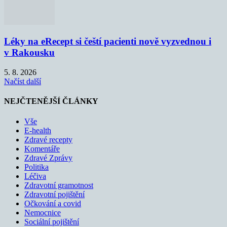
Léky na eRecept si čeští pacienti nově vyzvednou i
v Rakousku
5. 8. 2026
Načíst další
NEJČTENĚJŠÍ ČLÁNKY
Vše
E-health
Zdravé recepty
Komentáře
Zdravé Zprávy
Politika
Léčiva
Zdravotní gramotnost
Zdravotní pojištění
Očkování a covid
Nemocnice
Sociální pojištění