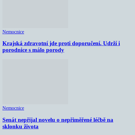
Nemocnice
Krajská zdravotní jde proti doporučení. Udrží i
porodnice s málo porody
Nemocnice
Senát nepřijal novelu o nepřiměřené léčbě na
sklonku života