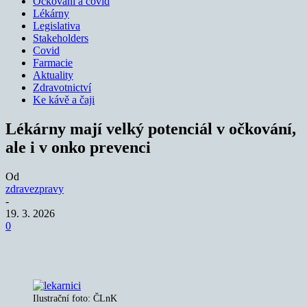
Očkování a covid
Lékárny
Legislativa
Stakeholders
Covid
Farmacie
Aktuality
Zdravotnictví
Ke kávě a čaji
Lékárny mají velký potenciál v očkování,
ale i v onko prevenci
Od
zdravezpravy
-
19. 3. 2026
0
Ilustrační foto: ČLnK