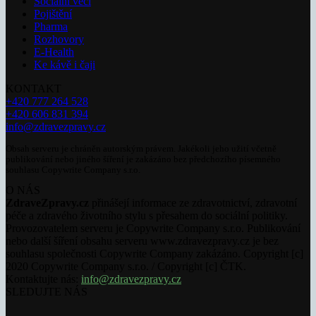
Sociální věci
Pojištění
Pharma
Rozhovory
E-Health
Ke kávě i čaji
KONTAKT
+420 777 264 528
+420 606 831 394
info@zdravezpravy.cz
Obsah serveru je chráněn autorským právem. Jakékoli jeho užití včetně
publikování nebo jiného šíření je zakázáno bez předchozího písemného
souhlasu Copywrite Company s.r.o.
O NÁS
ZdraveZpravy.cz
přinášejí informace ze zdravotnictví, zdravotní
péče a zdravého životního stylu s přesahem do sociální politiky.
Provozovatelem serveru je Copywrite Company s.r.o. Publikování
nebo další šíření obsahu serveru www.zdravezpravy.cz je bez
souhlasu společnosti Copywrite Company zakázáno. Copyright [c]
2020 Copywrite Company s.r.o. / Copyright [c] ČTK.
Kontaktujte nás:
info@zdravezpravy.cz
SLEDUJTE NÁS