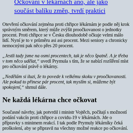
Očkování v lékárnách ano, ale jako
součást balíku změn, tvrdí praktici
Otevření očkování zejména proti chřipce lékárnám je podle něj krok
správným směrem, který může zvýšit proočkovanost o jednotky
procent. Proti chřipce se v Česku dlouhodobě očkuje velmi málo
lidí. Nyní je to v průměru asi asi procent. Mezi seniory a chronicky
nemocnými pak něco přes 20 procent.
„Jestli tady jsme na osmi procentech, tak je něco špatně. A je třeba
v tom něco udělat,“
uvedl Prymula s tím, že se nabízí rozšíření míst
pro očkování právě o lékárny.
„Nedělám si iluzi, že to povede k velkému skoku v proočkovanosti.
Ale pokud to přinese pár procent, tak myslím si, můžeme být
spokojení,“
shrnul dále.
Ne každá lékárna chce očkovat
Současné návrhy, jak potvrdil i ministr Vojtěch, počítají s možností
podání vakcín proti chřipce a covidu-19 v lékárnách. Jde o
přípravky s minimem reakcí. I tak podle Prymuly lékárníky čeká
proškolení, aby se připravil na všechny možné reakce po očkování.