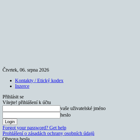
Čtvrtek, 06. srpna 2026
Kontakty / Etický kodex
Inzerce
Přihlásit se
Vítejte! přihlášení k účtu
vaše uživatelské jméno
heslo
Forgot your password? Get help
Prohlášení o zásadách ochrany osobních údajů
Obnova hesla