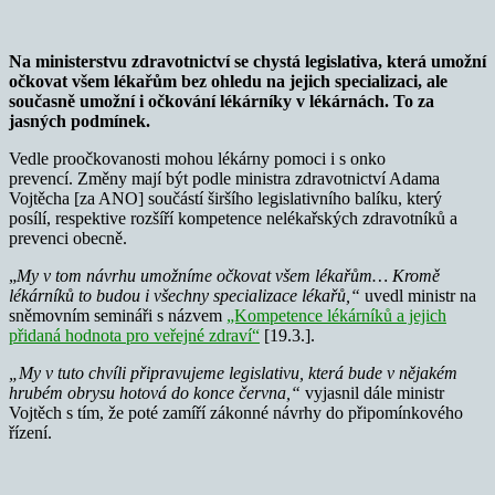
Na ministerstvu zdravotnictví se chystá legislativa, která umožní
očkovat všem lékařům bez ohledu na jejich specializaci, ale
současně umožní i očkování lékárníky v lékárnách. To za
jasných podmínek.
Vedle proočkovanosti mohou lékárny pomoci i s onko
prevencí. Změny mají být podle ministra zdravotnictví Adama
Vojtěcha [za ANO] součástí širšího legislativního balíku, který
posílí, respektive rozšíří kompetence nelékařských zdravotníků a
prevenci obecně.
„
My v tom návrhu umožníme očkovat všem lékařům… Kromě
lékárníků to budou i všechny specializace lékařů,“
uvedl ministr na
sněmovním semináři s názvem
„Kompetence lékárníků a jejich
přidaná hodnota pro veřejné zdraví“
[19.3.].
„My v tuto chvíli připravujeme legislativu, která bude v nějakém
hrubém obrysu hotová do konce června,“
vyjasnil dále ministr
Vojtěch s tím, že poté zamíří zákonné návrhy do připomínkového
řízení.