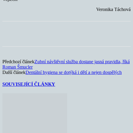
Veronika Táchová
Předchozí článek
Zubní návštěvní služba dostane jasná pravidla, říká
Roman Šmucler
Další článek
Dentální hygiena se dotýká i dětí a nejen dospělých
SOUVISEJÍCÍ ČLÁNKY