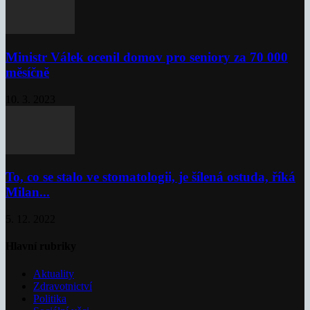
Ministr Válek ocenil domov pro seniory za 70 000
měsíčně
10. 3. 2023
To, co se stalo ve stomatologii, je šílená ostuda, říká
Milan...
5. 12. 2022
Hlavní rubriky
Aktuality
Zdravotnictví
Politika