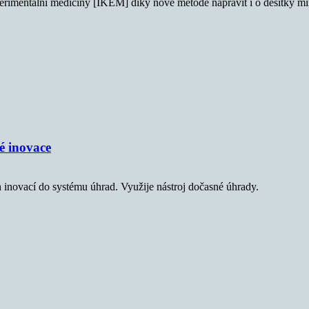
perimentální medicíny [IKEM] díky nové metodě napravit i o desítky m
é inovace
 inovací do systému úhrad. Využije nástroj dočasné úhrady.