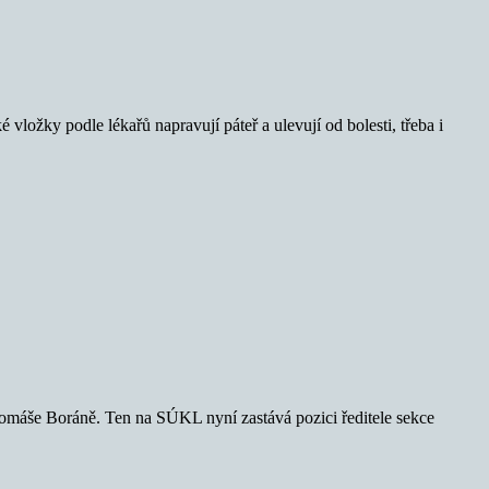
vložky podle lékařů napravují páteř a ulevují od bolesti, třeba i
 Tomáše Boráně. Ten na SÚKL nyní zastává pozici ředitele sekce