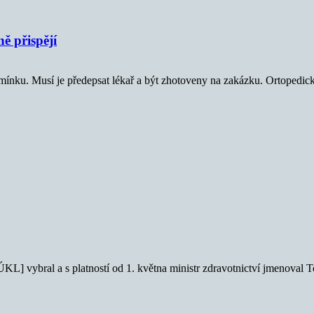
ě přispějí
ínku. Musí je předepsat lékař a být zhotoveny na zakázku. Ortopedické 
SÚKL] vybral a s platností od 1. května ministr zdravotnictví jmenoval