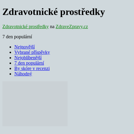
Zdravotnické prostředky
Zdravotnické prostředky
na
ZdraveZpravy.cz
7 den populární
Nejnovější
Vybrané příspěvky
Nejoblíbenější
7 den populární
By skóre v recenzi
Náhodný