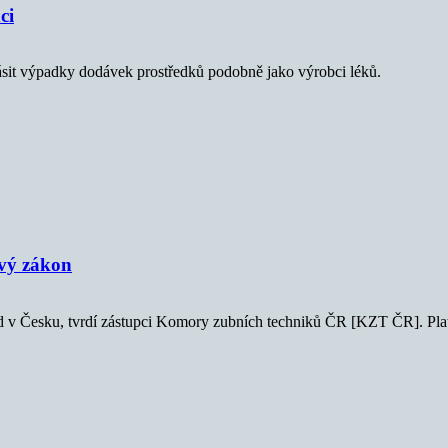
ci
ásit výpadky dodávek prostředků podobně jako výrobci léků.
ový zákon
 v Česku, tvrdí zástupci Komory zubních techniků ČR [KZT ČR]. Platná