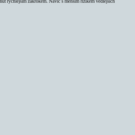
inut rychlejším zákrokem. Navíc s menším rizikem vedlejších