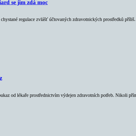
liard se jim zdá moc
 chystané regulace zvlášť účtovaných zdravotnických prostředků příliš.
z
az od lékaře prostřednictvím výdejen zdravotních potřeb. Nikoli pří