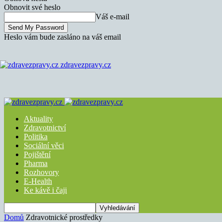
Obnovit své heslo
Váš e-mail
Heslo vám bude zasláno na váš email
zdravezpravy.cz
Aktuality
Zdravotnictví
Politika
Sociální věci
Pojištění
Pharma
Rozhovory
E-Health
Ke kávě i čaji
Domů
Zdravotnické prostředky