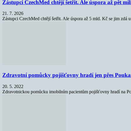
Zástupci CzechMed chtějí šetřit. Ale úspora až pět mi
21. 7. 2026
Zástupci CzechMed chtějí šetřit. Ale úspora až 5 mld. Kč se jim zdá u
Zdravotní pomůcky pojišťovny hradí jen přes Pouka
20. 5. 2022
Zdravotnickou pomůcku imobilním pacientům pojišťovny hradí na Pouk