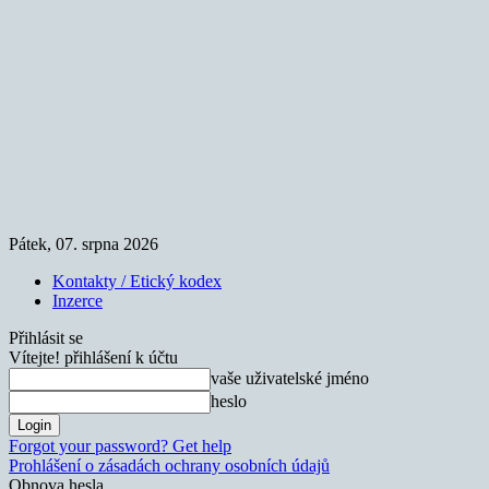
Pátek, 07. srpna 2026
Kontakty / Etický kodex
Inzerce
Přihlásit se
Vítejte! přihlášení k účtu
vaše uživatelské jméno
heslo
Forgot your password? Get help
Prohlášení o zásadách ochrany osobních údajů
Obnova hesla