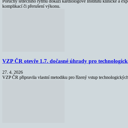
Poruchy srdečního rytmu dokáží kardiologové Institutu klinické a ex
komplikací či přerušení výkonu.
VZP ČR otevře 1.7. dočasné úhrady pro technologick
27. 4. 2026
VZP ČR připravila vlastní metodiku pro řízený vstup technologických