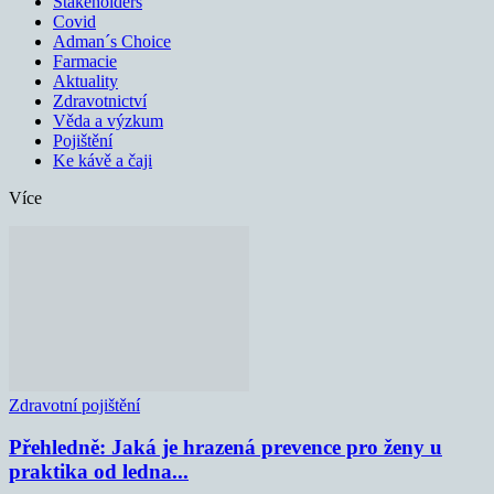
Stakeholders
Covid
Adman´s Choice
Farmacie
Aktuality
Zdravotnictví
Věda a výzkum
Pojištění
Ke kávě a čaji
Více
Zdravotní pojištění
Přehledně: Jaká je hrazená prevence pro ženy u
praktika od ledna...