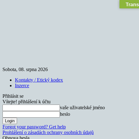
Trans
Sobota, 08. srpna 2026
Kontakty / Etický kodex
Inzerce
Přihlásit se
Vítejte! přihlášení k účtu
vaše uživatelské jméno
heslo
Forgot your password? Get help
Prohlášení o zásadách ochrany osobních údajů
Obnova hesla