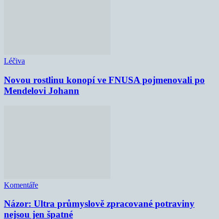
Léčiva
Novou rostlinu konopí ve FNUSA pojmenovali po
Mendelovi Johann
Komentáře
Názor: Ultra průmyslově zpracované potraviny
nejsou jen špatné