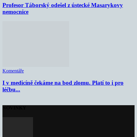
Profesor Táborský odešel z ústecké Masarykovy
nemocnice
Komentáře
I v medicíně čekáme na bod zlomu. Platí to i pro
léčbu...
NOVINKY