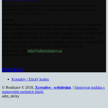
Obsah serveru je chráněn autorským právem. Jakékoli jeho užití včetně
publikování nebo jiného šíření je zakázáno bez předchozího písemného
souhlasu Copywrite Company s.r.o.
O NÁS
ZdraveZpravy.cz
přinášejí informace ze zdravotnictví, zdravotní
péče a zdravého životního stylu s přesahem do sociální politiky.
Provozovatelem serveru je Copywrite Company s.r.o. Publikování
nebo další šíření obsahu serveru www.zdravezpravy.cz je bez
souhlasu společnosti Copywrite Company zakázáno. Copyright [c]
2020 Copywrite Company s.r.o. / Copyright [c] ČTK.
Kontaktujte nás:
info@zdravezpravy.cz
SLEDUJTE NÁS
INZERCE
Kontakty / Etický kodex
© Realizace © 2018,
Xcreative - webdesign
. |
Spravovat souhlas s
nastavením osobních údajů
.
adm_sticky