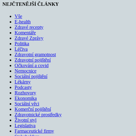
NEJČTENĚJŠÍ ČLÁNKY
Vše
E-health
Zdravé recepty
Komentáře
Zdravé Zprávy
Politika
Léčiva
Zdravotní gramotnost
Zdravotní pojištění
Očkování a covid
Nemocnice
Sociální pojištění
Lékárny
Podcasty
Rozhovory
Ekonomika
Sociální věci
Komerční pojištění
Zdravotnické prostředky
Životní styl
Legislativa
Farmaceutické firmy