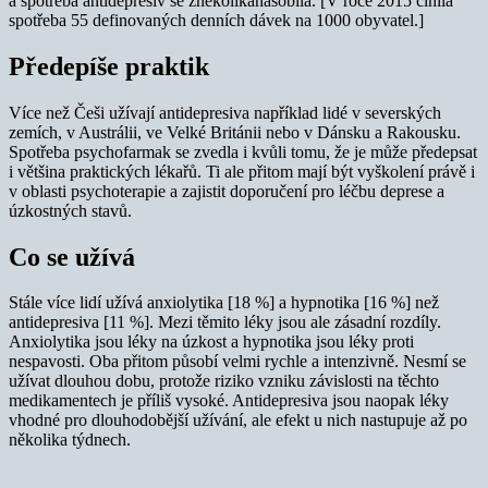
a spotřeba antidepresiv se zněkolikanásobila. [V roce 2015 činila
spotřeba 55 definovaných denních dávek na 1000 obyvatel.]
Předepíše praktik
Více než Češi užívají antidepresiva například lidé v severských
zemích, v Austrálii, ve Velké Británii nebo v Dánsku a Rakousku.
Spotřeba psychofarmak se zvedla i kvůli tomu, že je může předepsat
i většina praktických lékařů. Ti ale přitom mají být vyškolení právě i
v oblasti psychoterapie a zajistit doporučení pro léčbu deprese a
úzkostných stavů.
Co se užívá
Stále více lidí užívá anxiolytika [18 %] a hypnotika [16 %] než
antidepresiva [11 %].
Mezi těmito léky jsou ale zásadní rozdíly.
Anxiolytika jsou léky na úzkost a hypnotika jsou léky proti
nespavosti. Oba přitom působí velmi rychle a intenzivně. Nesmí se
užívat dlouhou dobu, protože riziko vzniku závislosti na těchto
medikamentech je příliš vysoké. Antidepresiva jsou naopak léky
vhodné pro dlouhodobější užívání, ale efekt u nich nastupuje až po
několika týdnech.