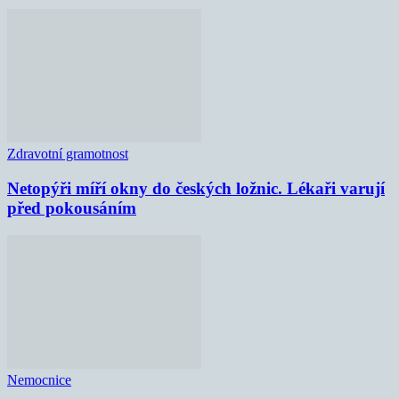
Zdravotní gramotnost
Netopýři míří okny do českých ložnic. Lékaři varují
před pokousáním
Nemocnice