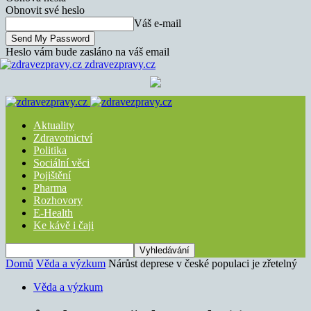
Obnovit své heslo
Váš e-mail
Heslo vám bude zasláno na váš email
zdravezpravy.cz
Aktuality
Zdravotnictví
Politika
Sociální věci
Pojištění
Pharma
Rozhovory
E-Health
Ke kávě i čaji
Domů
Věda a výzkum
Nárůst deprese v české populaci je zřetelný
Věda a výzkum