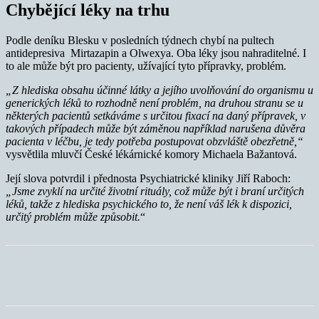
Chybějící léky na trhu
Podle deníku Blesku v posledních týdnech chybí na pultech
antidepresiva Mirtazapin a Olwexya. Oba léky jsou nahraditelné. I
to ale může být pro pacienty, užívající tyto přípravky, problém.
„Z hlediska obsahu účinné látky a jejího uvolňování do organismu u
generických léků to rozhodně není problém, na druhou stranu se u
některých pacientů setkáváme s určitou fixací na daný přípravek, v
takových případech může být záměnou například narušena důvěra
pacienta v léčbu, je tedy potřeba postupovat obzvláště obezřetně,“
vysvětlila mluvčí České lékárnické komory Michaela Bažantová.
Její slova potvrdil i přednosta Psychiatrické kliniky Jiří Raboch:
„Jsme zvyklí na určité životní rituály, což může být i braní určitých
léků, takže z hlediska psychického to, že není váš lék k dispozici,
určitý problém může způsobit.
“