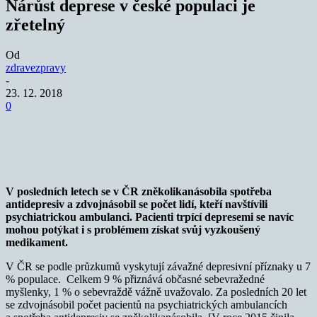
Nárůst deprese v české populaci je
zřetelný
Od
zdravezpravy
-
23. 12. 2018
0
V posledních letech se v ČR zněkolikanásobila spotřeba
antidepresiv a zdvojnásobil se počet lidí, kteří navštívili
psychiatrickou ambulanci. Pacienti trpící depresemi se navíc
mohou potýkat i s problémem získat svůj vyzkoušený
medikament.
V ČR se podle průzkumů vyskytují závažné depresivní příznaky u 7
% populace. Celkem 9 % přiznává občasné sebevražedné
myšlenky, 1 % o sebevraždě vážně uvažovalo. Za posledních 20 let
se zdvojnásobil počet pacientů na psychiatrických ambulancích