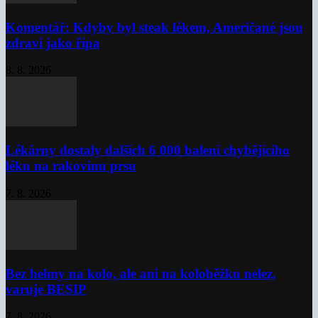
Komentář: Kdyby byl steak lékem, Američané jsou
zdraví jako řípa
8. 8. 2026
Lékárny dostaly dalších 6 000 balení chybějícího
léku na rakovinu prsu
7. 8. 2026
Bez helmy na kolo, ale ani na koloběžku nelez,
varuje BESIP
7. 8. 2026