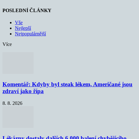
POSLEDNÍ ČLÁNKY
Vše
Nejlepší
Nejpopulárnější
Více
Komentář: Kdyby byl steak lékem, Američané jsou
zdraví jako řípa
8. 8. 2026
Lékárny dostaly dalších 6 000 balení chybějícího