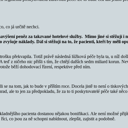
.
, co já určitě nechci.
avýšení peněz za takzvané hotelové služby. Mimo jiné si stěžují i n
zvyšuje náklady. Dál si stěžují na to, že pacienti, kteří by měli opu
rošku překvapila. Totiž právě následná lůžková péče byla ta, u níž došlo
 A teď z ničeho nic přišli s tím, že chtějí dalších sedm miliard korun. 
protože běží dohodovací řízení, respektive před ním.
dli se na tom, jak to bude v příštím roce. Docela jistě to není o tiskový
rad, ale to jen za předpokladu, že za to ti poskytovatelé péče také něc
nákladnějšího pacienta dostanou nějakou bonifikaci. Ale není možné přij
ci, co jsou za ně schopni nabídnout, zlepšit, zajistit a podobně.