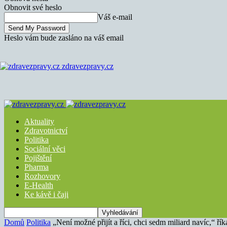
Obnovit své heslo
Váš e-mail
Heslo vám bude zasláno na váš email
zdravezpravy.cz
Aktuality
Zdravotnictví
Politika
Sociální věci
Pojištění
Pharma
Rozhovory
E-Health
Ke kávě i čaji
Domů
Politika
„Není možné přijít a říci, chci sedm miliard navíc,“ ří