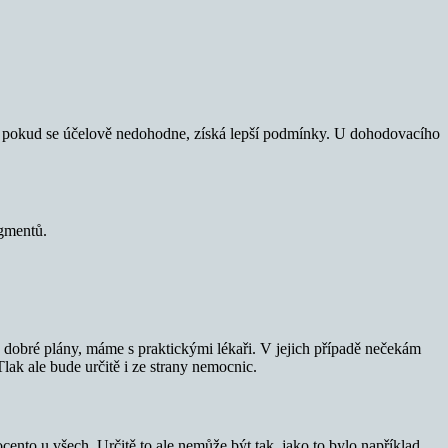
že pokud se účelově nedohodne, získá lepší podmínky. U dohodovacího
egmentů.
 dobré plány, máme s praktickými lékaři. V jejich případě nečekám
ak ale bude určitě i ze strany nemocnic.
nto u všech. Určitě to ale nemůže být tak, jako to bylo například