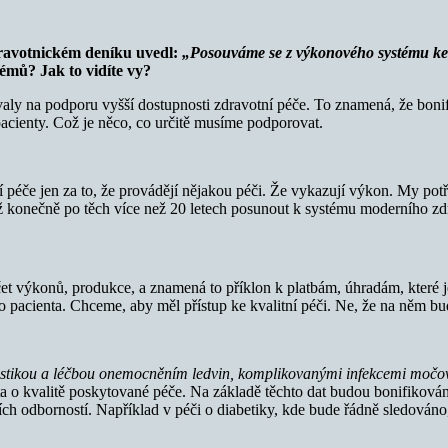
ravotnickém deníku uvedl:
„Posouváme se z výkonového systému ke
lémů? Jak to vidíte vy?
aly na podporu vyšší dostupnosti zdravotní péče. To znamená, že bonif
 pacienty. Což je něco, co určitě musíme podporovat.
 péče jen za to, že provádějí nějakou péči. Že vykazují výkon. My potře
ž konečně po těch více než 20 letech posunout k systému moderního zdr
et výkonů, produkce, a znamená to příklon k platbám, úhradám, které 
acienta. Chceme, aby měl přístup ke kvalitní péči. Ne, že na něm bud
stikou a léčbou onemocněním ledvin, komplikovanými infekcemi močovéh
a o kvalitě poskytované péče. Na základě těchto dat budou bonifikováni
ích odborností. Například v péči o diabetiky, kde bude řádně sledováno