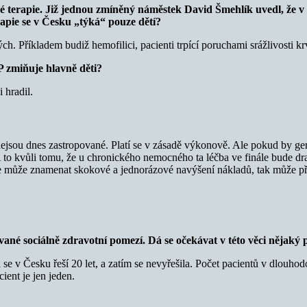
vé terapie. Již jednou zmíněný náměstek David Šmehlík uvedl, že 
rapie se v Česku „týká“ pouze dětí?
ch. Příkladem budiž hemofilici, pacienti trpící poruchami srážlivosti kr
P zmiňuje hlavně děti?
 hradil.
nejsou dnes zastropované. Platí se v zásadě výkonově. Ale pokud by gen
 A to kvůli tomu, že u chronického nemocného ta léčba ve finále bude dra
ie může znamenat skokové a jednorázové navýšení nákladů, tak může přin
vané sociálně zdravotní pomezí. Dá se očekávat v této věci nějaký
se v Česku řeší 20 let, a zatím se nevyřešila. Počet pacientů v dlouhodob
cient je jen jeden.