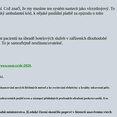
ní. Což značí, že my musíme ten systém nastavit jako vícezdrojový. To
ký ambulantní kód, k nějaké paušální platbě za epizodu u toho
ast pacientů na úhradě hotelových služeb v zařízeních dlouhodobé
í. To je samozřejmě neufinancovatelné.
a
www.sasp.cz/dr-2020
.
Kč.
ancování nových léčebných metod a ke zvyšování efektivity a kvality zdravotní péče.
zdravotních pojišťoven a zástupci příslušných profesních sdružení poskytovatelů. A to
ahů ministerstva. [Loňské řízení skončilo poprvé v historii uzavřením všech