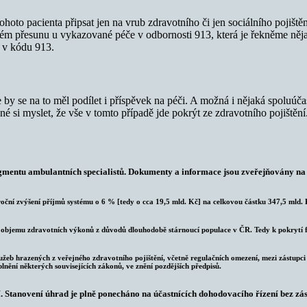
hoto pacienta připsat jen na vrub zdravotního či jen sociálního pojiště
tém přesunu u vykazované péče v odbornosti 913, která je řekněme něja
i v kódu 913.
 by se na to měl podílet i příspěvek na péči. A možná i nějaká spoluúč
é si myslet, že vše v tomto případě jde pokrýt ze zdravotního pojištěn
segmentu ambulantních specialistů. Dokumenty a informace jsou zveřejňovány n
oční zvýšení příjmů systému o 6 % [tedy o cca 19,5 mld. Kč] na celkovou částku 347,5 mld. 
objemu zdravotních výkonů z důvodů dlouhodobě stárnoucí populace v ČR. Tedy k pokrytí fin
užeb hrazených z veřejného zdravotního pojištění, včetně regulačních omezení, mezi zástupci 
lnění některých souvisejících zákonů, ve znění pozdějších předpisů.
. Stanovení úhrad je plně ponecháno na účastnících dohodovacího řízení bez zás