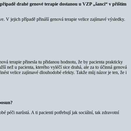
v případě drahé genové terapie dostanou u VZP „šanci“ v příštím
ve. V jejich případě přináší genová terapie velice zajímavé výsledky.
ová terapie přinesla tu přidanou hodnotu, že by pacienta prakticky
žší než u pacienta, kterého vyléčí sice drahá, ale za to účinná genová
ést velice zajímavé dlouhodobé efekty. Takže můj názor je ten, že i
 posun?
é péči narůstá. A ti pacienti potřebují jak sociální, tak zdravotní