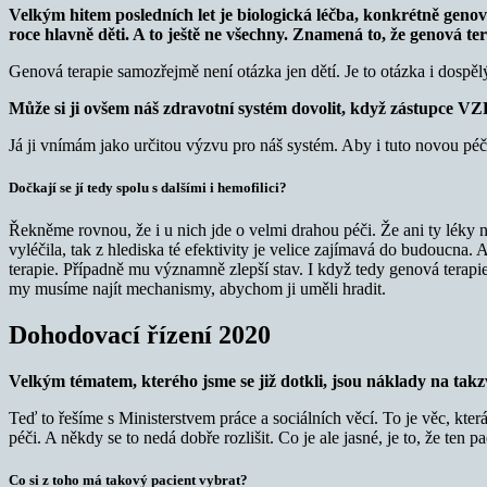
Velkým hitem posledních let je biologická léčba, konkrétně geno
roce hlavně děti. A to ještě ne všechny. Znamená to, že genová te
Genová terapie samozřejmě není otázka jen dětí. Je to otázka i dospělý
Může si ji ovšem náš zdravotní systém dovolit, když zástupce VZ
Já ji vnímám jako určitou výzvu pro náš systém. Aby i tuto novou péči
Dočkají se jí tedy spolu s dalšími i hemofilici?
Řekněme rovnou, že i u nich jde o velmi drahou péči. Že ani ty léky 
vyléčila, tak z hlediska té efektivity je velice zajímavá do budoucna.
terapie. Případně mu významně zlepší stav. I když tedy genová terap
my musíme najít mechanismy, abychom ji uměli hradit.
Dohodovací řízení 2020
Velkým tématem, kterého jsme se již dotkli, jsou náklady na takz
Teď to řešíme s Ministerstvem práce a sociálních věcí. To je věc, která 
péči. A někdy se to nedá dobře rozlišit. Co je ale jasné, je to, že ten pa
Co si z toho má takový pacient vybrat?