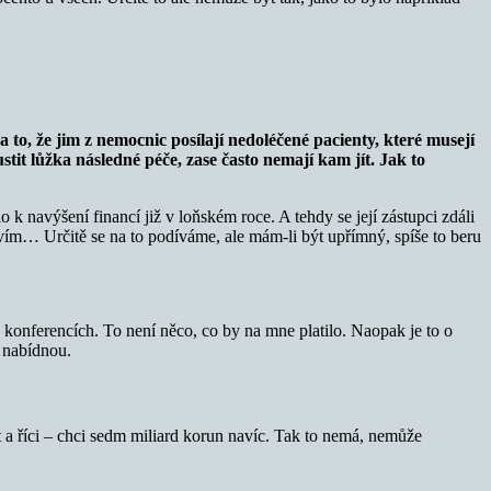
a to, že jim z nemocnic posílají nedoléčené pacienty, které musejí
stit lůžka následné péče, zase často nemají kam jít. Jak to
 k navýšení financí již v loňském roce. A tehdy se její zástupci zdáli
Nevím… Určitě se na to podíváme, ale mám-li být upřímný, spíše to beru
ch konferencích. To není něco, co by na mne platilo. Naopak je to o
o nabídnou.
ít a říci – chci sedm miliard korun navíc. Tak to nemá, nemůže