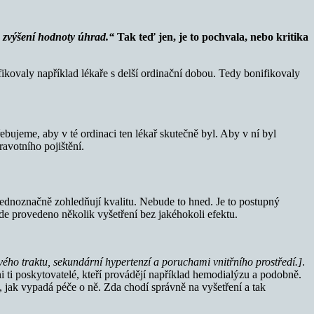
 zvýšení hodnoty úhrad.“
Tak teď jen, je to pochvala, nebo kritika
ikovaly například lékaře s delší ordinační dobou. Tedy bonifikovaly
bujeme, aby v té ordinaci ten lékař skutečně byl. Aby v ní byl
avotního pojištění.
jednoznačně zohledňují kvalitu. Nebude to hned. Je to postupný
e provedeno několik vyšetření bez jakéhokoli efektu.
o traktu, sekundární hypertenzí a poruchami vnitřního prostředí.]
.
 ti poskytovatelé, kteří provádějí například hemodialýzu a podobně.
, jak vypadá péče o ně. Zda chodí správně na vyšetření a tak