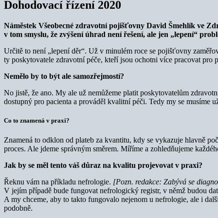
Dohodovací řízení 2020
Náměstek Všeobecné zdravotní pojišťovny David Šmehlík ve Zd
v tom smyslu, že zvýšení úhrad není řešení, ale jen „lepení“ prob
Určitě to není „lepení děr“. Už v minulém roce se pojišťovny zaměřov
ty poskytovatele zdravotní péče, kteří jsou ochotni více pracovat pro
Nemělo by to být ale samozřejmostí?
No jistě, že ano. My ale už nemůžeme platit poskytovatelům zdravotní
dostupný pro pacienta a prováděl kvalitní péči. Tedy my se musíme u
Co to znamená v praxi?
Znamená to odklon od plateb za kvantitu, kdy se vykazuje hlavně poč
proces. Ale jdeme správným směrem. Míříme a zohledňujeme každého p
Jak by se měl tento váš důraz na kvalitu projevovat v praxi?
Řeknu vám na příkladu nefrologie.
[Pozn. redakce: Zabývá se diagno
V jejím případě bude fungovat nefrologický registr, v němž budou dat
A my chceme, aby to takto fungovalo nejenom u nefrologie, ale i dalš
podobně.