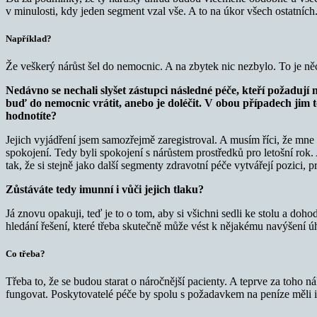
v minulosti, kdy jeden segment vzal vše. A to na úkor všech ostatních
Například?
Že veškerý nárůst šel do nemocnic. A na zbytek nic nezbylo. To je něco
Nedávno se nechali slyšet zástupci následné péče, kteří požadují n
buď do nemocnic vrátit, anebo je doléčit. V obou případech jim to 
hodnotíte?
Jejich vyjádření jsem samozřejmě zaregistroval. A musím říci, že mne t
spokojení. Tedy byli spokojení s nárůstem prostředků pro letošní rok.
tak, že si stejně jako další segmenty zdravotní péče vytvářejí pozici, 
Zůstáváte tedy imunní i vůči jejich tlaku?
Já znovu opakuji, teď je to o tom, aby si všichni sedli ke stolu a doho
hledání řešení, které třeba skutečně může vést k nějakému navýšení úh
Co třeba?
Třeba to, že se budou starat o náročnější pacienty. A teprve za toho 
fungovat. Poskytovatelé péče by spolu s požadavkem na peníze měli i ří