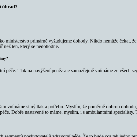
ní úhrad?
 jako ministerstvo primárně vyžadujeme dohody. Nikdo nemůže čekat, 
ůř než ten, který se nedohodne.
ájmy?
otní péče. Tlak na navýšení peněz ale samozřejmě vnímáme ze všech s
 Tam vnímáme silný tlak a potřebu. Myslím, že poměrně dobrou dohodu,
če. Dobře nastavené to máme, myslím, i s ambulantními specialisty. Tl
segmentů poskytovatelů zdravotní péče. Že to bude cca tak jedno proce