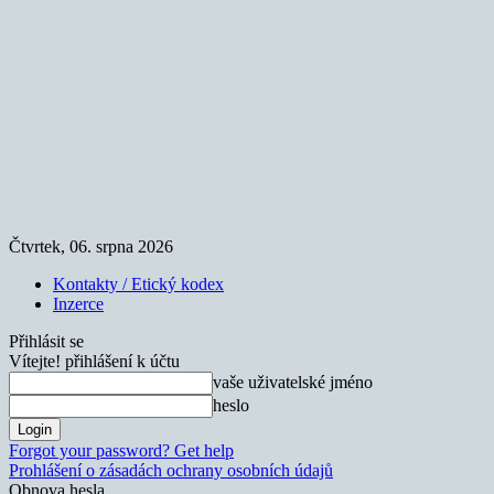
Čtvrtek, 06. srpna 2026
Kontakty / Etický kodex
Inzerce
Přihlásit se
Vítejte! přihlášení k účtu
vaše uživatelské jméno
heslo
Forgot your password? Get help
Prohlášení o zásadách ochrany osobních údajů
Obnova hesla