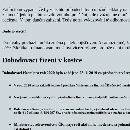
Zatím to nevypadá, že by v těchto případech bylo možné náklady na to
znamená jednu platbu ze zdravotního pojištění, kde uvažujeme o urči
pacienta. V tom daném zařízení. Tedy ne za vykazování té odbornost
Bude to stačit?
Do úvahy přichází i určitá změna plateb pojišťoven. A samozřejmě, že
péče. Zkrátka to financování musí být vícezdrojové, protože není možn
Dohodovací řízení v kostce
Dohodovací řízení pro rok 2020 bylo zahájeno 23. 1. 2019 za předsednictví 
V roce 2020 se na základě lednové predikce Ministerstva financí ČR očekává mezir
Navýšení by mohlo být využito především k financování předpokládaného nárůstu 
Dohodovací řízení je institut pro stanovení hodnot bodu, výši úhrad zdravotních sl
podle § 17 zákona č. 48/1997 Sb., o veřejném zdravotním pojištění a o změně a dop
Ministerstvo zdravotnictví ČR hraje roli aktivního moderátora jednání
14 dohod.]