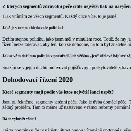
Z kterých segmentů zdravotní péče cítíte největší tlak na navýše
Tlak vnímám ze všech segmentů. Každý chce více, to je jasné.
Jaká je v tomto ohledu vaše politika?
Držím stejnou politiku, jako jsem měl v minulém roce. Totiž, že my
řízení nelze tolerovat, aby ten, kdo se dohodne, na tom byl znatelně h
Jak se vám daří tato politika v prostředí, kde většina „jen“ účelově hájí své z
Snažím se v jejím duchu motivovat pojišťovny i poskytovatele zdrav
Dohodovací řízení 2020
Které segmenty mají podle vás letos největší šanci uspět?
Jsou to, řekněme, segmenty terénní péče. Jako je třeba domácí péče.
žádný problém. Tam to máme už nastaveno v rámci reformy primární pé
Dá se vyhovět všem?
Dá za podmínky, že ty nárůsty úhrad budou víceméně obdobné u všech 