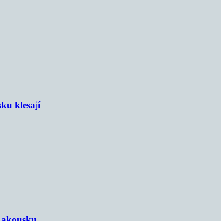
sku klesají
 Rakousku