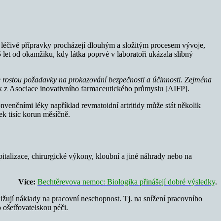
ny léčivé přípravky procházejí dlouhým a složitým procesem vývoje,
5 let od okamžiku, kdy látka poprvé v laboratoři ukázala slibný
e rostou požadavky na prokazování bezpečnosti a účinnosti. Zejména
k z Asociace inovativního farmaceutického průmyslu [AIFP].
nvenčními léky například revmatoidní artritidy může stát několik
ek tisíc korun měsíčně.
spitalizace, chirurgické výkony, kloubní a jiné náhrady nebo na
Více:
Bechtěrevova nemoc: Biologika přinášejí dobré výsledky
.
snižují náklady na pracovní neschopnost. Tj. na snížení pracovního
 ošetřovatelskou péči.