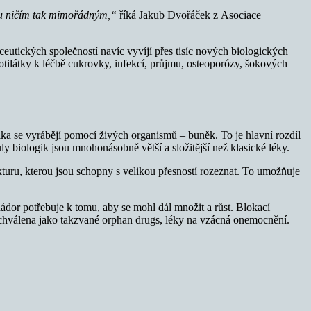
sou ničím tak mimořádným,“
říká Jakub Dvořáček z Asociace
ceutických společností navíc vyvíjí přes tisíc nových biologických
otilátky k léčbě cukrovky, infekcí, průjmu, osteoporózy, šokových
gika se vyrábějí pomocí živých organismů – buněk. To je hlavní rozdíl
ly biologik jsou mnohonásobně větší a složitější než klasické léky.
ukturu, kterou jsou schopny s velikou přesností rozeznat. To umožňuje
nádor potřebuje k tomu, aby se mohl dál množit a růst. Blokací
je schválena jako takzvané orphan drugs, léky na vzácná onemocnění.