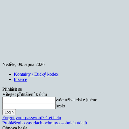
Neděle, 09. srpna 2026
Kontakty / Etický kodex
Inzerce
Přihlásit se
Vítejte! přihlášení k účtu
vaše uživatelské jméno
heslo
Forgot your password? Get help
Prohlášení o zásadách ochrany osobních údajů
Obnova hesla