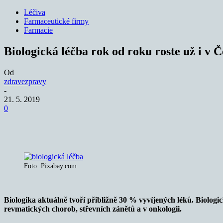
Léčiva
Farmaceutické firmy
Farmacie
Biologická léčba rok od roku roste už i v 
Od
zdravezpravy
-
21. 5. 2019
0
Sdílet
Foto: Pixabay.com
Biologika aktuálně tvoří přibližně 30 % vyvíjených léků. Biologi
revmatických chorob, střevních zánětů a v onkologii.