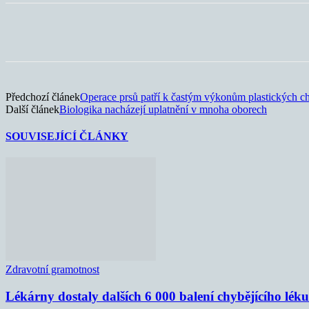
Sdílet
Předchozí článek
Operace prsů patří k častým výkonům plastických c
Další článek
Biologika nacházejí uplatnění v mnoha oborech
SOUVISEJÍCÍ ČLÁNKY
Zdravotní gramotnost
Lékárny dostaly dalších 6 000 balení chybějícího lék