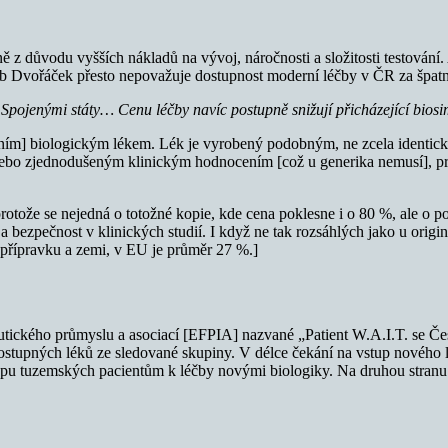
z důvodu vyšších nákladů na vývoj, náročnosti a složitosti testování. A
kub Dvořáček přesto nepovažuje dostupnost moderní léčby v ČR za špat
Spojenými státy… Cenu léčby navíc postupně snižují přicházející biosi
lním] biologickým lékem. Lék je vyrobený podobným, ne zcela identick
 nebo zjednodušeným klinickým hodnocením [což u generika nemusí], pr
rotože se nejedná o totožné kopie, kde cena poklesne i o 80 %, ale o p
bezpečnost v klinických studií. I když ne tak rozsáhlých jako u origin
 přípravku a zemi, v EU je průměr 27 %.]
ckého průmyslu a asociací [EFPIA] nazvané „Patient W.A.I.T. se Česká
stupných léků ze sledované skupiny. V délce čekání na vstup nového l
upu tuzemských pacientům k léčby novými biologiky. Na druhou stranu je