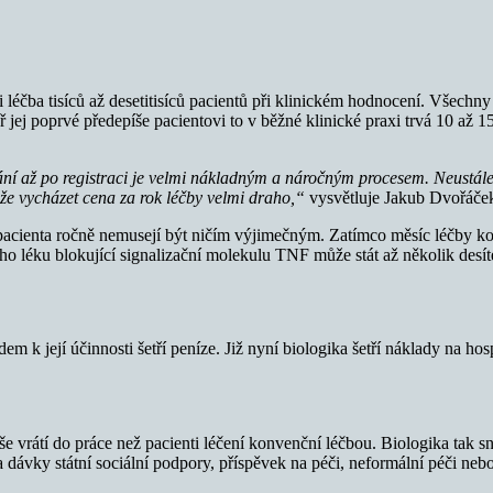
i léčba tisíců až desetitisíců pacientů při klinickém hodnocení. Všech
 jej poprvé předepíše pacientovi to v běžné klinické praxi trvá 10 až 1
ání až po registraci je velmi nákladným a náročným procesem. Neustál
může vycházet cena za rok léčby velmi draho,“
vysvětluje Jakub Dvořáče
ho pacienta ročně nemusejí být ničím výjimečným. Zatímco měsíc léčby ko
ého léku blokující signalizační molekulu TNF může stát až několik desít
em k její účinnosti šetří peníze. Již nyní biologika šetří náklady na ho
píše vrátí do práce než pacienti léčení konvenční léčbou. Biologika tak 
a dávky státní sociální podpory, příspěvek na péči, neformální péči nebo