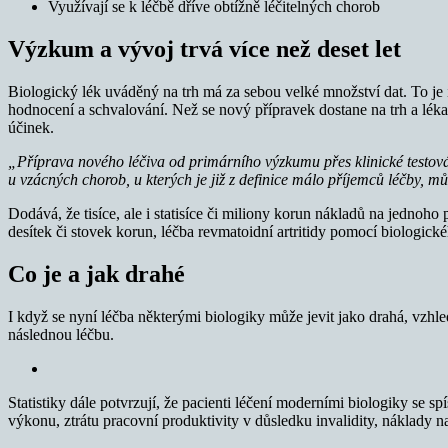
Využívají se k léčbě dříve obtížně léčitelných chorob
Výzkum a vývoj trvá více než deset let
Biologický lék uváděný na trh má za sebou velké množství dat. To je 
hodnocení a schvalování. Než se nový přípravek dostane na trh a lékař
účinek.
„Příprava nového léčiva od primárního výzkumu přes klinické testov
u vzácných chorob, u kterých je již z definice málo příjemců léčby, 
Dodává, že tisíce, ale i statisíce či miliony korun nákladů na jedno
desítek či stovek korun, léčba revmatoidní artritidy pomocí biologick
Co je a jak drahé
I když se nyní léčba některými biologiky může jevit jako drahá, vzhled
následnou léčbu.
Statistiky dále potvrzují, že pacienti léčení moderními biologiky se s
výkonu, ztrátu pracovní produktivity v důsledku invalidity, náklady n