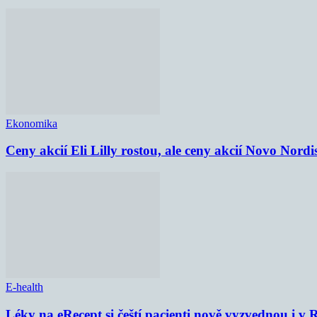
Ekonomika
Ceny akcií Eli Lilly rostou, ale ceny akcií Novo Nordi
E-health
Léky na eRecept si čeští pacienti nově vyzvednou i v