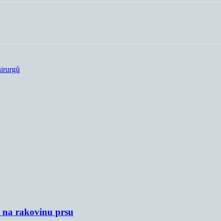
hirurgů
u na rakovinu prsu