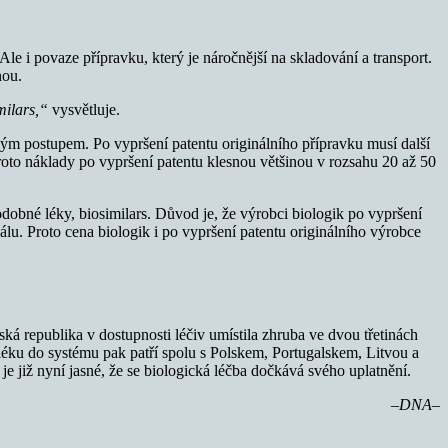
le i povaze přípravku, který je náročnější na skladování a transport.
nou.
milars,“
vysvětluje.
ým postupem. Po vypršení patentu originálního přípravku musí další
oto náklady po vypršení patentu klesnou většinou v rozsahu 20 až 50
odobné léky, biosimilars. Důvod je, že výrobci biologik po vypršení
álu. Proto cena biologik i po vypršení patentu originálního výrobce
 republika v dostupnosti léčiv umístila zhruba ve dvou třetinách
éku do systému pak patří spolu s Polskem, Portugalskem, Litvou a
 již nyní jasné, že se biologická léčba dočkává svého uplatnění.
–DNA–