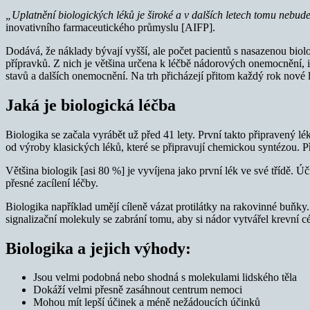
„Uplatnění biologických léků je široké a v dalších letech tomu nebu
inovativního farmaceutického průmyslu [AIFP].
Dodává, že náklady bývají vyšší, ale počet pacientů s nasazenou biolo
přípravků. Z nich je většina určena k léčbě nádorových onemocnění, i
stavů a dalších onemocnění. Na trh přicházejí přitom každý rok nové 
Jaká je biologická léčba
Biologika se začala vyrábět už před 41 lety. První takto připravený l
od výroby klasických léků, které se připravují chemickou syntézou. Pří
Většina biologik [asi 80 %] je vyvíjena jako první lék ve své třídě. Ú
přesné zacílení léčby.
Biologika například umějí cíleně vázat protilátky na rakovinné buňky.
signalizační molekuly se zabrání tomu, aby si nádor vytvářel krevní cé
Biologika a jejich výhody:
Jsou velmi podobná nebo shodná s molekulami lidského těla
Dokáží velmi přesně zasáhnout centrum nemoci
Mohou mít lepší účinek a méně nežádoucích účinků