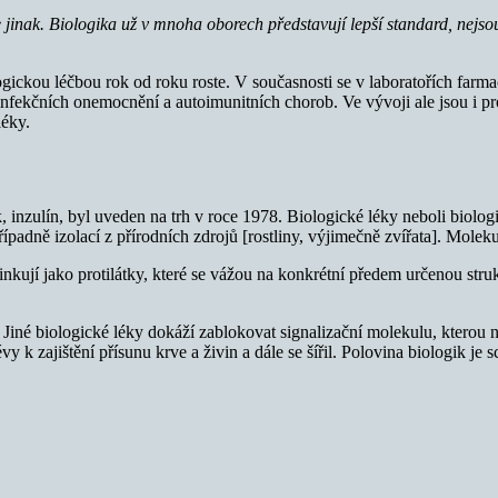
de jinak. Biologika už v mnoha oborech představují lepší standard, nej
gickou léčbou rok od roku roste. V současnosti se v laboratořích farma
nfekčních onemocnění a autoimunitních chorob. Ve vývoji ale jsou i pr
léky.
ék, inzulín, byl uveden na trh v roce 1978. Biologické léky neboli biolo
padně izolací z přírodních zdrojů [rostliny, výjimečně zvířata]. Moleku
činkují jako protilátky, které se vážou na konkrétní předem určenou str
 Jiné biologické léky dokáží zablokovat signalizační molekulu, kterou 
vy k zajištění přísunu krve a živin a dále se šířil. Polovina biologik 