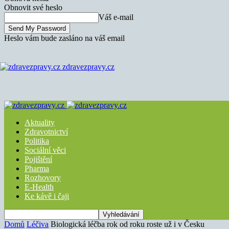
Obnovit své heslo
Váš e-mail
Heslo vám bude zasláno na váš email
zdravezpravy.cz
Aktuality
Zdravotnictví
Politika
Sociální věci
Pojištění
Pharma
Rozhovory
E-Health
Ke kávě i čaji
Domů
Léčiva
Biologická léčba rok od roku roste už i v Česku