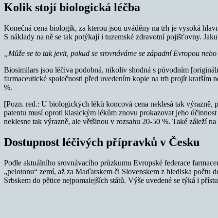
Kolik stojí biologická léčba
Konečná cena biologik, za kterou jsou uváděny na trh je vysoká hlavně 
S náklady na ně se tak potýkají i tuzemské zdravotní pojišťovny. Ja
„Může se to tak jevit, pokud se srovnáváme se západní Evropou nebo 
Biosimilars jsou léčiva podobná, nikoliv shodná s původním [originá
farmaceutické společnosti před uvedením kopie na trh projít kratším
%.
[Pozn. red.: U biologických léků koncová cena neklesá tak výrazně, p
patentu musí oproti klasickým lékům znovu prokazovat jeho účinnost a 
neklesne tak výrazně, ale většinou v rozsahu 20-50 %. Také záleží na
Dostupnost léčivých přípravků v Česku
Podle aktuálního srovnávacího průzkumu Evropské federace farmaceuti
„pelotonu“ zemí, až za Maďarskem či Slovenskem z hlediska počtu do
Srbskem do pětice nejpomalejších států. Výše uvedené se týká i příst