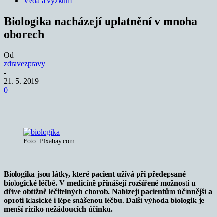
Věda a výzkum
Biologika nacházejí uplatnění v mnoha
oborech
Od
zdravezpravy
-
21. 5. 2019
0
Foto: Pixabay.com
Biologika jsou látky, které pacient užívá při předepsané
biologické léčbě. V medicíně přinášejí rozšířené možnosti u
dříve obtížně léčitelných chorob. Nabízejí pacientům účinnější a
oproti klasické i lépe snášenou léčbu. Další výhoda biologik je
menší riziko nežádoucích účinků.