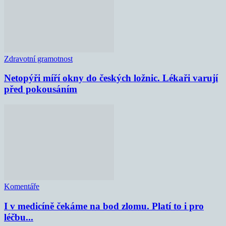
Zdravotní gramotnost
Netopýři míří okny do českých ložnic. Lékaři varují
před pokousáním
Komentáře
I v medicíně čekáme na bod zlomu. Platí to i pro
léčbu...