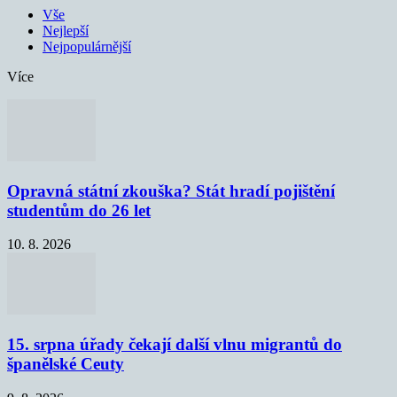
Vše
Nejlepší
Nejpopulárnější
Více
Opravná státní zkouška? Stát hradí pojištění
studentům do 26 let
10. 8. 2026
15. srpna úřady čekají další vlnu migrantů do
španělské Ceuty