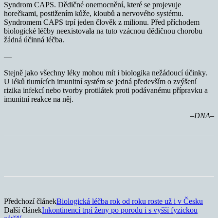
Syndrom CAPS. Dědičné onemocnění, které se projevuje
horečkami, postižením kůže, kloubů a nervového systému.
Syndromem CAPS trpí jeden člověk z milionu. Před příchodem
biologické léčby neexistovala na tuto vzácnou dědičnou chorobu
žádná účinná léčba.
—
Stejně jako všechny léky mohou mít i biologika nežádoucí účinky.
U léků tlumících imunitní systém se jedná především o zvýšení
rizika infekcí nebo tvorby protilátek proti podávanému přípravku a
imunitní reakce na něj.
–DNA–
Předchozí článek
Biologická léčba rok od roku roste už i v Česku
Další článek
Inkontinencí trpí ženy po porodu i s vyšší fyzickou