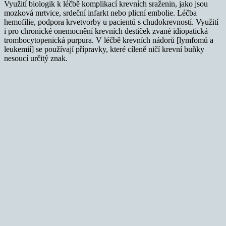
Využití biologik k léčbě komplikací krevních sraženin, jako jsou
mozková mrtvice, srdeční infarkt nebo plicní embolie. Léčba
hemofilie, podpora krvetvorby u pacientů s chudokrevností. Využití
i pro chronické onemocnění krevních destiček zvané idiopatická
trombocytopenická purpura. V léčbě krevních nádorů [lymfomů a
leukemií] se používají přípravky, které cíleně ničí krevní buňky
nesoucí určitý znak.