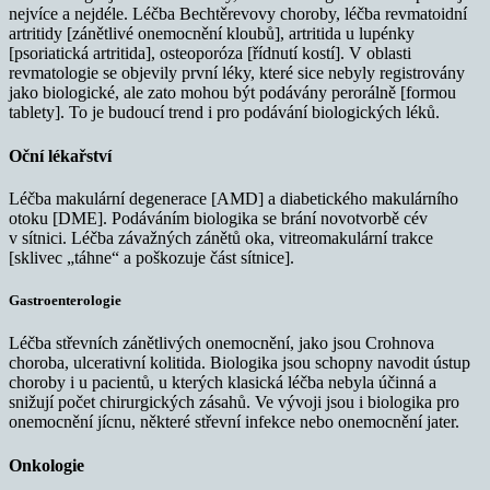
nejvíce a nejdéle. Léčba Bechtěrevovy choroby, léčba revmatoidní
artritidy [zánětlivé onemocnění kloubů], artritida u lupénky
[psoriatická artritida], osteoporóza [řídnutí kostí]. V oblasti
revmatologie se objevily první léky, které sice nebyly registrovány
jako biologické, ale zato mohou být podávány perorálně [formou
tablety]. To je budoucí trend i pro podávání biologických léků.
Oční lékařství
Léčba makulární degenerace [AMD] a diabetického makulárního
otoku [DME]. Podáváním biologika se brání novotvorbě cév
v sítnici. Léčba závažných zánětů oka, vitreomakulární trakce
[sklivec „táhne“ a poškozuje část sítnice].
Gastroenterologie
Léčba střevních zánětlivých onemocnění, jako jsou Crohnova
choroba, ulcerativní kolitida. Biologika jsou schopny navodit ústup
choroby i u pacientů, u kterých klasická léčba nebyla účinná a
snižují počet chirurgických zásahů. Ve vývoji jsou i biologika pro
onemocnění jícnu, některé střevní infekce nebo onemocnění jater.
Onkologie