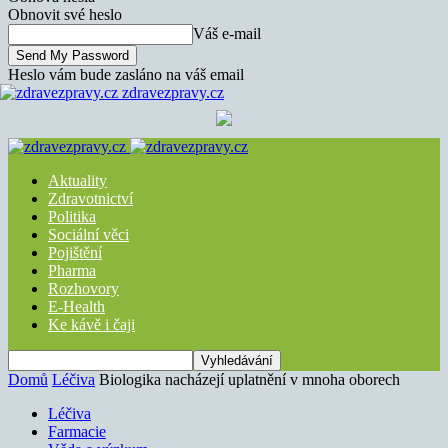
Obnovit své heslo
Váš e-mail
Heslo vám bude zasláno na váš email
zdravezpravy.cz
Aktuality
Zdravotnictví
Politika
Sociální věci
Pojištění
Pharma
Rozhovory
E-Health
Ke kávě i čaji
Domů
Léčiva
Biologika nacházejí uplatnění v mnoha oborech
Léčiva
Farmacie