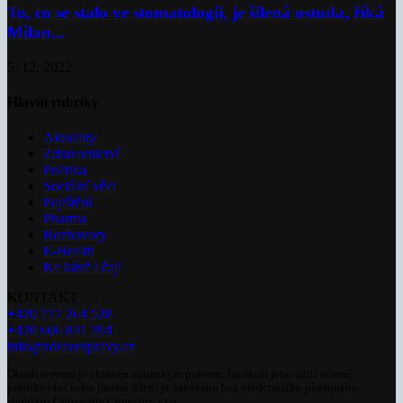
To, co se stalo ve stomatologii, je šílená ostuda, říká
Milan...
5. 12. 2022
Hlavní rubriky
Aktuality
Zdravotnictví
Politika
Sociální věci
Pojištění
Pharma
Rozhovory
E-Health
Ke kávě i čaji
KONTAKT
+420 777 264 528
+420 606 831 394
info@zdravezpravy.cz
Obsah serveru je chráněn autorským právem. Jakékoli jeho užití včetně
publikování nebo jiného šíření je zakázáno bez předchozího písemného
souhlasu Copywrite Company s.r.o.