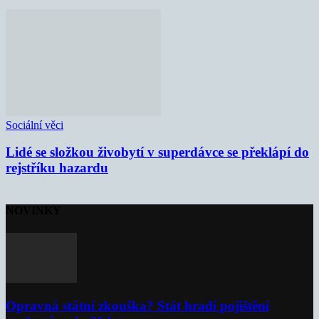
Sociální věci
Lidé se složkou živobytí v superdávce se překlápí do
rejstříku hazardu
NOVINKY
Opravná státní zkouška? Stát hradí pojištění