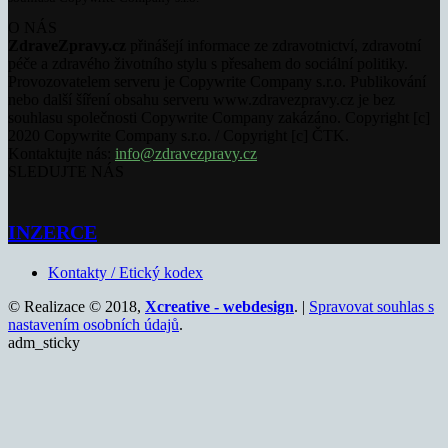
O NÁS
ZdraveZpravy.cz
přinášejí informace ze zdravotnictví, zdravotní
péče a zdravého životního stylu s přesahem do sociální politiky.
Provozovatelem serveru je Copywrite Company s.r.o. Publikování
nebo další šíření obsahu serveru www.zdravezpravy.cz je bez
souhlasu společnosti Copywrite Company zakázáno. Copyright [c]
2020 Copywrite Company s.r.o. / Copyright [c] ČTK.
Kontaktujte nás:
info@zdravezpravy.cz
SLEDUJTE NÁS
INZERCE
Kontakty / Etický kodex
© Realizace © 2018,
Xcreative - webdesign
. |
Spravovat souhlas s
nastavením osobních údajů
.
adm_sticky