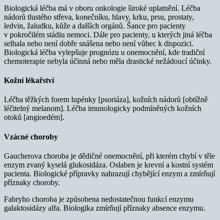
Biologická léčba má v oboru onkologie široké uplatnění. Léčba
nádorů tlustého střeva, konečníku, hlavy, krku, prsu, prostaty,
ledvin, žaludku, kůže a dalších orgánů. Šance pro pacienty
v pokročilém stádiu nemoci. Dále pro pacienty, u kterých jiná léčba
selhala nebo není dobře snášena nebo není vůbec k dispozici.
Biologická léčba vylepšuje prognózu u onemocnění, kde tradiční
chemoterapie nebyla účinná nebo měla drastické nežádoucí účinky.
Kožní lékařství
Léčba těžkých forem lupénky [psoriáza], kožních nádorů [obtížně
léčitelný melanom]. Léčba imunologicky podmíněných kožních
otoků [angioedém].
Vzácné choroby
Gaucherova choroba je dědičné onemocnění, při kterém chybí v těle
enzym zvaný kyselá glukosidáza. Oslaben je krevní a kostní systém
pacienta. Biologické přípravky nahrazují chybějící enzym a zmírňují
příznaky choroby.
Fabryho choroba je způsobena nedostatečnou funkcí enzymu
galaktosidázy alfa. Biologika zmírňují příznaky absence enzymu.