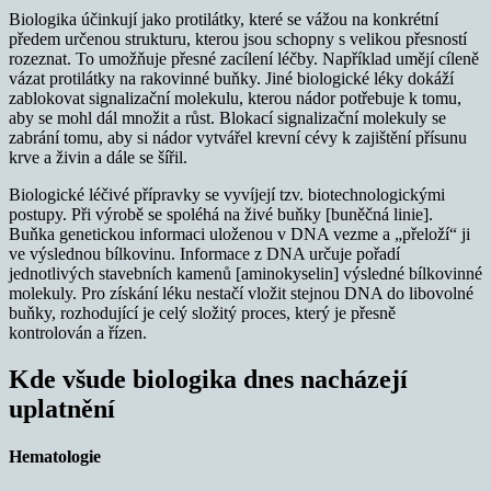
Biologika účinkují jako protilátky, které se vážou na konkrétní
předem určenou strukturu, kterou jsou schopny s velikou přesností
rozeznat. To umožňuje přesné zacílení léčby. Například umějí cíleně
vázat protilátky na rakovinné buňky. Jiné biologické léky dokáží
zablokovat signalizační molekulu, kterou nádor potřebuje k tomu,
aby se mohl dál množit a růst. Blokací signalizační molekuly se
zabrání tomu, aby si nádor vytvářel krevní cévy k zajištění přísunu
krve a živin a dále se šířil.
Biologické léčivé přípravky se vyvíjejí tzv. biotechnologickými
postupy. Při výrobě se spoléhá na živé buňky [buněčná linie].
Buňka genetickou informaci uloženou v DNA vezme a „přeloží“ ji
ve výslednou bílkovinu. Informace z DNA určuje pořadí
jednotlivých stavebních kamenů [aminokyselin] výsledné bílkovinné
molekuly. Pro získání léku nestačí vložit stejnou DNA do libovolné
buňky, rozhodující je celý složitý proces, který je přesně
kontrolován a řízen.
Kde všude biologika dnes nacházejí
uplatnění
Hematologie