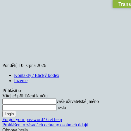
Trans
Pondělí, 10. srpna 2026
Kontakty / Etický kodex
Inzerce
Přihlásit se
Vítejte! přihlášení k účtu
vaše uživatelské jméno
heslo
Forgot your password? Get help
Prohlášení o zásadách ochrany osobních údajů
Obnova hesla