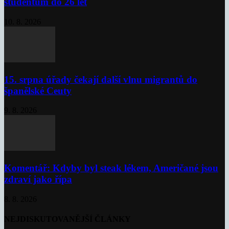
studentům do 26 let
10. 8. 2026
15. srpna úřady čekají další vlnu migrantů do
španělské Ceuty
9. 8. 2026
Komentář: Kdyby byl steak lékem, Američané jsou
zdraví jako řípa
8. 8. 2026
NEJDISKUTOVANĚJŠÍ ČLÁNKY