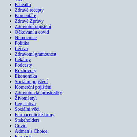
E-health
Zdravé recepty
Komentáře
Zdravé Zprávy
Zdravotní pojištění
Očkování a covid
Nemocnice
Politika
Léčiva
Zdravotní gramotnost
Lékárny
Podcasty
Rozhovory
Ekonomika
Sociální pojištění
Komerční pojištění
Zdravotnické prostředky
Životní styl
Legislativa
Sociální věci
Farmaceutické firmy
Stakeholders
Covid
Adman´s Choice
Farmacie