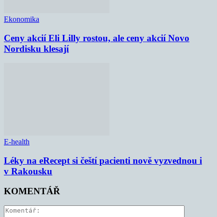
Ekonomika
Ceny akcií Eli Lilly rostou, ale ceny akcií Novo
Nordisku klesají
E-health
Léky na eRecept si čeští pacienti nově vyzvednou i
v Rakousku
KOMENTÁŘ