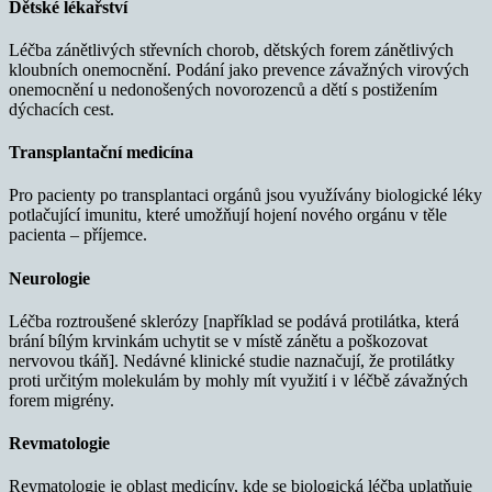
Dětské lékařství
Léčba zánětlivých střevních chorob, dětských forem zánětlivých
kloubních onemocnění. Podání jako prevence závažných virových
onemocnění u nedonošených novorozenců a dětí s postižením
dýchacích cest.
Transplantační medicína
Pro pacienty po transplantaci orgánů jsou využívány biologické léky
potlačující imunitu, které umožňují hojení nového orgánu v těle
pacienta – příjemce.
Neurologie
Léčba roztroušené sklerózy [například se podává protilátka, která
brání bílým krvinkám uchytit se v místě zánětu a poškozovat
nervovou tkáň]. Nedávné klinické studie naznačují, že protilátky
proti určitým molekulám by mohly mít využití i v léčbě závažných
forem migrény.
Revmatologie
Revmatologie je oblast medicíny, kde se biologická léčba uplatňuje