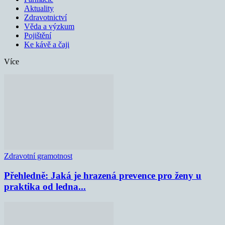
Aktuality
Zdravotnictví
Věda a výzkum
Pojištění
Ke kávě a čaji
Více
Zdravotní gramotnost
Přehledně: Jaká je hrazená prevence pro ženy u
praktika od ledna...