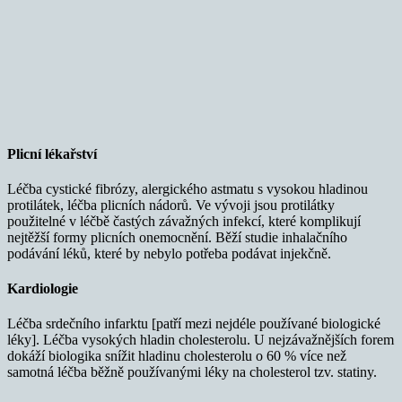
Plicní lékařství
Léčba cystické fibrózy, alergického astmatu s vysokou hladinou
protilátek, léčba plicních nádorů. Ve vývoji jsou protilátky
použitelné v léčbě častých závažných infekcí, které komplikují
nejtěžší formy plicních onemocnění. Běží studie inhalačního
podávání léků, které by nebylo potřeba podávat injekčně.
Kardiologie
Léčba srdečního infarktu [patří mezi nejdéle používané biologické
léky]. Léčba vysokých hladin cholesterolu. U nejzávažnějších forem
dokáží biologika snížit hladinu cholesterolu o 60 % více než
samotná léčba běžně používanými léky na cholesterol tzv. statiny.