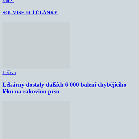
zátěží
SOUVISEJÍCÍ ČLÁNKY
Léčiva
Lékárny dostaly dalších 6 000 balení chybějícího
léku na rakovinu prsu