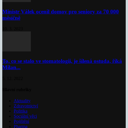
Ministr Válek ocenil domov pro seniory za 70 000
měsíčně
10. 3. 2023
To, co se stalo ve stomatologii, je šílená ostuda, říká
Milan...
5. 12. 2022
Hlavní rubriky
Aktuality
Zdravotnictví
Politika
Sociální věci
Pojištění
Pharma