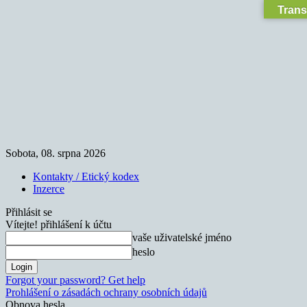
Trans
Sobota, 08. srpna 2026
Kontakty / Etický kodex
Inzerce
Přihlásit se
Vítejte! přihlášení k účtu
vaše uživatelské jméno
heslo
Forgot your password? Get help
Prohlášení o zásadách ochrany osobních údajů
Obnova hesla