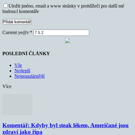
Uložit jméno, email a www stránky v prohlížeči pro další mé
budoucí komentáře
Current ye@r
*
POSLEDNÍ ČLÁNKY
Vše
Nejlepší
Nejpopulárnější
Více
Komentář: Kdyby byl steak lékem, Američané jsou
zdraví jako řípa