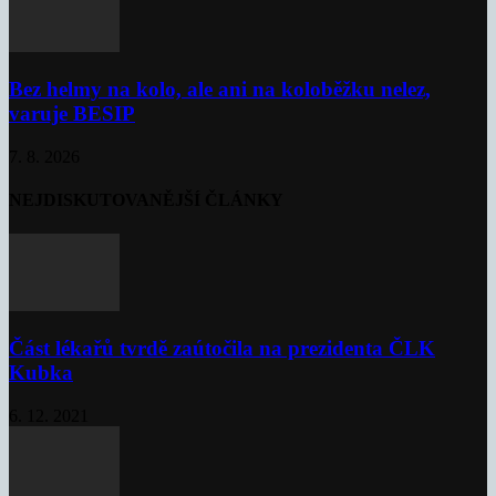
Bez helmy na kolo, ale ani na koloběžku nelez,
varuje BESIP
7. 8. 2026
NEJDISKUTOVANĚJŠÍ ČLÁNKY
Část lékařů tvrdě zaútočila na prezidenta ČLK
Kubka
6. 12. 2021