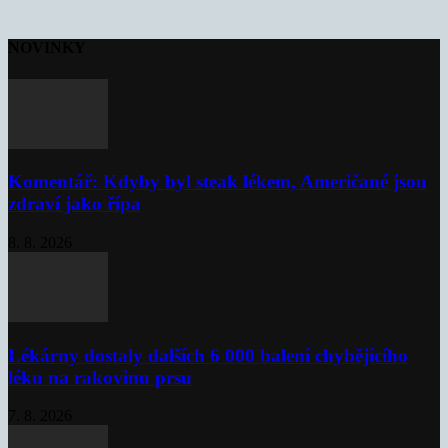
NOVINKY
Komentář: Kdyby byl steak lékem, Američané jsou
zdraví jako řípa
8. 8. 2026
Lékárny dostaly dalších 6 000 balení chybějícího
léku na rakovinu prsu
7. 8. 2026