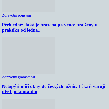
Zdravotní pojištění
Přehledně: Jaká je hrazená prevence pro ženy u
praktika od ledna...
Zdravotní gramotnost
Netopýři míří okny do českých ložnic. Lékaři varují
před pokousáním