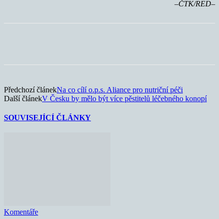
–ČTK/RED–
Předchozí článek
Na co cílí o.p.s. Aliance pro nutriční péči
Další článek
V Česku by mělo být více pěstitelů léčebného konopí
SOUVISEJÍCÍ ČLÁNKY
Komentáře