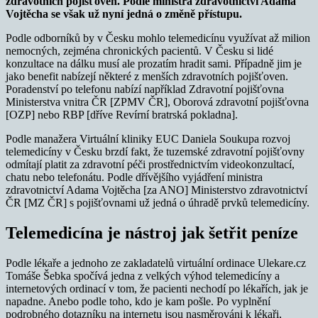
zdravotních pojišťoven. Podle ministra zdravotnictví Adama
Vojtěcha se však už nyní jedná o změně přístupu.
Podle odborníků by v Česku mohlo telemedicínu využívat až milion
nemocných, zejména chronických pacientů. V Česku si lidé
konzultace na dálku musí ale prozatím hradit sami. Případně jim je
jako benefit nabízejí některé z menších zdravotních pojišťoven.
Poradenství po telefonu nabízí například Zdravotní pojišťovna
Ministerstva vnitra ČR [ZPMV ČR], Oborová zdravotní pojišťovna
[OZP] nebo RBP [dříve Revírní bratrská pokladna].
Podle manažera Virtuální kliniky EUC Daniela Soukupa rozvoj
telemedicíny v Česku brzdí fakt, že tuzemské zdravotní pojišťovny
odmítají platit za zdravotní péči prostřednictvím videokonzultací,
chatu nebo telefonátu. Podle dřívějšího vyjádření ministra
zdravotnictví Adama Vojtěcha [za ANO] Ministerstvo zdravotnictví
ČR [MZ ČR] s pojišťovnami už jedná o úhradě prvků telemedicíny.
Telemedicína je nástroj jak šetřit peníze
Podle lékaře a jednoho ze zakladatelů virtuální ordinace Ulekare.cz
Tomáše Šebka spočívá jedna z velkých výhod telemedicíny a
internetových ordinací v tom, že pacienti nechodí po lékařích, jak je
napadne. Anebo podle toho, kdo je kam pošle. Po vyplnění
podrobného dotazníku na internetu jsou nasměrováni k lékaři,