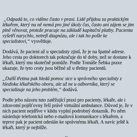
„Odpadá to, co vidíme často v praxi. Lidé přijdou za praktickým
lékařem, který na ně nemá pro jiné úkoly čas, často ani zájem se jim
plně věnovat, protože pracuje na základě kapitační platby. Pacienta
vyšetří narychlo, netrefí diagnózu, ale i tak ho pošle ke
specialistovi,“
vysvětluje.
Dodává, že pacient až u specialisty zjistí, že je na špatné adrese.
Jeho cesta po doktorech tak pokračuje do té doby, než se dostane k
lékaři, který mu skutečně pomůže. Podle Tomáše Šebka praxe
ukazuje, že tyto cesty jsou běžné až u třetiny pacientů.
„Další třetina pak hledá pomoc sice u správného specialisty z
hlediska lékařského oboru, ale už ne u odborníka, který se
specializuje na jeho problém,“
dodává.
Podle jeho názoru tuto zatěžující praxi pro pacienty, lékaře, ale i
zdravotní pojišťovny řeší právě virtuální ambulance. Důvod je, že v
nich pacient nejdříve v klidu vyplní podrobný dotazník. Po něm
následuje telefonická nebo e-mailová komunikace s lékařem, a
teprve pak je pacient odeslán ke správnému lékaři. A navíc ještě k
lékaři, který je nejblíže.