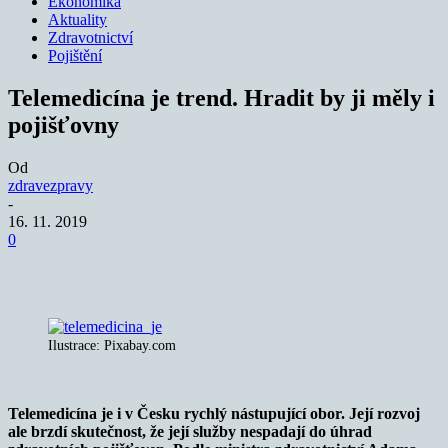
Ekonomika
Aktuality
Zdravotnictví
Pojištění
Telemedicína je trend. Hradit by ji měly i
pojišťovny
Od
zdravezpravy
-
16. 11. 2019
0
Ilustrace: Pixabay.com
Telemedicína je i v Česku rychlý nástupující obor. Její rozvoj
ale brzdí skutečnost, že její služby nespadají do úhrad