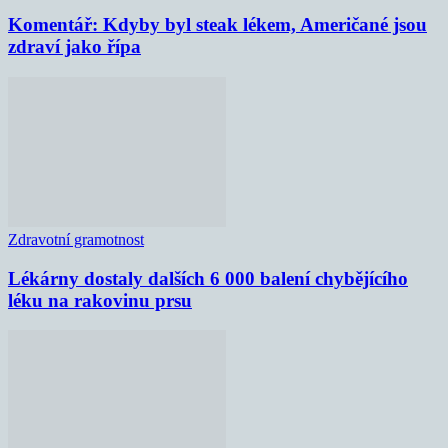
Komentář: Kdyby byl steak lékem, Američané jsou
zdraví jako řípa
Zdravotní gramotnost
Lékárny dostaly dalších 6 000 balení chybějícího
léku na rakovinu prsu