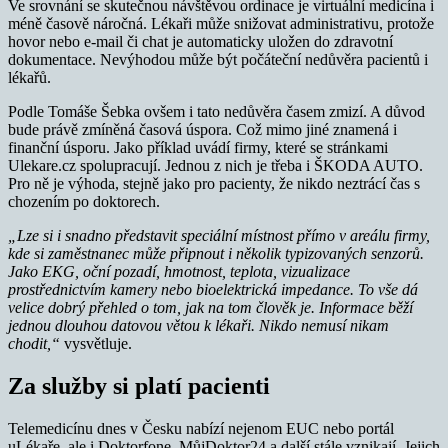
Ve srovnání se skutečnou návštěvou ordinace je virtuální medicína i
méně časově náročná. Lékaři může snižovat administrativu, protože
hovor nebo e-mail či chat je automaticky uložen do zdravotní
dokumentace. Nevýhodou může být počáteční nedůvěra pacientů i
lékařů.
Podle Tomáše Šebka ovšem i tato nedůvěra časem zmizí. A důvod
bude právě zmíněná časová úspora. Což mimo jiné znamená i
finanční úsporu. Jako příklad uvádí firmy, které se stránkami
Ulekare.cz spolupracují. Jednou z nich je třeba i ŠKODA AUTO.
Pro ně je výhoda, stejně jako pro pacienty, že nikdo neztrácí čas s
chozením po doktorech.
„Lze si i snadno představit speciální místnost přímo v areálu firmy,
kde si zaměstnanec může připnout i několik typizovaných senzorů.
Jako
EKG, oční pozadí, hmotnost, teplota, vizualizace
prostřednictvím kamery nebo bioelektrická impedance. To vše dá
velice dobrý přehled o tom, jak na tom člověk je. Informace běží
jednou dlouhou datovou větou k lékaři. Nikdo nemusí nikam
chodit,“
vysvětluje.
Za služby si platí pacienti
Telemedicínu dnes v Česku nabízí nejenom EUC nebo portál
uLékaře, ale i Doktorfone, MůjDoktor24 a další stále vznikají. Jejich