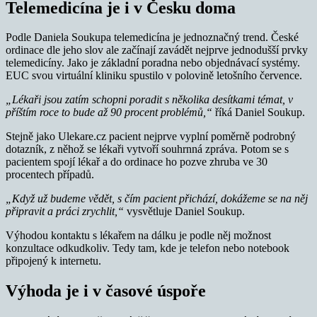
Telemedicína je i v Česku doma
Podle Daniela Soukupa telemedicína je jednoznačný trend. České
ordinace dle jeho slov ale začínají zavádět nejprve jednodušší prvky
telemedicíny. Jako je základní poradna nebo objednávací systémy.
EUC svou virtuální kliniku spustilo v polovině letošního července.
„Lékaři jsou zatím schopni poradit s několika desítkami témat, v
příštím roce to bude až 90 procent problémů,“
říká Daniel Soukup.
Stejně jako Ulekare.cz pacient nejprve vyplní poměrně podrobný
dotazník, z něhož se lékaři vytvoří souhrnná zpráva. Potom se s
pacientem spojí lékař a do ordinace ho pozve zhruba ve 30
procentech případů.
„Když už budeme vědět, s čím pacient přichází, dokážeme se na něj
připravit a práci zrychlit,“
vysvětluje Daniel Soukup.
Výhodou kontaktu s lékařem na dálku je podle něj možnost
konzultace odkudkoliv. Tedy tam, kde je telefon nebo notebook
připojený k internetu.
Výhoda je i v časové úspoře