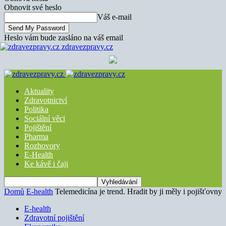
Obnovit své heslo
Váš e-mail
Heslo vám bude zasláno na váš email
zdravezpravy.cz
Aktuality
Zdravotnictví
Politika
Sociální věci
Pojištění
Pharma
Rozhovory
E-Health
Ke kávě i čaji
Domů
E-health
Telemedicína je trend. Hradit by ji měly i pojišťovny
E-health
Zdravotní pojištění