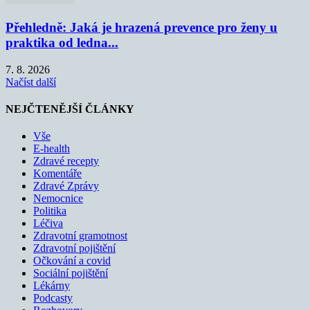
Přehledně: Jaká je hrazená prevence pro ženy u
praktika od ledna...
7. 8. 2026
Načíst další
NEJČTENĚJŠÍ ČLÁNKY
Vše
E-health
Zdravé recepty
Komentáře
Zdravé Zprávy
Nemocnice
Politika
Léčiva
Zdravotní gramotnost
Zdravotní pojištění
Očkování a covid
Sociální pojištění
Lékárny
Podcasty