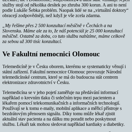
služby stojí od několika desítek po zhruba 300 korun. A ani to není
podle Lukáše Šebka problém. Naopak lidé se na „virtuální doktory“
obracejí zodpovědněji, než když je vše zcela zdarma.
„My řešíme přes 2 500 konzultací měsíčně v Čechách a na
Slovensku. Máme ale za to, že náš potenciál je 25 000 konzultací
měsíčně. Ostatně za dobu, co tuto službu nabízíme, máme celkově
za sebou už 300 tisíc konzultací.
Ve Fakultní nemocnici Olomouc
Telemedicíně je v Česku oborem, kterému se systematicky věnují i
státní zařízení. Fakultní nemocnice Olomouc provozuje Národní
telemedicínské centrum, které se má do budoucna stát centrem
elektronizace zdravotnictví v Česku.
Telemedicína se v jeho pojetí zaměřuje na předávání informací
například o krevním tlaku či srdečním tepu mezi pacientem a
lékařem pomocí telekomunikačních a informačních technologií.
Používají se k tomu e-maily, mobilní aplikace a měřicí přístroje s
bezdrátovým přenosem signálu. Díky tomu může lékař zjistit
aktuální stav pacienta a na dálku mu poradit nebo poskytnout
službu. Lékaři tak mohou sledovat například kardiaky a diabetiky.