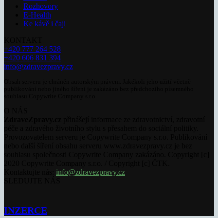
Rozhovory
E-Health
Ke kávě i čaji
KONTAKT
+420 777 264 528
+420 606 831 394
info@zdravezpravy.cz
Obsah serveru je chráněn autorským právem. Jakékoli jeho užití včetně
publikování nebo jiného šíření je zakázáno bez předchozího písemného
souhlasu Copywrite Company s.r.o.
O NÁS
ZdraveZpravy.cz
přinášejí informace ze zdravotnictví, zdravotní
péče a zdravého životního stylu s přesahem do sociální politiky.
Provozovatelem serveru je Copywrite Company s.r.o. Publikování
nebo další šíření obsahu serveru www.zdravezpravy.cz je bez
souhlasu společnosti Copywrite Company zakázáno. Copyright [c]
2020 Copywrite Company s.r.o. / Copyright [c] ČTK.
Kontaktujte nás:
info@zdravezpravy.cz
SLEDUJTE NÁS
INZERCE