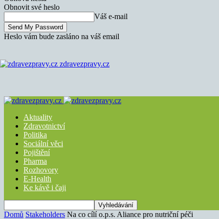
Obnovit své heslo
Váš e-mail
Heslo vám bude zasláno na váš email
zdravezpravy.cz
Aktuality
Zdravotnictví
Politika
Sociální věci
Pojištění
Pharma
Rozhovory
E-Health
Ke kávě i čaji
Domů
Stakeholders
Na co cílí o.p.s. Aliance pro nutriční péči