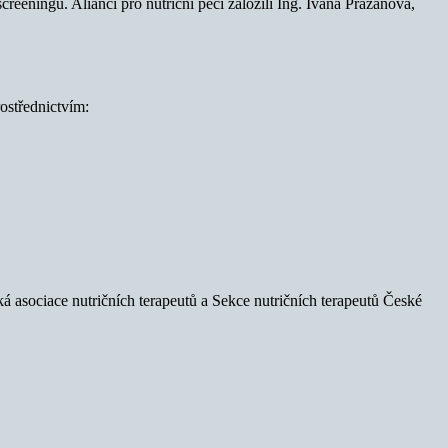
eeningu. Alianci pro nutriční péči založili Ing. Ivana Pražanová,
ostřednictvím:
ká asociace nutričních terapeutů a Sekce nutričních terapeutů České