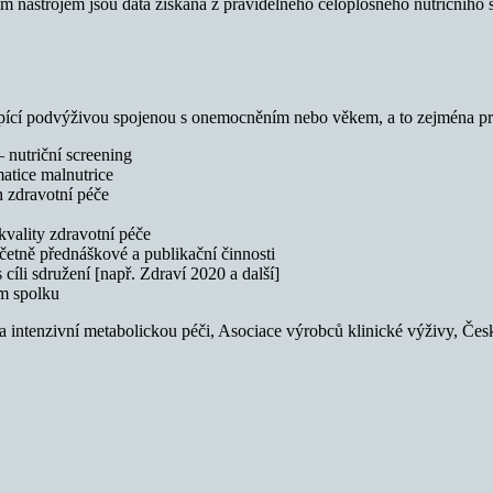
ástrojem jsou data získaná z pravidelného celoplošného nutričního scr
trpící podvýživou spojenou s onemocněním nebo věkem, a to zejména pr
 nutriční screening
atice malnutrice
h zdravotní péče
vality zdravotní péče
četně přednáškové a publikační činnosti
 cíli sdružení [např. Zdraví 2020 a další]
ím spolku
 a intenzivní metabolickou péči, Asociace výrobců klinické výživy, Čes