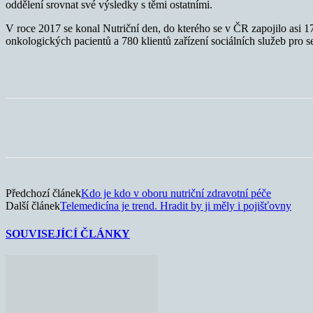
oddělení srovnat své výsledky s těmi ostatními.
V roce 2017 se konal Nutriční den, do kterého se v ČR zapojilo asi 1
onkologických pacientů a 780 klientů zařízení sociálních služeb pro s
Sdílet
Předchozí článek
Kdo je kdo v oboru nutriční zdravotní péče
Další článek
Telemedicína je trend. Hradit by ji měly i pojišťovny
SOUVISEJÍCÍ ČLÁNKY