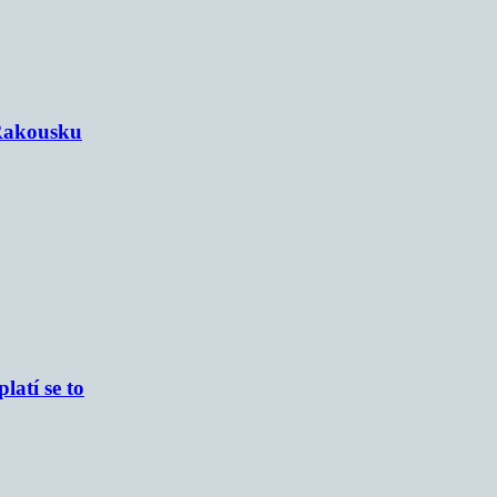
 Rakousku
atí se to