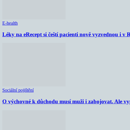
E-health
Léky na eRecept si čeští pacienti nově vyzvednou i v
Sociální pojištění
O výchovné k důchodu musí muži i zabojovat. Ale vypl