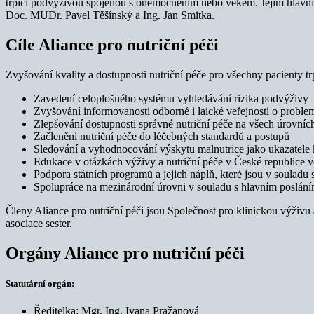
trpící podvýživou spojenou s onemocněním nebo věkem. Jejím hlavním n
Doc. MUDr. Pavel Těšínský a Ing. Jan Smitka.
Cíle Aliance pro nutriční péči
Zvyšování kvality a dostupnosti nutriční péče pro všechny pacienty 
Zavedení celoplošného systému vyhledávání rizika podvýživy –
Zvyšování informovanosti odborné i laické veřejnosti o problem
Zlepšování dostupnosti správné nutriční péče na všech úrovníc
Začlenění nutriční péče do léčebných standardů a postupů
Sledování a vyhodnocování výskytu malnutrice jako ukazatele k
Edukace v otázkách výživy a nutriční péče v České republice v
Podpora státních programů a jejich náplň, které jsou v souladu s
Spolupráce na mezinárodní úrovni v souladu s hlavním poslán
Členy Aliance pro nutriční péči jsou Společnost pro klinickou výživu
asociace sester.
Orgány Aliance pro nutriční péči
Statutární orgán:
Ředitelka: Mgr. Ing. Ivana Pražanová