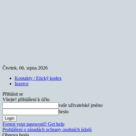
Čtvrtek, 06. srpna 2026
Kontakty / Etický kodex
Inzerce
Přihlásit se
Vítejte! přihlášení k účtu
vaše uživatelské jméno
heslo
Forgot your password? Get help
Prohlášení o zásadách ochrany osobních údajů
Obnova hesla