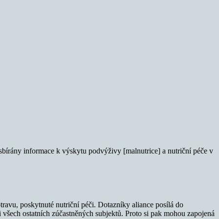
sbírány informace k výskytu podvýživy [malnutrice] a nutriční péče v
ravu, poskytnuté nutriční péči. Dotazníky aliance posílá do
 i všech ostatních zúčastněných subjektů. Proto si pak mohou zapojená