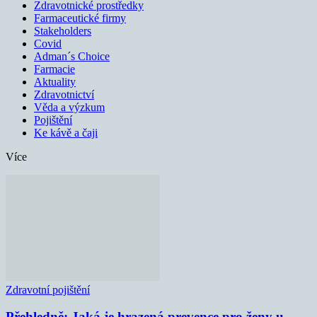
Zdravotnické prostředky
Farmaceutické firmy
Stakeholders
Covid
Adman´s Choice
Farmacie
Aktuality
Zdravotnictví
Věda a výzkum
Pojištění
Ke kávě a čaji
Více
Zdravotní pojištění
Přehledně: Jaká je hrazená prevence pro ženy u