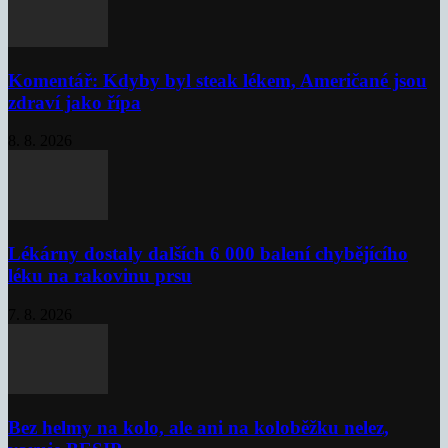
Komentář: Kdyby byl steak lékem, Američané jsou
zdraví jako řípa
8. 8. 2026
Lékárny dostaly dalších 6 000 balení chybějícího
léku na rakovinu prsu
7. 8. 2026
Bez helmy na kolo, ale ani na koloběžku nelez,