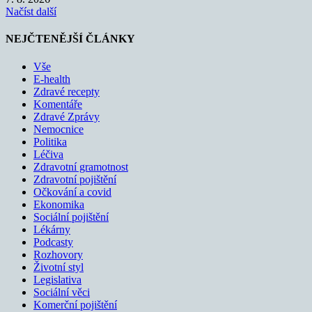
Načíst další
NEJČTENĚJŠÍ ČLÁNKY
Vše
E-health
Zdravé recepty
Komentáře
Zdravé Zprávy
Nemocnice
Politika
Léčiva
Zdravotní gramotnost
Zdravotní pojištění
Očkování a covid
Ekonomika
Sociální pojištění
Lékárny
Podcasty
Rozhovory
Životní styl
Legislativa
Sociální věci
Komerční pojištění