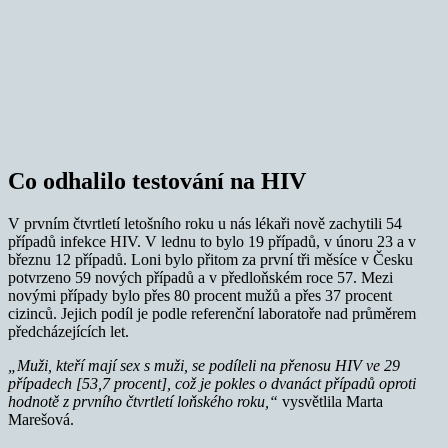
Co odhalilo testování na HIV
V prvním čtvrtletí letošního roku u nás lékaři nově zachytili 54
případů infekce HIV. V lednu to bylo 19 případů, v únoru 23 a v
březnu 12 případů. Loni bylo přitom za první tři měsíce v Česku
potvrzeno 59 nových případů a v předloňském roce 57. Mezi
novými případy bylo přes 80 procent mužů a přes 37 procent
cizinců. Jejich podíl je podle referenční laboratoře nad průměrem
předcházejících let.
„Muži, kteří mají sex s muži, se podíleli na přenosu HIV ve 29
případech [53,7 procent], což je pokles o dvanáct případů oproti
hodnotě z prvního čtvrtletí loňského roku,“
vysvětlila Marta
Marešová.