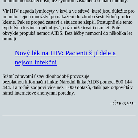
imunitní nedostatečnosti, též syndrom získaného selhání imunity.
Vir HIV napadá lymfocyty v krvi a ve střevě, které jsou důležité pro
imunitu. Jejich množství po nakažení do zhruba šesti týdnů prudce
klesne. Pak se propad zastaví a situace se zlepší. Postupně ale tento
typ bílých krvinek opět ubývá, což může trvat i osm let. Poté
obvykle propuká nemoc AIDS. Bez léčby nemocní do několika let
umírají.
Nový lék na HIV: Pacienti žijí déle a
nejsou infekční
Státní zdravotní ústav dlouhodobě provozuje
bezplatnou informační linku: Národní linka AIDS pomoci 800 144
444. Ta ročně zodpoví více než 1 000 dotazů, další pak odpovídá v
rámci internetové anonymní poradny.
–ČTK/RED–