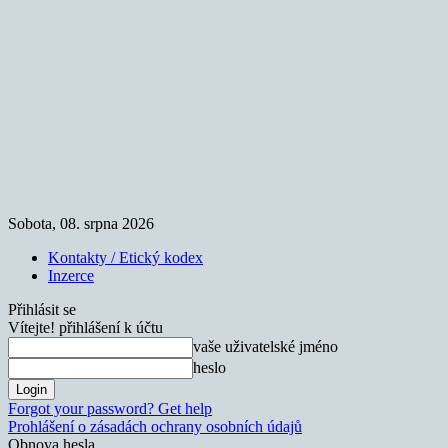
Sobota, 08. srpna 2026
Kontakty / Etický kodex
Inzerce
Přihlásit se
Vítejte! přihlášení k účtu
vaše uživatelské jméno
heslo
Forgot your password? Get help
Prohlášení o zásadách ochrany osobních údajů
Obnova hesla