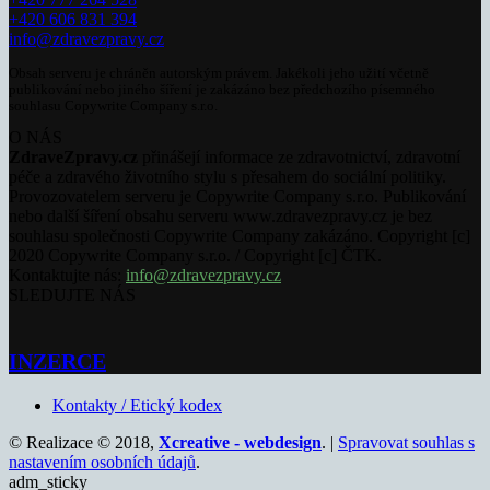
+420 606 831 394
info@zdravezpravy.cz
Obsah serveru je chráněn autorským právem. Jakékoli jeho užití včetně
publikování nebo jiného šíření je zakázáno bez předchozího písemného
souhlasu Copywrite Company s.r.o.
O NÁS
ZdraveZpravy.cz
přinášejí informace ze zdravotnictví, zdravotní
péče a zdravého životního stylu s přesahem do sociální politiky.
Provozovatelem serveru je Copywrite Company s.r.o. Publikování
nebo další šíření obsahu serveru www.zdravezpravy.cz je bez
souhlasu společnosti Copywrite Company zakázáno. Copyright [c]
2020 Copywrite Company s.r.o. / Copyright [c] ČTK.
Kontaktujte nás:
info@zdravezpravy.cz
SLEDUJTE NÁS
INZERCE
Kontakty / Etický kodex
© Realizace © 2018,
Xcreative - webdesign
. |
Spravovat souhlas s
nastavením osobních údajů
.
adm_sticky