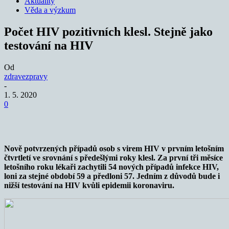
Aktuality
Věda a výzkum
Počet HIV pozitivních klesl. Stejně jako
testování na HIV
Od
zdravezpravy
-
1. 5. 2020
0
Nově potvrzených případů osob s virem HIV v prvním letošním
čtvrtletí ve srovnání s předešlými roky klesl. Za první tři měsíce
letošního roku lékaři zachytili 54 nových případů infekce HIV,
loni za stejné období 59 a předloni 57. Jedním z důvodů bude i
nižší testování na HIV kvůli epidemii koronaviru.