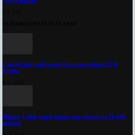
varuje BESIP
7. 8. 2026
NEJDISKUTOVANĚJŠÍ ČLÁNKY
Část lékařů tvrdě zaútočila na prezidenta ČLK
Kubka
6. 12. 2021
Ministr Válek ocenil domov pro seniory za 70 000
měsíčně
10. 3. 2023