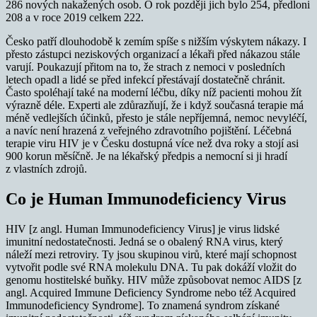
286 nových nakažených osob. O rok později jich bylo 254, předloni
208 a v roce 2019 celkem 222.
Česko patří dlouhodobě k zemím spíše s nižším výskytem nákazy. I
přesto zástupci neziskových organizací a lékaři před nákazou stále
varují. Poukazují přitom na to, že strach z nemoci v posledních
letech opadl a lidé se před infekcí přestávají dostatečně chránit.
Často spoléhají také na moderní léčbu, díky níž pacienti mohou žít
výrazně déle. Experti ale zdůrazňují, že i když současná terapie má
méně vedlejších účinků, přesto je stále nepříjemná, nemoc nevyléčí,
a navíc není hrazená z veřejného zdravotního pojištění. Léčebná
terapie viru HIV je v Česku dostupná více než dva roky a stojí asi
900 korun měsíčně. Je na lékařský předpis a nemocní si ji hradí
z vlastních zdrojů.
Co je Human Immunodeficiency Virus
HIV [z angl. Human Immunodeficiency Virus] je virus lidské
imunitní nedostatečnosti. Jedná se o obalený RNA virus, který
náleží mezi retroviry. Ty jsou skupinou virů, které mají schopnost
vytvořit podle své RNA molekulu DNA. Tu pak dokáží vložit do
genomu hostitelské buňky. HIV může způsobovat nemoc AIDS [z
angl. Acquired Immune Deficiency Syndrome nebo též Acquired
Immunodeficiency Syndrome]. To znamená syndrom získané