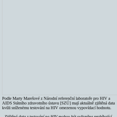
Podle Marty Marešové z Národní referenční laboratoře pro HIV a
AIDS Státního zdravotního ústavu [SZÚ] mají aktuálně zjištěná data
kvůli sníženému testování na HIV omezenou vypovídací hodnotu.
„Zjištěná data z testování na HIV mohou být ovlivněna probíhající