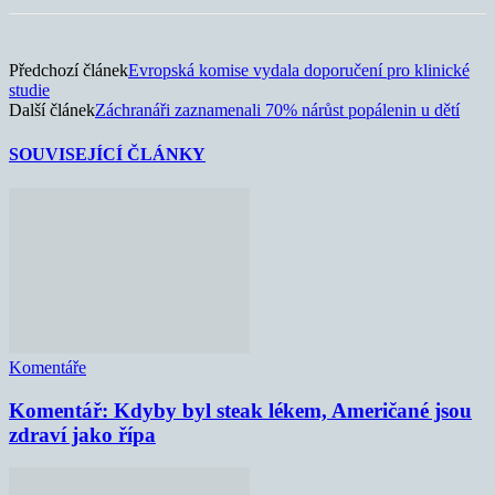
Předchozí článek
Evropská komise vydala doporučení pro klinické
studie
Další článek
Záchranáři zaznamenali 70% nárůst popálenin u dětí
SOUVISEJÍCÍ ČLÁNKY
Komentáře
Komentář: Kdyby byl steak lékem, Američané jsou
zdraví jako řípa