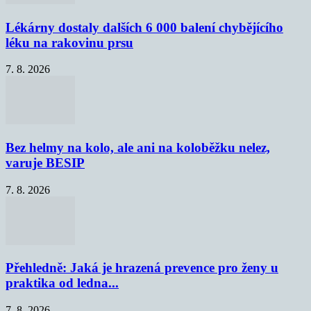
Lékárny dostaly dalších 6 000 balení chybějícího
léku na rakovinu prsu
7. 8. 2026
Bez helmy na kolo, ale ani na koloběžku nelez,
varuje BESIP
7. 8. 2026
Přehledně: Jaká je hrazená prevence pro ženy u
praktika od ledna...
7. 8. 2026