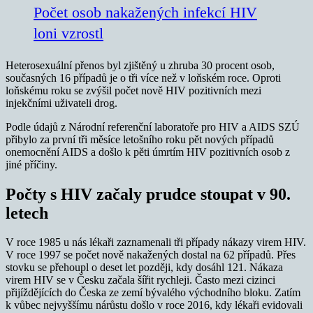
Počet osob nakažených infekcí HIV
loni vzrostl
Heterosexuální přenos byl zjištěný u zhruba 30 procent osob,
současných 16 případů je o tři více než v loňském roce. Oproti
loňskému roku se zvýšil počet nově HIV pozitivních mezi
injekčními uživateli drog.
Podle údajů z Národní referenční laboratoře pro HIV a AIDS SZÚ
přibylo za první tři měsíce letošního roku pět nových případů
onemocnění AIDS a došlo k pěti úmrtím HIV pozitivních osob z
jiné příčiny.
Počty s HIV začaly prudce stoupat v 90.
letech
V roce 1985 u nás lékaři zaznamenali tři případy nákazy virem HIV.
V roce 1997 se počet nově nakažených dostal na 62 případů. Přes
stovku se přehoupl o deset let později, kdy dosáhl 121. Nákaza
virem HIV se v Česku začala šířit rychleji. Často mezi cizinci
přijíždějících do Česka ze zemí bývalého východního bloku. Zatím
k vůbec nejvyššímu nárůstu došlo v roce 2016, kdy lékaři evidovali