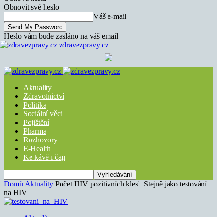
Obnovit své heslo
Váš e-mail
Heslo vám bude zasláno na váš email
zdravezpravy.cz
Aktuality
Zdravotnictví
Politika
Sociální věci
Pojištění
Pharma
Rozhovory
E-Health
Ke kávě i čaji
Domů
Aktuality
Počet HIV pozitivních klesl. Stejně jako testování
na HIV