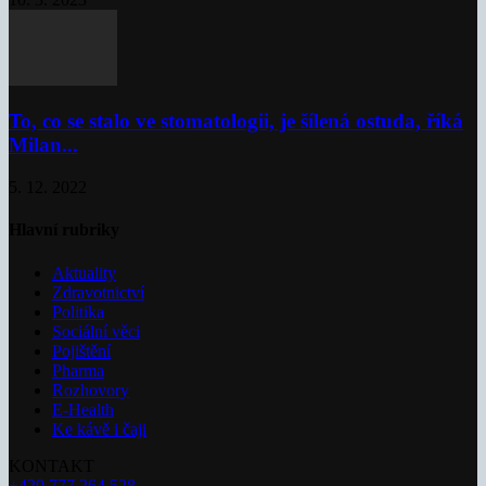
To, co se stalo ve stomatologii, je šílená ostuda, říká
Milan...
5. 12. 2022
Hlavní rubriky
Aktuality
Zdravotnictví
Politika
Sociální věci
Pojištění
Pharma
Rozhovory
E-Health
Ke kávě i čaji
KONTAKT
+420 777 264 528