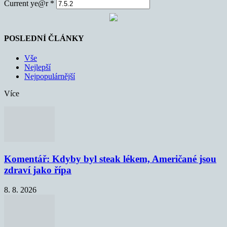
Current ye@r
*
POSLEDNÍ ČLÁNKY
Vše
Nejlepší
Nejpopulárnější
Více
Komentář: Kdyby byl steak lékem, Američané jsou
zdraví jako řípa
8. 8. 2026