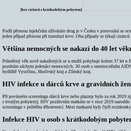
[bez cizinců s krátkodobým pobytem]
Podíl přenosu injekčním užíváním drog je v Česku v porovnání se sex
jeden případ přenosu při transfuzi krve. Oba případy se týkají cizi
Většina nemocných se nakazí do 40 let věk
Průměrný věk nově nakažených se u mužů pohybuje kolem 37 let u žen 
pozdním záchytu jedenáct nemocných. 30 osob s onemocněním AIDS. V
bydliště Vysočinu, Jihočeský kraj a Zlínský kraj.
HIV infekce u dárců krve a gravidních žen
Při povinném screeningu dárců krve nebo plazmy bylo za rok 2019 zji
s trvalým pobytem]. HIV pozitivním matkám se v roce 2019 narodilo jed
screeningu v průběhu těhotenství. Mezi matkami byly čtyři rezidentky
Infekce HIV u osob s krátkodobým pobyt