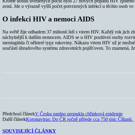
Kromě dosud uvedených počtů bylo 27 nových případů HIV zjištěno 
zemí. Jde o výrazně vyšší počet potvrzených infekcí u těchto osob v
O infekci HIV a nemoci AIDS
Na světě žije odhadem 37 milionů lidí s virem HIV. Každý rok jich zh
náchylnější k dalším nemocem. AIDS se u HIV pozitivní osoby rozvine 
meningitida či některé typy rakoviny. Nákazu virem HIV už je možné
součástí úhradového systému zdravotních pojišťoven. To znamená, že 
Sdílet
Předchozí článek
V Česku naplno propukla chřipková epidemie
Další článek
Koronavirus: Do ČR ročně přijede cca 750 tisíc Číňanů
SOUVISEJÍCÍ ČLÁNKY