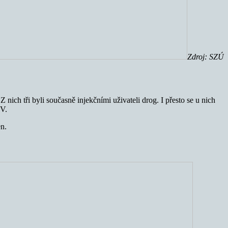
Zdroj: SZÚ
ich tři byli současně injekčními uživateli drog. I přesto se u nich
IV.
n.