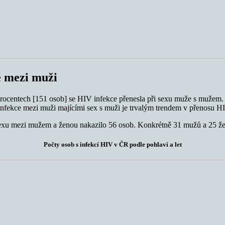
ě mezi muži
ocentech [151 osob] se HIV infekce přenesla při sexu muže s mužem. Z n
 infekce mezi muži majícími sex s muži je trvalým trendem v přenosu H
i sexu mezi mužem a ženou nakazilo 56 osob. Konkrétně 31 mužů a 25 že
Počty osob s infekcí HIV v ČR podle pohlaví a let