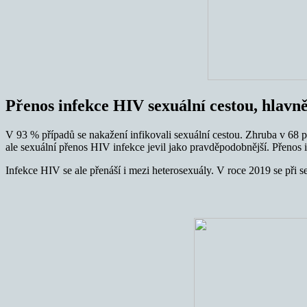
Přenos infekce HIV sexuální cestou, hlavn
V 93 % případů se nakažení infikovali sexuální cestou. Zhruba v 68 pr
ale sexuální přenos HIV infekce jevil jako pravděpodobnější. Přenos
Infekce HIV se ale přenáší i mezi heterosexuály. V roce 2019 se př