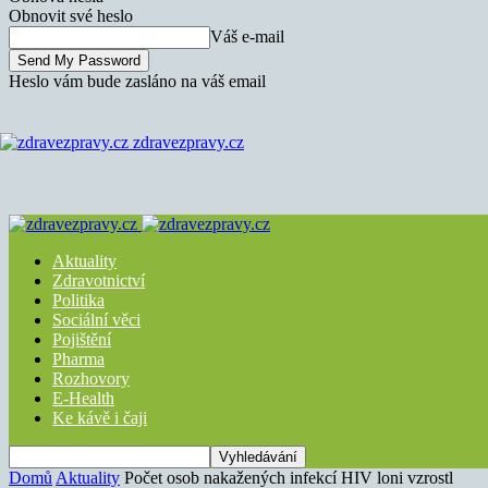
Obnovit své heslo
Váš e-mail
Heslo vám bude zasláno na váš email
zdravezpravy.cz
Aktuality
Zdravotnictví
Politika
Sociální věci
Pojištění
Pharma
Rozhovory
E-Health
Ke kávě i čaji
Domů
Aktuality
Počet osob nakažených infekcí HIV loni vzrostl