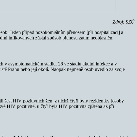
Zdroj: SZÚ
sob. Jeden případ nozokomiálním přenosem [při hospitalizaci] a
edmi infikovaných zůstal způsob přenosu zatím neobjasněn.
h v asymptomatickém stadiu. 28 ve stadiu akutní infekce a v
tě Prahu nebo její okolí. Naopak nejméně osob uvedlo za svoje
 šest HIV pozitivních žen, z nichž čtyři byly rezidentky [osoby
 HIV pozitivitě, u čtyř byla HIV pozitivita zjištěna až při