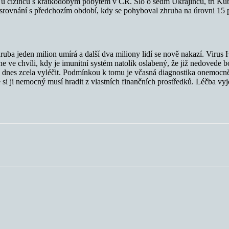
u cizinců s krátkodobým pobytem v ČR. Šlo o sedm Ukrajinců, tři Ku
e srovnání s předchozím období, kdy se pohyboval zhruba na úrovni 15 
ruba jeden milion umírá a další dva miliony lidí se nově nakazí. Virus
ve chvíli, kdy je imunitní systém natolik oslabený, že již nedovede bo
 dnes zcela vyléčit. Podmínkou k tomu je včasná diagnostika onemocn
si ji nemocný musí hradit z vlastních finančních prostředků. Léčba vy