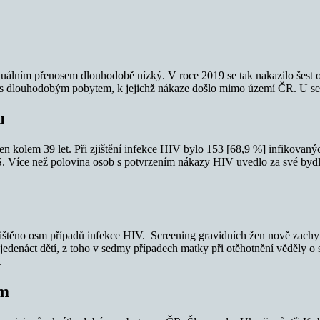
uálním přenosem dlouhodobě nízký. V roce 2019 se tak nakazilo šest o
nců s dlouhodobým pobytem, k jejichž nákaze došlo mimo území ČR. U s
u
kolem 39 let. Při zjištění infekce HIV bylo 153 [68,9 %] infikovanýc
íce než polovina osob s potvrzením nákazy HIV uvedlo za své bydliš
štěno osm případů infekce HIV. Screening gravidních žen nově zachytil
enáct dětí, z toho v sedmy případech matky při otěhotnění věděly o své
.
em