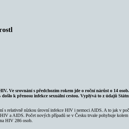
rostl
IV. Ve srovnání s předchozím rokem jde o roční nárůst o 14 osob
došlo k přenosu infekce sexuální cestou. Vyplývá to z údajů Stát
 s relativně nízkou úrovní infekce HIV i nemoci AIDS. A to jak v počt
a HIV a AIDS. Počet nových případů se v Česku trvale pohybuje kolem 
t na HIV 286 osob.