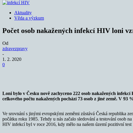
Aktuality
Věda a výzkum
Počet osob nakažených infekcí HIV loni vz
Od
zdravezpravy
-
1. 2. 2020
0
Sdílet
Loni bylo v Česku nově zachyceno 222 osob nakažených infekcí H
celkového počtu nakažených pochází 73 osob z jiné země. V 93 % 
Ve srovnání s jinými evropskými zeměmi zůstává Česká republika zemí
počátku roku 1985. Tehdy u nás začalo sledování a testování osob n
HIV infekcí byl v roce 2016, kdy mělo na našem území pozitivní tes