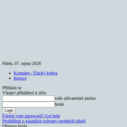
Pátek, 07. srpna 2026
Kontakty / Etický kodex
Inzerce
Přihlásit se
Vítejte! přihlášení k účtu
vaše uživatelské jméno
heslo
Forgot your password? Get help
Prohlášení o zásadách ochrany osobních údajů
Obnova hesla