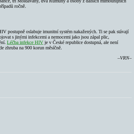
bánce, tři Moldavany, dva Rumuny a osoby z dalších mimounijních
případů ročně.
 HIV postupně oslabuje imunitní systém nakažených. Ti se pak stávají
jovat s jinými infekcemi a nemocemi jako jsou zápal plic,
ění.
Léčba infekce HIV
je v České republice dostupná, ale není
jde zhruba na 900 korun měsíčně.
–VRN–