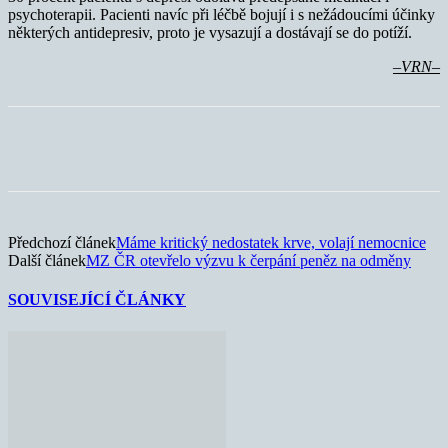
psychoterapii. Pacienti navíc při léčbě bojují i s nežádoucími účinky
některých antidepresiv, proto je vysazují a dostávají se do potíží.
–VRN–
Předchozí článek
Máme kritický nedostatek krve, volají nemocnice
Další článek
MZ ČR otevřelo výzvu k čerpání peněz na odměny
SOUVISEJÍCÍ ČLÁNKY