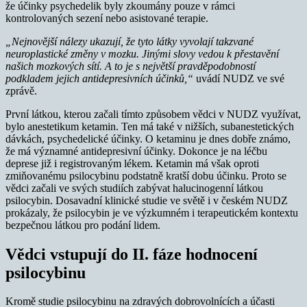
že účinky psychedelik byly zkoumány pouze v rámci
kontrolovaných sezení nebo asistované terapie.
„Nejnovější nálezy ukazují, že tyto látky vyvolají takzvané
neuroplastické změny v mozku. Jinými slovy vedou k přestavění
našich mozkových sítí. A to je s největší pravděpodobností
podkladem jejich antidepresivních účinků,“
uvádí NUDZ ve své
zprávě.
První látkou, kterou začali tímto způsobem vědci v NUDZ využívat,
bylo anestetikum ketamin. Ten má také v nižších, subanestetických
dávkách, psychedelické účinky. O ketaminu je dnes dobře známo,
že má významné antidepresivní účinky. Dokonce je na léčbu
deprese již i registrovaným lékem. Ketamin má však oproti
zmiňovanému psilocybinu podstatně kratší dobu účinku. Proto se
vědci začali ve svých studiích zabývat halucinogenní látkou
psilocybin. Dosavadní klinické studie ve světě i v českém NUDZ
prokázaly, že psilocybin je ve výzkumném i terapeutickém kontextu
bezpečnou látkou pro podání lidem.
Vědci vstupují do II. fáze hodnocení
psilocybinu
Kromě studie psilocybinu na zdravých dobrovolnících a účasti