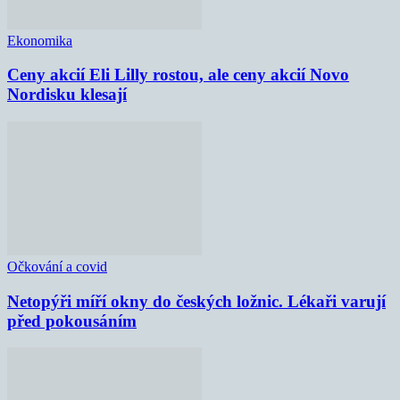
Ekonomika
Ceny akcií Eli Lilly rostou, ale ceny akcií Novo
Nordisku klesají
Očkování a covid
Netopýři míří okny do českých ložnic. Lékaři varují
před pokousáním