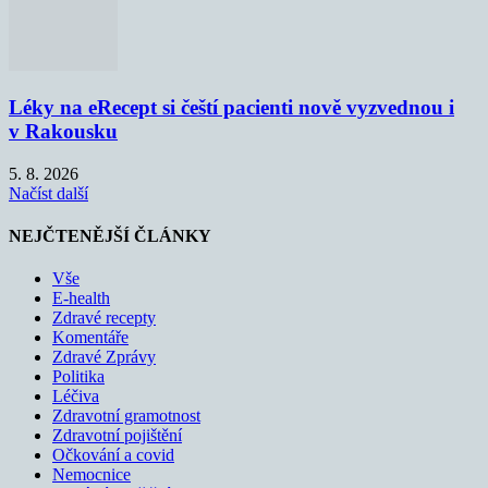
Léky na eRecept si čeští pacienti nově vyzvednou i
v Rakousku
5. 8. 2026
Načíst další
NEJČTENĚJŠÍ ČLÁNKY
Vše
E-health
Zdravé recepty
Komentáře
Zdravé Zprávy
Politika
Léčiva
Zdravotní gramotnost
Zdravotní pojištění
Očkování a covid
Nemocnice