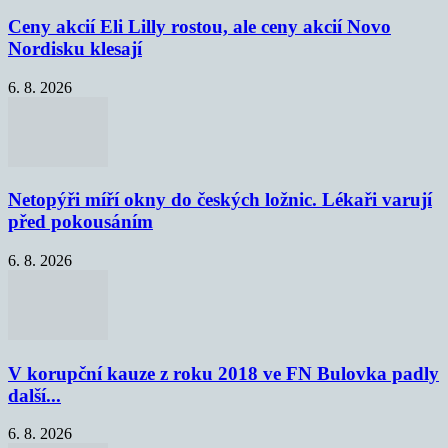
Ceny akcií Eli Lilly rostou, ale ceny akcií Novo
Nordisku klesají
6. 8. 2026
Netopýři míří okny do českých ložnic. Lékaři varují
před pokousáním
6. 8. 2026
V korupční kauze z roku 2018 ve FN Bulovka padly
další...
6. 8. 2026