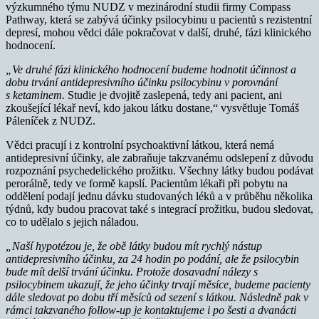
výzkumného týmu NUDZ v mezinárodní studii firmy Compass
Pathway, která se zabývá účinky psilocybinu u pacientů s rezistentní
depresí, mohou vědci dále pokračovat v další, druhé, fázi klinického
hodnocení.
„Ve druhé fázi klinického hodnocení budeme hodnotit účinnost a
dobu trvání antidepresivního účinku psilocybinu v porovnání
s ketaminem.
Studie je dvojitě zaslepená, tedy ani pacient, ani
zkoušející lékař neví, kdo jakou látku dostane,“ vysvětluje Tomáš
Páleníček z NUDZ.
Vědci pracují i z kontrolní psychoaktivní látkou, která nemá
antidepresivní účinky, ale zabraňuje takzvanému odslepení z důvodu
rozpoznání psychedelického prožitku. Všechny látky budou podávat
perorálně, tedy ve formě kapslí. Pacientům lékaři při pobytu na
oddělení podají jednu dávku studovaných léků a v průběhu několika
týdnů, kdy budou pracovat také s integrací prožitku, budou sledovat,
co to udělalo s jejich náladou.
„Naší hypotézou je, že obě látky budou mít rychlý nástup
antidepresivního účinku, za 24 hodin po podání, ale že psilocybin
bude mít delší trvání účinku. Protože dosavadní nálezy s
psilocybinem ukazují, že jeho účinky trvají měsíce, budeme pacienty
dále sledovat po dobu tří měsíců od sezení s látkou. Následně pak v
rámci takzvaného follow-up je kontaktujeme i po šesti a dvanácti