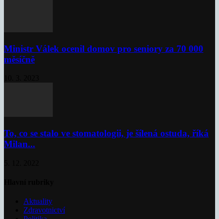
Ministr Válek ocenil domov pro seniory za 70 000
měsíčně
10. 3. 2023
To, co se stalo ve stomatologii, je šílená ostuda, říká
Milan...
5. 12. 2022
Hlavní rubriky
Aktuality
Zdravotnictví
Politika