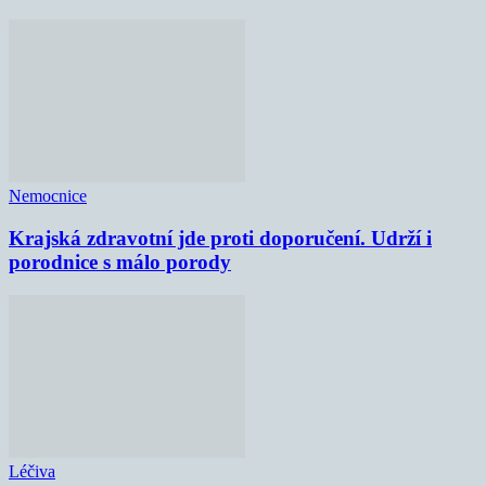
Nemocnice
Krajská zdravotní jde proti doporučení. Udrží i
porodnice s málo porody
Léčiva