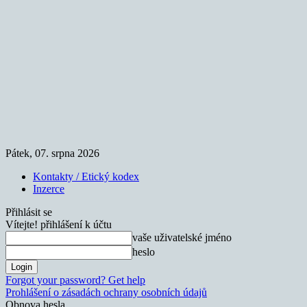
Pátek, 07. srpna 2026
Kontakty / Etický kodex
Inzerce
Přihlásit se
Vítejte! přihlášení k účtu
vaše uživatelské jméno
heslo
Forgot your password? Get help
Prohlášení o zásadách ochrany osobních údajů
Obnova hesla