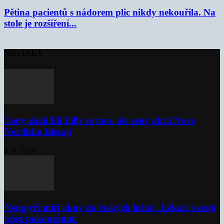
Pětina pacientů s nádorem plic nikdy nekouřila. Na
stole je rozšíření...
NOVINKY
Ceny akcií Eli Lilly rostou, ale ceny akcií Novo
Nordisku klesají
6. 8. 2026
Netopýři míří okny do českých ložnic. Lékaři varují
před pokousáním