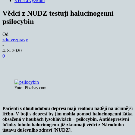
Věda a výzkum
Vědci z NUDZ testují halucinogenní
psilocybin
Od
zdravezpravy
-
4. 8. 2020
0
Foto: Pixabay.com
Pacienti s dlouhodobou depresí mají reálnou naději na účinnější
léčbu. V boji s depresí by jim mohla pomoci halucinogenní látka
obsažená v houbách lysohlávkách – psilocybin. Antidepresivní
účinky tohoto halucinogenu již zkoumají vědci z Národního
ústavu duševního zdraví [NUDZ].