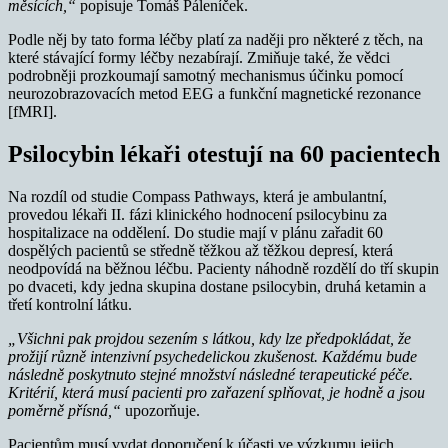
měsících,“
popisuje Tomáš Páleníček.
Podle něj by tato forma léčby platí za naději pro některé z těch, na
které stávající formy léčby nezabírají. Zmiňuje také, že vědci
podrobněji prozkoumají samotný mechanismus účinku pomocí
neurozobrazovacích metod EEG a funkční magnetické rezonance
[fMRI].
Psilocybin lékaři otestují na 60 pacientech
Na rozdíl od studie Compass Pathways, která je ambulantní,
provedou lékaři II. fázi klinického hodnocení psilocybinu za
hospitalizace na oddělení. Do studie mají v plánu zařadit 60
dospělých pacientů se středně těžkou až těžkou depresí, která
neodpovídá na běžnou léčbu. Pacienty náhodně rozdělí do tří skupin
po dvaceti, kdy jedna skupina dostane psilocybin, druhá ketamin a
třetí kontrolní látku.
„Všichni pak projdou sezením s látkou, kdy lze předpokládat, že
prožijí různě intenzivní psychedelickou zkušenost. Každému bude
následně poskytnuto stejné množství následné terapeutické péče.
Kritérií, která musí pacienti pro zařazení splňovat, je hodně a jsou
poměrně přísná,“
upozorňuje.
Pacientům musí vydat doporučení k účasti ve výzkumu jejich