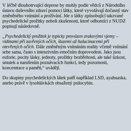
V léčbě dlouhotrvající deprese by mohly podle vědců z Národního
ústavu duševního zdraví pomoci látky, které vyvolávají dočasný stav
změněného vnímání a prožívání. Jde o látky způsobující takzvané
psychedelické prožitky neboli zkušenosti, které odborníci z NUDZ
popisují následovně.
„Psychedelický prožitek je typicky provázen zrakovými vjemy –
vidinami při zavřených očích, iluzemi až halucinacemi při
otevřených očích.
Dále změněným vnímáním reality včetně vnímání
sebe sama, často s intenzivním emočním doprovodem. Jako jsou
euforie, pocity lásky, jednoty, prožitky bezbřehosti, ale také úzkost,
smutek a narušením poznávacích funkcí, tedy pozornosti,
koncentrace a paměti,“ uvádějí.
Do skupiny psychedelických látek patří například LSD, ayahuaska,
anebo právě v lysohlávkách obsažený psilocybin.