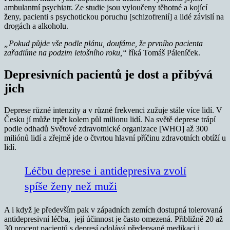
ambulantní psychiatr. Ze studie jsou vyloučeny těhotné a kojící
ženy, pacienti s psychotickou poruchu [schizofrenií] a lidé závislí na
drogách a alkoholu.
„Pokud půjde vše podle plánu, doufáme, že prvního pacienta
zařadiíme na podzim letošního roku,“
říká Tomáš Páleníček.
Depresivních pacientů je dost a přibývá
jich
Deprese různé intenzity a v různé frekvenci zužuje stále více lidí. V
Česku jí může trpět kolem půl milionu lidí. Na světě deprese trápí
podle odhadů Světové zdravotnické organizace [WHO] až 300
miliónů lidí a zřejmě jde o čtvrtou hlavní příčinu zdravotních obtíží u
lidí.
Léčbu deprese i antidepresiva zvolí
spíše ženy než muži
A i když je především pak v západních zemích dostupná tolerovaná
antidepresivní léčba, její účinnost je často omezená. Přibližně 20 až
30 procent pacientů s depresí odolává předepsané medikaci i