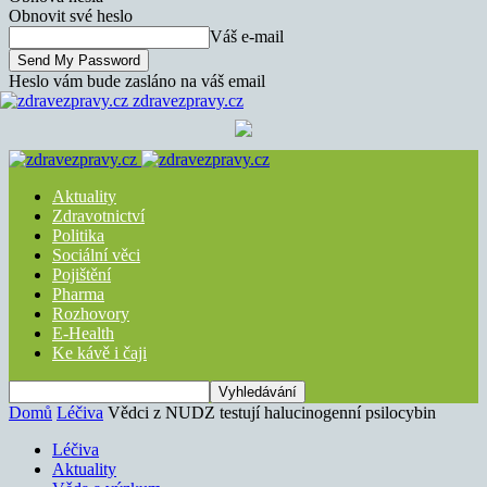
Obnovit své heslo
Váš e-mail
Heslo vám bude zasláno na váš email
zdravezpravy.cz
Aktuality
Zdravotnictví
Politika
Sociální věci
Pojištění
Pharma
Rozhovory
E-Health
Ke kávě i čaji
Domů
Léčiva
Vědci z NUDZ testují halucinogenní psilocybin
Léčiva
Aktuality