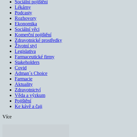
Sociální pojištění
Lékárny
Podcasty
Rozhovory
Ekonomika
Sociální věci
Komerční pojištění
Zdravotnické prostředky
Životní styl
Legislativa
Farmaceutické firmy
Stakeholders
Covid
Adman´s Choice
Farmacie
Aktuality
Zdravotnictví
Věda a výzkum
Pojištění
Ke kávě a čaji
Více