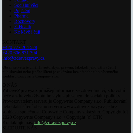
Sociální věci
Pojištění
Pharma
Rozhovory
E-Health
Ke kávě i čaji
KONTAKT
+420 777 264 528
+420 606 831 394
info@zdravezpravy.cz
Obsah serveru je chráněn autorským právem. Jakékoli jeho užití včetně
publikování nebo jiného šíření je zakázáno bez předchozího písemného
souhlasu Copywrite Company s.r.o.
O NÁS
ZdraveZpravy.cz
přinášejí informace ze zdravotnictví, zdravotní
péče a zdravého životního stylu s přesahem do sociální politiky.
Provozovatelem serveru je Copywrite Company s.r.o. Publikování
nebo další šíření obsahu serveru www.zdravezpravy.cz je bez
souhlasu společnosti Copywrite Company zakázáno. Copyright [c]
2020 Copywrite Company s.r.o. / Copyright [c] ČTK.
Kontaktujte nás:
info@zdravezpravy.cz
SLEDUJTE NÁS