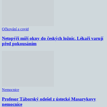
Očkování a covid
Netopýři míří okny do českých ložnic. Lékaři varují
před pokousáním
Nemocnice
Profesor Táborský odešel z ústecké Masarykovy
nemocnice