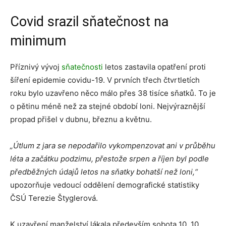
Covid srazil sňatečnost na
minimum
Příznivý vývoj
sňatečnosti
letos zastavila opatření proti
šíření epidemie covidu-19. V prvních třech čtvrtletích
roku bylo uzavřeno něco málo přes 38 tisíce sňatků. To je
o pětinu méně než za stejné období loni. Nejvýraznější
propad přišel v dubnu, březnu a květnu.
„Útlum z jara se nepodařilo vykompenzovat ani v průběhu
léta a začátku podzimu, přestože srpen a říjen byl podle
předběžných údajů letos na sňatky bohatší než loni,“
upozorňuje vedoucí oddělení demografické statistiky
ČSÚ Terezie Štyglerová.
K uzavření manželství lákala především sobota 10. 10.,