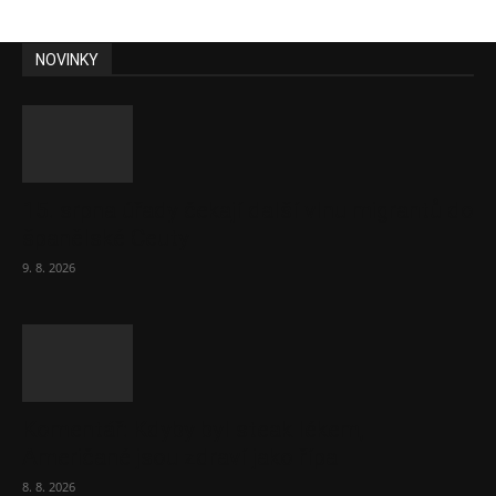
NOVINKY
15. srpna úřady čekají další vlnu migrantů do
španělské Ceuty
9. 8. 2026
Komentář: Kdyby byl steak lékem,
Američané jsou zdraví jako řípa
8. 8. 2026