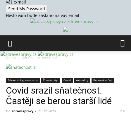
Váš e-mail
Heslo vám bude zasláno na váš email
zdravezpravy.cz
Domů
Zdravotní gramotnost
Zdravotní gramotnost
Životní styl
Covid
Aktuality
Ke kávě a čaji
Covid srazil sňatečnost.
Častěji se berou starší lidé
Od
zdravezpravy
-
21. 12. 2020
0