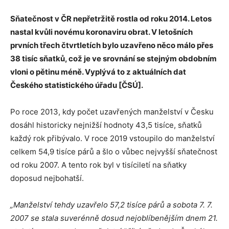
Sňatečnost v ČR nepřetržitě rostla od roku 2014. Letos
nastal kvůli novému koronaviru obrat.
V letošních
prvních třech čtvrtletích bylo uzavřeno něco málo přes
38 tisíc sňatků, což je ve srovnání se stejným obdobním
vloni o pětinu méně. Vyplývá to z aktuálních dat
Českého statistického úřadu [ČSÚ].
Po roce 2013, kdy počet uzavřených manželství v Česku
dosáhl historicky nejnižší hodnoty 43,5 tisíce, sňatků
každý rok přibývalo. V roce 2019 vstoupilo do manželství
celkem 54,9 tisíce párů a šlo o vůbec nejvyšší sňatečnost
od roku 2007. A tento rok byl v tisíciletí na sňatky
doposud nejbohatší.
„Manželství tehdy uzavřelo 57,2 tisíce párů a sobota 7. 7.
2007 se stala suverénně dosud nejoblíbenějším dnem 21.