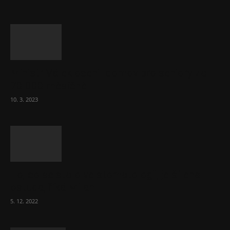
Ministr Válek ocenil domov pro seniory za
70 000 měsíčně
10. 3. 2023
To, co se stalo ve stomatologii, je šílená
ostuda, říká Milan...
5. 12. 2022