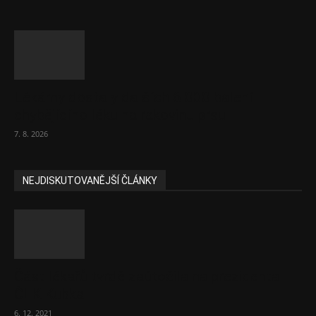
Lékárny dostaly dalších 6 000 balení
chybějícího léku na rakovinu prsu
7. 8. 2026
NEJDISKUTOVANĚJŠÍ ČLÁNKY
Část lékařů tvrdě zaútočila na prezidenta
ČLK Kubka
6. 12. 2021