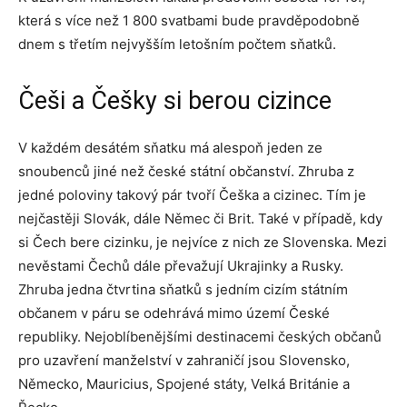
která s více než 1 800 svatbami bude pravděpodobně
dnem s třetím nejvyšším letošním počtem sňatků.
Češi a Češky si berou cizince
V každém desátém sňatku má alespoň jeden ze
snoubenců jiné než české státní občanství. Zhruba z
jedné poloviny takový pár tvoří Češka a cizinec. Tím je
nejčastěji Slovák, dále Němec či Brit. Také v případě, kdy
si Čech bere cizinku, je nejvíce z nich ze Slovenska. Mezi
nevěstami Čechů dále převažují Ukrajinky a Rusky.
Zhruba jedna čtvrtina sňatků s jedním cizím státním
občanem v páru se odehrává mimo území České
republiky. Nejoblíbenějšími destinacemi českých občanů
pro uzavření manželství v zahraničí jsou Slovensko,
Německo, Mauricius, Spojené státy, Velká Británie a