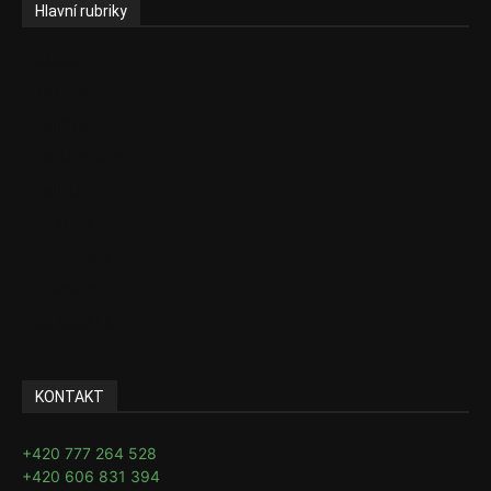
Hlavní rubriky
Aktuality
Zdravotnictví
Politika
Sociální věci
Pojištění
Pharma
Rozhovory
E-Health
Ke kávě i čaji
KONTAKT
+420 777 264 528
+420 606 831 394