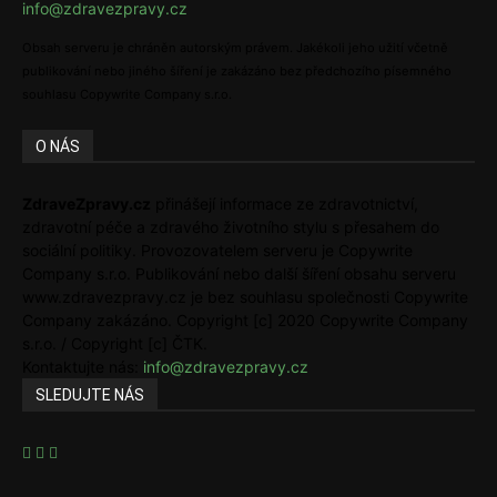
info@zdravezpravy.cz
Obsah serveru je chráněn autorským právem. Jakékoli jeho užití včetně
publikování nebo jiného šíření je zakázáno bez předchozího písemného
souhlasu Copywrite Company s.r.o.
O NÁS
ZdraveZpravy.cz
přinášejí informace ze zdravotnictví,
zdravotní péče a zdravého životního stylu s přesahem do
sociální politiky. Provozovatelem serveru je Copywrite
Company s.r.o. Publikování nebo další šíření obsahu serveru
www.zdravezpravy.cz je bez souhlasu společnosti Copywrite
Company zakázáno. Copyright [c] 2020 Copywrite Company
s.r.o. / Copyright [c] ČTK.
Kontaktujte nás:
info@zdravezpravy.cz
SLEDUJTE NÁS