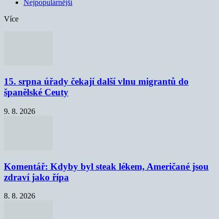
Nejpopulárnější
Více
15. srpna úřady čekají další vlnu migrantů do
španělské Ceuty
9. 8. 2026
Komentář: Kdyby byl steak lékem, Američané jsou
zdraví jako řípa
8. 8. 2026