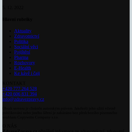
5. 12. 2022
Hlavní rubriky
Aktuality
Zdravotnictví
Politika
Sociální věci
Pojištění
Pharma
Rozhovory
E-Health
Ke kávě i čaji
KONTAKT
+420 777 264 528
+420 606 831 394
info@zdravezpravy.cz
Obsah serveru je chráněn autorským právem. Jakékoli jeho užití včetně
publikování nebo jiného šíření je zakázáno bez předchozího písemného
souhlasu Copywrite Company s.r.o.
O NÁS
ZdraveZpravy.cz
přinášejí informace ze zdravotnictví, zdravotní