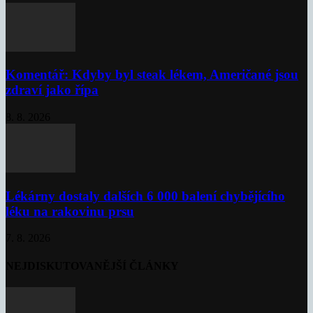
Komentář: Kdyby byl steak lékem, Američané jsou
zdraví jako řípa
8. 8. 2026
Lékárny dostaly dalších 6 000 balení chybějícího
léku na rakovinu prsu
7. 8. 2026
NEJDISKUTOVANĚJŠÍ ČLÁNKY