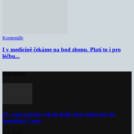
Komentáře
I v medicíně čekáme na bod zlomu. Platí to i pro
léčbu...
NOVINKY
15. srpna úřady čekají další vlnu migrantů do
španělské Ceuty
9. 8. 2026