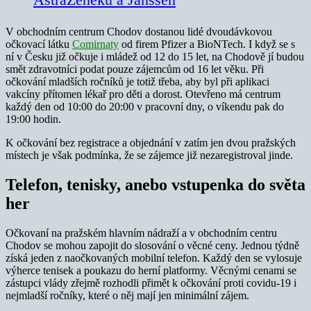
V obchodním centrum Chodov dostanou lidé dvoudávkovou
očkovací látku
Comirnaty
od firem Pfizer a BioNTech. I když se s
ní v Česku již očkuje i mládež od 12 do 15 let, na Chodově jí budou
smět zdravotníci podat pouze zájemcům od 16 let věku. Při
očkování mladších ročníků je totiž třeba, aby byl při aplikaci
vakcíny přítomen lékař pro děti a dorost. Otevřeno má centrum
každý den od 10:00 do 20:00 v pracovní dny, o víkendu pak do
19:00 hodin.
K očkování bez registrace a objednání v zatím jen dvou pražských
místech je však podmínka, že se zájemce již nezaregistroval jinde.
Telefon, tenisky, anebo vstupenka do světa
her
Očkovaní na pražském hlavním nádraží a v obchodním centru
Chodov se mohou zapojit do slosování o věcné ceny. Jednou týdně
získá jeden z naočkovaných mobilní telefon. Každý den se vylosuje
výherce tenisek a poukazu do herní platformy. Věcnými cenami se
zástupci vlády zřejmě rozhodli přimět k očkování proti covidu-19 i
nejmladší ročníky, které o něj mají jen minimální zájem.