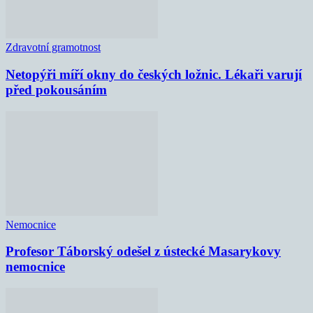
Zdravotní gramotnost
Netopýři míří okny do českých ložnic. Lékaři varují
před pokousáním
Nemocnice
Profesor Táborský odešel z ústecké Masarykovy
nemocnice