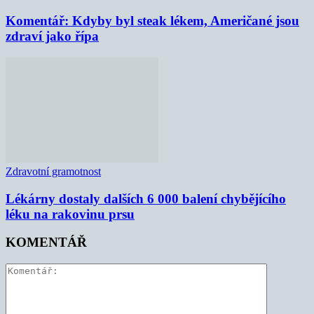
Komentář: Kdyby byl steak lékem, Američané jsou
zdraví jako řípa
Zdravotní gramotnost
Lékárny dostaly dalších 6 000 balení chybějícího
léku na rakovinu prsu
KOMENTÁŘ