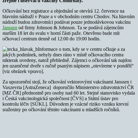
zřejmě i interval u vakcíny Comirnaty.
Očkování bez registrace a objednání se otevírá 12. července na
hlavním nádraží v Praze a v obchodním centru Chodov. Na hlavním
nádraží budou zdravotníci podávat pouze jednodávkovou vakcínu
Janssen
od firmy Johnson & Johnson. Ta se podává zájemcům
starším 18 let do svalu v horní části paže. Otevřeno bude mít
očkovací centrum denně od 12:00 do 19:00 hodin.
Informace o tom, kdy se v centru očkuje a za
jakých podmínek, nebyly dnes ráno v místě očkovacího centra
nikterak uvedeny, natož přehledně. Zájemci o očkování tak najdou
jen uzamčené dveře s ručně psaným nápisem „otevíreme v pondělí“
[viz obrázek vpravo].
Za upozornění stojí, že očkování vektorovými vakcínami Janssen i
Vaxzevria [AstraZeneca] doporučilo Ministerstvo zdravotnictví ČR
[MZ ČR] přednostně pro osoby nad 60 let. Stejné stanovisko vydala
i Česká vakcinologická společnost [ČVS] a Státní ústav pro
kontrolu léčiv [SÚKL]. Důvodem je vzácné riziko vzniku krevní
sraženiny po očkování těmito vakcínami u mladších ročníků.