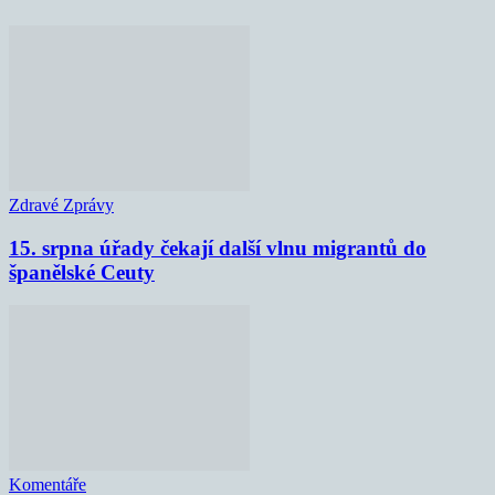
Zdravé Zprávy
15. srpna úřady čekají další vlnu migrantů do
španělské Ceuty
Komentáře