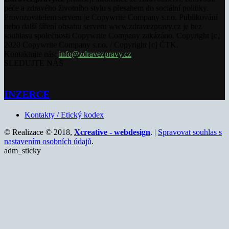
péče a zdravého životního stylu s přesahem do sociální politiky.
Provozovatelem serveru je Copywrite Company s.r.o. Publikování
nebo další šíření obsahu serveru www.zdravezpravy.cz je bez
souhlasu společnosti Copywrite Company zakázáno. Copyright [c]
2020 Copywrite Company s.r.o. / Copyright [c] ČTK.
Kontaktujte nás:
info@zdravezpravy.cz
SLEDUJTE NÁS
INZERCE
Kontakty / Etický kodex
© Realizace © 2018,
Xcreative - webdesign
. |
Spravovat souhlas s
nastavením osobních údajů
.
adm_sticky