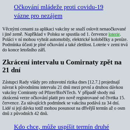
Očkování mládeže proti covidu-19
vázne pro nezájem
Věcnými cenami za aplikaci vakcíny se snaží oslovit nenaočkované
i jiné země. Například v Polsku se spustila od 1. července
loterie
.
Poláci v ní mohou vyhrát automobily, elektrické koloběžky a peníze.
Podmínka účasti je plné očkování a také zletilost. Loterie v zemi trvá
do konce letošního září.
Zkrácení intervalu u Comirnaty zpět na
21 dní
Zástupci Rady vlády pro zdravotní rizika dnes [12.7.] projednají
návrat k původnímu intervalu 21 dnů mezi první a druhou dávkou
vakcíny Comiranty od Pfizer/BioNTech. V případě shody má
zkrácená verze očkování platit pro nově registrované od čtvrtka 15.
července. Za stávajících podmínek se vakcína podává za 34 dní.
Lidé si její dávku totiž mohou posunout na dřívější termín až o osm
dnů z původních 42 dnů.
Kdo chce, může uspíšit termín druhé