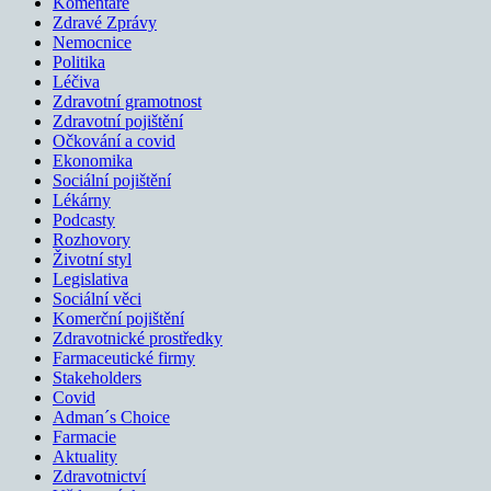
Komentáře
Zdravé Zprávy
Nemocnice
Politika
Léčiva
Zdravotní gramotnost
Zdravotní pojištění
Očkování a covid
Ekonomika
Sociální pojištění
Lékárny
Podcasty
Rozhovory
Životní styl
Legislativa
Sociální věci
Komerční pojištění
Zdravotnické prostředky
Farmaceutické firmy
Stakeholders
Covid
Adman´s Choice
Farmacie
Aktuality
Zdravotnictví