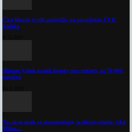
Část lékařů tvrdě zaútočila na prezidenta ČLK
Kubka
6. 12. 2021
Ministr Válek ocenil domov pro seniory za 70 000
měsíčně
10. 3. 2023
To, co se stalo ve stomatologii, je šílená ostuda, říká
Milan...