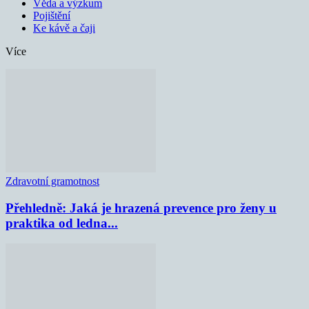
Věda a výzkum
Pojištění
Ke kávě a čaji
Více
Zdravotní gramotnost
Přehledně: Jaká je hrazená prevence pro ženy u
praktika od ledna...