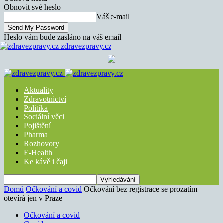
Obnovit své heslo
Váš e-mail
Heslo vám bude zasláno na váš email
zdravezpravy.cz
Aktuality
Zdravotnictví
Politika
Sociální věci
Pojištění
Pharma
Rozhovory
E-Health
Ke kávě i čaji
Domů
Očkování a covid
Očkování bez registrace se prozatím
otevírá jen v Praze
Očkování a covid