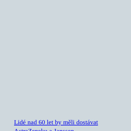
Lidé nad 60 let by měli dostávat
AstraZeneku a Janssen