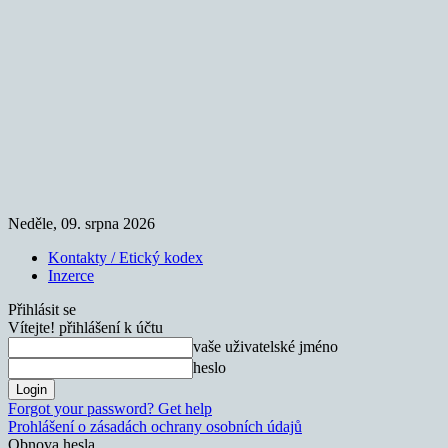
Neděle, 09. srpna 2026
Kontakty / Etický kodex
Inzerce
Přihlásit se
Vítejte! přihlášení k účtu
vaše uživatelské jméno
heslo
Forgot your password? Get help
Prohlášení o zásadách ochrany osobních údajů
Obnova hesla