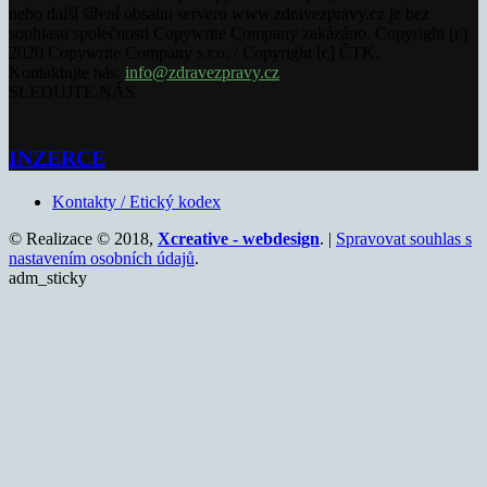
nebo další šíření obsahu serveru www.zdravezpravy.cz je bez
souhlasu společnosti Copywrite Company zakázáno. Copyright [c]
2020 Copywrite Company s.r.o. / Copyright [c] ČTK.
Kontaktujte nás:
info@zdravezpravy.cz
SLEDUJTE NÁS
INZERCE
Kontakty / Etický kodex
© Realizace © 2018,
Xcreative - webdesign
. |
Spravovat souhlas s
nastavením osobních údajů
.
adm_sticky