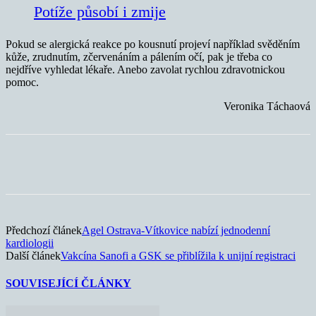
Potíže působí i zmije
Pokud se alergická reakce po kousnutí projeví například svěděním
kůže, zrudnutím, zčervenáním a pálením očí, pak je třeba co
nejdříve vyhledat lékaře. Anebo zavolat rychlou zdravotnickou
pomoc.
Veronika Táchaová
Předchozí článek
Agel Ostrava-Vítkovice nabízí jednodenní
kardiologii
Další článek
Vakcína Sanofi a GSK se přiblížila k unijní registraci
SOUVISEJÍCÍ ČLÁNKY