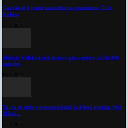
Část lékařů tvrdě zaútočila na prezidenta ČLK
Kubka
6. 12. 2021
Ministr Válek ocenil domov pro seniory za 70 000
měsíčně
10. 3. 2023
To, co se stalo ve stomatologii, je šílená ostuda, říká
Milan...
5. 12. 2022