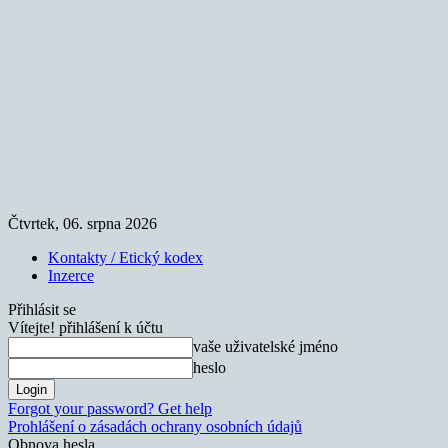
Čtvrtek, 06. srpna 2026
Kontakty / Etický kodex
Inzerce
Přihlásit se
Vítejte! přihlášení k účtu
vaše uživatelské jméno
heslo
Forgot your password? Get help
Prohlášení o zásadách ochrany osobních údajů
Obnova hesla