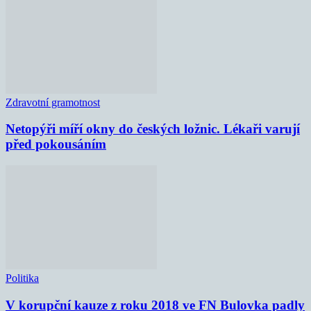
Zdravotní gramotnost
Netopýři míří okny do českých ložnic. Lékaři varují
před pokousáním
Politika
V korupční kauze z roku 2018 ve FN Bulovka padly