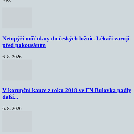
Netopýři míří okny do českých ložnic. Lékaři varují
před pokousáním
6. 8. 2026
V korupční kauze z roku 2018 ve FN Bulovka padly
další...
6. 8. 2026