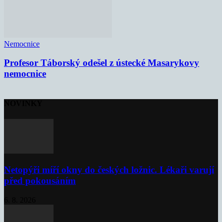
Nemocnice
Profesor Táborský odešel z ústecké Masarykovy
nemocnice
NOVINKY
Netopýři míří okny do českých ložnic. Lékaři varují
před pokousáním
6. 8. 2026