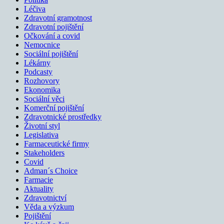
Léčiva
Zdravotní gramotnost
Zdravotní pojištění
Očkování a covid
Nemocnice
Sociální pojištění
Lékárny
Podcasty
Rozhovory
Ekonomika
Sociální věci
Komerční pojištění
Zdravotnické prostředky
Životní styl
Legislativa
Farmaceutické firmy
Stakeholders
Covid
Adman´s Choice
Farmacie
Aktuality
Zdravotnictví
Věda a výzkum
Pojištění