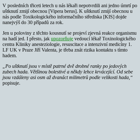
V posledních třiceti letech u nás lékaři nepotvrdili ani jedno úmrtí po
uštknutí zmijí obecnou [Vipera berus]. K uštknutí zmijí obecnou u
nás podle Toxikologického informačního střediska [KIS] dojde
nanejvýš do 30 případů za rok.
Jen u poloviny z těchto kousnutí se projeví zjevná reakce organismu
na hadí jed. I přesto, jak
upozorňuje
vedoucí lékař Toxinologického
centra Kliniky anesteziologie, resuscitace a intenzivní medicíny 1.
LF UK v Praze Jiří Valenta, je třeba znát rizika kontaktu s tímto
hadem.
„Po uštknutí jsou v místě patrné dvě drobné ranky po jedových
zubech hada. Většinou bolestivé a někdy lehce krvácející. Od sebe
jsou vzdáleny asi osm až dvanáct milimetrů podle velikosti hada,“
popisuje.