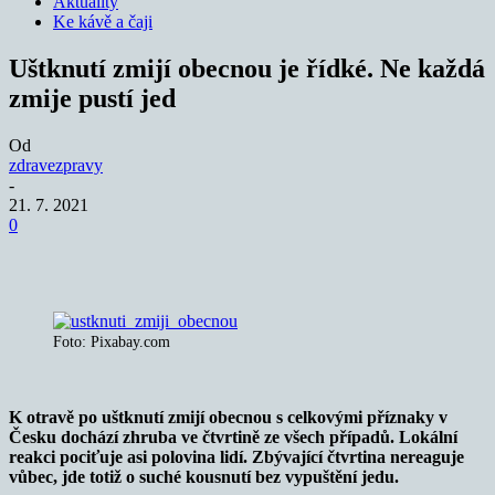
Aktuality
Ke kávě a čaji
Uštknutí zmijí obecnou je řídké. Ne každá
zmije pustí jed
Od
zdravezpravy
-
21. 7. 2021
0
Foto: Pixabay.com
K otravě po uštknutí zmijí obecnou s celkovými příznaky v
Česku dochází zhruba ve čtvrtině ze všech případů. Lokální
reakci pociťuje asi polovina lidí. Zbývající čtvrtina nereaguje
vůbec, jde totiž o suché kousnutí bez vypuštění jedu.