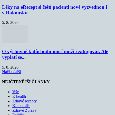
Léky na eRecept si čeští pacienti nově vyzvednou i
v Rakousku
5. 8. 2026
O výchovné k důchodu musí muži i zabojovat. Ale
vyplatí se...
5. 8. 2026
Načíst další
NEJČTENĚJŠÍ ČLÁNKY
Vše
E-health
Zdravé recepty
Komentáře
Zdravé Zprávy
Politika