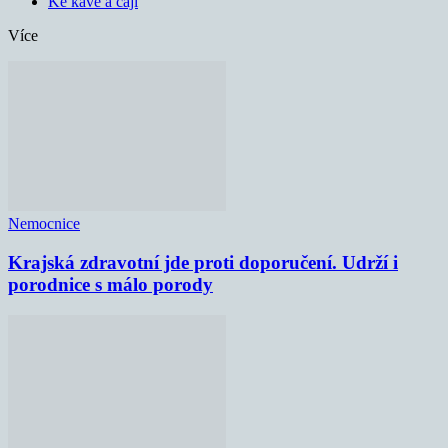
Ke kávě a čaji
Více
Nemocnice
Krajská zdravotní jde proti doporučení. Udrží i
porodnice s málo porody