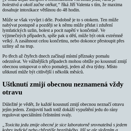
bolestivá a okolí začne otékat,“
říká Jiří Valenta s tím, že maxima
dosahuje intoxikace většinou do 48 hodin.
Může se však vyvíjet i déle. Podobně je to s otokem. Ten může
nabývat postupně a později se k němu může přidat i zduření
lymfatických uzlin, bolest a pocit napětí v končetině. Ve
výjimečných případech, spíše pak u dětí, může být otok extrémně
velký. A zasáhnout celou končetinu, nebo dokonce přestoupit přes
uzliny až na trup.
Po třech až čtyřech dnech začínají místní příznaky pomalu
odeznívat. Ve vážnějších případech mohou obtíže po kousnutí zmijí
obecnou ustupovat o něco pomaleji, jeden až dva týdny. Místo
uštknutí může být citlivější i několik měsíců.
Uštknutí zmijí obecnou neznamená vždy
otravu
Důležité je vědět, že každé kousnutí zmijí obecnou neznačí otravu
jejím jedem. Zmijovití hadi totiž dokáží vypuštění jedu do rány
regulovat speciálními čelistními svaly.
„Toxicita jedu zmije obecné je sice laboratorně srovnatelná s jedem
kobry indické nebo chřestýše brazilského, liší se ale složením a