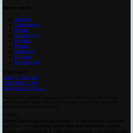
Hlavní rubriky
Aktuality
Zdravotnictví
Politika
Sociální věci
Pojištění
Pharma
Rozhovory
E-Health
Ke kávě i čaji
KONTAKT
+420 777 264 528
+420 606 831 394
info@zdravezpravy.cz
Obsah serveru je chráněn autorským právem. Jakékoli jeho užití včetně
publikování nebo jiného šíření je zakázáno bez předchozího písemného
souhlasu Copywrite Company s.r.o.
O NÁS
ZdraveZpravy.cz
přinášejí informace ze zdravotnictví, zdravotní
péče a zdravého životního stylu s přesahem do sociální politiky.
Provozovatelem serveru je Copywrite Company s.r.o. Publikování