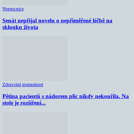
Nemocnice
Senát nepřijal novelu o nepřiměřené léčbě na
sklonku života
Zdravotní gramotnost
Pětina pacientů s nádorem plic nikdy nekouřila. Na
stole je rozšíření...