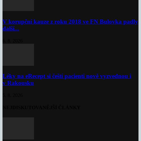
V korupční kauze z roku 2018 ve FN Bulovka padly
další...
6. 8. 2026
Léky na eRecept si čeští pacienti nově vyzvednou i
v Rakousku
5. 8. 2026
NEJDISKUTOVANĚJŠÍ ČLÁNKY