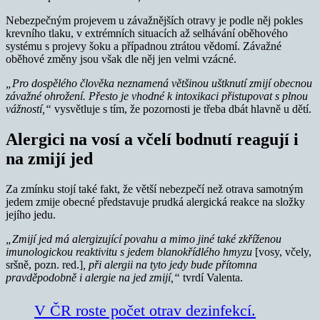
Nebezpečným projevem u závažnějších otravy je podle něj pokles
krevního tlaku, v extrémních situacích až selhávání oběhového
systému s projevy šoku a případnou ztrátou vědomí. Závažné
oběhové změny jsou však dle něj jen velmi vzácné.
„Pro dospělého člověka neznamená většinou uštknutí zmijí obecnou
závažné ohrožení. Přesto je vhodné k intoxikaci přistupovat s plnou
vážností,“
vysvětluje s tím, že pozornosti je třeba dbát hlavně u dětí.
Alergici na vosí a včelí bodnutí reagují i
na zmijí jed
Za zmínku stojí také fakt, že větší nebezpečí než otrava samotným
jedem zmije obecné představuje prudká alergická reakce na složky
jejího jedu.
„Zmijí jed má alergizující povahu a mimo jiné také zkříženou
imunologickou reaktivitu s jedem blanokřídlého hmyzu
[vosy, včely,
sršně, pozn. red.]
, při alergii na tyto jedy bude přítomna
pravděpodobně i alergie na jed zmijí,“
tvrdí Valenta.
V ČR roste počet otrav dezinfekcí.