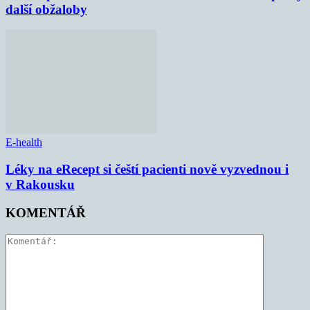
další obžaloby
E-health
Léky na eRecept si čeští pacienti nově vyzvednou i
v Rakousku
KOMENTÁŘ