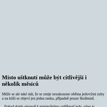
Místo uštknutí může být citlivější i
několik měsíců
Může se ale také stát, že se zmije nezakousne oběma jedovými zuby
a na kůži se objeví jen jedna ranka, případně pouze škrábnutí.
„Pokud dojde alespoň k minimálnímu vstříknutí jedu, rána je