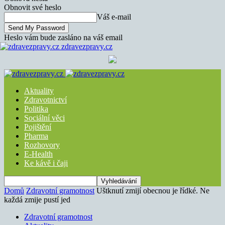
Obnovit své heslo
Váš e-mail
Heslo vám bude zasláno na váš email
zdravezpravy.cz
Aktuality
Zdravotnictví
Politika
Sociální věci
Pojištění
Pharma
Rozhovory
E-Health
Ke kávě i čaji
Domů
Zdravotní gramotnost
Uštknutí zmijí obecnou je řídké. Ne
každá zmije pustí jed
Zdravotní gramotnost