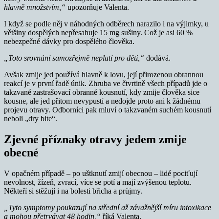
hlavně množstvím,“
upozorňuje Valenta.
I když se podle něj v náhodných odběrech narazilo i na výjimky, u
většiny dospělých nepřesahuje 15 mg sušiny. Což je asi 60 %
nebezpečné dávky pro dospělého člověka.
„Toto srovnání samozřejmě neplatí pro děti,“
dodává.
Avšak zmije jed používá hlavně k lovu, její přirozenou obrannou
reakcí je v první řadě únik. Zhruba ve čtvrtině všech případů jde o
takzvané zastrašovací obranné kousnutí, kdy zmije člověka sice
kousne, ale jed přitom nevypustí a nedojde proto ani k žádnému
projevu otravy. Odborníci pak mluví o takzvaném suchém kousnutí
neboli „dry bite“.
Zjevné příznaky otravy jedem zmije
obecné
V opačném případě – po uštknutí zmijí obecnou – lidé pociťují
nevolnost, žízeň, zvrací, více se potí a mají zvýšenou teplotu.
Někteří si stěžují i na bolesti břicha a průjmy.
„Tyto symptomy poukazují na střední až závažnější míru intoxikace
a mohou přetrvávat 48 hodin,“
říká Valenta.