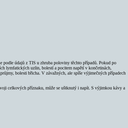
de podle údajů z TIS u zhruba poloviny těchto případů. Pokud po
ních lymfatických uzlin, bolestí a pocitem napětí v končetinách,
 průjmy, bolesti břicha. V závažných, ale spíše výjimečných případech
oji celkových příznaku, může se uštknutý i napít. S výjimkou kávy a