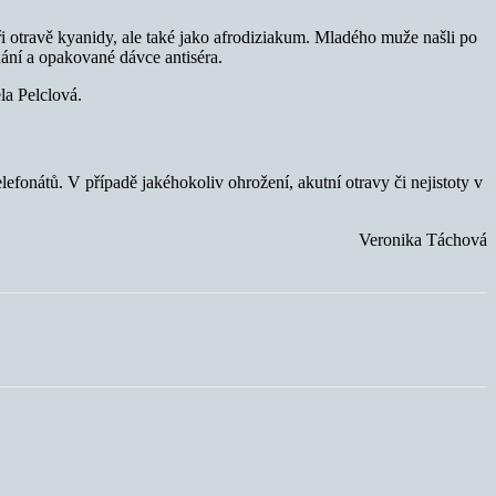
i otravě kyanidy, ale také jako afrodiziakum. Mladého muže našli po
hání a opakované dávce antiséra.
a Pelclová.
elefonátů. V případě jakéhokoliv ohrožení, akutní otravy či nejistoty v
Veronika Táchová