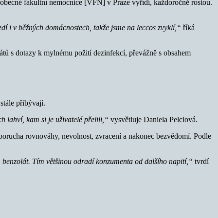
šeobecné fakultní nemocnice [VFN] v Praze vyřídí, každoročně rostou.
í i v běžných domácnostech, takže jsme na leccos zvyklí,“
říká
nátů s dotazy k mylnému požití dezinfekcí, převážně s obsahem
tále přibývají.
 lahví, kam si je uživatelé přelili,“
vysvětluje Daniela Pelclová.
, porucha rovnováhy, nevolnost, zvracení a nakonec bezvědomí. Podle
 benzolát. Tím většinou odradí konzumenta od dalšího napití,“
tvrdí