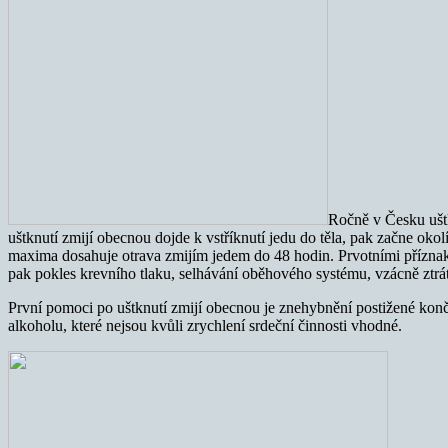
Ročně v Česku uštk
uštknutí zmijí obecnou dojde k vstříknutí jedu do těla, pak začne okolí
maxima dosahuje otrava zmijím jedem do 48 hodin. Prvotními příznaky 
pak pokles krevního tlaku, selhávání oběhového systému, vzácně ztrá
První pomoci po uštknutí zmijí obecnou je znehybnění postižené kon
alkoholu, které nejsou kvůli zrychlení srdeční činnosti vhodné.