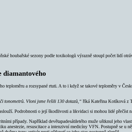
ňské houbařské sezony podle toxikologů výrazně stoupl počet lidí ot
še diamantového
ho teploměru a rozsypané rtuti. A to i když se takové teploměry v Česku j
 či tonometrů. Vloni jsme řešili 130 dotazů,“
říká Kateřina Kotíková z 
 zaslouží. Podrobnosti o její škodlivosti a likvidaci si mohou lidé přečí
 raritními případy. Například devětapadesátiletého muže uštknul jeho v
iku anestezie, resuscitace a intenzivní medicíny VFN. Postupně se u něj 
ě dvěma typy antisér proti uštknutí se jeho stav postupně zlepšil.