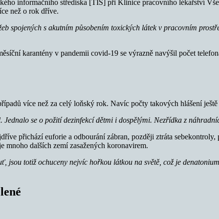
ckého informačního střediska [TIS] při Klinice pracovního lékařství V
íce než o rok dříve.
b spojených s akutním působením toxických látek v pracovním prostřed
měsíční karantény v pandemii covid-19 se výrazně navýšil počet telefo
ípadů více než za celý loňský rok. Navíc počty takových hlášení ještě s
Jednalo se o požití dezinfekcí dětmi i dospělými. Nezřídka z náhradních
dříve přichází euforie a odbourání zábran, později ztráta sebekontroly
je mnoho dalších zemí zasažených koronavirem.
jsou totiž ochuceny nejvíc hořkou látkou na světě, což je denatonium
elené