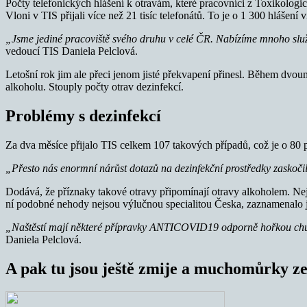
Počty telefonických hlášení k otravám, které pracovníci z Toxikologi
Vloni v TIS přijali více než 21 tisíc telefonátů. To je o 1 300 hlášení v
„Jsme jediné pracoviště svého druhu v celé ČR. Nabízíme mnoho služe
vedoucí TIS Daniela Pelclová.
Letošní rok jim ale přeci jenom jisté překvapení přinesl. Během dvou
alkoholu. Stouply počty otrav dezinfekcí.
Problémy s dezinfekcí
Za dva měsíce přijalo TIS celkem 107 takových případů, což je o 80 př
„Přesto nás enormní nárůst dotazů na dezinfekční prostředky zaskočil. 
Dodává, že příznaky takové otravy připomínají otravy alkoholem. Nej
ní podobné nehody nejsou výlučnou specialitou Česka, zaznamenalo 
„Naštěstí mají některé přípravky ANTICOVID19 odporně hořkou chuť, 
Daniela Pelclová.
A pak tu jsou ještě zmije a muchomůrky z