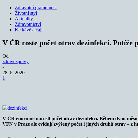
Zdravotní gramotnost
Životní styl
Aktuality
Zdravotnictví
Ke kávě a čaji
V ČR roste počet otrav dezinfekcí. Potíže p
Od
zdravezpravy
-
28. 6. 2020
1
Sdílet
V ČR enormně narostl počet otrav dezinfekcí. Během dvou měsíců 
VFN v Praze ale evidují zvýšený počet i jiných druhů otrav – z hu