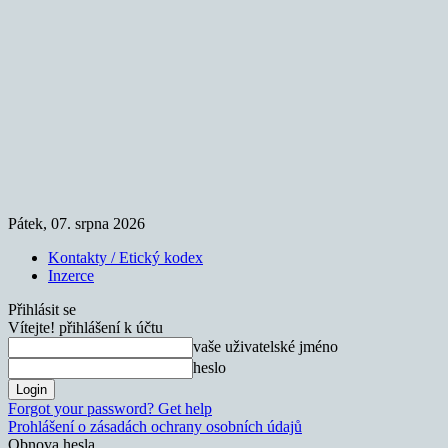
Pátek, 07. srpna 2026
Kontakty / Etický kodex
Inzerce
Přihlásit se
Vítejte! přihlášení k účtu
vaše uživatelské jméno
heslo
Forgot your password? Get help
Prohlášení o zásadách ochrany osobních údajů
Obnova hesla