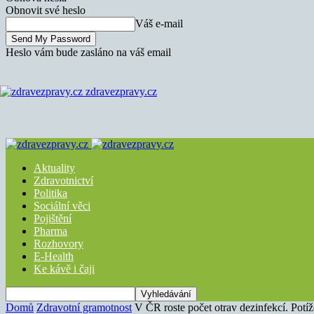
Obnovit své heslo
Váš e-mail
Heslo vám bude zasláno na váš email
zdravezpravy.cz
Aktuality
Zdravotnictví
Politika
Sociální věci
Pojištění
Pharma
Rozhovory
E-Health
Ke kávě i čaji
Domů
Zdravotní gramotnost
V ČR roste počet otrav dezinfekcí. Potíž