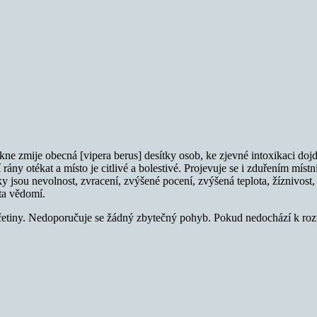
ne zmije obecná [vipera berus] desítky osob, ke zjevné intoxikaci doj
 rány otékat a místo je citlivé a bolestivé. Projevuje se i zduřením míst
jsou nevolnost, zvracení, zvýšené pocení, zvýšená teplota, žíznivost,
ta vědomí.
četiny. Nedoporučuje se žádný zbytečný pohyb. Pokud nedochází k rozv