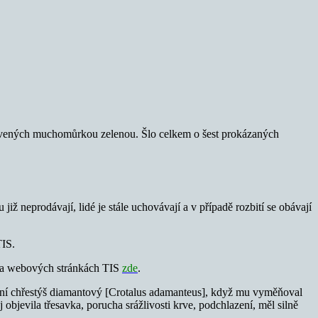
rávených muchomůrkou zelenou. Šlo celkem o šest prokázaných
iž neprodávají, lidé je stále uchovávají a v případě rozbití se obávají
TIS.
st na webových stránkách TIS
zde
.
lastní chřestýš diamantový [Crotalus adamanteus], když mu vyměňoval
objevila třesavka, porucha srážlivosti krve, podchlazení, měl silně