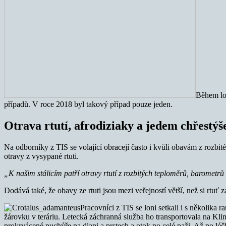
Během lo
případů. V roce 2018 byl takový případ pouze jeden.
Otrava rtutí, afrodiziaky a jedem chřestý
Na odborníky z TIS se volající obracejí často i kvůli obavám z rozbité
otravy z vysypané rtuti.
„K našim stálicím patří otravy rtutí z rozbitých teploměrů, barometrů
Dodává také, že obavy ze rtuti jsou mezi veřejností větší, než si rtuť
Pracovníci z TIS se loni setkali i s několika
žárovku v teráriu. Letecká záchranná služba ho transportovala na Klin
prokrvácené puchýře na dlani a prstech a otok po celé paži. Až po léčb