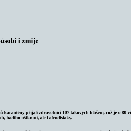
ůsobí i zmije
karantény přijali zdravotníci 107 takových hlášení, což je o 80 ví
b, hadího uštknutí, ale i afrodisiaky.