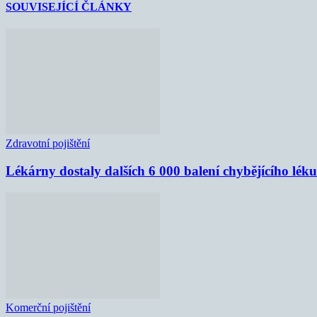
SOUVISEJÍCÍ ČLÁNKY
Zdravotní pojištění
Lékárny dostaly dalších 6 000 balení chybějícího lék
Komerční pojištění