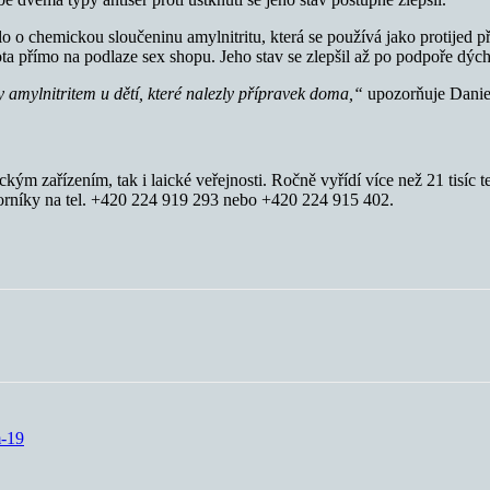
o chemickou sloučeninu amylnitritu, která se používá jako protijed př
ta přímo na podlaze sex shopu. Jeho stav se zlepšil až po podpoře dýc
vy amylnitritem u dětí, které nalezly přípravek doma,“
upozorňuje Daniel
kým zařízením, tak i laické veřejnosti. Ročně vyřídí více než 21 tisíc t
dborníky na tel. +420 224 919 293 nebo +420 224 915 402.
m-19