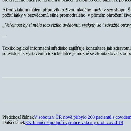
Afrodiziakum málem připravilo o život mladého muže v sex shopu. Šlo 
požití látky v bezvědomí, silně promodralého, v přímém ohrožení živo
„Veřejnost by si měla toto riziko uvědomit, vyskytly se i závažné otra
—
Toxikologické informační středisko zajišťuje konzultace jak zdravotnic
souvislosti s vystavením toxické látce je možné se zkontaktovat s o
Sdílet
Předchozí článek
V sobotu v ČR nově přibylo 260 pacientů s covide
Další článek
EK finančně podpoří výrobce vakcíny proti covid-19