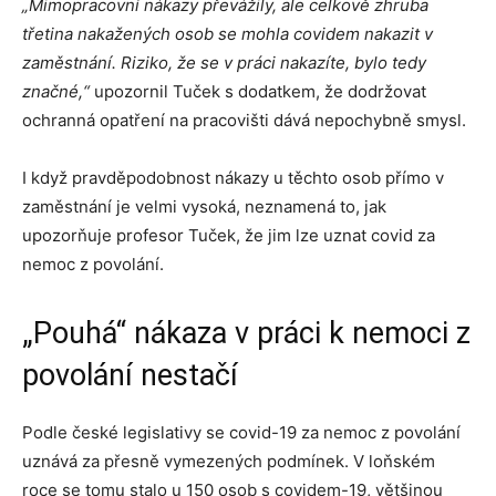
„Mimopracovní nákazy převážily, ale celkově zhruba
třetina nakažených osob se mohla covidem nakazit v
zaměstnání. Riziko, že se v práci nakazíte, bylo tedy
značné,“
upozornil Tuček s dodatkem, že dodržovat
ochranná opatření na pracovišti dává nepochybně smysl.
I když pravděpodobnost nákazy u těchto osob přímo v
zaměstnání je velmi vysoká, neznamená to, jak
upozorňuje profesor Tuček, že jim lze uznat covid za
nemoc z povolání.
„Pouhá“ nákaza v práci k nemoci z
povolání nestačí
Podle české legislativy se covid-19 za nemoc z povolání
uznává za přesně vymezených podmínek. V loňském
roce se tomu stalo u 150 osob s covidem-19, většinou