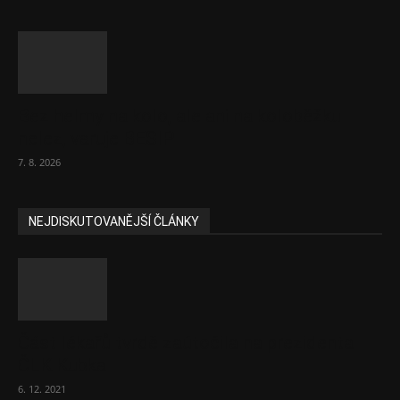
Bez helmy na kolo, ale ani na koloběžku
nelez, varuje BESIP
7. 8. 2026
NEJDISKUTOVANĚJŠÍ ČLÁNKY
Část lékařů tvrdě zaútočila na prezidenta
ČLK Kubka
6. 12. 2021