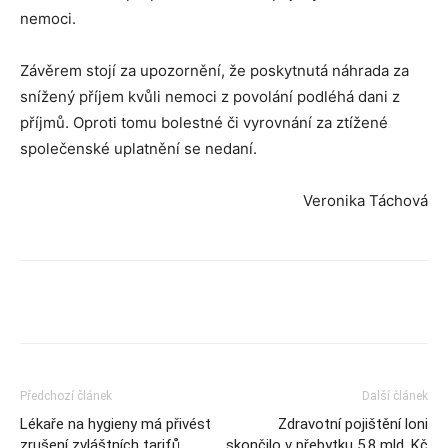
nemoci.
Závěrem stojí za upozornění, že poskytnutá náhrada za
snížený příjem kvůli nemoci z povolání podléhá dani z
příjmů. Oproti tomu bolestné či vyrovnání za ztížené
společenské uplatnění se nedaní.
Veronika Táchová
Předchozí článek
Další článek
Lékaře na hygieny má přivést
Zdravotní pojištění loni
zrušení zvláštních tarifů
skončilo v přebytku 5,8 mld. Kč