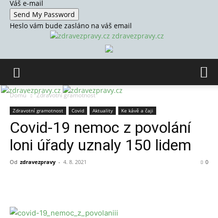
Váš e-mail
Heslo vám bude zasláno na váš email
zdravezpravy.cz
Domů
Zdravotní gramotnost
Zdravotní gramotnost
Covid
Aktuality
Ke kávě a čaji
Covid-19 nemoc z povolání
loni úřady uznaly 150 lidem
Od
zdravezpravy
-
4. 8. 2021
0