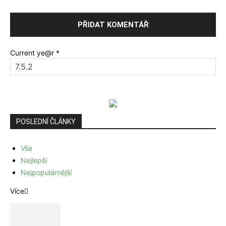
Current ye@r
*
POSLEDNÍ ČLÁNKY
Vše
Nejlepší
Nejpopulárnější
Více