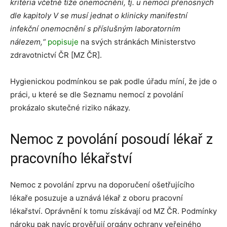
kritéria včetně tíže onemocnění, tj. u nemocí přenosných
dle kapitoly V se musí jednat o klinicky manifestní
infekční onemocnění s příslušným laboratorním
nálezem,“
popisuje
na svých stránkách Ministerstvo
zdravotnictví ČR [MZ ČR].
Hygienickou podmínkou se pak podle úřadu míní, že jde o
práci, u které se dle Seznamu nemocí z povolání
prokázalo skutečné riziko nákazy.
Nemoc z povolání posoudí lékař z
pracovního lékařství
Nemoc z povolání zprvu na doporučení ošetřujícího
lékaře posuzuje a uznává lékař z oboru pracovní
lékařství. Oprávnění k tomu získávají od MZ ČR. Podmínky
nároku pak navíc prověřují orgány ochrany veřejného