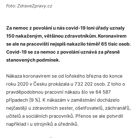
Foto: ZdraveZpravy.cz
Za nemoc z povolání u nás covid-19 loni úřady uznaly
150 nakaženým, většinou zdravotníkům. Koronavirem
se ale na pracovišti nejspíš nakazilo téměř 65 tisíc osob.
Covid-19 se za nemoc z povolání uznává za přesně
stanovených podmínek.
Nákaza koronavirem se od loňského března do konce
roku 2020 v Česku prokázala u 732 202 osob. Z toho o
pravděpodobnou pracovní nákazu šlo ve 64 587
případech [9 %]. K nákazám v zaměstnání docházelo
nejčastěji u zdravotních sester, ošetřovatelů, záchranářů,
učitelů a sociálních pracovníků. Přenos se ale potvrdil
například i u strojníků a úředníků.