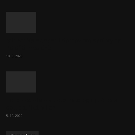
Ministr Válek ocenil domov pro seniory za
70 000 měsíčně
10. 3. 2023
To, co se stalo ve stomatologii, je šílená
ostuda, říká Milan...
5. 12. 2022