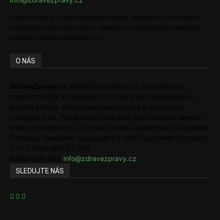
Obsah serveru je chráněn autorským právem. Jakékoli jeho užití včetně
publikování nebo jiného šíření je zakázáno bez předchozího písemného
souhlasu Copywrite Company s.r.o.
O NÁS
ZdraveZpravy.cz
přinášejí informace ze zdravotnictví,
zdravotní péče a zdravého životního stylu s přesahem do
sociální politiky. Provozovatelem serveru je Copywrite
Company s.r.o. Publikování nebo další šíření obsahu serveru
www.zdravezpravy.cz je bez souhlasu společnosti Copywrite
Company zakázáno. Copyright [c] 2020 Copywrite Company
s.r.o. / Copyright [c] ČTK.
Kontaktujte nás:
info@zdravezpravy.cz
SLEDUJTE NÁS