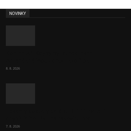
NOVINKY
Komentář: Kdyby byl steak lékem,
Američané jsou zdraví jako řípa
8. 8. 2026
Lékárny dostaly dalších 6 000 balení
chybějícího léku na rakovinu prsu
7. 8. 2026