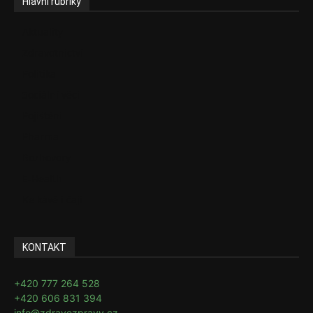
Hlavní rubriky
Aktuality
Zdravotnictví
Politika
Sociální věci
Pojištění
Pharma
Rozhovory
E-Health
Ke kávě i čaji
KONTAKT
+420 777 264 528
+420 606 831 394
info@zdravezpravy.cz