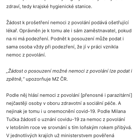
zdraví, tedy krajské hygienické stanice.
Žádost k prošetření nemoci z povolání podává ošetřující
lékař. Oprávněn je k tomu ale i sám zaměstnavatel, pokud
na ni má podezření. Podnět k posouzení může podat i
sama osoba vždy při podezření, že jí v práci vznikla
nemoc z povolání.
„Žádost o posouzení možné nemoci z povolání lze podat i
zpětně,“
upozorňuje MZ ČR.
Podle něj hlásí nemoci z povolání [přenosné i parazitární]
nejčastěji osoby v oboru zdravotní a sociální péče. A
nejinak je tomu i u onemocnění covid-19. Podle Milana
Tučka žádostí o uznání covidu-19 za nemoc z povolání
v letošním roce ve srovnání s tím loňským rokem přibývá.
V jednotlivých krajích už ministerstvem pověřená