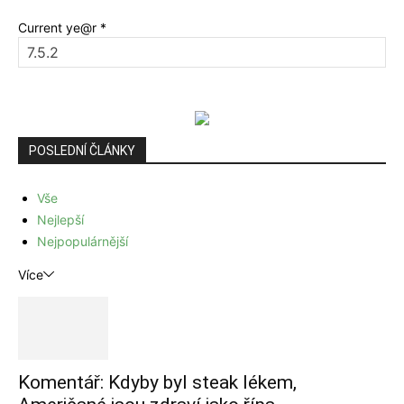
Current ye@r
*
POSLEDNÍ ČLÁNKY
Vše
Nejlepší
Nejpopulárnější
Více
Komentář: Kdyby byl steak lékem,