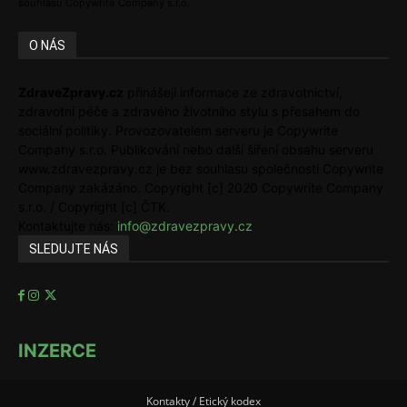
souhlasu Copywrite Company s.r.o.
O NÁS
ZdraveZpravy.cz
přinášejí informace ze zdravotnictví,
zdravotní péče a zdravého životního stylu s přesahem do
sociální politiky. Provozovatelem serveru je Copywrite
Company s.r.o. Publikování nebo další šíření obsahu serveru
www.zdravezpravy.cz je bez souhlasu společnosti Copywrite
Company zakázáno. Copyright [c] 2020 Copywrite Company
s.r.o. / Copyright [c] ČTK.
Kontaktujte nás:
info@zdravezpravy.cz
SLEDUJTE NÁS
INZERCE
Kontakty / Etický kodex