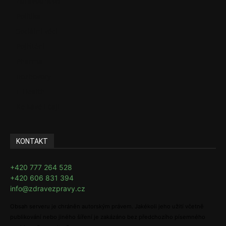
Zdravotnictví
Politika
Sociální věci
Pojištění
Pharma
Rozhovory
E-Health
Ke kávě i čaji
KONTAKT
+420 777 264 528
+420 606 831 394
info@zdravezpravy.cz
Obsah serveru je chráněn autorským právem. Jakékoli jeho užití včetně
publikování nebo jiného šíření je zakázáno bez předchozího písemného