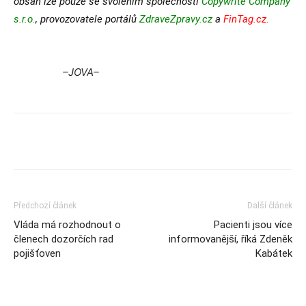
obsah lze pouze se svolením společnosti
Copywrite Company
s.r.o
.
, provozovatele portálů
ZdraveZpravy.cz
a
FinTag.cz.
–
JOVA–
Předchozí článek
Další článek
Vláda má rozhodnout o
Pacienti jsou více
členech dozorčích rad
informovanější, říká Zdeněk
pojišťoven
Kabátek