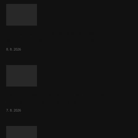
Komentář: Kdyby byl steak lékem,
Američané jsou zdraví jako řípa
8. 8. 2026
Lékárny dostaly dalších 6 000 balení
chybějícího léku na rakovinu prsu
7. 8. 2026