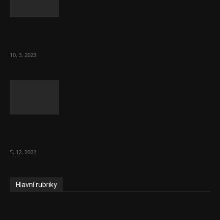
Ministr Válek ocenil domov pro seniory za
70 000 měsíčně
10. 3. 2023
To, co se stalo ve stomatologii, je šílená
ostuda, říká Milan...
5. 12. 2022
Hlavní rubriky
Aktuality