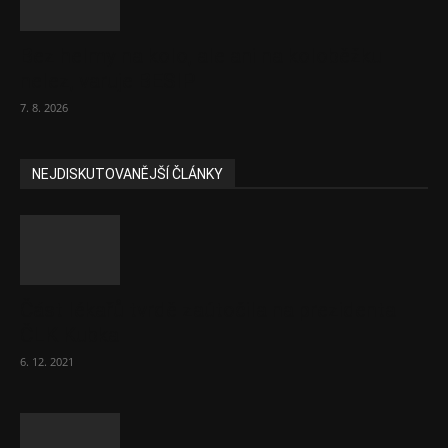
Bez helmy na kolo, ale ani na koloběžku
nelez, varuje BESIP
7. 8. 2026
NEJDISKUTOVANĚJŠÍ ČLÁNKY
Část lékařů tvrdě zaútočila na prezidenta
ČLK Kubka
6. 12. 2021