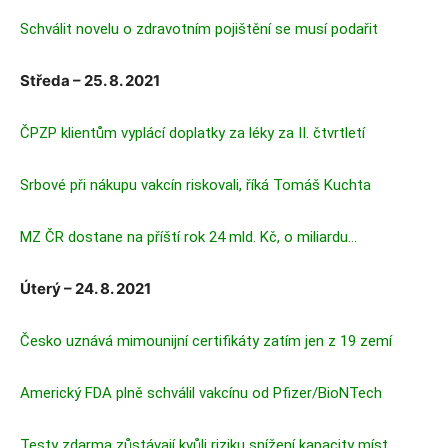
Schválit novelu o zdravotním pojištění se musí podařit
Středa – 25. 8. 2021
ČPZP klientům vyplácí doplatky za léky za II. čtvrtletí
Srbové při nákupu vakcín riskovali, říká Tomáš Kuchta
MZ ČR dostane na příští rok 24 mld. Kč, o miliardu…
Úterý – 24. 8. 2021
Česko uznává mimounijní certifikáty zatím jen z 19 zemí
Americký FDA plně schválil vakcínu od Pfizer/BioNTech
Testy zdarma zůstávají kvůli riziku snížení kapacity míst