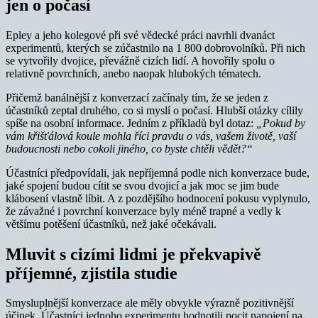
jen o počasí
Epley a jeho kolegové při své vědecké práci navrhli dvanáct
experimentů, kterých se zúčastnilo na 1 800 dobrovolníků. Při nich
se vytvořily dvojice, převážně cizích lidí. A hovořily spolu o
relativně povrchních, anebo naopak hlubokých tématech.
Přičemž banálnější z konverzací začínaly tím, že se jeden z
účastníků zeptal druhého, co si myslí o počasí. Hlubší otázky cílily
spíše na osobní informace. Jedním z příkladů byl dotaz:
„Pokud by
vám křišťálová koule mohla říci pravdu o vás, vašem životě, vaší
budoucnosti nebo cokoli jiného, co byste chtěli vědět?“
Účastníci předpovídali, jak nepříjemná podle nich konverzace bude,
jaké spojení budou cítit se svou dvojicí a jak moc se jim bude
klábosení vlastně líbit. A z pozdějšího hodnocení pokusu vyplynulo,
že závažné i povrchní konverzace byly méně trapné a vedly k
většímu potěšení účastníků, než jaké očekávali.
Mluvit s cizími lidmi je překvapivě
příjemné, zjistila studie
Smysluplnější konverzace ale měly obvykle výrazně pozitivnější
účinek. Účastníci jednoho experimentu hodnotili pocit napojení na