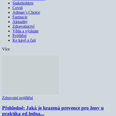
Stakeholders
Covid
Adman´s Choice
Farmacie
Aktuality
Zdravotnictví
Věda a výzkum
Pojištění
Ke kávě a čaji
Více
Zdravotní pojištění
Přehledně: Jaká je hrazená prevence pro ženy u
praktika od ledna...