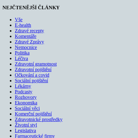
NEJČTENĚJŠÍ ČLÁNKY
Vše
E-health
Zdravé recepty
Komentáře
Zdravé Zprávy
Nemocnice
Politika
Léčiva
Zdravotní gramotnost
Zdravotní pojištění
Očkování a covid
Sociální pojištění
Lékárny
Podcasty
Rozhovory
Ekonomika
Sociální věci
Komerční pojištění
Zdravotnické prostředky
Životní styl
Legislativa
Farmaceutické firmy