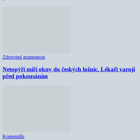
Zdravotní gramotnost
Netopýři míří okny do českých ložnic. Lékaři varují
před pokousáním
Komentáře