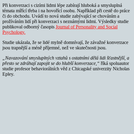
Při konverzaci s cizími lidmi lépe zabírají hluboká a smysluplná
témata mířící třeba i na hovořící osobu. Například při cestě do práce
či do obchodu. Uvádí to nová studie zabývající se chováním a
prožíváním lidí při konverzaci s neznámými lidmi. Výsledky studie
publikoval odborný časopis
Journal of Personality and Social
Psychology.
Studie ukázala, že se lidé mylně domnívají, že závažné konverzace
jsou trapnější a méně příjemné, než ve skutečnosti jsou.
„Navazování smysluplných vztahů s ostatními dělá lidi šťastnější, a
přesto se zdráhají zapojit se do hlubší konverzace,“
říká spoluautor
studie profesor behaviorálních věd z Chicagské univerzity Nicholas
Epley.