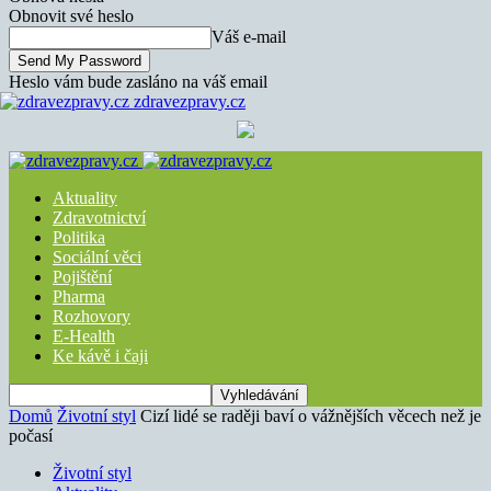
Obnovit své heslo
Váš e-mail
Heslo vám bude zasláno na váš email
zdravezpravy.cz
Aktuality
Zdravotnictví
Politika
Sociální věci
Pojištění
Pharma
Rozhovory
E-Health
Ke kávě i čaji
Domů
Životní styl
Cizí lidé se raději baví o vážnějších věcech než je
počasí
Životní styl