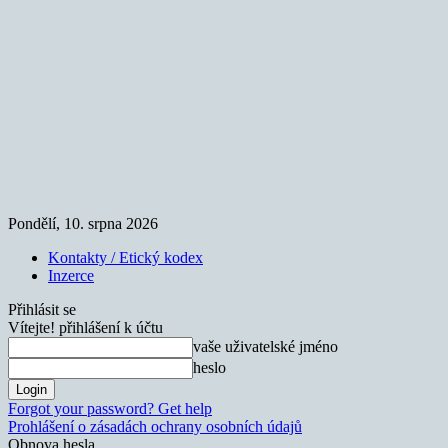
Pondělí, 10. srpna 2026
Kontakty / Etický kodex
Inzerce
Přihlásit se
Vítejte! přihlášení k účtu
vaše uživatelské jméno
heslo
Forgot your password? Get help
Prohlášení o zásadách ochrany osobních údajů
Obnova hesla