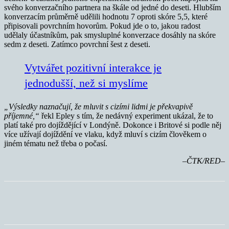
svého konverzačního partnera na škále od jedné do deseti. Hlubším
konverzacím průměrně udělili hodnotu 7 oproti skóre 5,5, které
připisovali povrchním hovorům. Pokud jde o to, jakou radost
udělaly účastníkům, pak smysluplné konverzace dosáhly na skóre
sedm z deseti. Zatímco povrchní šest z deseti.
Vytvářet pozitivní interakce je
jednodušší, než si myslíme
„Výsledky naznačují, že mluvit s cizími lidmi je překvapivě
příjemné,“
řekl Epley s tím, že nedávný experiment ukázal, že to
platí také pro dojíždějící v Londýně. Dokonce i Britové si podle něj
více užívají dojíždění ve vlaku, když mluví s cizím člověkem o
jiném tématu než třeba o počasí.
–ČTK/RED–