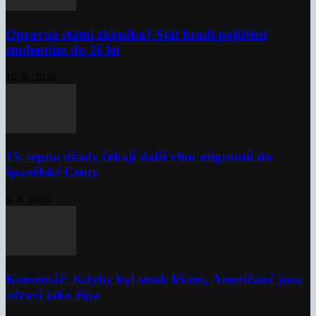
Opravná státní zkouška? Stát hradí pojištění
studentům do 26 let
10. 8. 2026
15. srpna úřady čekají další vlnu migrantů do
španělské Ceuty
9. 8. 2026
Komentář: Kdyby byl steak lékem, Američané jsou
zdraví jako řípa