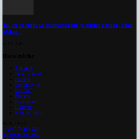
To, co se stalo ve stomatologii, je šílená ostuda, říká
Milan...
5. 12. 2022
Hlavní rubriky
Aktuality
Zdravotnictví
Politika
Sociální věci
Pojištění
Pharma
Rozhovory
E-Health
Ke kávě i čaji
KONTAKT
+420 777 264 528
+420 606 831 394