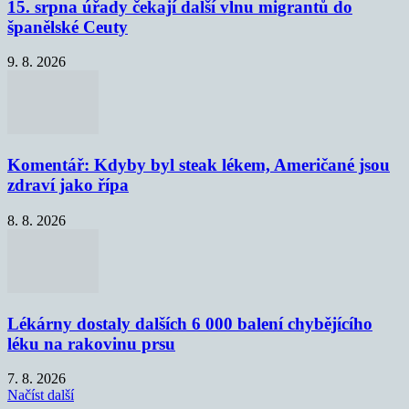
15. srpna úřady čekají další vlnu migrantů do
španělské Ceuty
9. 8. 2026
Komentář: Kdyby byl steak lékem, Američané jsou
zdraví jako řípa
8. 8. 2026
Lékárny dostaly dalších 6 000 balení chybějícího
léku na rakovinu prsu
7. 8. 2026
Načíst další