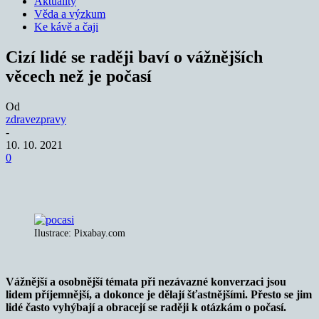
Aktuality
Věda a výzkum
Ke kávě a čaji
Cizí lidé se raději baví o vážnějších
věcech než je počasí
Od
zdravezpravy
-
10. 10. 2021
0
Ilustrace: Pixabay.com
Vážnější a osobnější témata při nezávazné konverzaci jsou
lidem příjemnější, a dokonce je dělají šťastnějšími. Přesto se jim
lidé často vyhýbají a obracejí se raději k otázkám o počasí.