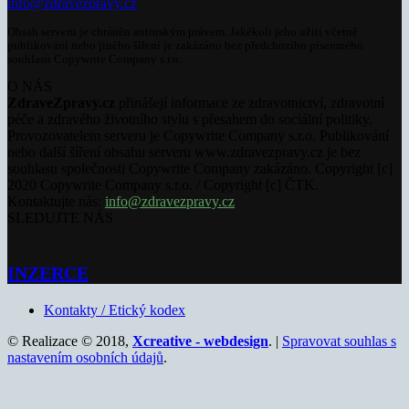
info@zdravezpravy.cz
Obsah serveru je chráněn autorským právem. Jakékoli jeho užití včetně
publikování nebo jiného šíření je zakázáno bez předchozího písemného
souhlasu Copywrite Company s.r.o.
O NÁS
ZdraveZpravy.cz
přinášejí informace ze zdravotnictví, zdravotní
péče a zdravého životního stylu s přesahem do sociální politiky.
Provozovatelem serveru je Copywrite Company s.r.o. Publikování
nebo další šíření obsahu serveru www.zdravezpravy.cz je bez
souhlasu společnosti Copywrite Company zakázáno. Copyright [c]
2020 Copywrite Company s.r.o. / Copyright [c] ČTK.
Kontaktujte nás:
info@zdravezpravy.cz
SLEDUJTE NÁS
INZERCE
Kontakty / Etický kodex
© Realizace © 2018,
Xcreative - webdesign
. |
Spravovat souhlas s
nastavením osobních údajů
.