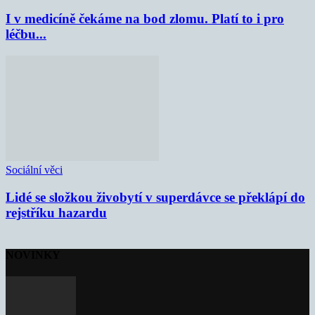
I v medicíně čekáme na bod zlomu. Platí to i pro
léčbu...
Sociální věci
Lidé se složkou živobytí v superdávce se překlápí do
rejstříku hazardu
NOVINKY