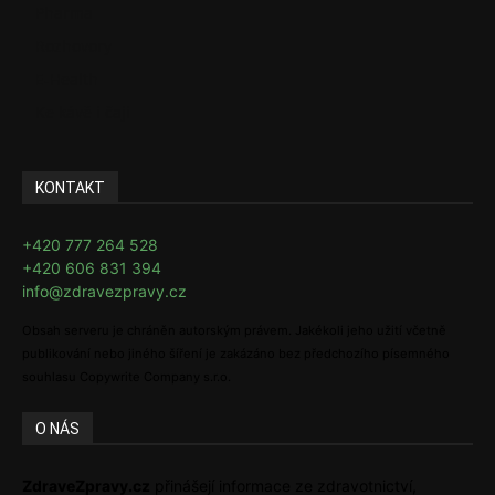
Pharma
Rozhovory
E-Health
Ke kávě i čaji
KONTAKT
+420 777 264 528
+420 606 831 394
info@zdravezpravy.cz
Obsah serveru je chráněn autorským právem. Jakékoli jeho užití včetně
publikování nebo jiného šíření je zakázáno bez předchozího písemného
souhlasu Copywrite Company s.r.o.
O NÁS
ZdraveZpravy.cz
přinášejí informace ze zdravotnictví,