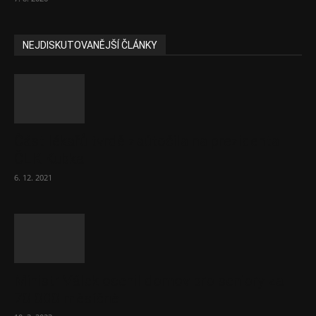
NEJDISKUTOVANĚJŠÍ ČLÁNKY
Část lékařů tvrdě zaútočila na prezidenta
ČLK Kubka
6. 12. 2021
Ministr Válek ocenil domov pro seniory za
70 000 měsíčně