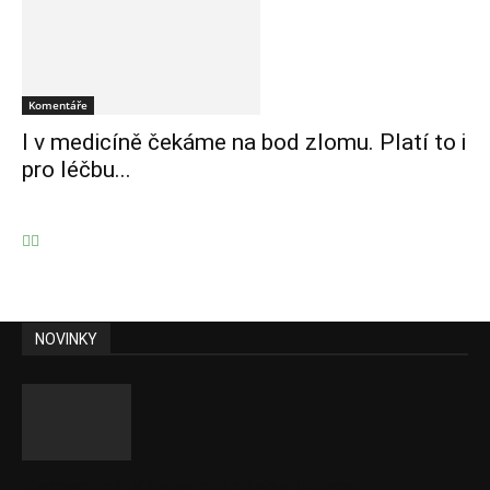
Komentáře
I v medicíně čekáme na bod zlomu. Platí to i
pro léčbu...
NOVINKY
Komentář: Kdyby byl steak lékem,