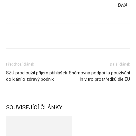
–DNA–
Předchozí článek
Další článek
SZÚ prodloužil příjem přihlášek
Sněmovna podpořila používání
do klání o zdravý podnik
in vitro prostředků dle EU
SOUVISEJÍCÍ ČLÁNKY