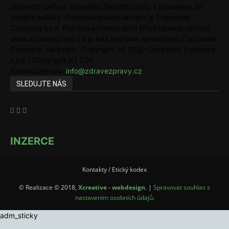
zdravotní péče a zdravého životního stylu s přesahem do
sociální politiky. Provozovatelem serveru je Copywrite
Company s.r.o. Publikování nebo další šíření obsahu serveru
www.zdravezpravy.cz je bez souhlasu společnosti Copywrite
Company zakázáno. Copyright [c] 2020 Copywrite Company
s.r.o. / Copyright [c] ČTK.
Kontaktujte nás:
info@zdravezpravy.cz
SLEDUJTE NÁS
INZERCE
Kontakty / Etický kodex
© Realizace © 2018,
Xcreative - webdesign
. |
Spravovat souhlas s
nastavením osobních údajů
.
adm_sticky