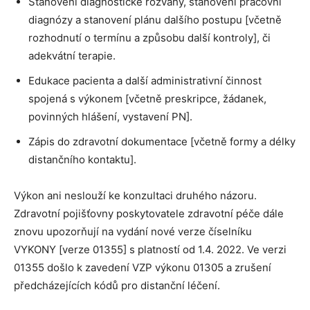
Stanovení diagnostické rozvahy, stanovení pracovní
diagnózy a stanovení plánu dalšího postupu [včetně
rozhodnutí o termínu a způsobu další kontroly], či
adekvátní terapie.
Edukace pacienta a další administrativní činnost
spojená s výkonem [včetně preskripce, žádanek,
povinných hlášení, vystavení PN].
Zápis do zdravotní dokumentace [včetně formy a délky
distančního kontaktu].
Výkon ani neslouží ke konzultaci druhého názoru.
Zdravotní pojišťovny poskytovatele zdravotní péče dále
znovu upozorňují na vydání nové verze číselníku
VYKONY [verze 01355] s platností od 1.4. 2022. Ve verzi
01355 došlo k zavedení VZP výkonu 01305 a zrušení
předcházejících kódů pro distanční léčení.