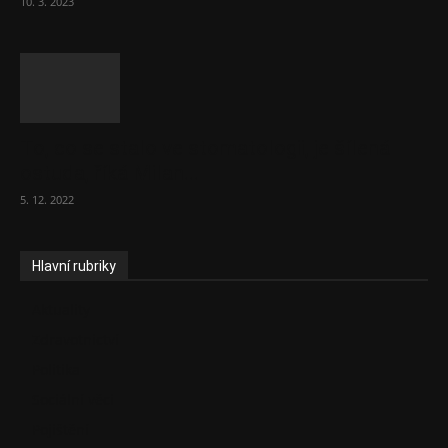
10. 3. 2023
To, co se stalo ve stomatologii, je šílená
ostuda, říká Milan...
5. 12. 2022
Hlavní rubriky
Aktuality
Zdravotnictví
Politika
Sociální věci
Pojištění