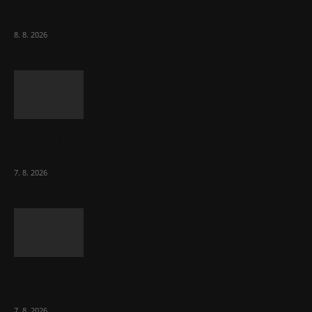
Američané jsou zdraví jako řípa
8. 8. 2026
Lékárny dostaly dalších 6 000 balení
chybějícího léku na rakovinu prsu
7. 8. 2026
Bez helmy na kolo, ale ani na koloběžku
nelez, varuje BESIP
7. 8. 2026