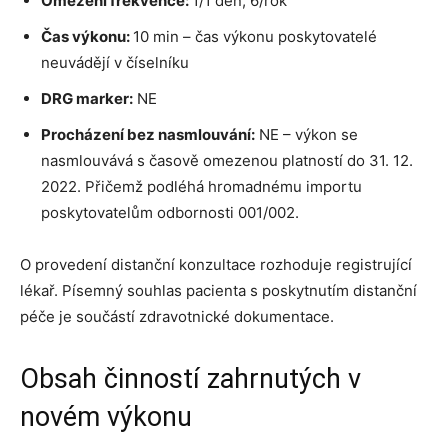
Omezení frekvence:
1/1 den; 6/rok
Čas výkonu:
10 min – čas výkonu poskytovatelé
neuvádějí v číselníku
DRG marker:
NE
Procházení bez nasmlouvání:
NE – výkon se
nasmlouvává s časově omezenou platností do 31. 12.
2022. Přičemž podléhá hromadnému importu
poskytovatelům odbornosti 001/002.
O provedení distanční konzultace rozhoduje registrující
lékař. Písemný souhlas pacienta s poskytnutím distanční
péče je součástí zdravotnické dokumentace.
Obsah činností zahrnutých v
novém výkonu