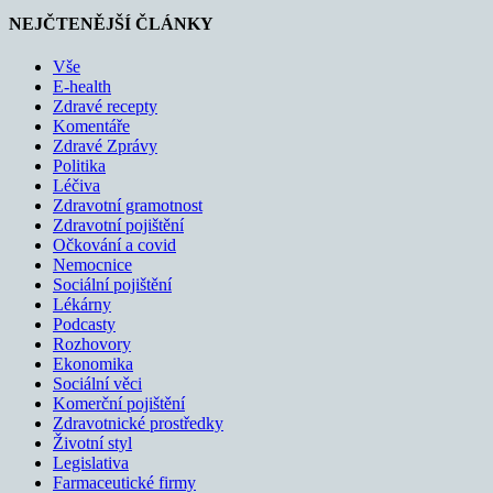
NEJČTENĚJŠÍ ČLÁNKY
Vše
E-health
Zdravé recepty
Komentáře
Zdravé Zprávy
Politika
Léčiva
Zdravotní gramotnost
Zdravotní pojištění
Očkování a covid
Nemocnice
Sociální pojištění
Lékárny
Podcasty
Rozhovory
Ekonomika
Sociální věci
Komerční pojištění
Zdravotnické prostředky
Životní styl
Legislativa
Farmaceutické firmy