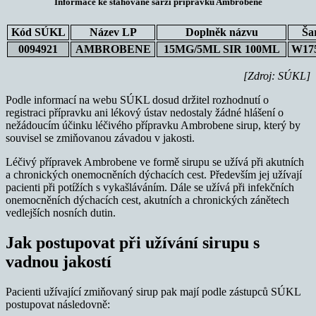
Informace ke stahované šarži přípravku Ambrobene
Kód SÚKL
Název LP
Doplněk názvu
Ša
0094921
AMBROBENE
15MG/5ML SIR 100ML
W17
[Zdroj: SÚKL]
Podle informací na webu SÚKL dosud držitel rozhodnutí o
registraci přípravku ani lékový ústav nedostaly žádné hlášení o
nežádoucím účinku léčivého přípravku Ambrobene sirup, který by
souvisel se zmiňovanou závadou v jakosti.
Léčivý přípravek Ambrobene ve formě sirupu se užívá při akutních
a chronických onemocněních dýchacích cest. Především jej užívají
pacienti při potížích s vykašláváním. Dále se užívá při infekčních
onemocněních dýchacích cest, akutních a chronických zánětech
vedlejších nosních dutin.
Jak postupovat při užívání sirupu s
vadnou jakostí
Pacienti užívající zmiňovaný sirup pak mají podle zástupců SÚKL
postupovat následovně: