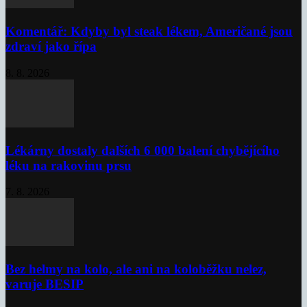
Komentář: Kdyby byl steak lékem, Američané jsou
zdraví jako řípa
8. 8. 2026
Lékárny dostaly dalších 6 000 balení chybějícího
léku na rakovinu prsu
7. 8. 2026
Bez helmy na kolo, ale ani na koloběžku nelez,
varuje BESIP