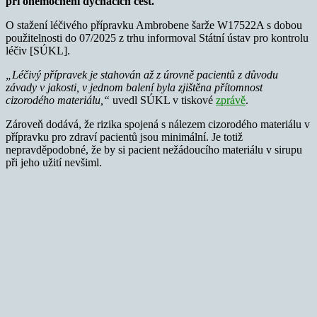
při onemocnění dýchacích cest.
O stažení léčivého přípravku Ambrobene šarže W17522A s dobou
použitelnosti do 07/2025 z trhu informoval Státní ústav pro kontrolu
léčiv [SÚKL].
„Léčivý přípravek je stahován až z úrovně pacientů z důvodu
závady v jakosti, v jednom balení byla zjištěna přítomnost
cizorodého materiálu,“
uvedl SÚKL v tiskové
zprávě
.
Zároveň dodává, že rizika spojená s nálezem cizorodého materiálu v
přípravku pro zdraví pacientů jsou minimální. Je totiž
nepravděpodobné, že by si pacient nežádoucího materiálu v sirupu
při jeho užití nevšiml.