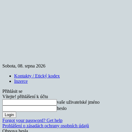
Sobota, 08. srpna 2026
Kontakty / Etický kodex
Inzerce
Přihlásit se
Vítejte! přihlášení k účtu
vaše uživatelské jméno
heslo
Forgot your password? Get help
Prohlášení o zásadách ochrany osobních údajů
Obnova hesla