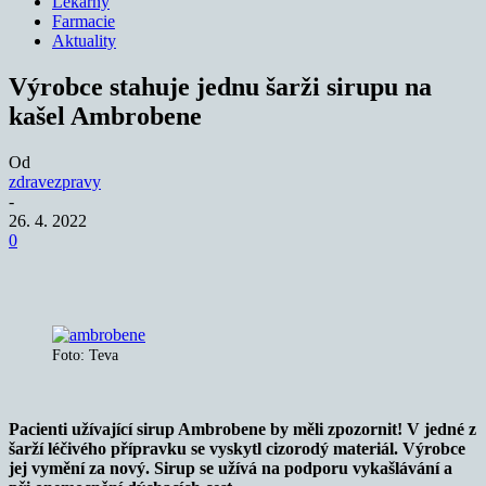
Lékárny
Farmacie
Aktuality
Výrobce stahuje jednu šarži sirupu na
kašel Ambrobene
Od
zdravezpravy
-
26. 4. 2022
0
Foto: Teva
Pacienti užívající sirup Ambrobene by měli zpozornit! V jedné z
šarží léčivého přípravku se vyskytl cizorodý materiál. Výrobce
jej vymění za nový. Sirup se užívá na podporu vykašlávání a