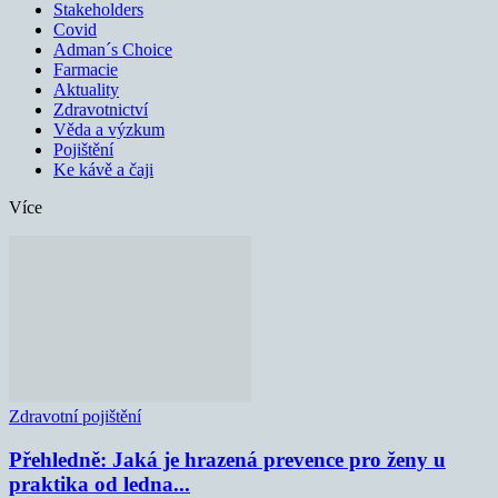
Stakeholders
Covid
Adman´s Choice
Farmacie
Aktuality
Zdravotnictví
Věda a výzkum
Pojištění
Ke kávě a čaji
Více
Zdravotní pojištění
Přehledně: Jaká je hrazená prevence pro ženy u
praktika od ledna...