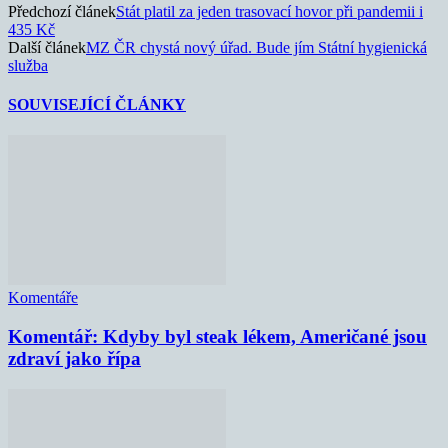
Předchozí článek
Stát platil za jeden trasovací hovor při pandemii i
435 Kč
Další článek
MZ ČR chystá nový úřad. Bude jím Státní hygienická
služba
SOUVISEJÍCÍ ČLÁNKY
Komentáře
Komentář: Kdyby byl steak lékem, Američané jsou
zdraví jako řípa