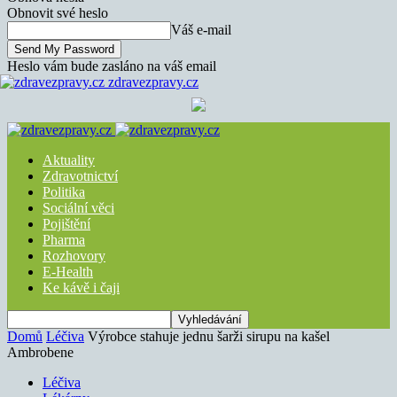
Obnovit své heslo
Váš e-mail
Heslo vám bude zasláno na váš email
zdravezpravy.cz
Aktuality
Zdravotnictví
Politika
Sociální věci
Pojištění
Pharma
Rozhovory
E-Health
Ke kávě i čaji
Domů
Léčiva
Výrobce stahuje jednu šarži sirupu na kašel
Ambrobene
Léčiva