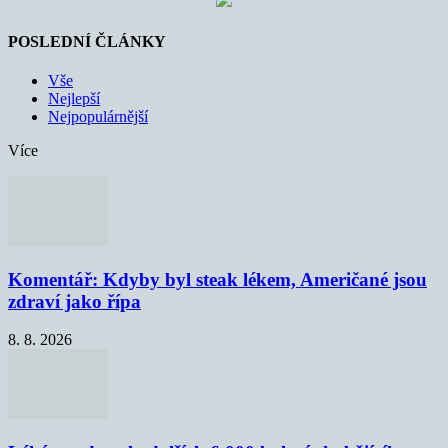
POSLEDNÍ ČLÁNKY
Vše
Nejlepší
Nejpopulárnější
Více
Komentář: Kdyby byl steak lékem, Američané jsou
zdraví jako řípa
8. 8. 2026