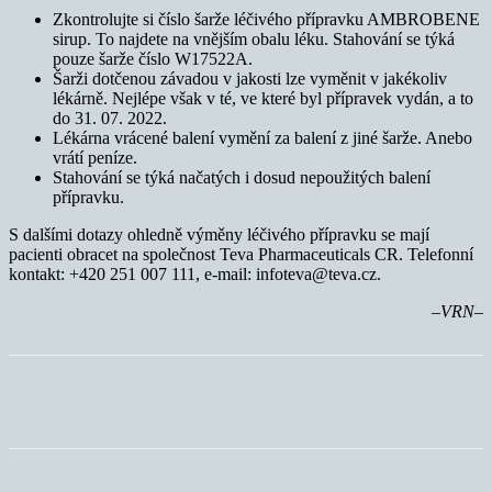
Zkontrolujte si číslo šarže léčivého přípravku AMBROBENE
sirup. To najdete na vnějším obalu léku. Stahování se týká
pouze šarže číslo W17522A.
Šarži dotčenou závadou v jakosti lze vyměnit v jakékoliv
lékárně. Nejlépe však v té, ve které byl přípravek vydán, a to
do 31. 07. 2022.
Lékárna vrácené balení vymění za balení z jiné šarže. Anebo
vrátí peníze.
Stahování se týká načatých i dosud nepoužitých balení
přípravku.
S dalšími dotazy ohledně výměny léčivého přípravku se mají
pacienti obracet na společnost Teva Pharmaceuticals CR. Telefonní
kontakt: +420 251 007 111, e-mail: infoteva@teva.cz.
–VRN–