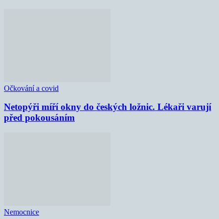
Očkování a covid
Netopýři míří okny do českých ložnic. Lékaři varují
před pokousáním
Nemocnice