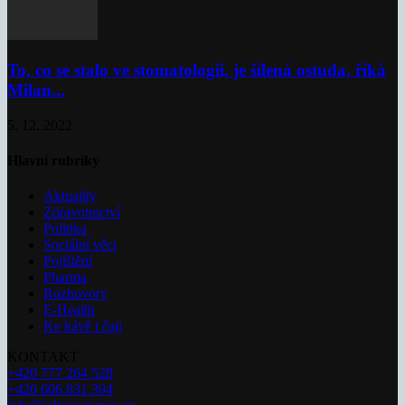
To, co se stalo ve stomatologii, je šílená ostuda, říká
Milan...
5. 12. 2022
Hlavní rubriky
Aktuality
Zdravotnictví
Politika
Sociální věci
Pojištění
Pharma
Rozhovory
E-Health
Ke kávě i čaji
KONTAKT
+420 777 264 528
+420 606 831 394