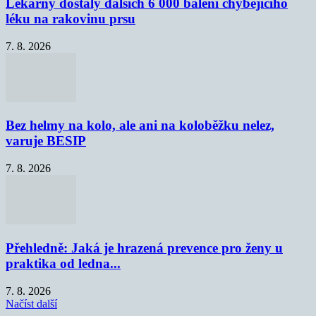
Lékárny dostaly dalších 6 000 balení chybějícího
léku na rakovinu prsu
7. 8. 2026
Bez helmy na kolo, ale ani na koloběžku nelez,
varuje BESIP
7. 8. 2026
Přehledně: Jaká je hrazená prevence pro ženy u
praktika od ledna...
7. 8. 2026
Načíst další