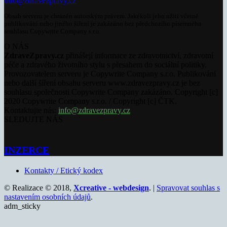
info@zdravezpravy.cz
Obsah serveru je chráněn autorským právem. Jakékoli jeho užití včetně
publikování nebo jiného šíření je zakázáno bez předchozího písemného
souhlasu Copywrite Company s.r.o.
O NÁS
ZdraveZpravy.cz
přinášejí informace ze zdravotnictví, zdravotní
péče a zdravého životního stylu s přesahem do sociální politiky.
Provozovatelem serveru je Copywrite Company s.r.o. Publikování
nebo další šíření obsahu serveru www.zdravezpravy.cz je bez
souhlasu společnosti Copywrite Company zakázáno. Copyright [c]
2020 Copywrite Company s.r.o. / Copyright [c] ČTK.
Kontaktujte nás:
info@zdravezpravy.cz
SLEDUJTE NÁS
INZERCE
Kontakty / Etický kodex
© Realizace © 2018,
Xcreative - webdesign
. |
Spravovat souhlas s
nastavením osobních údajů
.
adm_sticky