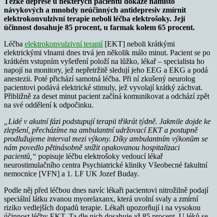
Těžké deprese u některých pacientů dokáže namísto
návykových a mnohdy neúčinných antidepresiv zmírnit
elektrokonvulzivní terapie neboli léčba elektrošoky. Její
účinnost dosahuje 85 procent, u farmak kolem 65 procent.
Léčba
elektrokonvulzivní terapií
[EKT] neboli krátkými
elektrickými vlnami dnes trvá jen několik málo minut. Pacient se po
krátkém vstupním vyšetření položí na lůžko, lékař – specialista ho
napojí na monitory, jež nepřetržitě sledují jeho EEG a EKG a podá
anestezii. Poté přichází samotná léčba. Při ní zkušený neurolog
pacientovi podává elektrické stimuly, jež vyvolají krátký záchvat.
Přibližně za deset minut pacient začíná komunikovat a odchází zpět
na své oddělení k odpočinku.
„Lidé v akutní fázi podstupují terapii třikrát týdně. Jakmile dojde ke
zlepšení, přecházíme na ambulantní udržovací EKT a postupně
prodlužujeme interval mezi výkony. Díky ambulantním výkonům se
nám povedlo pětinásobně snížit opakovanou hospitalizaci
pacientů,“
popisuje léčbu elektrošoky vedoucí lékař
neurostimulačního centra Psychiatrické kliniky Všeobecné fakultní
nemocnice [VFN] a 1. LF UK Jozef Buday.
Podle něj před léčbou dnes navíc lékaři pacientovi nitrožilně podají
speciální látku zvanou myorelaxanx, která uvolní svaly a zmírní
riziko vedlejších dopadů terapie. Lékaři upozorňují i na vysokou
účinnost léčby EKT. Ta dle nich dosahuje až 85 procent. U léků se