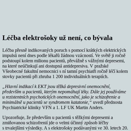
Léčba elektrošoky už není, co bývala
Léčba přesně indikovaných poruch s pomocí krátkých elektrických
impulsů není dnes podle lékařů žádnou vzácností. Ve světě ji ročně
podstoupí kolem milionu pacientů, převážně s vážnými depresemi,
na které neúčinkují ani dostupná antidepresiva. V pražské
Všeobecné fakultní nemocnici s ní tamní psychiatři ročně léčí kolem
stovky pacientů při zhruba 1 200 individuálních terapiích.
„Hlavní indikací k EKT jsou těžká depresivní onemocnění,
především u pacientů, kterým nepomáhají léky. Dále jej používáme
u rezistentních psychotických onemocnění, jako je schizofrenie a
minimálně u pacientů se syndromem katatonie,“
uvedl přednosta
Psychiatrické kliniky VFN a 1. LF UK Martin Anders.
Upozorňuje, že především u pacientů s těžkými depresemi a
zmiňovanou schizofrenií jde o velmi účinný způsob léčby
s trvalejšími výsledky. A s elektrošoky podávanými ve 30. letech 20.