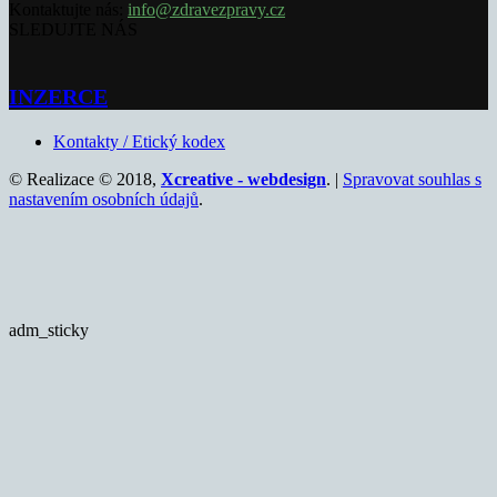
Kontaktujte nás:
info@zdravezpravy.cz
SLEDUJTE NÁS
INZERCE
Kontakty / Etický kodex
© Realizace © 2018,
Xcreative - webdesign
. |
Spravovat souhlas s
nastavením osobních údajů
.
adm_sticky