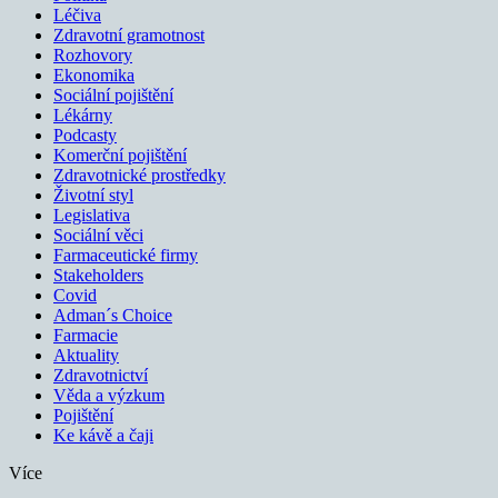
Léčiva
Zdravotní gramotnost
Rozhovory
Ekonomika
Sociální pojištění
Lékárny
Podcasty
Komerční pojištění
Zdravotnické prostředky
Životní styl
Legislativa
Sociální věci
Farmaceutické firmy
Stakeholders
Covid
Adman´s Choice
Farmacie
Aktuality
Zdravotnictví
Věda a výzkum
Pojištění
Ke kávě a čaji
Více