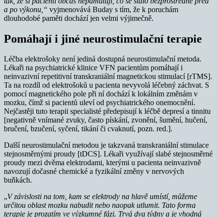
tak, že si pacienti občas nepamatují, co se stalo bezprostředně před
a po výkonu,“
vyjmenovává Buday s tím, že k poruchám
dlouhodobé paměti dochází jen velmi výjimečně.
Pomáhají i jiné neurostimulační terapie
Léčba elektrošoky není jediná dostupná neurostimulační metoda.
Lékaři na psychiatrické klinice VFN pacientům pomáhají i
neinvazivní repetitivní transkraniální magnetickou stimulací [rTMS].
Ta na rozdíl od elektrošoků u pacienta nevyvolá léčebný záchvat. S
pomocí magnetického pole při ní dochází k lokálním změnám v
mozku, čímž si pacientů uleví od psychiatrického onemocnění.
Nejčastěji tuto terapii specialisté předepisují k léčbě depresí a tinnitu
[negativně vnímané zvuky, často pískání, zvonění, šumění, hučení,
bručení, bzučení, syčení, tikání či cvaknutí, pozn. red.].
Další neurostimulační metodou je takzvaná transkraniální stimulace
stejnosměrnými proudy [tDCS]. Lékaři využívají slabé stejnosměrné
proudy mezi dvěma elektrodami, kterými u pacienta neinvazivně
navozují dočasné chemické a fyzikální změny v nervových
buňkách.
„
V závislosti na tom, kam se elektrody na hlavě umístí, můžeme
určitou oblast mozku nabudit nebo naopak utlumit. Tato forma
terapie je prozatím ve výzkumné fázi. Trvá dva týdny a je vhodná