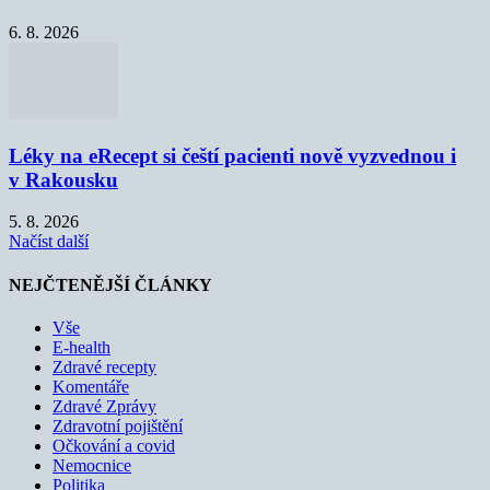
6. 8. 2026
Léky na eRecept si čeští pacienti nově vyzvednou i
v Rakousku
5. 8. 2026
Načíst další
NEJČTENĚJŠÍ ČLÁNKY
Vše
E-health
Zdravé recepty
Komentáře
Zdravé Zprávy
Zdravotní pojištění
Očkování a covid
Nemocnice
Politika