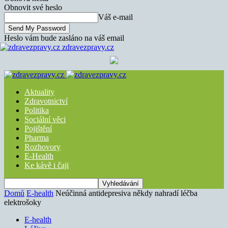
Obnovit své heslo
Váš e-mail
Heslo vám bude zasláno na váš email
zdravezpravy.cz
Aktuality
Zdravotnictví
Politika
Sociální věci
Pojištění
Pharma
Rozhovory
E-Health
Ke kávě i čaji
Domů
E-health
Neúčinná antidepresiva někdy nahradí léčba
elektrošoky
E-health