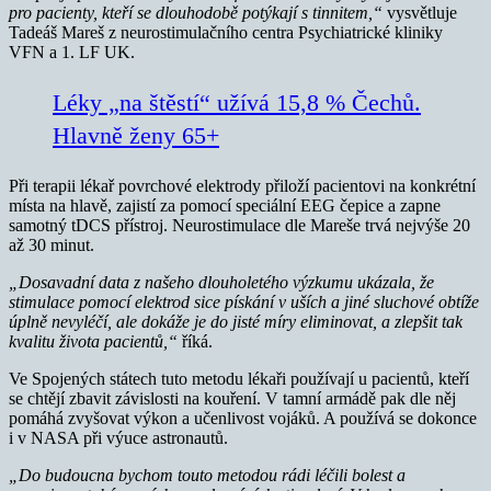
pro pacienty, kteří se dlouhodobě potýkají s tinnitem,“
vysvětluje
Tadeáš Mareš z neurostimulačního centra Psychiatrické kliniky
VFN a 1. LF UK.
Léky „na štěstí“ užívá 15,8 % Čechů.
Hlavně ženy 65+
Při terapii lékař povrchové elektrody přiloží pacientovi na konkrétní
místa na hlavě, zajistí za pomocí speciální EEG čepice a zapne
samotný tDCS přístroj. Neurostimulace dle Mareše trvá nejvýše 20
až 30 minut.
„Dosavadní data z našeho dlouholetého výzkumu ukázala, že
stimulace pomocí elektrod sice pískání v uších a jiné sluchové obtíže
úplně nevyléčí, ale dokáže je do jisté míry eliminovat, a zlepšit tak
kvalitu života pacientů,“
říká.
Ve Spojených státech tuto metodu lékaři používají u pacientů, kteří
se chtějí zbavit závislosti na kouření. V tamní armádě pak dle něj
pomáhá zvyšovat výkon a učenlivost vojáků. A používá se dokonce
i v NASA při výuce astronautů.
„Do budoucna bychom touto metodou rádi léčili bolest a