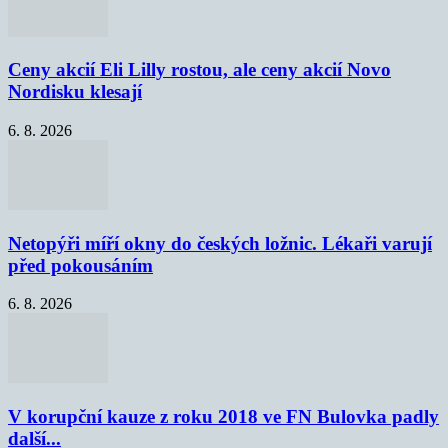
Ceny akcií Eli Lilly rostou, ale ceny akcií Novo
Nordisku klesají
6. 8. 2026
Netopýři míří okny do českých ložnic. Lékaři varují
před pokousáním
6. 8. 2026
V korupční kauze z roku 2018 ve FN Bulovka padly
další...