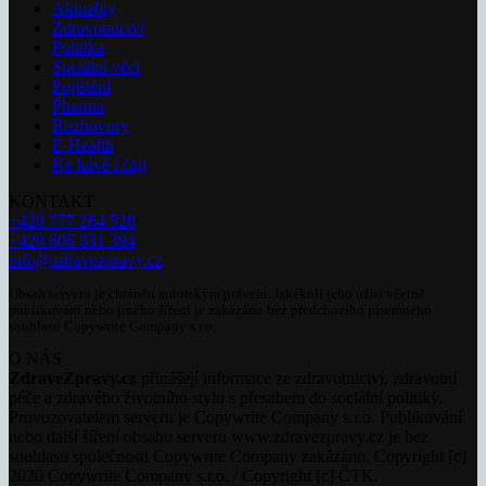
Aktuality
Zdravotnictví
Politika
Sociální věci
Pojištění
Pharma
Rozhovory
E-Health
Ke kávě i čaji
KONTAKT
+420 777 264 528
+420 606 831 394
info@zdravezpravy.cz
Obsah serveru je chráněn autorským právem. Jakékoli jeho užití včetně
publikování nebo jiného šíření je zakázáno bez předchozího písemného
souhlasu Copywrite Company s.r.o.
O NÁS
ZdraveZpravy.cz
přinášejí informace ze zdravotnictví, zdravotní
péče a zdravého životního stylu s přesahem do sociální politiky.
Provozovatelem serveru je Copywrite Company s.r.o. Publikování
nebo další šíření obsahu serveru www.zdravezpravy.cz je bez
souhlasu společnosti Copywrite Company zakázáno. Copyright [c]
2020 Copywrite Company s.r.o. / Copyright [c] ČTK.