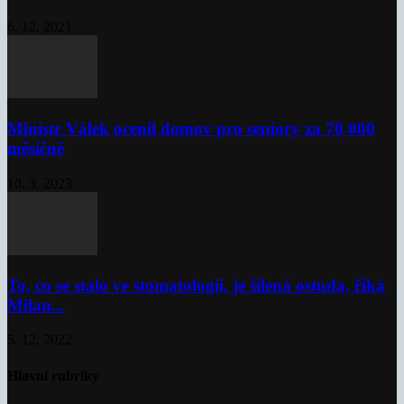
6. 12. 2021
Ministr Válek ocenil domov pro seniory za 70 000
měsíčně
10. 3. 2023
To, co se stalo ve stomatologii, je šílená ostuda, říká
Milan...
5. 12. 2022
Hlavní rubriky