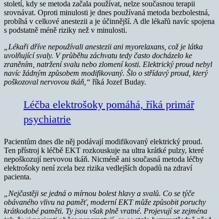
století, kdy se metoda začala používat, nelze současnou terapii
srovnávat. Oproti minulosti je dnes používaná metoda bezbolestná,
probíhá v celkové anestezii a je účinnější. A dle lékařů navíc spojena
s podstatně méně riziky než v minulosti.
„Lékaři dříve nepoužívali anestezii ani myorelaxans, což je látka
uvolňující svaly. V průběhu záchvatu tedy často docházelo ke
zraněním, natržení svalu nebo zlomení kosti. Elektrický proud nebyl
navíc žádným způsobem modifikovaný. Šlo o střídavý proud, který
poškozoval nervovou tkáň,“
říká Jozef Buday.
Léčba elektrošoky pomáhá, říká primář
psychiatrie
Pacientům dnes dle něj podávají modifikovaný elektrický proud.
Ten přístroj k léčbě EKT rozkouskuje na ultra krátké pulzy, které
nepoškozují nervovou tkáň. Nicméně ani současná metoda léčby
elektrošoky není zcela bez rizika vedlejších dopadů na zdraví
pacienta.
„Nejčastěji se jedná o mírnou bolest hlavy a svalů. Co se týče
obávaného vlivu na paměť, moderní EKT může způsobit poruchy
krátkodobé paměti. Ty jsou však plně vratné. Projevují se zejména