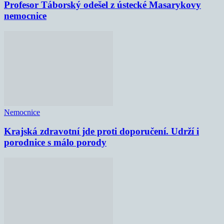
Profesor Táborský odešel z ústecké Masarykovy
nemocnice
Nemocnice
Krajská zdravotní jde proti doporučení. Udrží i
porodnice s málo porody