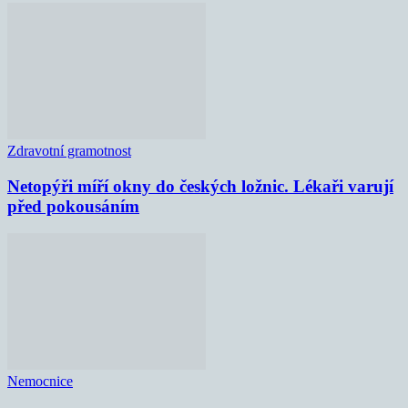
Zdravotní gramotnost
Netopýři míří okny do českých ložnic. Lékaři varují
před pokousáním
Nemocnice