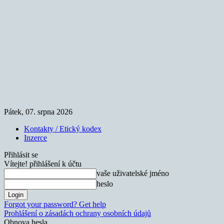
Pátek, 07. srpna 2026
Kontakty / Etický kodex
Inzerce
Přihlásit se
Vítejte! přihlášení k účtu
vaše uživatelské jméno
heslo
Forgot your password? Get help
Prohlášení o zásadách ochrany osobních údajů
Obnova hesla