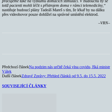
pracujeme také na výzkumu domácích stimulací. V budoucnu by se
totiž pacienti mohli léčit s přístrojem doma v rámci telemedicíny,“
nastiňuje budoucí plány Tadeáš Mareš s tím, že lékař by na dálku
přes videohovor pouze dohlížel na správné umístění elektrod.
–VRN–
Předchozí článek
Na podzim nás určitě čeká vlna covidu, říká ministr
Válek
Další článek
Zdravé Zprávy: Přehled článků od 9.5. do 15.5. 2022
SOUVISEJÍCÍ ČLÁNKY