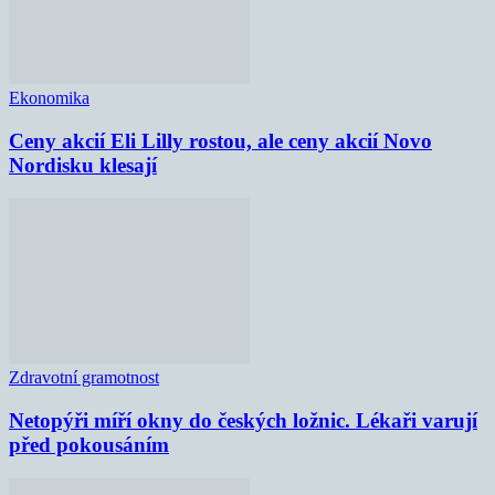
Ekonomika
Ceny akcií Eli Lilly rostou, ale ceny akcií Novo
Nordisku klesají
Zdravotní gramotnost
Netopýři míří okny do českých ložnic. Lékaři varují
před pokousáním