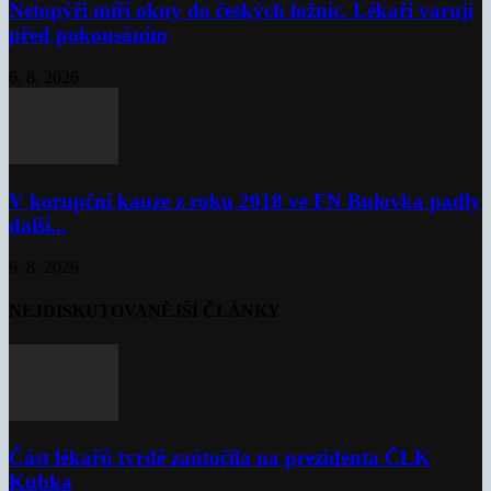
Netopýři míří okny do českých ložnic. Lékaři varují
před pokousáním
6. 8. 2026
V korupční kauze z roku 2018 ve FN Bulovka padly
další...
6. 8. 2026
NEJDISKUTOVANĚJŠÍ ČLÁNKY
Část lékařů tvrdě zaútočila na prezidenta ČLK
Kubka