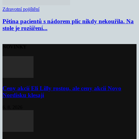
Zdravotní pojištění
Pětina pacientů s nádorem plic nikdy nekouřila. Na
stole je rozšíření...
NOVINKY
Ceny akcií Eli Lilly rostou, ale ceny akcií Novo
Nordisku klesají
6. 8. 2026