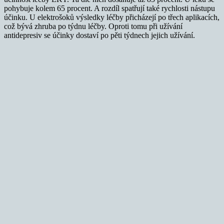
pohybuje kolem 65 procent. A rozdíl spatřují také rychlosti nástupu
účinku. U elektrošoků výsledky léčby přicházejí po třech aplikacích,
což bývá zhruba po týdnu léčby. Oproti tomu při užívání
antidepresiv se účinky dostaví po pěti týdnech jejich užívání.