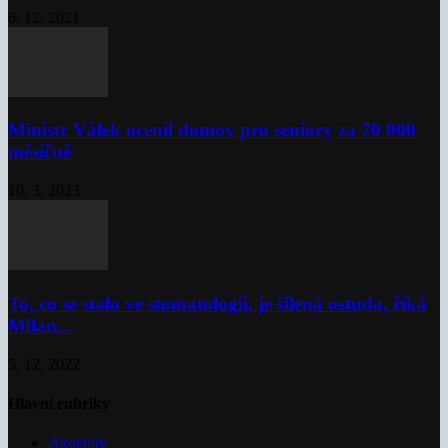
6. 12. 2021
Ministr Válek ocenil domov pro seniory za 70 000
měsíčně
10. 3. 2023
To, co se stalo ve stomatologii, je šílená ostuda, říká
Milan...
5. 12. 2022
Hlavní rubriky
Aktuality