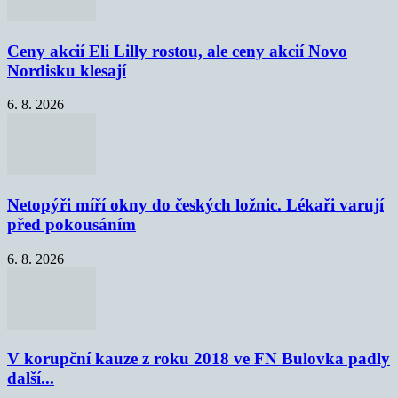
Ceny akcií Eli Lilly rostou, ale ceny akcií Novo
Nordisku klesají
6. 8. 2026
Netopýři míří okny do českých ložnic. Lékaři varují
před pokousáním
6. 8. 2026
V korupční kauze z roku 2018 ve FN Bulovka padly
další...