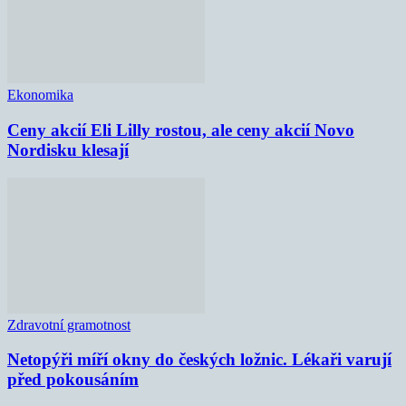
Ekonomika
Ceny akcií Eli Lilly rostou, ale ceny akcií Novo
Nordisku klesají
Zdravotní gramotnost
Netopýři míří okny do českých ložnic. Lékaři varují
před pokousáním