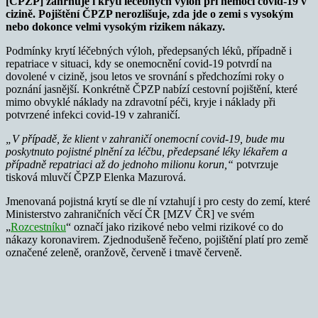
[ČPZP] zahrnuje i krytí léčebných výloh při nemoci covid-19 v
cizině. Pojištění ČPZP nerozlišuje, zda jde o zemi s vysokým
nebo dokonce velmi vysokým rizikem nákazy.
Podmínky krytí léčebných výloh, předepsaných léků, případně i
repatriace v situaci, kdy se onemocnění covid-19 potvrdí na
dovolené v cizině, jsou letos ve srovnání s předchozími roky o
poznání jasnější. Konkrétně ČPZP nabízí cestovní pojištění, které
mimo obvyklé náklady na zdravotní péči, kryje i náklady při
potvrzené infekci covid-19 v zahraničí.
„V případě, že klient v zahraničí onemocní covid-19, bude mu
poskytnuto pojistné plnění za léčbu, předepsané léky lékařem a
případně repatriaci až do jednoho milionu korun,“
potvrzuje
tisková mluvčí ČPZP Elenka Mazurová.
Jmenovaná pojistná krytí se dle ní vztahují i pro cesty do zemí, které
Ministerstvo zahraničních věcí ČR [MZV ČR] ve svém
„
Rozcestníku
“ označí jako rizikové nebo velmi rizikové co do
nákazy koronavirem. Zjednodušeně řečeno, pojištění platí pro země
označené zeleně, oranžově, červeně i tmavě červeně.