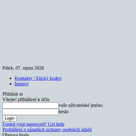
Pátek, 07. srpna 2026
Kontakty / Etický kodex
Inzerce
Přihlásit se
Vítejte! přihlášení k účtu
vaše uživatelské jméno
heslo
Forgot your password? Get help
Prohlášení o zásadách ochrany osobních údajů
Obnova hesla