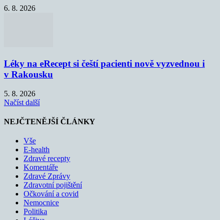
6. 8. 2026
Léky na eRecept si čeští pacienti nově vyzvednou i
v Rakousku
5. 8. 2026
Načíst další
NEJČTENĚJŠÍ ČLÁNKY
Vše
E-health
Zdravé recepty
Komentáře
Zdravé Zprávy
Zdravotní pojištění
Očkování a covid
Nemocnice
Politika