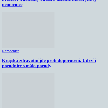
nemocnice
Nemocnice
Krajská zdravotní jde proti doporučení. Udrží i
porodnice s málo porody