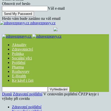
Obnovit své heslo
Váš e-mail
Heslo vám bude zasláno na váš email
zdravezpravy.cz
Aktuality
Zdravotnictví
Politika
Sociální věci
Pojištění
Pharma
Rozhovory
E-Health
Ke kávě i čaji
Domů
Zdravotní pojištění
V cestovním pojištění ČPZP kryje i
výlohy při covidu
Zdravotní pojištění