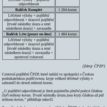
odpovědnosti
Balíček Komplet
1 204 korun
Léčebné výlohy + pojištění
odpovědnosti + úrazové pojištění
[trvalé následky úrazu a smrt
následkem úrazu] + zavazadla
Balíček Léto [pouze on-line]
1 484 korun
Léčebné výlohy + pojištění
odpovědnosti + úrazové pojištění
[trvalé následky úrazu a smrt
následkem úrazu] + zavazadla +
sportovní vybavení
[Zdroj: ČPZP]
Cestovní pojištění ČPZP, které nabízí ve spolupráci s Českou
podnikatelskou pojišťovnou, kryje veškeré léčebné výlohy v
zahraničí do deseti milionů korun.
„U pojištění odpovědnosti je limit pojistného plnění pokryt částkou
čtyři miliony korun. Trvalé následky úrazu jsou kryty částkou až půl
milionu korun,“
přibližuje mluvčí.