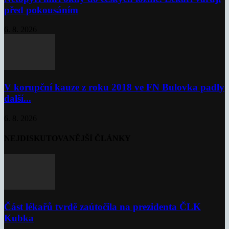
před pokousáním
6. 8. 2026
V korupční kauze z roku 2018 ve FN Bulovka padly
další...
6. 8. 2026
NEJDISKUTOVANĚJŠÍ ČLÁNKY
Část lékařů tvrdě zaútočila na prezidenta ČLK
Kubka