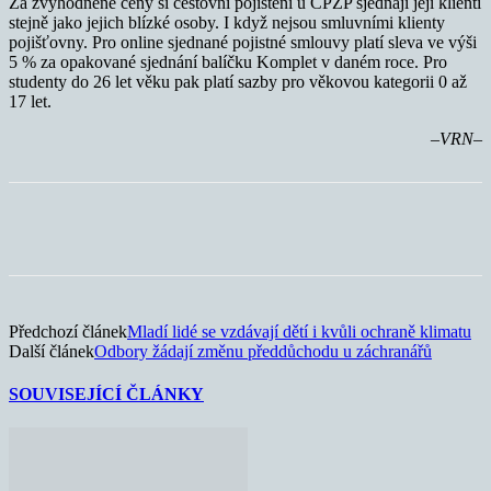
Za zvýhodněné ceny si cestovní pojištění u ČPZP sjednají její klienti
stejně jako jejich blízké osoby. I když nejsou smluvními klienty
pojišťovny. Pro online sjednané pojistné smlouvy platí sleva ve výši
5 % za opakované sjednání balíčku Komplet v daném roce. Pro
studenty do 26 let věku pak platí sazby pro věkovou kategorii 0 až
17 let.
–VRN–
Předchozí článek
Mladí lidé se vzdávají dětí i kvůli ochraně klimatu
Další článek
Odbory žádají změnu předdůchodu u záchranářů
SOUVISEJÍCÍ ČLÁNKY