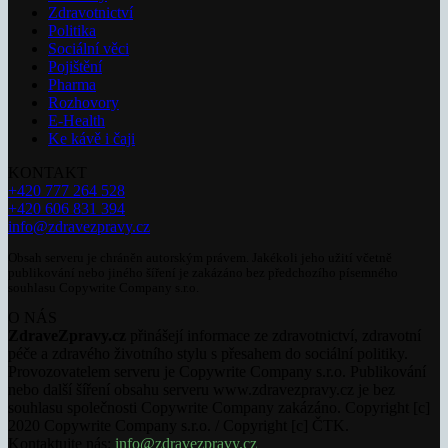
Zdravotnictví
Politika
Sociální věci
Pojištění
Pharma
Rozhovory
E-Health
Ke kávě i čaji
KONTAKT
+420 777 264 528
+420 606 831 394
info@zdravezpravy.cz
Obsah serveru je chráněn autorským právem. Jakékoli jeho užití včetně
publikování nebo jiného šíření je zakázáno bez předchozího písemného
souhlasu Copywrite Company s.r.o.
O NÁS
ZdraveZpravy.cz
přinášejí informace ze zdravotnictví, zdravotní
péče a zdravého životního stylu s přesahem do sociální politiky.
Provozovatelem serveru je Copywrite Company s.r.o. Publikování
nebo další šíření obsahu serveru www.zdravezpravy.cz je bez
souhlasu společnosti Copywrite Company zakázáno. Copyright [c]
2020 Copywrite Company s.r.o. / Copyright [c] ČTK.
Kontaktujte nás:
info@zdravezpravy.cz