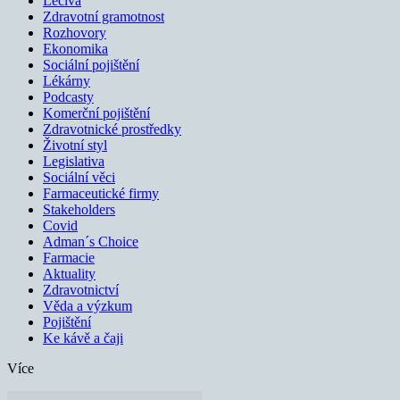
Léčiva
Zdravotní gramotnost
Rozhovory
Ekonomika
Sociální pojištění
Lékárny
Podcasty
Komerční pojištění
Zdravotnické prostředky
Životní styl
Legislativa
Sociální věci
Farmaceutické firmy
Stakeholders
Covid
Adman´s Choice
Farmacie
Aktuality
Zdravotnictví
Věda a výzkum
Pojištění
Ke kávě a čaji
Více