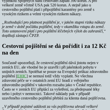
výjimkou Spojených státu cestovatel zaplatí 390 korun. A pro
veškeré země včetně USA pak 520 korun. A stejně jako u
cestovního pojištění platí i připojištění karantény pro země s
vysokým rizikem a velmi vysokým rizikem nákazy.
„Rozhodující pro platnost pojištění je, v jakém stupni rizika nákazy
je země v době počátku pojištění, tedy v okamžiku vstupu do země.
Toto ustanovení platí i pro pojištění léčebných výloh do zahraničí,“
doplňují zástupci ČPZP.
Cestovní pojištění se dá pořídit i za 12 Kč
na den
Současně upozorňují, že cestovní pojištění dává jistotu nejen v
zemích EU, ale vhodné ho je uzavřít i při jakémkoli pobytu v
unijních zemích. Spoléhat se pouze na Evropský průkaz zdravotního
pojištění [
EHIC
] se nemusí totiž vždy vyplatit. Ne všechna
zdravotní péče se v ostatních zemí EU hradí z veřejného
zdravotního pojištění v takovém rozsahu jako v České republice.
Často se v zemích EU připlácí za vyšetření, za předepsané léky
nebo i pobyt v nemocnici. Takové náklady pak v případě
uzavřeného cestovního pojištění přebírá za klienta daná pojišťovna.
„V případě pojistné události za vás pojišťovna uhradí veškeré