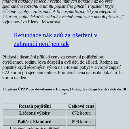
finanční náklady za léčbu včetně nutných nákladů až do výše
sjednaného rozsahu a limitu pojistného plnění. Pojištění kryje
léčebné výlohy v zahraničí. A to hospitalizaci, léky předepsané
lékařem, nutné lékařské zákroky včetně repatriace neboli převozu,“
vyjmenovává Elenka Mazurová.
Refundace nákladů za ošetření v
zahraničí není jen tak
Přidává i ilustrační příklad ceny za cestovní pojištění pro
čtyřčlennou rodinu [dva dospělí a dvě děti do 18 let]. Rodina za
pojistné krytí léčebných výloh na 14denní pobyt v Evropě zaplatí
672 korun při sjednání online. Průměrná cena na osobu tak činí 12
korun na den.
Pojištění ČPZP pro dovolenou v Evropě, 14 dní, dva dospělí a dvě děti do 18
let
Rozsah pojištění
Celková cena
Léčebné výlohy
672 korun
Balíček Standard
896 korun
Léčebné výlohy + pojištění