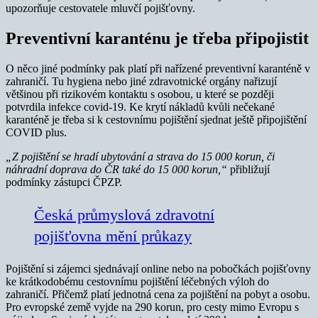
upozorňuje cestovatele mluvčí pojišťovny.
Preventivní karanténu je třeba připojistit
O něco jiné podmínky pak platí při nařízené preventivní karanténě v
zahraničí. Tu hygiena nebo jiné zdravotnické orgány nařizují
většinou při rizikovém kontaktu s osobou, u které se později
potvrdila infekce covid-19. Ke krytí nákladů kvůli nečekané
karanténě je třeba si k cestovnímu pojištění sjednat ještě připojištění
COVID plus.
„
Z pojištění se hradí ubytování a strava do 15 000 korun, či
náhradní doprava do ČR také do 15 000 korun,“
přibližují
podmínky zástupci ČPZP.
Česká průmyslová zdravotní
pojišťovna mění průkazy
Pojištění si zájemci sjednávají online nebo na pobočkách pojišťovny
ke krátkodobému cestovnímu pojištění léčebných výloh do
zahraničí. Přičemž platí jednotná cena za pojištění na pobyt a osobu.
Pro evropské země vyjde na 290 korun, pro cesty mimo Evropu s