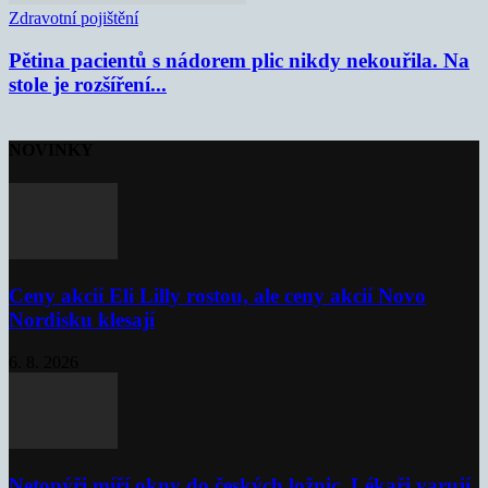
Zdravotní pojištění
Pětina pacientů s nádorem plic nikdy nekouřila. Na
stole je rozšíření...
NOVINKY
Ceny akcií Eli Lilly rostou, ale ceny akcií Novo
Nordisku klesají
6. 8. 2026
Netopýři míří okny do českých ložnic. Lékaři varují