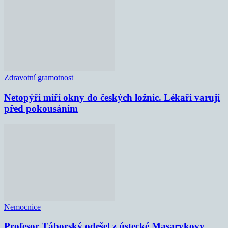
Zdravotní gramotnost
Netopýři míří okny do českých ložnic. Lékaři varují
před pokousáním
Nemocnice
Profesor Táborský odešel z ústecké Masarykovy