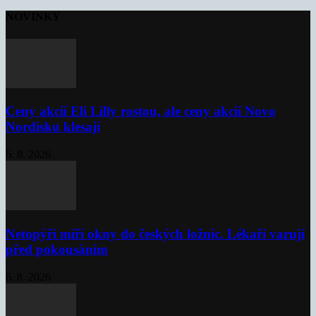
NOVINKY
Ceny akcií Eli Lilly rostou, ale ceny akcií Novo
Nordisku klesají
6. 8. 2026
Netopýři míří okny do českých ložnic. Lékaři varují
před pokousáním
6. 8. 2026