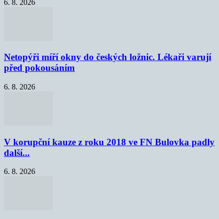
6. 8. 2026
Netopýři míří okny do českých ložnic. Lékaři varují
před pokousáním
6. 8. 2026
V korupční kauze z roku 2018 ve FN Bulovka padly
další...
6. 8. 2026