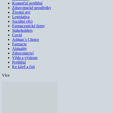
Komerční pojištění
Zdravotnické prostředky
Životní styl
Legislativa
Sociální věci
Farmaceutické firmy
Stakeholders
Covid
Adman´s Choice
Farmacie
Aktuality
Zdravotnictví
Věda a výzkum
Pojištění
Ke kávě a čaji
Více