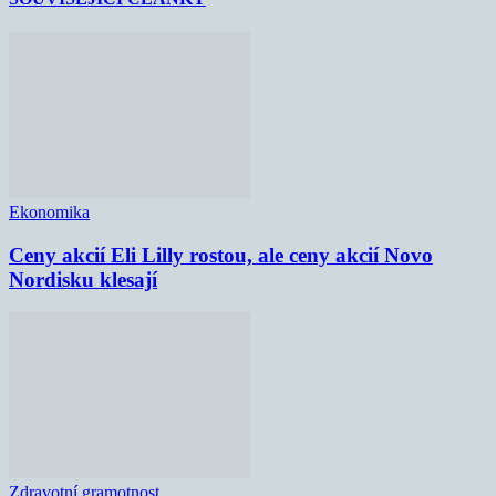
Ekonomika
Ceny akcií Eli Lilly rostou, ale ceny akcií Novo
Nordisku klesají
Zdravotní gramotnost