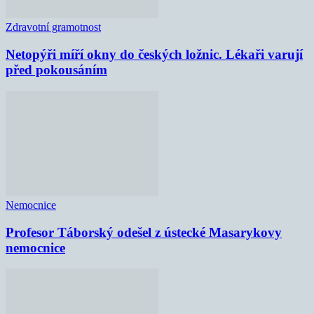
Zdravotní gramotnost
Netopýři míří okny do českých ložnic. Lékaři varují
před pokousáním
Nemocnice
Profesor Táborský odešel z ústecké Masarykovy
nemocnice