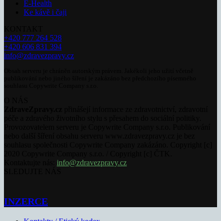
E-Health
Ke kávě i čaji
KONTAKT
+420 777 264 528
+420 606 831 394
info@zdravezpravy.cz
Obsah serveru je chráněn autorským právem. Jakékoli jeho užití včetně
publikování nebo jiného šíření je zakázáno bez předchozího písemného
souhlasu Copywrite Company s.r.o.
O NÁS
ZdraveZpravy.cz
přinášejí informace ze zdravotnictví, zdravotní
péče a zdravého životního stylu s přesahem do sociální politiky.
Provozovatelem serveru je Copywrite Company s.r.o. Publikování
nebo další šíření obsahu serveru www.zdravezpravy.cz je bez
souhlasu společnosti Copywrite Company zakázáno. Copyright [c]
2020 Copywrite Company s.r.o. / Copyright [c] ČTK.
Kontaktujte nás:
info@zdravezpravy.cz
SLEDUJTE NÁS
INZERCE