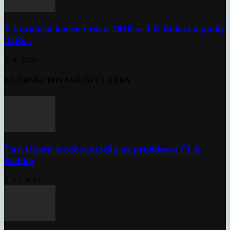
V korupční kauze z roku 2018 ve FN Bulovka padly
další...
6. 8. 2026
NEJDISKUTOVANĚJŠÍ ČLÁNKY
Část lékařů tvrdě zaútočila na prezidenta ČLK
Kubka
6. 12. 2021