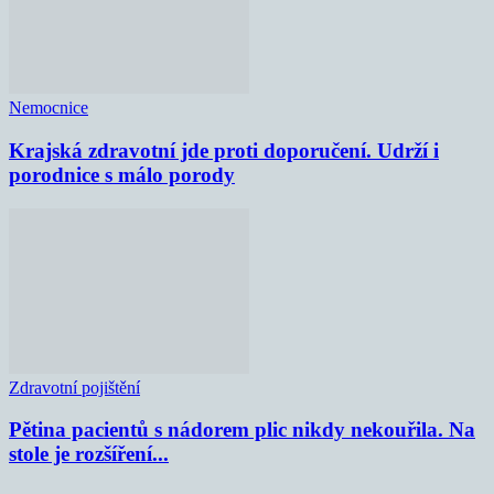
Nemocnice
Krajská zdravotní jde proti doporučení. Udrží i
porodnice s málo porody
Zdravotní pojištění
Pětina pacientů s nádorem plic nikdy nekouřila. Na
stole je rozšíření...