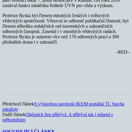
jako vedoucí lékař 7. polní nemocnice v Kábulu. Od roku 2010
zastával funkci náměstka ředitele ÚVN pro vědu a výzkum.
Profesor Ryska byl členem mnohých českých i světových
vědeckých společností. Věnoval se odborné publikační činnosti, byl
členem několika redakčních rad tuzemských a zahraničních
odborných časopisů. Zasedal i v mnohých vědeckých radách.
Profesor Ryska je autorem více než 170 odborných prací a 300
přednášek doma i v zahraničí.
–RED–
Předchozí článek
S výstavbou pavilonů IKEM pomáhá TI. Stavba
zdražuje
Další článek
Obézních žen přibývá. A přibývá tak i trápení s
otěhotněním
SOUVISEJÍCÍ ČLÁNKY