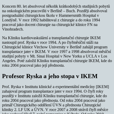
Koncem 80. let absolvoval několik krátkodobých studijních pobytů
na onkologickém pracovišti v Berlíně – Buch. Později absolvoval
postgraduální chirurgickou školu v Hammersmith Hospital v
Londýně. V roce 1992 habilitoval z chirurgie a do roku 1994
pracoval jako docent chirurgie na chirurgické klinice FN na
Vinohradech.
Na Kliniku kardiovaskulární a transplantační chirurgie IKEM
nastoupil prof. Ryska v roce 1994. A po čtyřměsíční stáži na
Chirurgické klinice Virchow University v Berlíně zahájil program
transplantace jater v IKEM. V roce 1997 a 1998 absolvoval měsíční
studijní pobyty v Mt. Sinai Hospital v New Yorku a UCLA v Los
Angeles. Poté založil Kliniku transplantační chirurgie IKEM, kde do
roku 2004 pracoval jako její přednosta.
Profesor Ryska a jeho stopa v IKEM
Prof. Ryska v Institutu klinické a experimentální medicíny [IKEM]
zahajoval program transplantace jater v roce 1994. O čtyři roky
později v Institutu založil Kliniku transplantační chirurgie, kde do
roku 2004 pracoval jako přednosta. Od roku 2004 pracoval jako
primář Chirurgického oddělení ÚVN a přednosta Chirurgické
kliniky 2. LF UK a ÚVN. V roce 2007 a 2008 strávil čtyři měsíce