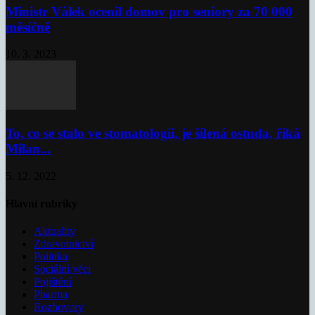
Ministr Válek ocenil domov pro seniory za 70 000
měsíčně
10. 3. 2023
To, co se stalo ve stomatologii, je šílená ostuda, říká
Milan...
5. 12. 2022
Hlavní rubriky
Aktuality
Zdravotnictví
Politika
Sociální věci
Pojištění
Pharma
Rozhovory