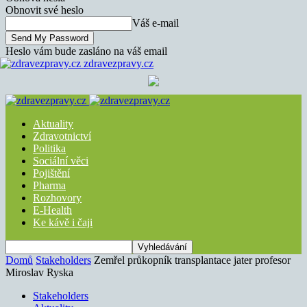
Obnovit své heslo
Váš e-mail
Heslo vám bude zasláno na váš email
zdravezpravy.cz
Aktuality
Zdravotnictví
Politika
Sociální věci
Pojištění
Pharma
Rozhovory
E-Health
Ke kávě i čaji
Domů
Stakeholders
Zemřel průkopník transplantace jater profesor
Miroslav Ryska
Stakeholders