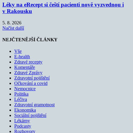
Léky na eRecept si čeští pacienti nově vyzvednou i
v Rakousku
5. 8. 2026
Načíst další
NEJČTENĚJŠÍ ČLÁNKY
Vše
E-health
Zdravé recepty
Komentáře
Zdravé Zprávy
Zdravotní pojištění
Očkování a covid
Nemocnice
Politika
Léčiva
Zdravotní gramotnost
Ekonomika
Sociální pojištění
Lékárny
Podcasty
Rozhovory