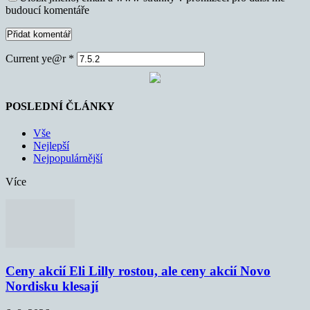
budoucí komentáře
Current ye@r
*
POSLEDNÍ ČLÁNKY
Vše
Nejlepší
Nejpopulárnější
Více
Ceny akcií Eli Lilly rostou, ale ceny akcií Novo
Nordisku klesají