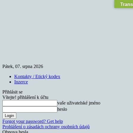
Trans
Pátek, 07. srpna 2026
Kontakty / Etický kodex
Inzerce
Přihlásit se
Vítejte! přihlášení k účtu
vaše uživatelské jméno
heslo
Forgot your password? Get help
Prohlášení o zásadách ochrany osobních údajů
Obnova hesla