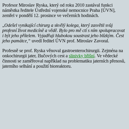
Profesor Miroslav Ryska, který od roku 2010 zastával funkci
náměstka ředitele Ústřední vojenské nemocnice Praha [ÚVN],
zemřel v pondělí 12. prosince ve večerních hodinách.
„
Odešel vynikající chirurg a skvělý kolega, který zasvětil svůj
profesní život medicíně a vědě. Bylo pro mě ctí s ním spolupracovat
i být jeho přítelem. Vyjadřuji hlubokou soustrast jeho blízkým. Čest
jeho památce,“
uvedl ředitel ÚVN prof. Miroslav Zavoral.
Profesně se prof. Ryska věnoval gastroenterochirurgii. Zejména na
onkochirurgii jater, žlučových cest a
slinivky břišní
. Ve vědecké
činnosti se zaměřeoval například na problematiku jaterních přenosů,
jaterního selhání a použití bioreaktoru.