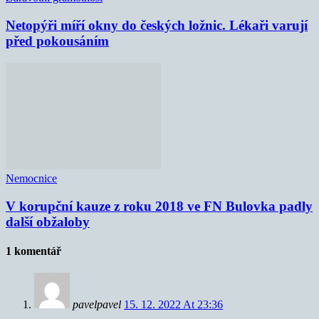
Netopýři míří okny do českých ložnic. Lékaři varují
před pokousáním
Nemocnice
V korupční kauze z roku 2018 ve FN Bulovka padly
další obžaloby
1 komentář
pavelpavel
15. 12. 2022 At 23:36