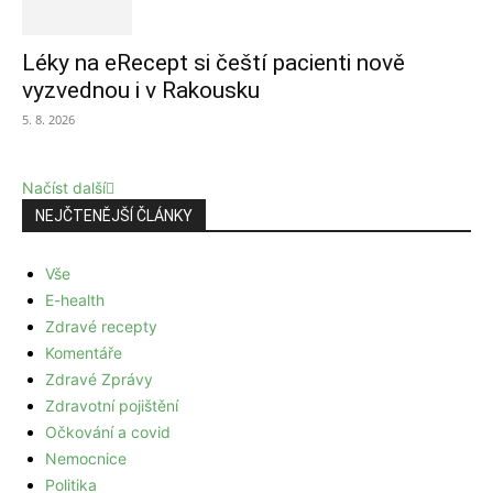
Léky na eRecept si čeští pacienti nově
vyzvednou i v Rakousku
5. 8. 2026
Načíst další
NEJČTENĚJŠÍ ČLÁNKY
Vše
E-health
Zdravé recepty
Komentáře
Zdravé Zprávy
Zdravotní pojištění
Očkování a covid
Nemocnice
Politika