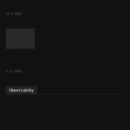
70 000 měsíčně
10. 3. 2023
To, co se stalo ve stomatologii, je šílená
ostuda, říká Milan...
5. 12. 2022
Hlavní rubriky
Aktuality
Zdravotnictví
Politika
Sociální věci