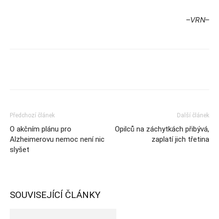
–VRN–
Předchozí článek
Další článek
O akčním plánu pro
Opilců na záchytkách přibývá,
Alzheimerovu nemoc není nic
zaplatí jich třetina
slyšet
SOUVISEJÍCÍ ČLÁNKY