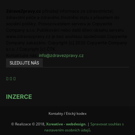
ZdraveZpravy.cz
přinášejí informace ze zdravotnictví,
zdravotní péče a zdravého životního stylu s přesahem do
sociální politiky. Provozovatelem serveru je Copywrite
Company s.r.o. Publikování nebo další šíření obsahu serveru
www.zdravezpravy.cz je bez souhlasu společnosti Copywrite
Company zakázáno. Copyright [c] 2020 Copywrite Company
s.r.o. / Copyright [c] ČTK.
Kontaktujte nás:
info@zdravezpravy.cz
SLEDUJTE NÁS
INZERCE
Kontakty / Etický kodex
© Realizace © 2018,
Xcreative - webdesign
. |
Spravovat souhlas s
nastavením osobních údajů
.