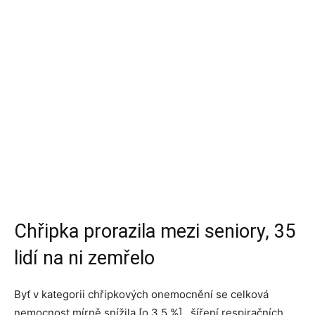
Chřipka prorazila mezi seniory, 35
lidí na ni zemřelo
Byť v kategorii chřipkových onemocnění se celková
nemocnost mírně snížila [o 3,5 %], šíření respiračních