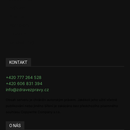
Pojištění
Pharma
Rozhovory
E-Health
Ke kávě i čaji
KONTAKT
+420 777 264 528
+420 606 831 394
info@zdravezpravy.cz
Obsah serveru je chráněn autorským právem. Jakékoli jeho užití včetně
publikování nebo jiného šíření je zakázáno bez předchozího písemného
souhlasu Copywrite Company s.r.o.
O NÁS