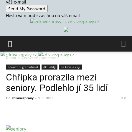
Váš e-mail
Heslo vám bude zasláno na váš email
zdravezpravy.cz
Domů
Zdravotní gramotnost
Zdravotní gramotnost
Aktuality
Ke kávě a čaji
Chřipka prorazila mezi
seniory. Podlehlo jí 35 lidí
Od
zdravezpravy
-
9. 1. 2023
0