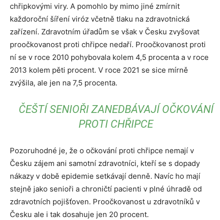
chřipkovými viry. A pomohlo by mimo jiné zmírnit
každoroční šíření viróz včetně tlaku na zdravotnická
zařízení. Zdravotním úřadům se však v Česku zvyšovat
proočkovanost proti chřipce nedaří. Proočkovanost proti
ní se v roce 2010 pohybovala kolem 4,5 procenta a v roce
2013 kolem pěti procent. V roce 2021 se sice mírně
zvýšila, ale jen na 7,5 procenta.
ČEŠTÍ SENIOŘI ZANEDBÁVAJÍ OČKOVÁNÍ
PROTI CHŘIPCE
Pozoruhodné je, že o očkování proti chřipce nemají v
Česku zájem ani samotní zdravotníci, kteří se s dopady
nákazy v době epidemie setkávají denně. Navíc ho mají
stejně jako senioři a chroničtí pacienti v plné úhradě od
zdravotních pojišťoven. Proočkovanost u zdravotníků v
Česku ale i tak dosahuje jen 20 procent.