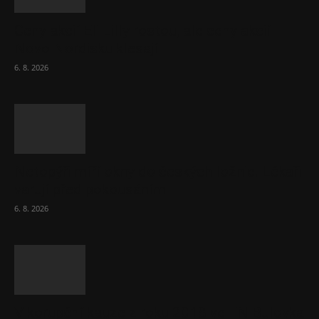
Ceny akcií Eli Lilly rostou, ale ceny akcií
Novo Nordisku klesají
6. 8. 2026
Netopýři míří okny do českých ložnic. Lékaři
varují před pokousáním
6. 8. 2026
V korupční kauze z roku 2018 ve FN Bulovka