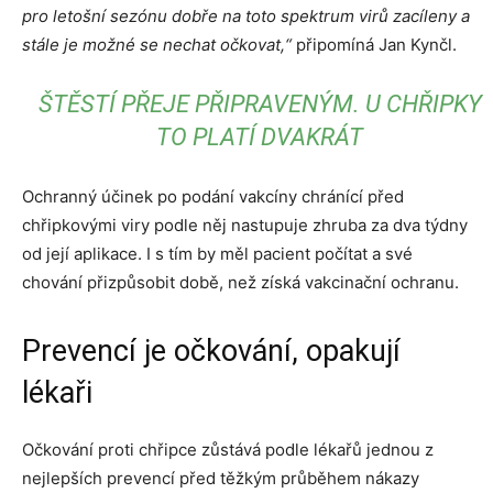
pro letošní sezónu dobře na toto spektrum virů zacíleny a
stále je možné se nechat očkovat,“
připomíná Jan Kynčl.
ŠTĚSTÍ PŘEJE PŘIPRAVENÝM. U CHŘIPKY
TO PLATÍ DVAKRÁT
Ochranný účinek po podání vakcíny chránící před
chřipkovými viry podle něj nastupuje zhruba za dva týdny
od její aplikace. I s tím by měl pacient počítat a své
chování přizpůsobit době, než získá vakcinační ochranu.
Prevencí je očkování, opakují
lékaři
Očkování proti chřipce zůstává podle lékařů jednou z
nejlepších prevencí před těžkým průběhem nákazy