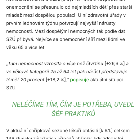
onemocnění se přesunulo od nejmladších dětí přes starší
mládež mezi dospělou populaci. U ní zdravotní úřady v
prvním lednovém týdnu potvrzují nejvyšší nárůsty
nemocnosti. Mezi dospělými nemocných tak podle dat
SZÚ přibývá. Nejvíce se onemocnění šíří mezi lidmi ve
věku 65 a více let.
„Tam nemocnost vzrostla o více než čtvrtinu
[+26,6 %]
a
ve věkové kategorii 25 až 64 let pak nárůst představuje
téměř 20 procent
[+18,2 %]
,“
popisuje
aktuální situaci
SZÚ.
NELÉČÍME TÍM, ČÍM JE POTŘEBA, UVEDL
ŠÉF PRAKTIKŮ
V aktuální chřipkové sezoně lékaři ohlásili [k 6.1.] celkem
136 klinicky závažných případů chřipky, kdy zdravotní