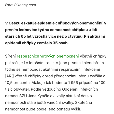
Foto: Pixabay.com
V Česku eskaluje epidemie chřipkových onemocnění. V
prvním lednovém týdnu nemocnost chřipkou u lidí
starších 65 let vzrostla více než o čtvrtinu. Při aktuální
epidemii chřipky zemřelo 35 osob.
Šíření
respiračních virových onemocnění
včetně chřipky
pokračuje i v letošním roce. V jeho prvním kalendářním
týdnu se nemocnost akutními respiračními infekcemi
[ARI] včetně chřipky oproti předchozímu týdnu zvýšila o
10,5 procenta. Atakuje tak hodnotu 1 956 případů na 100
tisíc obyvatel. Podle vedoucího Oddělení infekčních
nemocí SZÚ Jana Kynčla ovlivnily aktuální data o
nemocnosti stále ještě vánoční svátky. Skutečná
nemocnost bude podle jeho odhadu vyšší.