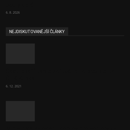
padly další...
6. 8. 2026
NEJDISKUTOVANĚJŠÍ ČLÁNKY
Část lékařů tvrdě zaútočila na prezidenta
ČLK Kubka
6. 12. 2021
Ministr Válek ocenil domov pro seniory za