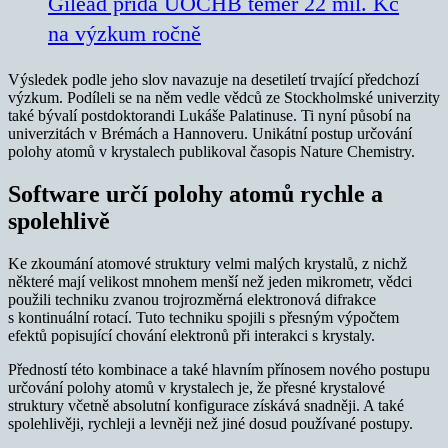
Gilead přidá ÚOCHB téměř 22 mil. Kč
na výzkum ročně
Výsledek podle jeho slov navazuje na desetiletí trvající předchozí
výzkum. Podíleli se na něm vedle vědců ze Stockholmské univerzity
také bývalí postdoktorandi Lukáše Palatinuse. Ti nyní působí na
univerzitách v Brémách a Hannoveru. Unikátní postup určování
polohy atomů v krystalech publikoval časopis Nature Chemistry.
Software určí polohy atomů rychle a
spolehlivě
Ke zkoumání atomové struktury velmi malých krystalů, z nichž
některé mají velikost mnohem menší než jeden mikrometr, vědci
použili techniku zvanou trojrozměrná elektronová difrakce
s kontinuální rotací. Tuto techniku spojili s přesným výpočtem
efektů popisující chování elektronů při interakci s krystaly.
Předností této kombinace a také hlavním přínosem nového postupu
určování polohy atomů v krystalech je, že přesné krystalové
struktury včetně absolutní konfigurace získává snadněji. A také
spolehlivěji, rychleji a levněji než jiné dosud používané postupy.