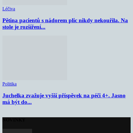
Léčiva
Pětina pacientů s nádorem plic nikdy nekouřila. Na
stole je rozšíření...
Politika
Juchelka zvažuje vyšší příspěvek na péči 4+. Jasno
má být do...
NOVINKY