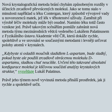
Nová krystalografická metoda brání chybám způsobeným rozdíly v
účincích zrcadlově převrácených molekul. Jako se tomu stalo v
minulosti například u léku Contergan, který způsobil vývojové vady
u novorozenců matek, jež lék v těhotenství užívaly. Zaměnit při
výrobě léčiv molekuly může být osudné. Namísto léku totiž často
vznikne jed. Právě takovým scénářům pomůže zabránit nová
metoda týmu mezinárodních vědců vedeného Lukášem Palatinusem
z Fyzikálního ústavu Akademie věd ČR, která dokáže rychle,
spolehlivě a ve srovnání se současnými metodami i levněji určovat
polohy atomů v krystalech.
„Kdybyste si osladili moučník sladidlem L-aspartam, bude sladký,
pokud byste ale použili zrcadlově obrácenou molekulu D-
aspartamu, sladkou chuť neucítíte. Určení této takzvané absolutní
konfigurace molekul je klíčovou součástí analýzy krystalových
struktur,“
vysvětluje
Lukáš Palatinus.
Právě jeho týmem nově vyvinutá metoda přináší prostředek, jak ji
rychle a spolehlivě určit.