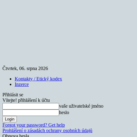
Čtvrtek, 06. srpna 2026
Kontakty / Etický kodex
Inzerce
Přihlásit se
Vítejte! přihlášení k účtu
vaše uživatelské jméno
heslo
Forgot your password? Get help
Prohlášení o zásadách ochrany osobních údajů
Obnova hesla