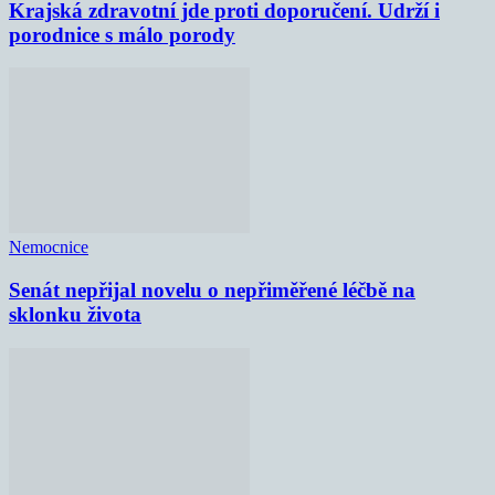
Krajská zdravotní jde proti doporučení. Udrží i
porodnice s málo porody
Nemocnice
Senát nepřijal novelu o nepřiměřené léčbě na
sklonku života