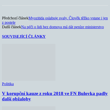
Předchozí článek
Myozitida oslabuje svaly. Člověk těžko vstane i jen
z postele
Další článek
Na péči o lidi bez domova má dát peníze ministerstvo
SOUVISEJÍCÍ ČLÁNKY
Politika
V korupční kauze z roku 2018 ve FN Bulovka padly
další obžaloby