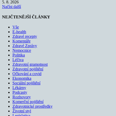
5. 8. 2026
Načíst další
NEJČTENĚJŠÍ ČLÁNKY
Vše
E-health
Zdravé recepty
Komentáře
Zdravé Zprávy
Nemocnice
Politika
Léčiva
Zdravotní gramotnost
Zdravotní pojištění
Očkování a covid
Ekonomika
Sociální pojištění
Lékárny
Podcasty
Rozhovory
Komerční pojištění
Zdravotnické prostředky
Životní styl
Legislativa