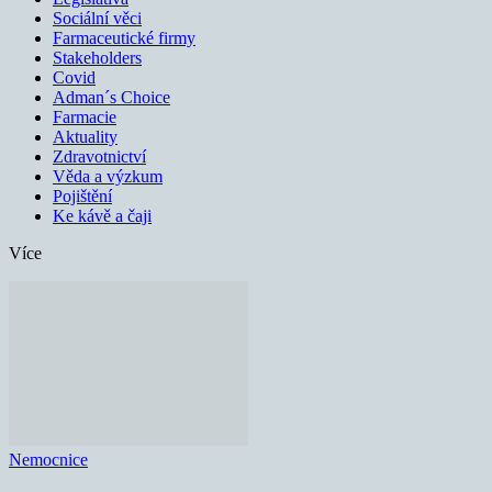
Sociální věci
Farmaceutické firmy
Stakeholders
Covid
Adman´s Choice
Farmacie
Aktuality
Zdravotnictví
Věda a výzkum
Pojištění
Ke kávě a čaji
Více
Nemocnice