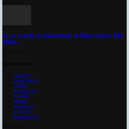
10. 3. 2023
To, co se stalo ve stomatologii, je šílená ostuda, říká
Milan...
5. 12. 2022
Hlavní rubriky
Aktuality
Zdravotnictví
Politika
Sociální věci
Pojištění
Pharma
Rozhovory
E-Health
Ke kávě i čaji
KONTAKT