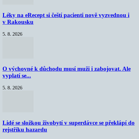
Léky na eRecept si čeští pacienti nově vyzvednou i
v Rakousku
5. 8. 2026
O výchovné k důchodu musí muži i zabojovat. Ale
vyplatí se...
5. 8. 2026
Lidé se složkou živobytí v superdávce se překlápí do
rejstříku hazardu