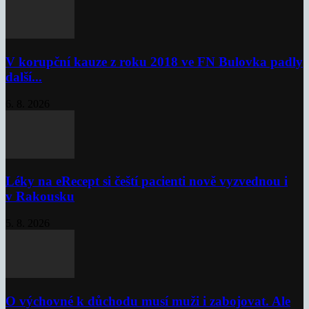
V korupční kauze z roku 2018 ve FN Bulovka padly
další...
6. 8. 2026
Léky na eRecept si čeští pacienti nově vyzvednou i
v Rakousku
5. 8. 2026
O výchovné k důchodu musí muži i zabojovat. Ale