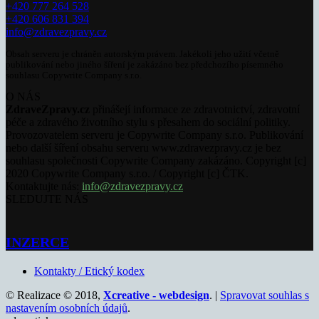
+420 777 264 528
+420 606 831 394
info@zdravezpravy.cz
Obsah serveru je chráněn autorským právem. Jakékoli jeho užití včetně
publikování nebo jiného šíření je zakázáno bez předchozího písemného
souhlasu Copywrite Company s.r.o.
O NÁS
ZdraveZpravy.cz
přinášejí informace ze zdravotnictví, zdravotní
péče a zdravého životního stylu s přesahem do sociální politiky.
Provozovatelem serveru je Copywrite Company s.r.o. Publikování
nebo další šíření obsahu serveru www.zdravezpravy.cz je bez
souhlasu společnosti Copywrite Company zakázáno. Copyright [c]
2020 Copywrite Company s.r.o. / Copyright [c] ČTK.
Kontaktujte nás:
info@zdravezpravy.cz
SLEDUJTE NÁS
INZERCE
Kontakty / Etický kodex
© Realizace © 2018,
Xcreative - webdesign
. |
Spravovat souhlas s
nastavením osobních údajů
.