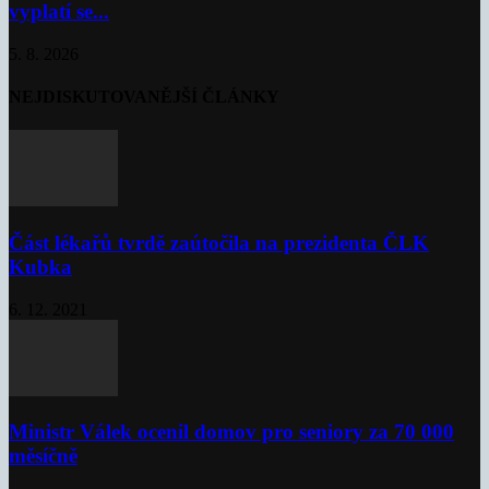
vyplatí se...
5. 8. 2026
NEJDISKUTOVANĚJŠÍ ČLÁNKY
Část lékařů tvrdě zaútočila na prezidenta ČLK
Kubka
6. 12. 2021
Ministr Válek ocenil domov pro seniory za 70 000
měsíčně