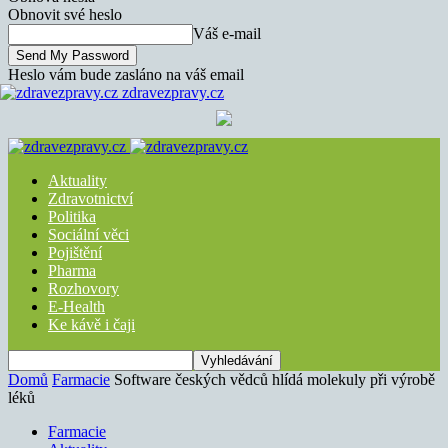
Obnovit své heslo
Váš e-mail
Heslo vám bude zasláno na váš email
zdravezpravy.cz
Aktuality
Zdravotnictví
Politika
Sociální věci
Pojištění
Pharma
Rozhovory
E-Health
Ke kávě i čaji
Domů
Farmacie
Software českých vědců hlídá molekuly při výrobě
léků
Farmacie