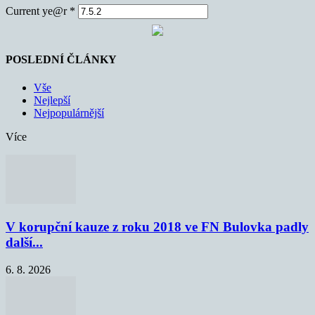
Current ye@r
*
POSLEDNÍ ČLÁNKY
Vše
Nejlepší
Nejpopulárnější
Více
V korupční kauze z roku 2018 ve FN Bulovka padly
další...
6. 8. 2026