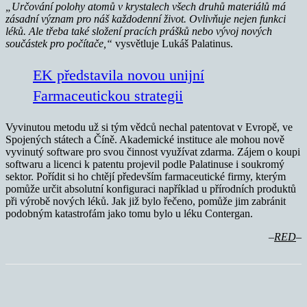
„Určování polohy atomů v krystalech všech druhů materiálů má
zásadní význam pro náš každodenní život. Ovlivňuje nejen funkci
léků. Ale třeba také složení pracích prášků nebo vývoj nových
součástek pro počítače,“
vysvětluje Lukáš Palatinus.
EK představila novou unijní
Farmaceutickou strategii
Vyvinutou metodu už si tým vědců nechal patentovat v Evropě, ve
Spojených státech a Číně. Akademické instituce ale mohou nově
vyvinutý software pro svou činnost využívat zdarma. Zájem o koupi
softwaru a licenci k patentu projevil podle Palatinuse i soukromý
sektor. Pořídit si ho chtějí především farmaceutické firmy, kterým
pomůže určit absolutní konfiguraci například u přírodních produktů
při výrobě nových léků. Jak již bylo řečeno, pomůže jim zabránit
podobným katastrofám jako tomu bylo u léku Contergan.
–
RED
–