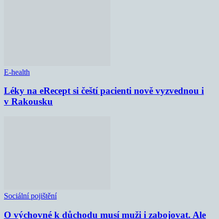
E-health
Léky na eRecept si čeští pacienti nově vyzvednou i
v Rakousku
Sociální pojištění
O výchovné k důchodu musí muži i zabojovat. Ale