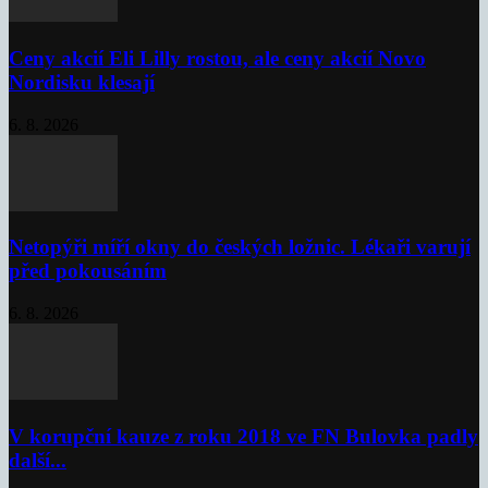
Ceny akcií Eli Lilly rostou, ale ceny akcií Novo
Nordisku klesají
6. 8. 2026
Netopýři míří okny do českých ložnic. Lékaři varují
před pokousáním
6. 8. 2026
V korupční kauze z roku 2018 ve FN Bulovka padly
další...