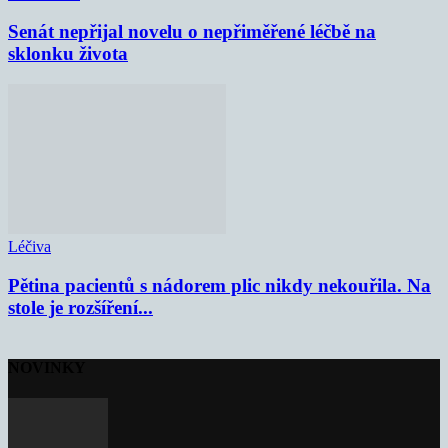
Senát nepřijal novelu o nepřiměřené léčbě na
sklonku života
Léčiva
Pětina pacientů s nádorem plic nikdy nekouřila. Na
stole je rozšíření...
NOVINKY