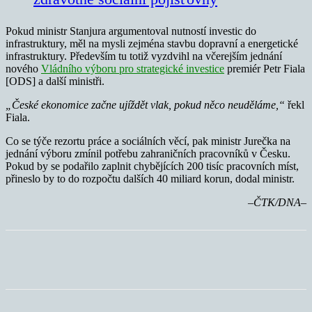
Pokud ministr Stanjura argumentoval nutností investic do
infrastruktury, měl na mysli zejména stavbu dopravní a energetické
infrastruktury. Především tu totiž vyzdvihl na včerejším jednání
nového
Vládního výboru pro strategické investice
premiér Petr Fiala
[ODS] a další ministři.
„České ekonomice začne ujíždět vlak, pokud něco neuděláme,“
řekl
Fiala.
Co se týče rezortu práce a sociálních věcí, pak ministr Jurečka na
jednání výboru zmínil potřebu zahraničních pracovníků v Česku.
Pokud by se podařilo zaplnit chybějících 200 tisíc pracovních míst,
přineslo by to do rozpočtu dalších 40 miliard korun, dodal ministr.
–ČTK/DNA–