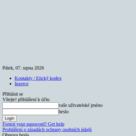
Pátek, 07. srpna 2026
Kontakty / Etický kodex
Inzerce
Přihlásit se
Vítejte! přihlášení k účtu
vaše uživatelské jméno
heslo
Forgot your password? Get help
Prohlášení o zásadách ochrany osobních údajů
Obnova hesla