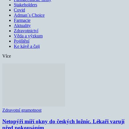
Stakeholders
Covid
Adman´s Choice
Farmacie
Aktuality
Zdravotnictví
Věda a výzkum
Pojištění
Ke kávě a čaji
Více
Zdravotní gramotnost
Netopýři míří okny do českých ložnic. Lékaři varují
před pokousáním