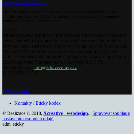
info@zdravezpravy.cz
Obsah serveru je chráněn autorským právem. Jakékoli jeho užití včetně
publikování nebo jiného šíření je zakázáno bez předchozího písemného
souhlasu Copywrite Company s.r.o.
O NÁS
ZdraveZpravy.cz
přinášejí informace ze zdravotnictví, zdravotní
péče a zdravého životního stylu s přesahem do sociální politiky.
Provozovatelem serveru je Copywrite Company s.r.o. Publikování
nebo další šíření obsahu serveru www.zdravezpravy.cz je bez
souhlasu společnosti Copywrite Company zakázáno. Copyright [c]
2020 Copywrite Company s.r.o. / Copyright [c] ČTK.
Kontaktujte nás:
info@zdravezpravy.cz
SLEDUJTE NÁS
INZERCE
Kontakty / Etický kodex
© Realizace © 2018,
Xcreative - webdesign
. |
Spravovat souhlas s
nastavením osobních údajů
.
adm_sticky