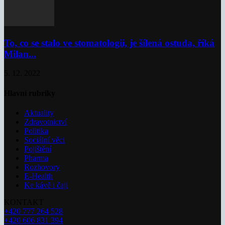
To, co se stalo ve stomatologii, je šílená ostuda, říká
Milan...
5. 12. 2022
Hlavní rubriky
Aktuality
Zdravotnictví
Politika
Sociální věci
Pojištění
Pharma
Rozhovory
E-Health
Ke kávě i čaji
KONTAKT
+420 777 264 528
+420 606 831 394