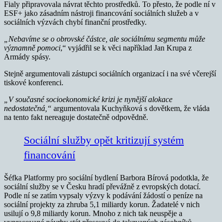
Fialy připravovala návrat těchto prostředků. To přesto, že podle ní v
ESF+ jako zásadním nástroji financování sociálních služeb a v
sociálních výzvách chybí finanční prostředky.
„Nebavíme se o obrovské částce, ale sociálnímu segmentu může
významně pomoci
,“ vyjádřil se k věci například Jan Krupa z
Armády spásy.
Stejně argumentovali zástupci sociálních organizací i na své včerejší
tiskové konferenci.
„V současné socioekonomické krizi je nynější alokace
nedostatečná,“
argumentovala Kuchyňková s dovětkem, že vláda
na tento fakt nereaguje dostatečně odpovědně.
Sociální služby opět kritizují systém
financování
Šéfka Platformy pro sociální bydlení Barbora Bírová podotkla, že
sociální služby se v Česku hradí převážně z evropských dotací.
Podle ní se zatím vypsaly výzvy k podávání žádostí o peníze na
sociální projekty za zhruba 5,1 miliardy korun. Žadatelé v nich
usilují o 9,8 miliardy korun. Mnoho z nich tak neuspěje a