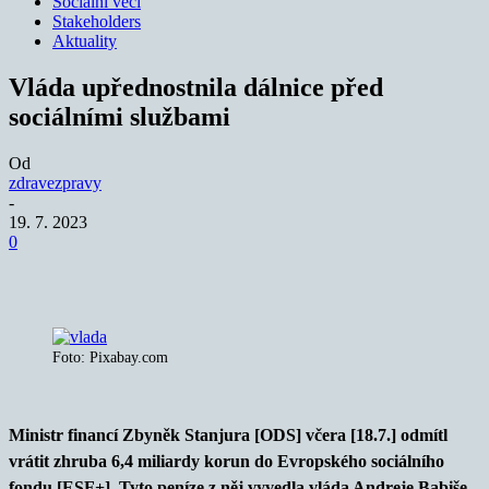
Sociální věci
Stakeholders
Aktuality
Vláda upřednostnila dálnice před
sociálními službami
Od
zdravezpravy
-
19. 7. 2023
0
Foto: Pixabay.com
Ministr financí Zbyněk Stanjura [ODS] včera [18.7.] odmítl
vrátit zhruba 6,4 miliardy korun do Evropského sociálního
fondu [ESF+]. Tyto peníze z něj vyvedla vláda Andreje Babiše