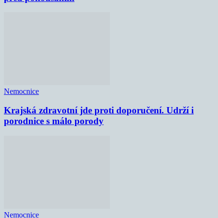
Nemocnice
Krajská zdravotní jde proti doporučení. Udrží i
porodnice s málo porody
Nemocnice