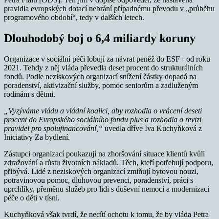
pravidla evropských dotací nebrání případnému převodu v „průběhu
programového období“, tedy v dalších letech.
Dlouhodobý boj o 6,4 miliardy koruny
Organizace v sociální péči lobují za návrat peněž do ESF+ od roku
2021. Tehdy z něj vláda převedla deset procent do strukturálních
fondů. Podle neziskových organizací snížení částky dopadá na
poradenství, aktivizační služby, pomoc seniorům a zadluženým
rodinám s dětmi.
„Vyzýváme vládu a vládní koalici, aby rozhodla o vrácení deseti
procent do Evropského sociálního fondu plus a rozhodla o revizi
pravidel pro spolufinancování,“
uvedla dříve Iva Kuchyňková z
Iniciativy Za bydlení.
Zástupci organizací poukazují na zhoršování situace klientů kvůli
zdražování a růstu životních nákladů. Těch, kteří potřebují podporu,
přibývá. Lidé z neziskových organizací zmiňují bytovou nouzi,
potravinovou pomoc, dluhovou prevenci, poradenství, práci s
uprchlíky, přeměnu služeb pro lidi s duševní nemocí a modernizaci
péče o děti v tísni.
Kuchyňková však tvrdí, že necítí ochotu k tomu, že by vláda Petra