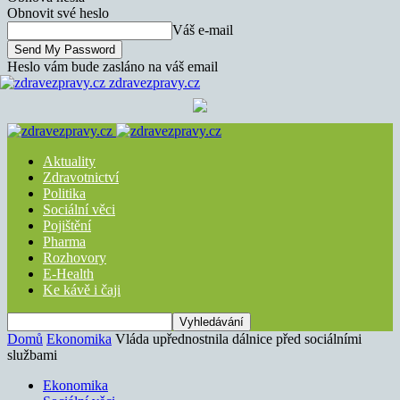
Obnovit své heslo
Váš e-mail
Heslo vám bude zasláno na váš email
zdravezpravy.cz
Aktuality
Zdravotnictví
Politika
Sociální věci
Pojištění
Pharma
Rozhovory
E-Health
Ke kávě i čaji
Domů
Ekonomika
Vláda upřednostnila dálnice před sociálními
službami
Ekonomika