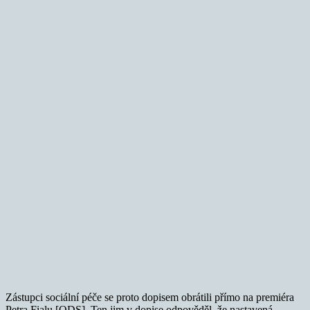
Zástupci sociální péče se proto dopisem obrátili přímo na premiéra
Petra Fialu [ODS]. Ten jim v dopise odpověděl, že nastavená