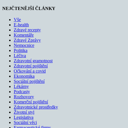
NEJČTENĚJŠÍ ČLÁNKY
Vše
E-health
Zdravé recepty
Komentáře
Zdravé Zprávy
Nemocnice
Politika
Léčiva
Zdravotní gramotnost
Zdravotní pojištění
Očkování a covid
Ekonomika
Sociální pojištění
Lékárny
Podcasty
Rozhovory
Komerční pojištění
Zdravotnické prostředky
Životní styl
Legislativa
Sociální věci
Farmaceutické firmy