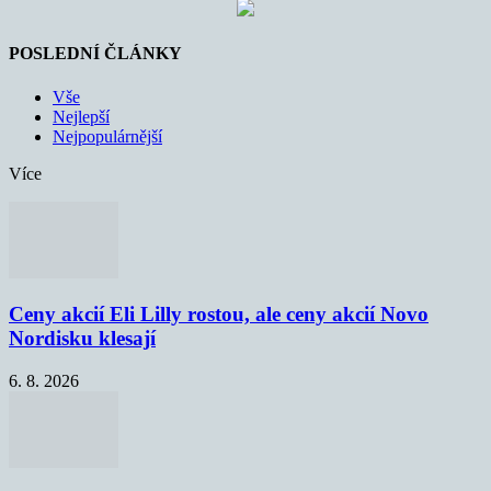
POSLEDNÍ ČLÁNKY
Vše
Nejlepší
Nejpopulárnější
Více
Ceny akcií Eli Lilly rostou, ale ceny akcií Novo
Nordisku klesají
6. 8. 2026