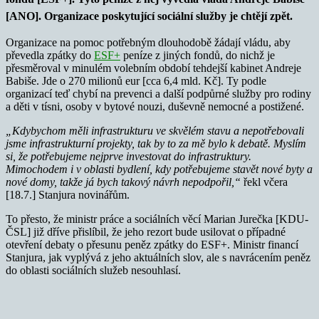
[ANO]. Organizace poskytující sociální služby je chtějí zpět.
Organizace na pomoc potřebným dlouhodobě žádají vládu, aby
převedla zpátky do
ESF+
peníze z jiných fondů, do nichž je
přesměroval v minulém volebním období tehdejší kabinet Andreje
Babiše. Jde o 270 milionů eur [cca 6,4 mld. Kč]. Ty podle
organizací teď chybí na prevenci a další podpůrné služby pro rodiny
a děti v tísni, osoby v bytové nouzi, duševně nemocné a postižené.
„Kdybychom měli infrastrukturu ve skvělém stavu a nepotřebovali
jsme infrastrukturní projekty, tak by to za mě bylo k debatě. Myslím
si, že potřebujeme nejprve investovat do infrastruktury.
Mimochodem i v oblasti bydlení, kdy potřebujeme stavět nové byty a
nové domy, takže já bych takový návrh nepodpořil,“
řekl včera
[18.7.] Stanjura novinářům.
To přesto, že ministr práce a sociálních věcí Marian Jurečka [KDU-
ČSL] již dříve přislíbil, že jeho rezort bude usilovat o případné
otevření debaty o přesunu peněz zpátky do ESF+. Ministr financí
Stanjura, jak vyplývá z jeho aktuálních slov, ale s navrácením peněz
do oblasti sociálních služeb nesouhlasí.