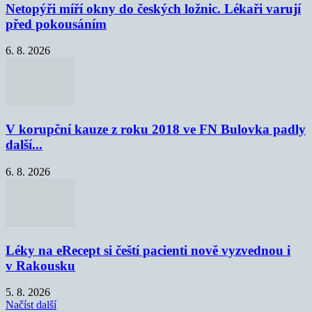
Netopýři míří okny do českých ložnic. Lékaři varují
před pokousáním
6. 8. 2026
V korupční kauze z roku 2018 ve FN Bulovka padly
další...
6. 8. 2026
Léky na eRecept si čeští pacienti nově vyzvednou i
v Rakousku
5. 8. 2026
Načíst další