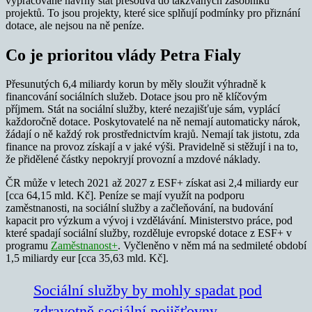
vypracované návrhy stát přesouvá do takzvaných zásobníků
projektů. To jsou projekty, které sice splňují podmínky pro přiznání
dotace, ale nejsou na ně peníze.
Co je prioritou vlády Petra Fialy
Přesunutých 6,4 miliardy korun by měly sloužit výhradně k
financování sociálních služeb. Dotace jsou pro ně klíčovým
příjmem. Stát na sociální služby, které nezajišťuje sám, vyplácí
každoročně dotace. Poskytovatelé na ně nemají automaticky nárok,
žádají o ně každý rok prostřednictvím krajů. Nemají tak jistotu, zda
finance na provoz získají a v jaké výši. Pravidelně si stěžují i na to,
že přidělené částky nepokryjí provozní a mzdové náklady.
ČR může v letech 2021 až 2027 z ESF+ získat asi 2,4 miliardy eur
[cca 64,15 mld. Kč]. Peníze se mají využít na podporu
zaměstnanosti, na sociální služby a začleňování, na budování
kapacit pro výzkum a vývoj i vzdělávání. Ministerstvo práce, pod
které spadají sociální služby, rozděluje evropské dotace z ESF+ v
programu
Zaměstnanost+
. Vyčleněno v něm má na sedmileté období
1,5 miliardy eur [cca 35,63 mld. Kč].
Sociální služby by mohly spadat pod
zdravotně sociální pojišťovny