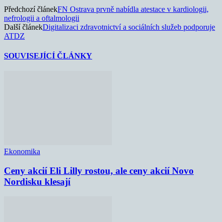
Předchozí článek
FN Ostrava prvně nabídla atestace v kardiologii,
nefrologii a oftalmologii
Další článek
Digitalizaci zdravotnictví a sociálních služeb podporuje
ATDZ
SOUVISEJÍCÍ ČLÁNKY
Ekonomika
Ceny akcií Eli Lilly rostou, ale ceny akcií Novo
Nordisku klesají