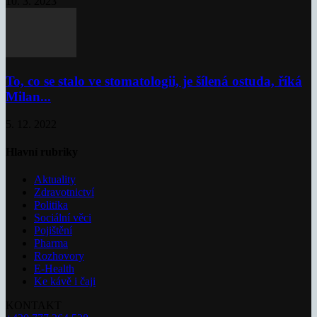
10. 3. 2023
To, co se stalo ve stomatologii, je šílená ostuda, říká
Milan...
5. 12. 2022
Hlavní rubriky
Aktuality
Zdravotnictví
Politika
Sociální věci
Pojištění
Pharma
Rozhovory
E-Health
Ke kávě i čaji
KONTAKT