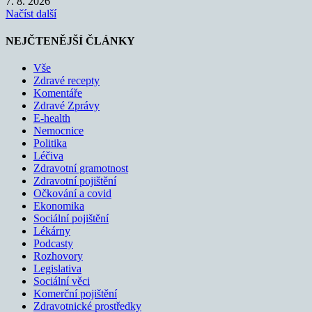
7. 8. 2026
Načíst další
NEJČTENĚJŠÍ ČLÁNKY
Vše
Zdravé recepty
Komentáře
Zdravé Zprávy
E-health
Nemocnice
Politika
Léčiva
Zdravotní gramotnost
Zdravotní pojištění
Očkování a covid
Ekonomika
Sociální pojištění
Lékárny
Podcasty
Rozhovory
Legislativa
Sociální věci
Komerční pojištění
Zdravotnické prostředky