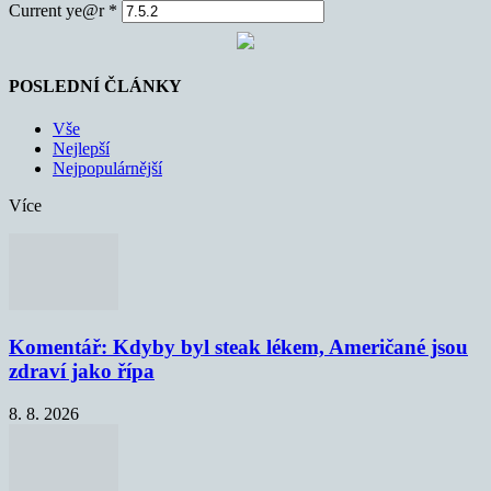
Current ye@r
*
POSLEDNÍ ČLÁNKY
Vše
Nejlepší
Nejpopulárnější
Více
Komentář: Kdyby byl steak lékem, Američané jsou
zdraví jako řípa
8. 8. 2026