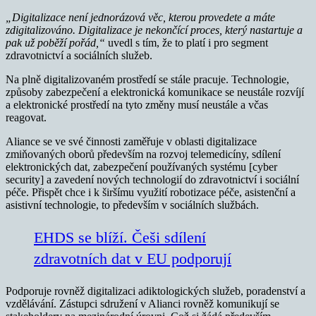
„Digitalizace není jednorázová věc, kterou provedete a máte
zdigitalizováno. Digitalizace je nekončící proces, který nastartuje a
pak už poběží pořád,“
uvedl s tím, že to platí i pro segment
zdravotnictví a sociálních služeb.
Na plně digitalizovaném prostředí se stále pracuje. Technologie,
způsoby zabezpečení a elektronická komunikace se neustále rozvíjí
a elektronické prostředí na tyto změny musí neustále a včas
reagovat.
Aliance se ve své činnosti zaměřuje v oblasti digitalizace
zmiňovaných oborů především na rozvoj telemedicíny, sdílení
elektronických dat, zabezpečení používaných systému [cyber
security] a zavedení nových technologií do zdravotnictví i sociální
péče. Přispět chce i k širšímu využití robotizace péče, asistenční a
asistivní technologie, to především v sociálních službách.
EHDS se blíží. Češi sdílení
zdravotních dat v EU podporují
Podporuje rovněž digitalizaci adiktologických služeb, poradenství a
vzdělávání. Zástupci sdružení v Alianci rovněž komunikují se