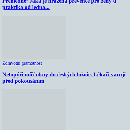
Přehledně: Jaká je hrazená prevence pro ženy u
praktika od ledna...
Zdravotní gramotnost
Netopýři míří okny do českých ložnic. Lékaři varují
před pokousáním