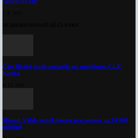
varuje BESIP
7. 8. 2026
NEJDISKUTOVANĚJŠÍ ČLÁNKY
Část lékařů tvrdě zaútočila na prezidenta ČLK
Kubka
6. 12. 2021
Ministr Válek ocenil domov pro seniory za 70 000
měsíčně