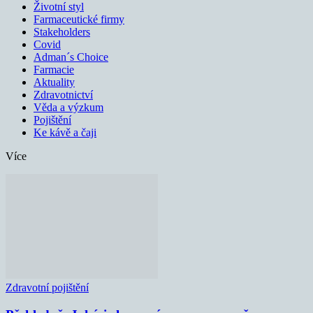
Životní styl
Farmaceutické firmy
Stakeholders
Covid
Adman´s Choice
Farmacie
Aktuality
Zdravotnictví
Věda a výzkum
Pojištění
Ke kávě a čaji
Více
Zdravotní pojištění