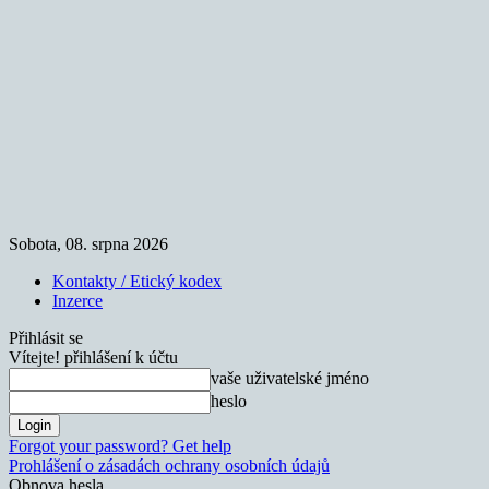
Sobota, 08. srpna 2026
Kontakty / Etický kodex
Inzerce
Přihlásit se
Vítejte! přihlášení k účtu
vaše uživatelské jméno
heslo
Forgot your password? Get help
Prohlášení o zásadách ochrany osobních údajů
Obnova hesla