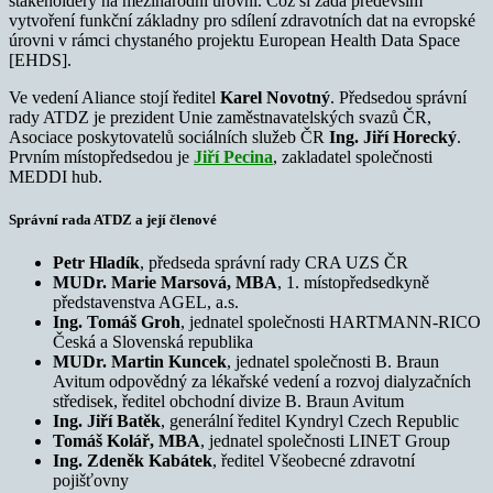
stakeholdery na mezinárodní úrovni. Což si žádá především
vytvoření funkční základny pro sdílení zdravotních dat na evropské
úrovni v rámci chystaného projektu European Health Data Space
[EHDS].
Ve vedení Aliance stojí ředitel
Karel Novotný
. Předsedou správní
rady ATDZ je prezident Unie zaměstnavatelských svazů ČR,
Asociace poskytovatelů sociálních služeb ČR
Ing. Jiří Horecký
.
Prvním místopředsedou je
Jiří Pecina
, zakladatel společnosti
MEDDI hub.
Správní rada ATDZ a její členové
Petr Hladík
, předseda správní rady CRA UZS ČR
MUDr. Marie Marsová, MBA
, 1. místopředsedkyně
představenstva AGEL, a.s.
Ing. Tomáš Groh
, jednatel společnosti HARTMANN-RICO
Česká a Slovenská republika
MUDr. Martin Kuncek
, jednatel společnosti B. Braun
Avitum odpovědný za lékařské vedení a rozvoj dialyzačních
středisek, ředitel obchodní divize B. Braun Avitum
Ing. Jiří Batěk
, generální ředitel Kyndryl Czech Republic
Tomáš Kolář, MBA
, jednatel společnosti LINET Group
Ing. Zdeněk Kabátek
, ředitel Všeobecné zdravotní
pojišťovny