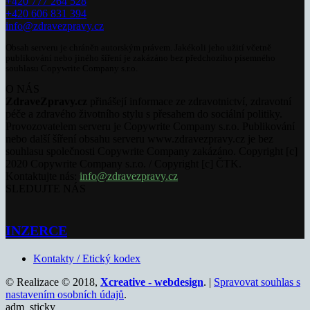
+420 777 264 528
+420 606 831 394
info@zdravezpravy.cz
Obsah serveru je chráněn autorským právem. Jakékoli jeho užití včetně
publikování nebo jiného šíření je zakázáno bez předchozího písemného
souhlasu Copywrite Company s.r.o.
O NÁS
ZdraveZpravy.cz
přinášejí informace ze zdravotnictví, zdravotní
péče a zdravého životního stylu s přesahem do sociální politiky.
Provozovatelem serveru je Copywrite Company s.r.o. Publikování
nebo další šíření obsahu serveru www.zdravezpravy.cz je bez
souhlasu společnosti Copywrite Company zakázáno. Copyright [c]
2020 Copywrite Company s.r.o. / Copyright [c] ČTK.
Kontaktujte nás:
info@zdravezpravy.cz
SLEDUJTE NÁS
INZERCE
Kontakty / Etický kodex
© Realizace © 2018,
Xcreative - webdesign
. |
Spravovat souhlas s
nastavením osobních údajů
.
adm_sticky