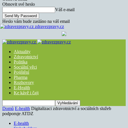
Obnovit své heslo
Váš e-mail
Heslo vám bude zasláno na váš email
zdravezpravy.cz
Aktuality
Zdravotnictví
Politika
Sociální věci
Pojištění
Pharma
Rozhovory
E-Health
Ke kávě i čaji
Domů
E-health
Digitalizaci zdravotnictví a sociálních služeb
podporuje ATDZ
E-health