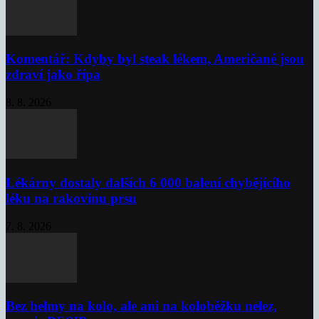
Komentář: Kdyby byl steak lékem, Američané jsou
zdraví jako řípa
8. 8. 2026
Lékárny dostaly dalších 6 000 balení chybějícího
léku na rakovinu prsu
7. 8. 2026
Bez helmy na kolo, ale ani na koloběžku nelez,