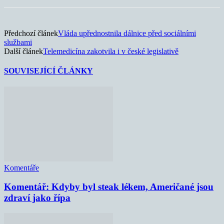
Předchozí článek
Vláda upřednostnila dálnice před sociálními
službami
Další článek
Telemedicína zakotvila i v české legislativě
SOUVISEJÍCÍ ČLÁNKY
Komentáře
Komentář: Kdyby byl steak lékem, Američané jsou
zdraví jako řípa