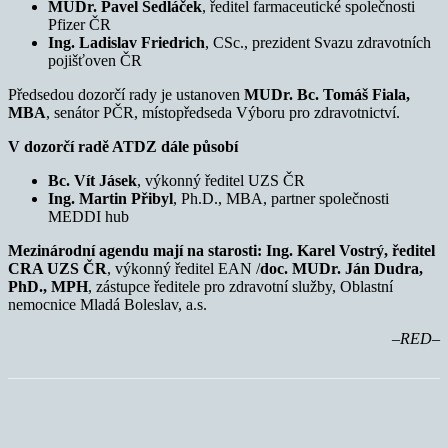
MUDr. Pavel Sedláček
, ředitel farmaceutické společnosti
Pfizer ČR
Ing. Ladislav Friedrich
, CSc., prezident Svazu zdravotních
pojišťoven ČR
Předsedou dozorčí rady je ustanoven
MUDr. Bc. Tomáš Fiala,
MBA
, senátor PČR, místopředseda Výboru pro zdravotnictví.
V dozorčí radě ATDZ dále působí
Bc. Vít Jásek
, výkonný ředitel UZS ČR
Ing. Martin Přibyl
, Ph.D., MBA, partner společnosti
MEDDI hub
Mezinárodní agendu mají na starosti:
Ing. Karel Vostrý, ředitel
CRA UZS ČR
, výkonný ředitel EAN /
doc. MUDr. Ján Dudra,
PhD., MPH
, zástupce ředitele pro zdravotní služby, Oblastní
nemocnice Mladá Boleslav, a.s.
–RED–