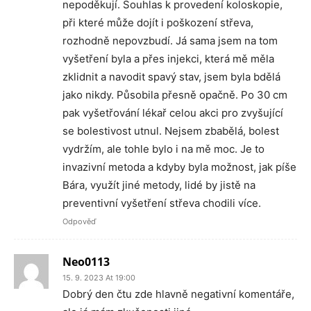
nepoděkují. Souhlas k provedení koloskopie,
při které může dojít i poškození střeva,
rozhodně nepovzbudí. Já sama jsem na tom
vyšetření byla a přes injekci, která mě měla
zklidnit a navodit spavý stav, jsem byla bdělá
jako nikdy. Působila přesně opačně. Po 30 cm
pak vyšetřování lékař celou akci pro zvyšující
se bolestivost utnul. Nejsem zbabělá, bolest
vydržím, ale tohle bylo i na mě moc. Je to
invazivní metoda a kdyby byla možnost, jak píše
Bára, využít jiné metody, lidé by jistě na
preventivní vyšetření střeva chodili více.
Odpověď
Neo0113
15. 9. 2023 At 19:00
Dobrý den čtu zde hlavně negativní komentáře,