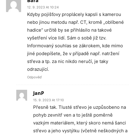
Bára
12. 9. 2023 At 10:24
Kdyby pojišťovy proplácely kapsli s kamerou
nebo jinou metodu např. CT, kromě „oblíbené
hadice“ určitě by se přihlásilo na takové
vyšetření více lidí. Sám o sobě již tzv.
Informovaný souhlas se zákrokem, kde mimo
jiné podepíšete, že v případě např. natržení
střeva a tp. za nic nikdo neručí, je taky
odrazující.
Odpověď
JanP
15. 9. 2023 At 17:10
Přesně tak. Tlusté střevo je uzpůsobeno na
pohyb zevnitř ven a to ještě poměrně
vazkým materiálem, který skoro nemá šanci
střevo a jeho vystýlku (včetně neškodných a