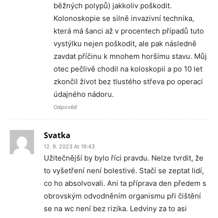
běžných polypů) jakkoliv poškodit.
Kolonoskopie se silně invazivní technika,
která má šanci až v procentech případů tuto
vystýlku nejen poškodit, ale pak následně
zavdat příčinu k mnohem horšímu stavu. Můj
otec pečlivě chodil na koloskopii a po 10 let
zkončil život bez tlustého střeva po operaci
údajného nádoru.
Odpověď
Svatka
12. 9. 2023 At 19:43
Užitečnější by bylo říci pravdu. Nelze tvrdit, že
to vyšetření není bolestivé. Stačí se zeptat lidí,
co ho absolvovali. Ani ta příprava den předem s
obrovským odvodněním organismu při čištění
se na wc není bez rizika. Ledviny za to asi