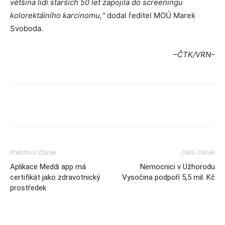
většina lidí starších 50 let zapojila do screeningu
kolorektálního karcinomu,“
dodal ředitel MOÚ Marek
Svoboda.
–ČTK/VRN
–
Předchozí článek
Další článek
Aplikace Meddi app má
Nemocnici v Užhorodu
certifikát jako zdravotnický
Vysočina podpoří 5,5 mil. Kč
prostředek