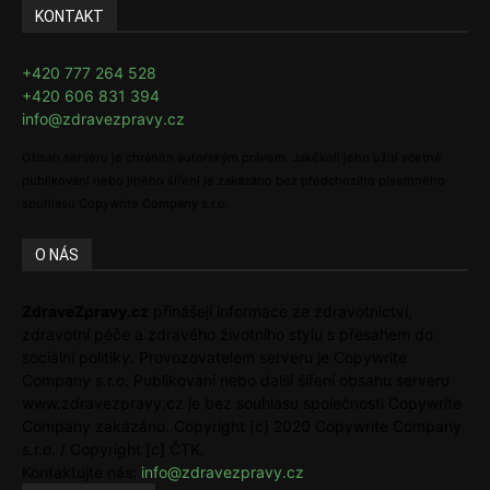
KONTAKT
+420 777 264 528
+420 606 831 394
info@zdravezpravy.cz
Obsah serveru je chráněn autorským právem. Jakékoli jeho užití včetně
publikování nebo jiného šíření je zakázáno bez předchozího písemného
souhlasu Copywrite Company s.r.o.
O NÁS
ZdraveZpravy.cz
přinášejí informace ze zdravotnictví,
zdravotní péče a zdravého životního stylu s přesahem do
sociální politiky. Provozovatelem serveru je Copywrite
Company s.r.o. Publikování nebo další šíření obsahu serveru
www.zdravezpravy.cz je bez souhlasu společnosti Copywrite
Company zakázáno. Copyright [c] 2020 Copywrite Company
s.r.o. / Copyright [c] ČTK.
Kontaktujte nás:
info@zdravezpravy.cz