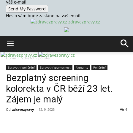
Váš e-mail
Heslo vám bude zasláno na váš email
zdravezpravy.cz
Domů
Zdravotní pojištění
Zdravotní pojištění
Zdravotní gramotnost
Aktuality
Pojištění
Bezplatný screening
kolorekta v ČR běží 23 let.
Zájem je malý
Od
zdravezpravy
-
12. 9. 2023
4