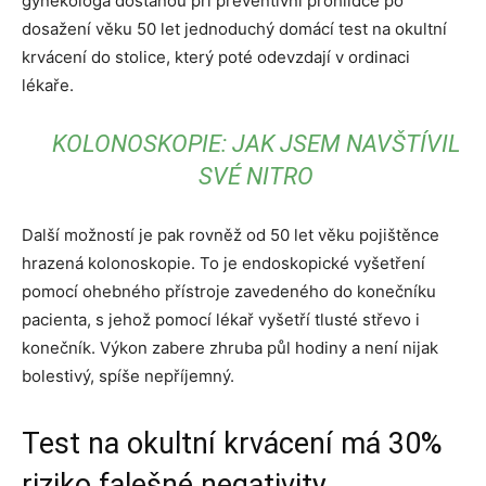
gynekologa dostanou při preventivní prohlídce po
dosažení věku 50 let jednoduchý domácí test na okultní
krvácení do stolice, který poté odevzdají v ordinaci
lékaře.
KOLONOSKOPIE: JAK JSEM NAVŠTÍVIL
SVÉ NITRO
Další možností je pak rovněž od 50 let věku pojištěnce
hrazená kolonoskopie. To je endoskopické vyšetření
pomocí ohebného přístroje zavedeného do konečníku
pacienta, s jehož pomocí lékař vyšetří tlusté střevo i
konečník. Výkon zabere zhruba půl hodiny a není nijak
bolestivý, spíše nepříjemný.
Test na okultní krvácení má 30%
riziko falešné negativity