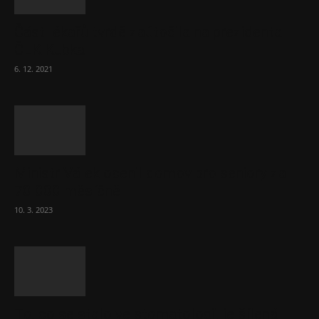
Část lékařů tvrdě zaútočila na prezidenta
ČLK Kubka
6. 12. 2021
Ministr Válek ocenil domov pro seniory za
70 000 měsíčně
10. 3. 2023
To, co se stalo ve stomatologii, je šílená