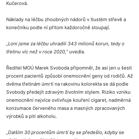
Kučerová.
Náklady na léčbu zhoubných nádorů v tlustém střevě a
konečníku podle ní přitom každoročně stoupají.
„Loni jsme za léčbu uhradili 343 milionů korun, tedy o
třetinu víc než v roce 2020,“
uvedla.
Ředitel MOÚ Marek Svoboda připomněl, že asi jen u šesti
procent pacientů způsobí onemocnění geny od rodičů. Až
dvěma třetinám úmrtí na rakovinu kolorekta se dá podle
Svobody předejít zdravým životním stylem. Riziko vzniku
onemocnění nejvíce ovlivňuje kouření cigaret, nadměrná
konzumace červeného masa a masných zpracovaných
výrobků a pití alkoholu.
„Dalším 30 procentům úmrtí by se předešlo, kdyby se