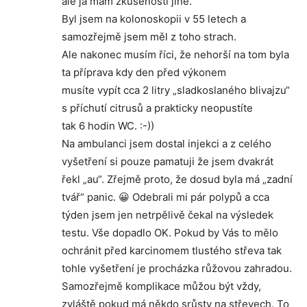
ale já mám zkušenosti jiné.
Byl jsem na kolonoskopii v 55 letech a
samozřejmě jsem měl z toho strach.
Ale nakonec musím říci, že nehorší na tom byla
ta příprava kdy den před výkonem
musíte vypít cca 2 litry „sladkoslaného blivajzu“
s příchutí citrusů a prakticky neopustíte
tak 6 hodin WC. :-))
Na ambulanci jsem dostal injekci a z celého
vyšetření si pouze pamatuji že jsem dvakrát
řekl „au“. Zřejmě proto, že dosud byla má „zadní
tvář“ panic. 😀 Odebrali mi pár polypů a cca
týden jsem jen netrpělivě čekal na výsledek
testu. Vše dopadlo OK. Pokud by Vás to mělo
ochránit před karcinomem tlustého střeva tak
tohle vyšetření je procházka růžovou zahradou.
Samozřejmě komplikace můžou být vždy,
zvláště pokud má někdo srůsty na střevech. To