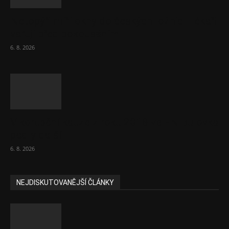
Netopýři míří okny do českých ložnic. Lékaři
varují před pokousáním
6. 8. 2026
V korupční kauze z roku 2018 ve FN Bulovka
padly další...
6. 8. 2026
NEJDISKUTOVANĚJŠÍ ČLÁNKY