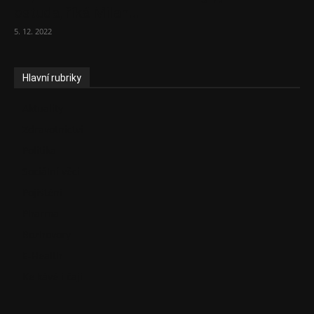
ostuda, říká Milan...
5. 12. 2022
Hlavní rubriky
Aktuality
Zdravotnictví
Politika
Sociální věci
Pojištění
Pharma
Rozhovory
E-Health
Ke kávě i čaji