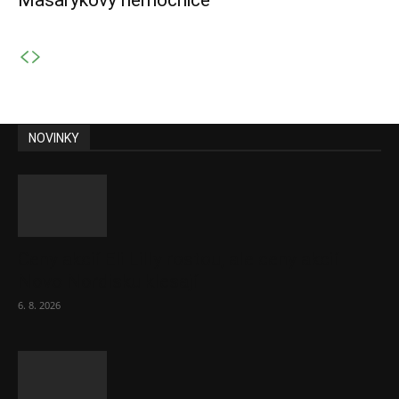
Masarykovy nemocnice
NOVINKY
Ceny akcií Eli Lilly rostou, ale ceny akcií
Novo Nordisku klesají
6. 8. 2026