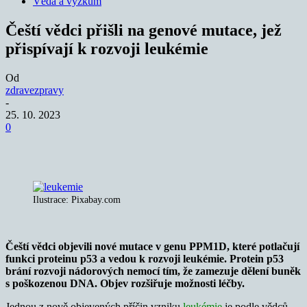
Věda a výzkum
Čeští vědci přišli na genové mutace, jež
přispívají k rozvoji leukémie
Od
zdravezpravy
-
25. 10. 2023
0
Ilustrace: Pixabay.com
Čeští vědci objevili nové mutace v genu PPM1D, které potlačují
funkci proteinu p53 a vedou k rozvoji leukémie. Protein p53
brání rozvoji nádorových nemocí tím, že zamezuje dělení buněk
s poškozenou DNA. Objev rozšiřuje možnosti léčby.
Jednou z nově objevených příčin vzniku
leukémie
je podle vědců