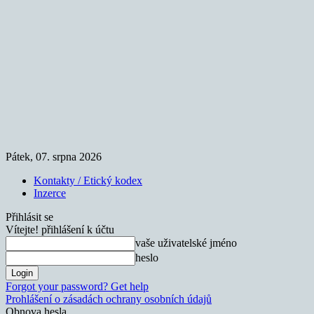
Pátek, 07. srpna 2026
Kontakty / Etický kodex
Inzerce
Přihlásit se
Vítejte! přihlášení k účtu
vaše uživatelské jméno
heslo
Forgot your password? Get help
Prohlášení o zásadách ochrany osobních údajů
Obnova hesla