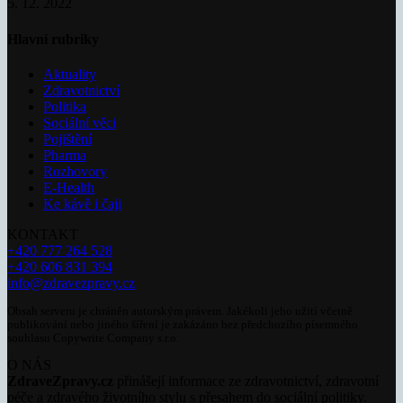
5. 12. 2022
Hlavní rubriky
Aktuality
Zdravotnictví
Politika
Sociální věci
Pojištění
Pharma
Rozhovory
E-Health
Ke kávě i čaji
KONTAKT
+420 777 264 528
+420 606 831 394
info@zdravezpravy.cz
Obsah serveru je chráněn autorským právem. Jakékoli jeho užití včetně
publikování nebo jiného šíření je zakázáno bez předchozího písemného
souhlasu Copywrite Company s.r.o.
O NÁS
ZdraveZpravy.cz
přinášejí informace ze zdravotnictví, zdravotní
péče a zdravého životního stylu s přesahem do sociální politiky.