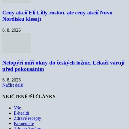
Ceny akcií Eli Lilly rostou, ale ceny akcií Novo
Nordisku klesají
6. 8. 2026
Netopýři míří okny do českých ložnic. Lékaři varují
před pokousáním
6. 8. 2026
Načíst další
NEJČTENĚJŠÍ ČLÁNKY
Vše
E-health
Zdravé recepty
Komentáře
Zdravé Zprávy