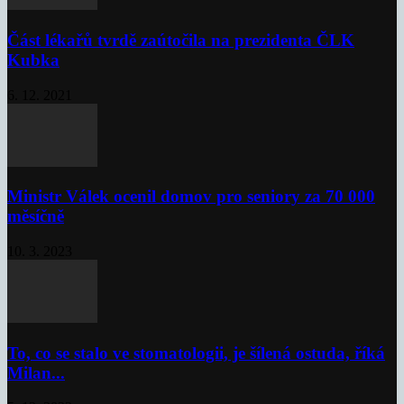
Část lékařů tvrdě zaútočila na prezidenta ČLK
Kubka
6. 12. 2021
Ministr Válek ocenil domov pro seniory za 70 000
měsíčně
10. 3. 2023
To, co se stalo ve stomatologii, je šílená ostuda, říká
Milan...