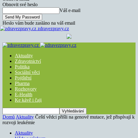
Obnovit své heslo
Váš e-mail
Heslo vám bude zasláno na váš email
zdravezpravy.cz
Aktuality
Zdravotnictví
Politika
Sociální věci
Pojištění
Pharma
Rozhovory
E-Health
Ke kávě i čaji
Domů
Aktuality
Čeští vědci přišli na genové mutace, jež přispívají k
rozvoji leukémie
Aktuality