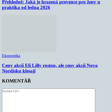
Přehledně: Jaká je hrazená prevence pro ženy u
praktika od ledna 2026
Ekonomika
Ceny akcií Eli Lilly rostou, ale ceny akcií Novo
Nordisku klesají
KOMENTÁŘ