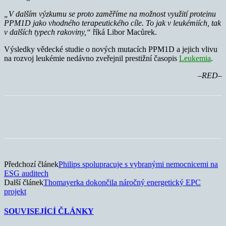
„V dalším výzkumu se proto zaměříme na možnost využití proteinu
PPM1D jako vhodného terapeutického cíle. To jak v leukémiích, tak
v dalších typech rakoviny,“
říká Libor Macůrek.
Výsledky vědecké studie o nových mutacích PPM1D a jejich vlivu
na rozvoj leukémie nedávno zveřejnil prestižní časopis
Leukemia
.
–RED–
Předchozí článek
Philips spolupracuje s vybranými nemocnicemi na
ESG auditech
Další článek
Thomayerka dokončila náročný energetický EPC
projekt
SOUVISEJÍCÍ ČLÁNKY