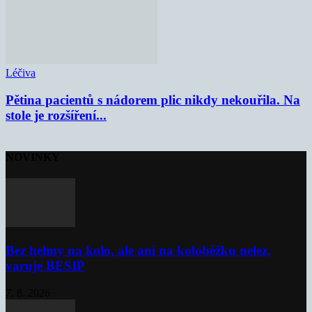
Léčiva
Pětina pacientů s nádorem plic nikdy nekouřila. Na
stole je rozšíření...
NOVINKY
Bez helmy na kolo, ale ani na koloběžku nelez,
varuje BESIP
7. 8. 2026