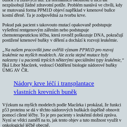
nezpůsobují žádné zdravotní potíže. Problém nastává ve chvíli, kdy
se mutovaná forma PPM1D objeví například v kmenové buňce
kostní dřeně. Ta je zodpovědná za tvorbu krve.
Pokud pak pacient s takovouto mutací opakovaně podstupuje
vyšetření rentgenovým zářením nebo podstupuje
chemoterapeutickou léčbu, která rovněž poškozuje DNA, pokračují
postižené kmenové buňky v dělení a dochází k rozvoji leukémie.
„Na našem pracovišti jsme ověřili význam PPM1D pro rozvoj
leukémie na myších modelech. Ale zcela stejné mutace byly
nalezeny i u pacientů trpících některými speciálními typy leukémie,“
říká Libor Macůrek, vedoucí Oddělení biologie nádorové buňky
ÚMG AV ČR.
Nádory krve léčí i transplantace
vlastních krevních buněk
Výzkum na myších modelech podle Macůrka i prokázal, že funkci
p53 proteinu se dá v těchto nádorových buňkách úspěšně obnovit
pomocí cílené léčby. To je pro pacienty s leukémií dobrá zpráva.
Nyní se vědci zaměří na to, jak tento objev a tuto možnost využít v
onkologické léčbě obecně.