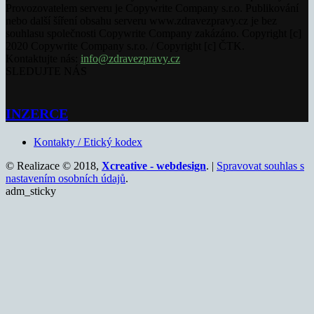
Provozovatelem serveru je Copywrite Company s.r.o. Publikování
nebo další šíření obsahu serveru www.zdravezpravy.cz je bez
souhlasu společnosti Copywrite Company zakázáno. Copyright [c]
2020 Copywrite Company s.r.o. / Copyright [c] ČTK.
Kontaktujte nás:
info@zdravezpravy.cz
SLEDUJTE NÁS
INZERCE
Kontakty / Etický kodex
© Realizace © 2018,
Xcreative - webdesign
. |
Spravovat souhlas s
nastavením osobních údajů
.
adm_sticky