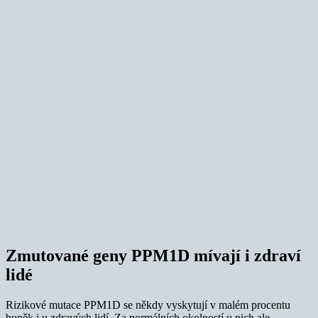
Zmutované geny PPM1D mívají i zdraví
lidé
Rizikové mutace PPM1D se někdy vyskytují v malém procentu
buněk i u zdravých lidí. Za normálních okolností u nich ale