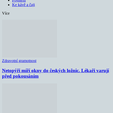
Pojištění
Ke kávě a čaji
Více
Zdravotní gramotnost
Netopýři míří okny do českých ložnic. Lékaři varují
před pokousáním