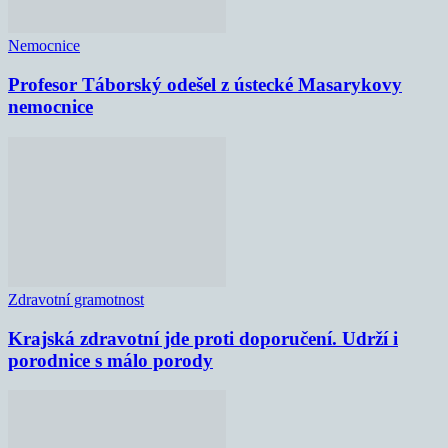
Nemocnice
Profesor Táborský odešel z ústecké Masarykovy
nemocnice
Zdravotní gramotnost
Krajská zdravotní jde proti doporučení. Udrží i
porodnice s málo porody