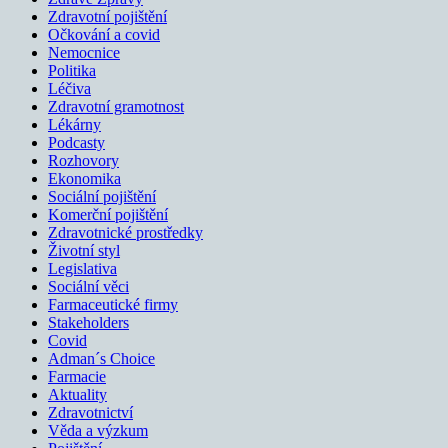
Zdravotní pojištění
Očkování a covid
Nemocnice
Politika
Léčiva
Zdravotní gramotnost
Lékárny
Podcasty
Rozhovory
Ekonomika
Sociální pojištění
Komerční pojištění
Zdravotnické prostředky
Životní styl
Legislativa
Sociální věci
Farmaceutické firmy
Stakeholders
Covid
Adman´s Choice
Farmacie
Aktuality
Zdravotnictví
Věda a výzkum