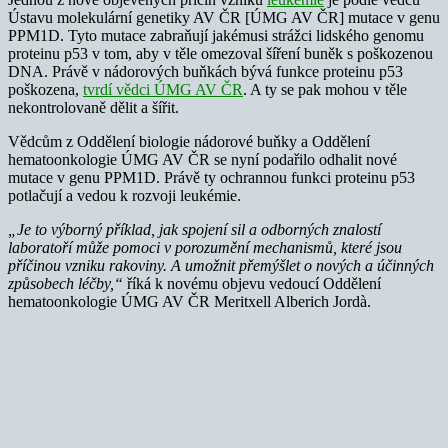
Ústavu molekulární genetiky AV ČR [ÚMG AV ČR] mutace v genu
PPM1D. Tyto mutace zabraňují jakémusi strážci lidského genomu
proteinu p53 v tom, aby v těle omezoval šíření buněk s poškozenou
DNA. Právě v nádorových buňkách bývá funkce proteinu p53
poškozena,
tvrdí vědci ÚMG AV ČR
. A ty se pak mohou v těle
nekontrolovaně dělit a šířit.
Vědcům z Oddělení biologie nádorové buňky a Oddělení
hematoonkologie ÚMG AV ČR se nyní podařilo odhalit nové
mutace v genu PPM1D. Právě ty ochrannou funkci proteinu p53
potlačují a vedou k rozvoji leukémie.
„Je to výborný příklad, jak spojení sil a odborných znalostí
laboratoří může pomoci v porozumění mechanismů, které jsou
příčinou vzniku rakoviny. A umožnit přemýšlet o nových a účinných
způsobech léčby,“
říká k novému objevu vedoucí Oddělení
hematoonkologie ÚMG AV ČR Meritxell Alberich Jordà.