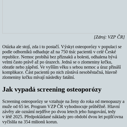
[Zdroj: VZP ČR]
Otázka ale stojí, zda i to postačí. Výskyt osteoporózy v populaci se
podle odborníků odhaduje až na 750 tisíc pacientů v celé České
republice. Nemoc probíhá bez příznaků a bolesti, odhalena bývá
velmi často právě až po úrazech. Jedná se o zlomeniny krčku,
obratle nebo zápěstí. Ve vyšším věku s sebou nemoc a úraz přináší
komplikace. Část pacientů po nich zůstává nesoběstačná, hlavně
zlomeniny krčku mívají následky fatální.
Jak vypadá screening osteoporózy
Screening osteoporózy se vztahuje na ženy do roka od menopauzy a
muže od 65 let. Program VZP ČR vyhodnocuje průběžně. Hlavní
závěry ale oznámí nejdříve po dvou letech jeho fungování, tedy
v létě 2025. Předpokládané náklady pro období dvou let pojišťovna
vyčíslila na 354 milionů korun.