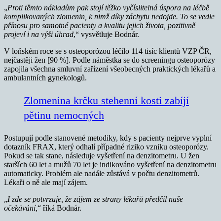
„
Proti těmto nákladům pak stojí těžko vyčíslitelná úspora na léčbě
komplikovaných zlomenin, k nimž díky záchytu nedojde. To se vedle
přínosu pro samotné pacienty a kvalitu jejich života, pozitivně
projeví i na výši úhrad
,“ vysvětluje Bodnár.
V loňském roce se s osteoporózou léčilo 114 tisíc klientů VZP ČR,
nejčastěji žen [90 %]. Podle náměstka se do screeningu osteoporózy
zapojila všechna smluvní zařízení všeobecných praktických lékařů a
ambulantních gynekologů.
Zlomenina krčku stehenní kosti zabíjí
pětinu nemocných
Postupují podle stanovené metodiky, kdy s pacienty nejprve vyplní
dotazník FRAX, který odhalí případné riziko vzniku osteoporózy.
Pokud se tak stane, následuje vyšetření na denzitometru. U žen
starších 60 let a mužů 70 let je indikováno vyšetření na denzitometru
automaticky. Problém ale nadále zůstává v počtu denzitometrů.
Lékaři o ně ale mají zájem.
„
I zde se potvrzuje, že zájem ze strany lékařů předčil naše
očekávání,
“ říká Bodnár.