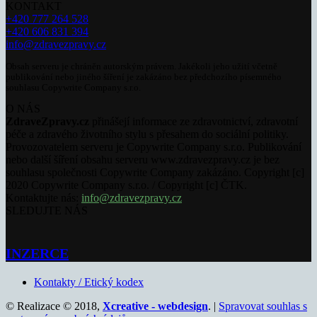
KONTAKT
+420 777 264 528
+420 606 831 394
info@zdravezpravy.cz
Obsah serveru je chráněn autorským právem. Jakékoli jeho užití včetně
publikování nebo jiného šíření je zakázáno bez předchozího písemného
souhlasu Copywrite Company s.r.o.
O NÁS
ZdraveZpravy.cz
přinášejí informace ze zdravotnictví, zdravotní
péče a zdravého životního stylu s přesahem do sociální politiky.
Provozovatelem serveru je Copywrite Company s.r.o. Publikování
nebo další šíření obsahu serveru www.zdravezpravy.cz je bez
souhlasu společnosti Copywrite Company zakázáno. Copyright [c]
2020 Copywrite Company s.r.o. / Copyright [c] ČTK.
Kontaktujte nás:
info@zdravezpravy.cz
SLEDUJTE NÁS
INZERCE
Kontakty / Etický kodex
© Realizace © 2018,
Xcreative - webdesign
. |
Spravovat souhlas s