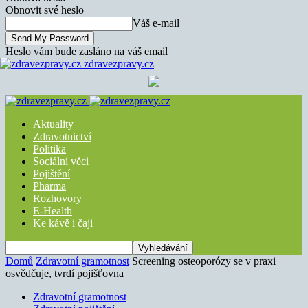
Obnovit své heslo
Váš e-mail
Heslo vám bude zasláno na váš email
zdravezpravy.cz
Aktuality
Zdravotnictví
Politika
Sociální věci
Pojištění
Pharma
Rozhovory
E-Health
Ke kávě i čaji
Domů
Zdravotní gramotnost
Screening osteoporózy se v praxi
osvědčuje, tvrdí pojišťovna
Zdravotní gramotnost