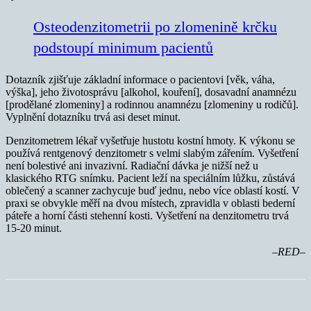
Osteodenzitometrii po zlomenině krčku
podstoupí minimum pacientů
Dotazník zjišťuje základní informace o pacientovi [věk, váha,
výška], jeho životosprávu [alkohol, kouření], dosavadní anamnézu
[prodělané zlomeniny] a rodinnou anamnézu [zlomeniny u rodičů].
Vyplnění dotazníku trvá asi deset minut.
Denzitometrem lékař vyšetřuje hustotu kostní hmoty. K výkonu se
používá rentgenový denzitometr s velmi slabým zářením. Vyšetření
není bolestivé ani invazivní. Radiační dávka je nižší než u
klasického RTG snímku. Pacient leží na speciálním lůžku, zůstává
oblečený a scanner zachycuje buď jednu, nebo více oblastí kostí. V
praxi se obvykle měří na dvou místech, zpravidla v oblasti bederní
páteře a horní části stehenní kosti. Vyšetření na denzitometru trvá
15-20 minut.
–RED–