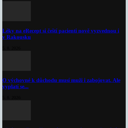
Léky na eRecept si čeští pacienti nově vyzvednou i
v Rakousku
5. 8. 2026
O výchovné k důchodu musí muži i zabojovat. Ale
vyplatí se...
5. 8. 2026