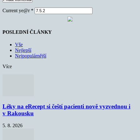
Current ye@r
*
POSLEDNÍ ČLÁNKY
Vše
Nejlepší
Nejpopulárnější
Více
Léky na eRecept si čeští pacienti nově vyzvednou i
v Rakousku
5. 8. 2026