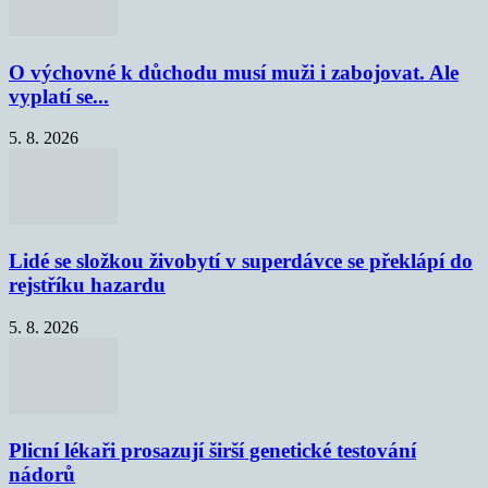
O výchovné k důchodu musí muži i zabojovat. Ale
vyplatí se...
5. 8. 2026
Lidé se složkou živobytí v superdávce se překlápí do
rejstříku hazardu
5. 8. 2026
Plicní lékaři prosazují širší genetické testování
nádorů