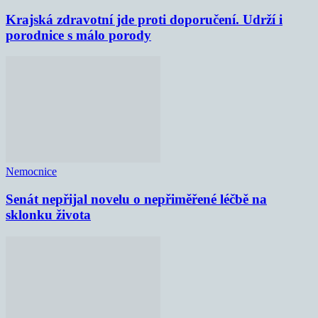
Krajská zdravotní jde proti doporučení. Udrží i
porodnice s málo porody
Nemocnice
Senát nepřijal novelu o nepřiměřené léčbě na
sklonku života