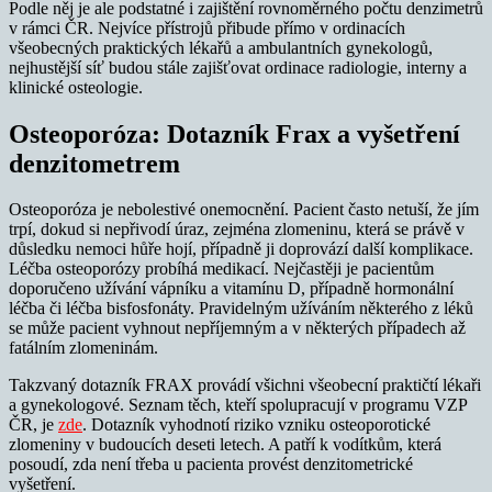
Podle něj je ale podstatné i zajištění rovnoměrného počtu denzimetrů
v rámci ČR. Nejvíce přístrojů přibude přímo v ordinacích
všeobecných praktických lékařů a ambulantních gynekologů,
nejhustější síť budou stále zajišťovat ordinace radiologie, interny a
klinické osteologie.
Osteoporóza: Dotazník Frax a vyšetření
denzitometrem
Osteoporóza je nebolestivé onemocnění. Pacient často netuší, že jím
trpí, dokud si nepřivodí úraz, zejména zlomeninu, která se právě v
důsledku nemoci hůře hojí, případně ji doprovází další komplikace.
Léčba osteoporózy probíhá medikací. Nejčastěji je pacientům
doporučeno užívání vápníku a vitamínu D, případně hormonální
léčba či léčba bisfosfonáty. Pravidelným užíváním některého z léků
se může pacient vyhnout nepříjemným a v některých případech až
fatálním zlomeninám.
Takzvaný dotazník FRAX provádí všichni všeobecní praktičtí lékaři
a gynekologové. Seznam těch, kteří spolupracují v programu VZP
ČR, je
zde
. Dotazník vyhodnotí riziko vzniku osteoporotické
zlomeniny v budoucích deseti letech. A patří k vodítkům, která
posoudí, zda není třeba u pacienta provést denzitometrické
vyšetření.