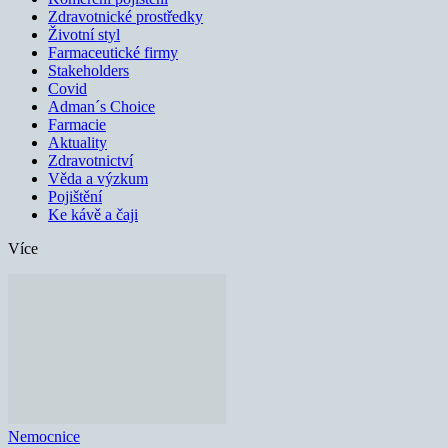
Zdravotnické prostředky
Životní styl
Farmaceutické firmy
Stakeholders
Covid
Adman´s Choice
Farmacie
Aktuality
Zdravotnictví
Věda a výzkum
Pojištění
Ke kávě a čaji
Více
Nemocnice