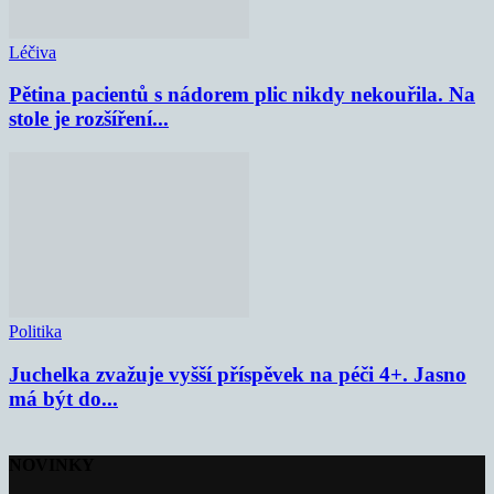
Léčiva
Pětina pacientů s nádorem plic nikdy nekouřila. Na
stole je rozšíření...
Politika
Juchelka zvažuje vyšší příspěvek na péči 4+. Jasno
má být do...
NOVINKY