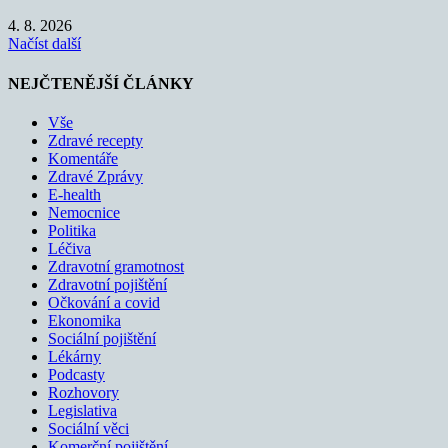
4. 8. 2026
Načíst další
NEJČTENĚJŠÍ ČLÁNKY
Vše
Zdravé recepty
Komentáře
Zdravé Zprávy
E-health
Nemocnice
Politika
Léčiva
Zdravotní gramotnost
Zdravotní pojištění
Očkování a covid
Ekonomika
Sociální pojištění
Lékárny
Podcasty
Rozhovory
Legislativa
Sociální věci
Komerční pojištění