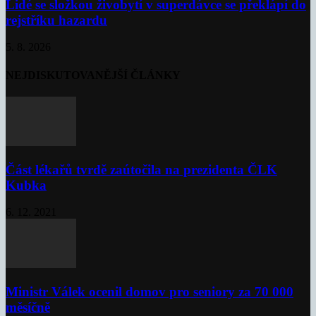
Lidé se složkou živobytí v superdávce se překlápí do
rejstříku hazardu
5. 8. 2026
NEJDISKUTOVANĚJŠÍ ČLÁNKY
Část lékařů tvrdě zaútočila na prezidenta ČLK
Kubka
6. 12. 2021
Ministr Válek ocenil domov pro seniory za 70 000
měsíčně