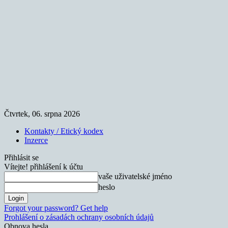
Čtvrtek, 06. srpna 2026
Kontakty / Etický kodex
Inzerce
Přihlásit se
Vítejte! přihlášení k účtu
vaše uživatelské jméno
heslo
Forgot your password? Get help
Prohlášení o zásadách ochrany osobních údajů
Obnova hesla