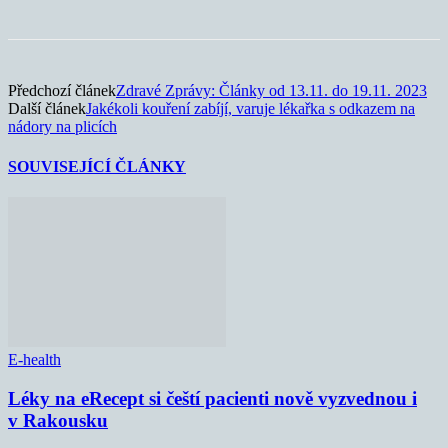
Předchozí článek
Zdravé Zprávy: Články od 13.11. do 19.11. 2023
Další článek
Jakékoli kouření zabíjí, varuje lékařka s odkazem na
nádory na plicích
SOUVISEJÍCÍ ČLÁNKY
E-health
Léky na eRecept si čeští pacienti nově vyzvednou i
v Rakousku