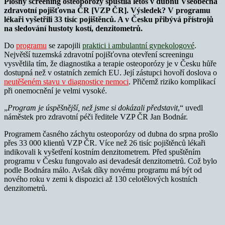
Plošný screening osteoporózy spustila letos v dubnu Všeobecná
zdravotní pojišťovna ČR [VZP ČR]. V
ýsledek? V programu
lékaři vyšetřili 33 tisíc pojištěnců. A v Česku přibývá přístrojů
na sledování hustoty kostí, denzitometrů.
Do
programu
se zapojili
praktici i ambulantní gynekologové
.
Největší tuzemská zdravotní pojišťovna otevření screeningu
vysvětlila tím, že diagnostika a terapie osteoporózy je v Česku hůře
dostupná než v ostatních zemích EU. Její zástupci hovoří doslova o
neutěšeném stavu v diagnostice nemoci
. Přičemž riziko komplikací
při onemocnění je velmi vysoké.
„
Program je úspěšnější, než jsme si dokázali představit
,“ uvedl
náměstek pro zdravotní péči ředitele VZP ČR Jan Bodnár.
Programem časného záchytu osteoporózy od dubna do srpna prošlo
přes 33 000 klientů VZP ČR. Více než 26 tisíc pojištěnců lékaři
indikovali k vyšetření kostním denzitometrem
.
Před spuštěním
programu v Česku fungovalo asi devadesát denzitometrů. Což bylo
podle Bodnára málo. Avšak díky novému programu má být od
nového roku v zemi k dispozici až 130 celotělových kostních
denzitometrů.