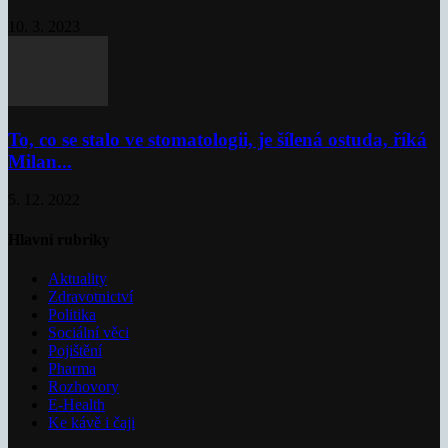
10. 3. 2023
To, co se stalo ve stomatologii, je šílená ostuda, říká
Milan...
5. 12. 2022
Hlavní rubriky
Aktuality
Zdravotnictví
Politika
Sociální věci
Pojištění
Pharma
Rozhovory
E-Health
Ke kávě i čaji