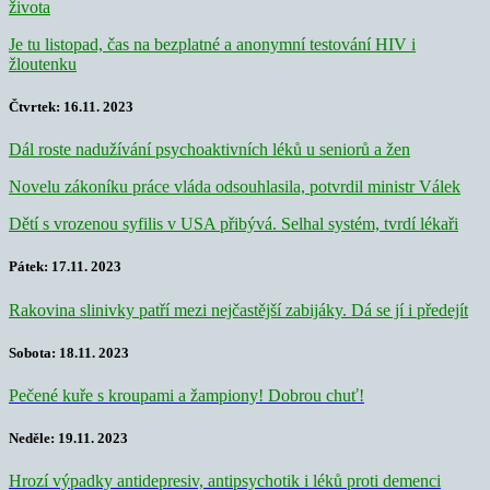
života
Je tu listopad, čas na bezplatné a anonymní testování HIV i
žloutenku
Čtvrtek: 16.11. 2023
Dál roste nadužívání psychoaktivních léků u seniorů a žen
Novelu zákoníku práce vláda odsouhlasila, potvrdil ministr Válek
Dětí s vrozenou syfilis v USA přibývá. Selhal systém, tvrdí lékaři
Pátek: 17.11. 2023
Rakovina slinivky patří mezi nejčastější zabijáky. Dá se jí i předejít
Sobota: 18.11. 2023
Pečené kuře s kroupami a žampiony! Dobrou chuť!
Neděle: 19.11. 2023
Hrozí výpadky antidepresiv, antipsychotik i léků proti demenci