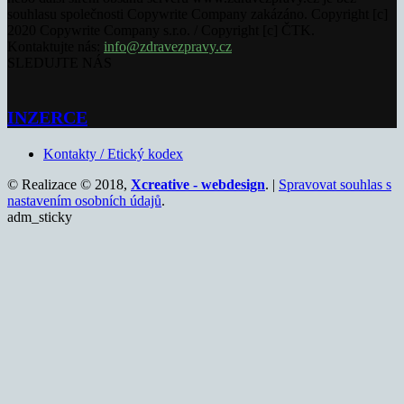
souhlasu společnosti Copywrite Company zakázáno. Copyright [c]
2020 Copywrite Company s.r.o. / Copyright [c] ČTK.
Kontaktujte nás:
info@zdravezpravy.cz
SLEDUJTE NÁS
INZERCE
Kontakty / Etický kodex
© Realizace © 2018,
Xcreative - webdesign
. |
Spravovat souhlas s
nastavením osobních údajů
.
adm_sticky