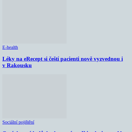
E-health
Léky na eRecept si čeští pacienti nově vyzvednou i
v Rakousku
Sociální pojištění