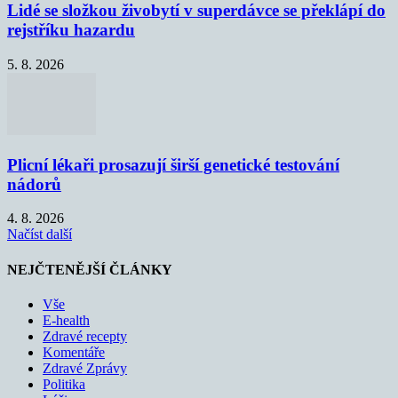
Lidé se složkou živobytí v superdávce se překlápí do
rejstříku hazardu
5. 8. 2026
Plicní lékaři prosazují širší genetické testování
nádorů
4. 8. 2026
Načíst další
NEJČTENĚJŠÍ ČLÁNKY
Vše
E-health
Zdravé recepty
Komentáře
Zdravé Zprávy
Politika