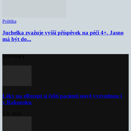
Politika
Juchelka zvažuje vyšší příspěvek na péči 4+. Jasno
má být do...
NOVINKY
Léky na eRecept si čeští pacienti nově vyzvednou i
v Rakousku
5. 8. 2026