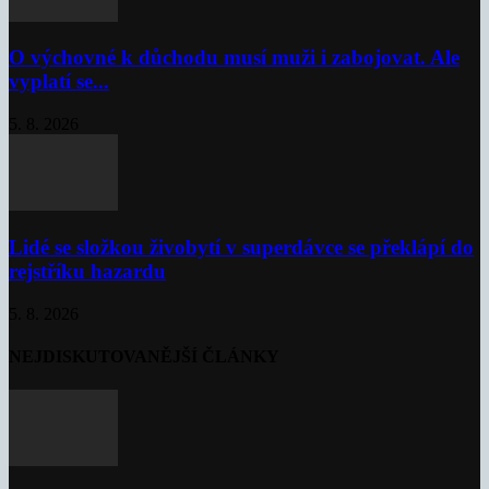
O výchovné k důchodu musí muži i zabojovat. Ale
vyplatí se...
5. 8. 2026
Lidé se složkou živobytí v superdávce se překlápí do
rejstříku hazardu
5. 8. 2026
NEJDISKUTOVANĚJŠÍ ČLÁNKY