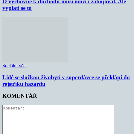
O výchovné k důchodu musí muži i zabojovat. Ale
vyplatí se to
Sociální věci
Lidé se složkou živobytí v superdávce se překlápí do
rejstříku hazardu
KOMENTÁŘ