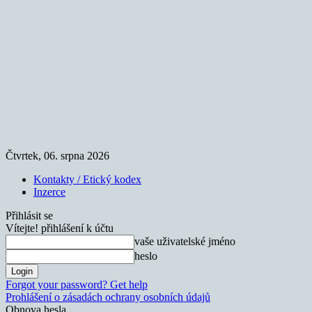
Čtvrtek, 06. srpna 2026
Kontakty / Etický kodex
Inzerce
Přihlásit se
Vítejte! přihlášení k účtu
vaše uživatelské jméno
heslo
Forgot your password? Get help
Prohlášení o zásadách ochrany osobních údajů
Obnova hesla