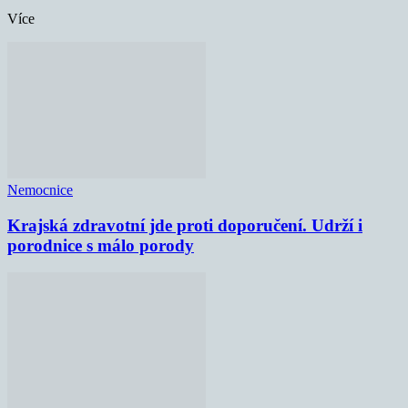
Více
Nemocnice
Krajská zdravotní jde proti doporučení. Udrží i
porodnice s málo porody