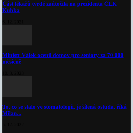
Část lékařů tvrdě zaútočila na prezidenta ČLK
Kubka
6. 12. 2021
Ministr Válek ocenil domov pro seniory za 70 000
měsíčně
10. 3. 2023
To, co se stalo ve stomatologii, je šílená ostuda, říká
Milan...
5. 12. 2022