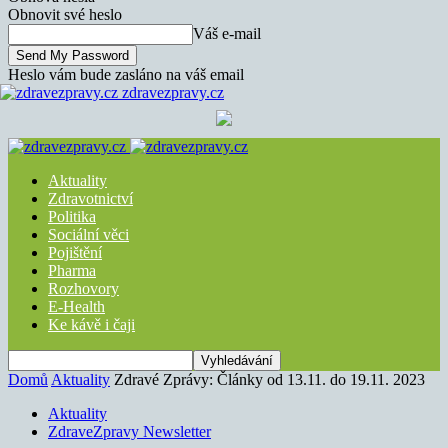
Obnovit své heslo
Váš e-mail
Heslo vám bude zasláno na váš email
zdravezpravy.cz
Aktuality
Zdravotnictví
Politika
Sociální věci
Pojištění
Pharma
Rozhovory
E-Health
Ke kávě i čaji
Domů
Aktuality
Zdravé Zprávy: Články od 13.11. do 19.11. 2023
Aktuality
ZdraveZpravy Newsletter