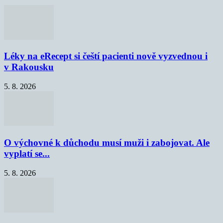
Léky na eRecept si čeští pacienti nově vyzvednou i
v Rakousku
5. 8. 2026
O výchovné k důchodu musí muži i zabojovat. Ale
vyplatí se...
5. 8. 2026