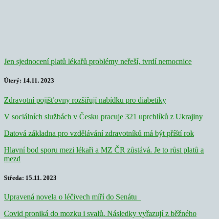
Jen sjednocení platů lékařů problémy neřeší, tvrdí nemocnice
Úterý: 14.11. 2023
Zdravotní pojišťovny rozšiřují nabídku pro diabetiky
V sociálních službách v Česku pracuje 321 uprchlíků z Ukrajiny
Datová základna pro vzdělávání zdravotníků má být příští rok
Hlavní bod sporu mezi lékaři a MZ ČR zůstává. Je to růst platů a
mezd
Středa: 15.11. 2023
Upravená novela o léčivech míří do Senátu
Covid proniká do mozku i svalů. Následky vyřazují z běžného