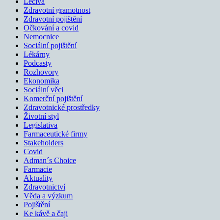
Léčiva
Zdravotní gramotnost
Zdravotní pojištění
Očkování a covid
Nemocnice
Sociální pojištění
Lékárny
Podcasty
Rozhovory
Ekonomika
Sociální věci
Komerční pojištění
Zdravotnické prostředky
Životní styl
Legislativa
Farmaceutické firmy
Stakeholders
Covid
Adman´s Choice
Farmacie
Aktuality
Zdravotnictví
Věda a výzkum
Pojištění
Ke kávě a čaji