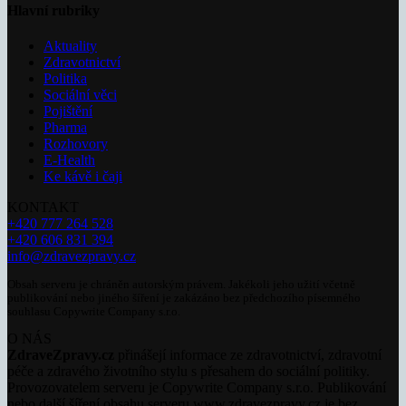
Hlavní rubriky
Aktuality
Zdravotnictví
Politika
Sociální věci
Pojištění
Pharma
Rozhovory
E-Health
Ke kávě i čaji
KONTAKT
+420 777 264 528
+420 606 831 394
info@zdravezpravy.cz
Obsah serveru je chráněn autorským právem. Jakékoli jeho užití včetně
publikování nebo jiného šíření je zakázáno bez předchozího písemného
souhlasu Copywrite Company s.r.o.
O NÁS
ZdraveZpravy.cz
přinášejí informace ze zdravotnictví, zdravotní
péče a zdravého životního stylu s přesahem do sociální politiky.
Provozovatelem serveru je Copywrite Company s.r.o. Publikování
nebo další šíření obsahu serveru www.zdravezpravy.cz je bez