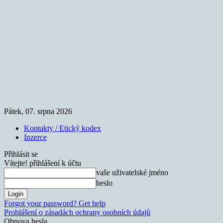
Pátek, 07. srpna 2026
Kontakty / Etický kodex
Inzerce
Přihlásit se
Vítejte! přihlášení k účtu
vaše uživatelské jméno
heslo
Forgot your password? Get help
Prohlášení o zásadách ochrany osobních údajů
Obnova hesla