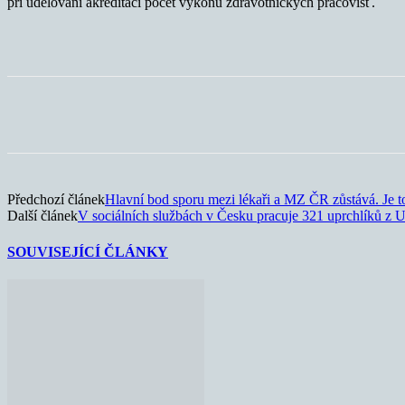
při udělování akreditací počet výkonů zdravotnických pracovišť.
Sdílet
Předchozí článek
Hlavní bod sporu mezi lékaři a MZ ČR zůstává. Je to
Další článek
V sociálních službách v Česku pracuje 321 uprchlíků z U
SOUVISEJÍCÍ ČLÁNKY