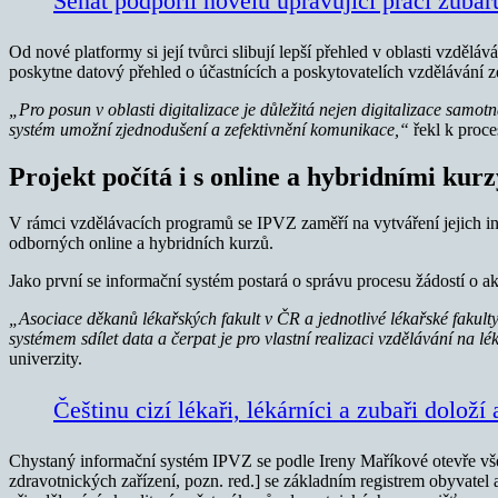
Senát podpořil novelu upravující práci zubařů
Od nové platformy si její tvůrci slibují lepší přehled v oblasti vzděl
poskytne datový přehled o účastnících a poskytovatelích vzdělávání z
„Pro posun v oblasti digitalizace je důležitá nejen digitalizace samot
systém umožní zjednodušení a zefektivnění komunikace,“
řekl k proce
Projekt počítá i s online a hybridními kur
V rámci vzdělávacích programů se IPVZ zaměří na vytváření jejich inov
odborných online a hybridních kurzů.
Jako první se informační systém postará o správu procesu žádostí o ak
„Asociace děkanů lékařských fakult v ČR a jednotlivé lékařské fakul
systémem sdílet data a čerpat je pro vlastní realizaci vzdělávání na l
univerzity.
Češtinu cizí lékaři, lékárníci a zubaři dolož
Chystaný informační systém IPVZ se podle Ireny Maříkové otevře vše
zdravotnických zařízení, pozn. red.] se základním registrem obyvate