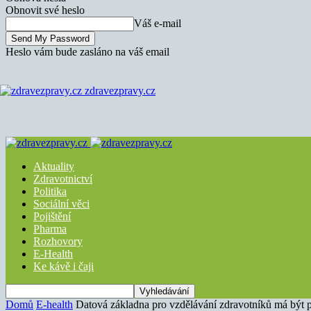
Obnovit své heslo
Váš e-mail
Heslo vám bude zasláno na váš email
zdravezpravy.cz
Aktuality
Zdravotnictví
Politika
Sociální věci
Pojištění
Pharma
Rozhovory
E-Health
Ke kávě i čaji
Domů
E-health
Datová základna pro vzdělávání zdravotníků má být př