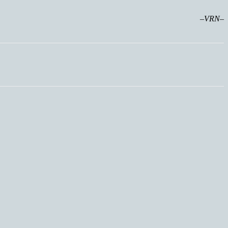
–VRN–