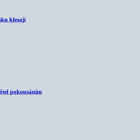
sku klesají
 před pokousáním