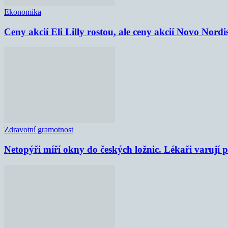
Ekonomika
Ceny akcií Eli Lilly rostou, ale ceny akcií Novo Nordi
Zdravotní gramotnost
Netopýři míří okny do českých ložnic. Lékaři varují