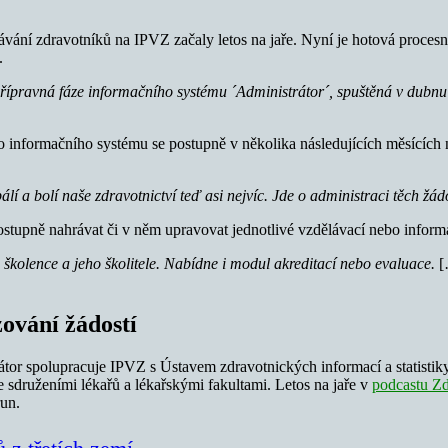
lávání zdravotníků na IPVZ začaly letos na jaře. Nyní je hotová procesn
.
řípravná fáze informačního systému ´Administrátor´, spuštěná v dubnu l
 Do informačního systému se postupně v několika následujících měsícíc
í a bolí naše zdravotnictví teď asi nejvíc. Jde o administraci těch žád
ostupně nahrávat či v něm upravovat jednotlivé vzdělávací nebo inform
 školence a jeho školitele. Nabídne i modul akreditací nebo evaluace.
[
zování žádostí
or spolupracuje IPVZ s Ústavem zdravotnických informací a statistiky
druženími lékařů a lékařskými fakultami. Letos na jaře v
podcastu Z
run.