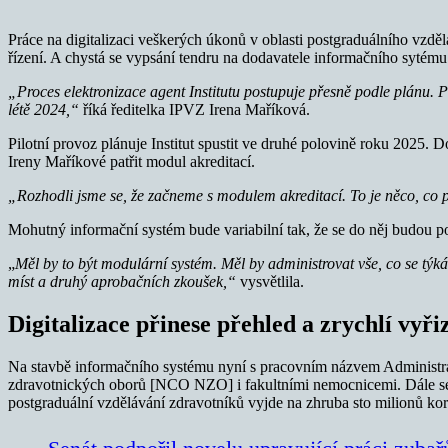
Práce na digitalizaci veškerých úkonů v oblasti postgraduálního vzdě
řízení. A chystá se vypsání tendru na dodavatele informačního sytému
„Proces elektronizace agent Institutu postupuje přesně podle plánu. P
létě 2024,“
říká ředitelka IPVZ Irena Maříková.
Pilotní provoz plánuje Institut spustit ve druhé polovině roku 2025.
Ireny Maříkové patřit modul akreditací.
„Rozhodli jsme se, že začneme s modulem akreditací. To je něco, co pál
Mohutný informační systém bude variabilní tak, že se do něj budou p
„
Měl by to být modulární systém. Měl by administrovat vše, co se týká
míst a druhý aprobačních zkoušek,“
vysvětlila.
Digitalizace přinese přehled a zrychlí vyři
Na stavbě informačního systému nyní s pracovním názvem Administrát
zdravotnických oborů [NCO NZO] i fakultními nemocnicemi. Dále se s
postgraduální vzdělávání zdravotníků vyjde na zhruba sto milionů ko