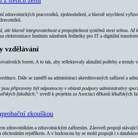
 z třetích zemí
ávání zdravotnických pracovníků, zjednodušení, a hlavně urychlení vyřiz
dravotníků.
ná, ale hlavně integrovatelnost a propojitelnost systémů mezi sebou. Až
su elektronizace Institutu náměstek ředitelky pro IT a digitální transfo
zy vzdělávání
ativních forem. A to tak, aby reflektovaly aktuální potřeby a trendy v
reditace. Dále se zaměří na administraci akreditovaných zařízení a admi
ty jsou připraveny být nápomocny v oblasti podpory administrativy spe
ékařských fakultách,“
uvedl k projektu za Asociaci děkanů lékařských f
í aprobační zkouškou
m zdravotníkům a zdravotnickým zařízením. Zároveň propojí stávající 
l a obchodním rejstříkem. A v budoucnu by se mohl propojit i s databá