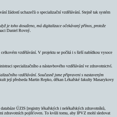
ování žádostí uchazečů o specializační vzdělávání. Stejně tak systém
 když je toho dosaženo, má digitalizace očekávaný přínos, protože
rmaci Daniel Rovný.
 celkovém vzdělávání. V projektu se počítá i s širší nabídkou vysoce
nistraci specializačního a nástavbového vzdělávání ve zdravotnictví.
cializačního vzdělávání. Současně jsme připraveni s nastaveným
akult její předseda Martin Repko, děkan Lékařské fakulty Masarykovy
databáze ÚZIS [registry lékařských i nelékařských zdravotníků,
zemi zdravotních pojišťoven. To kvůli tomu, aby IPVZ mohl sledovat