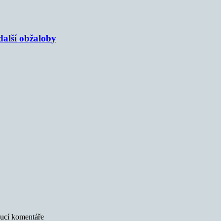
alší obžaloby
oucí komentáře