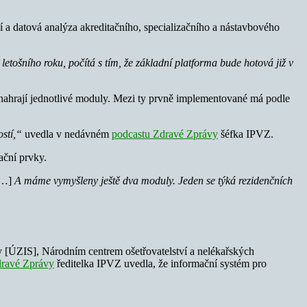
í a datová analýza akreditačního, specializačního a nástavbového
etošního roku, počítá s tím, že základní platforma bude hotová již v
h nahrají jednotlivé moduly. Mezi ty prvně implementované má podle
ostí,“
uvedla v nedávném
podcastu Zdravé Zprávy
šéfka IPVZ.
ační prvky.
…]
A máme vymyšleny ještě dva moduly. Jeden se týká rezidenčních
 [ÚZIS], Národním centrem ošetřovatelství a nelékařských
dravé Zprávy
ředitelka IPVZ uvedla, že informační systém pro