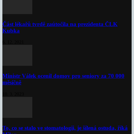
Část lékařů tvrdě zaútočila na prezidenta ČLK
Kubka
6. 12. 2021
Ministr Válek ocenil domov pro seniory za 70 000
měsíčně
10. 3. 2023
To, co se stalo ve stomatologii, je šílená ostuda, říká