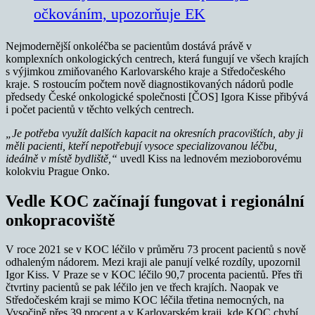
očkováním, upozorňuje EK
Nejmodernější onkoléčba se pacientům dostává právě v
komplexních onkologických centrech, která fungují ve všech krajích
s výjimkou zmiňovaného Karlovarského kraje a Středočeského
kraje. S rostoucím počtem nově diagnostikovaných nádorů podle
předsedy České onkologické společnosti [ČOS] Igora Kisse přibývá
i počet pacientů v těchto velkých centrech.
„Je potřeba využít dalších kapacit na okresních pracovištích, aby ji
měli pacienti, kteří nepotřebují vysoce specializovanou léčbu,
ideálně v místě bydliště,“
uvedl Kiss na lednovém mezioborovému
kolokviu Prague Onko.
Vedle KOC začínají fungovat i regionální
onkopracoviště
V roce 2021 se v KOC léčilo v průměru 73 procent pacientů s nově
odhaleným nádorem. Mezi kraji ale panují velké rozdíly, upozornil
Igor Kiss. V Praze se v KOC léčilo 90,7 procenta pacientů. Přes tři
čtvrtiny pacientů se pak léčilo jen ve třech krajích. Naopak ve
Středočeském kraji se mimo KOC léčila třetina nemocných, na
Vysočině přes 39 procent a v Karlovarském kraji, kde KOC chybí,