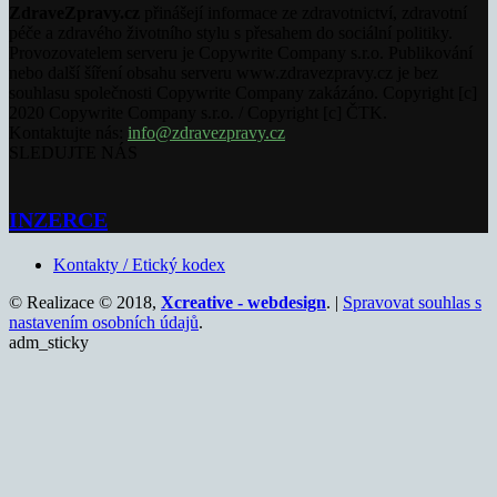
ZdraveZpravy.cz
přinášejí informace ze zdravotnictví, zdravotní
péče a zdravého životního stylu s přesahem do sociální politiky.
Provozovatelem serveru je Copywrite Company s.r.o. Publikování
nebo další šíření obsahu serveru www.zdravezpravy.cz je bez
souhlasu společnosti Copywrite Company zakázáno. Copyright [c]
2020 Copywrite Company s.r.o. / Copyright [c] ČTK.
Kontaktujte nás:
info@zdravezpravy.cz
SLEDUJTE NÁS
INZERCE
Kontakty / Etický kodex
© Realizace © 2018,
Xcreative - webdesign
. |
Spravovat souhlas s
nastavením osobních údajů
.
adm_sticky