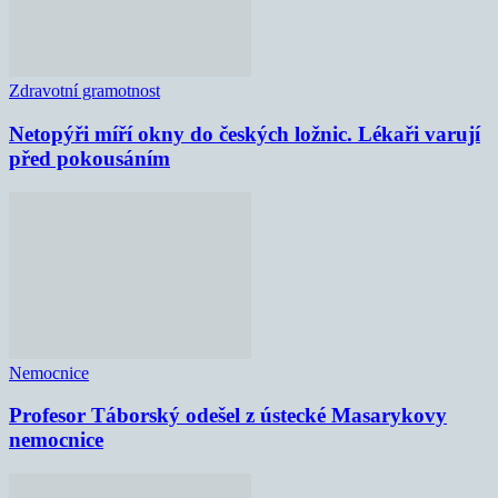
Zdravotní gramotnost
Netopýři míří okny do českých ložnic. Lékaři varují
před pokousáním
Nemocnice
Profesor Táborský odešel z ústecké Masarykovy
nemocnice