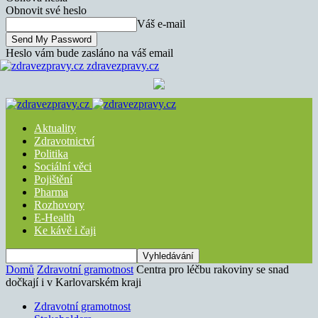
Obnovit své heslo
Váš e-mail
Heslo vám bude zasláno na váš email
zdravezpravy.cz
Aktuality
Zdravotnictví
Politika
Sociální věci
Pojištění
Pharma
Rozhovory
E-Health
Ke kávě i čaji
Domů
Zdravotní gramotnost
Centra pro léčbu rakoviny se snad
dočkají i v Karlovarském kraji
Zdravotní gramotnost