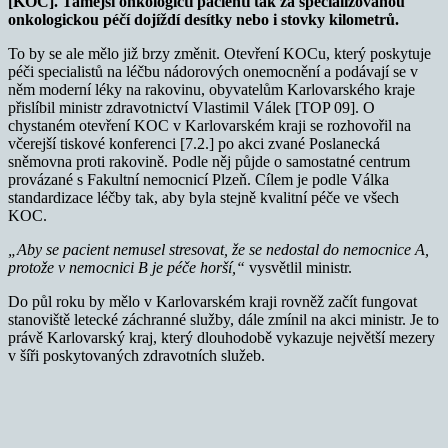
[KOC]. Tamější onkologičtí pacienti tak za specializovanou
onkologickou péčí dojíždí desítky nebo i stovky kilometrů.
To by se ale mělo již brzy změnit. Otevření KOCu, který poskytuje
péči specialistů na léčbu nádorových onemocnění a podávají se v
něm moderní léky na rakovinu, obyvatelům Karlovarského kraje
přislíbil ministr zdravotnictví Vlastimil Válek [TOP 09]. O
chystaném otevření KOC v Karlovarském kraji se rozhovořil na
včerejší tiskové konferenci [7.2.] po akci zvané Poslanecká
sněmovna proti rakovině. Podle něj půjde o samostatné centrum
provázané s Fakultní nemocnicí Plzeň. Cílem je podle Válka
standardizace léčby tak, aby byla stejně kvalitní péče ve všech
KOC.
„Aby se pacient nemusel stresovat, že se nedostal do nemocnice A,
protože v nemocnici B je péče horší,“
vysvětlil ministr.
Do půl roku by mělo v Karlovarském kraji rovněž začít fungovat
stanoviště letecké záchranné služby, dále zmínil na akci ministr. Je to
právě Karlovarský kraj, který dlouhodobě vykazuje největší mezery
v šíři poskytovaných zdravotních služeb.