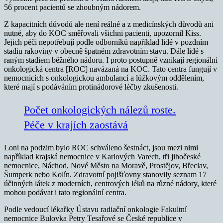
56 procent pacientů se zhoubným nádorem.
Z kapacitních důvodů ale není reálné a z medicínských důvodů ani
nutné, aby do KOC směřovali všichni pacienti, upozornil Kiss.
Jejich péči nepotřebují podle odborníků například lidé v pozdním
stadiu rakoviny v obecně špatném zdravotním stavu. Dále lidé s
raným stadiem běžného nádoru. I proto postupně vznikají regionální
onkologická centra [ROC] navázaná na KOC. Tato centra fungují v
nemocnicích s onkologickou ambulancí a lůžkovým oddělením,
které mají s podáváním protinádorové léčby zkušenosti.
Počet onkologických nálezů roste.
Péče v krajích zaostává
Loni na podzim bylo ROC schváleno šestnáct, jsou mezi nimi
například krajská nemocnice v Karlových Varech, tři jihočeské
nemocnice, Náchod, Nové Město na Moravě, Prostějov, Břeclav,
Šumperk nebo Kolín. Zdravotní pojišťovny stanovily seznam 17
účinných látek z moderních, centrových léků na různé nádory, které
mohou podávat i tato regionální centra.
Podle vedoucí lékařky Ústavu radiační onkologie Fakultní
nemocnice Bulovka Petry Tesařové se České republice v