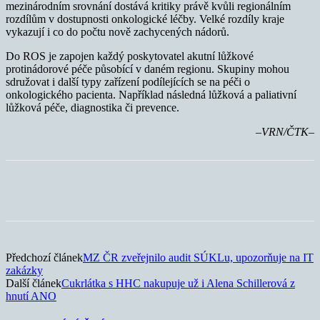
mezinárodním srovnání dostává kritiky právě kvůli regionálním
rozdílům v dostupnosti onkologické léčby. Velké rozdíly kraje
vykazují i co do počtu nově zachycených nádorů.
Do ROS je zapojen každý poskytovatel akutní lůžkové
protinádorové péče působící v daném regionu. Skupiny mohou
sdružovat i další typy zařízení podílejících se na péči o
onkologického pacienta. Například následná lůžková a paliativní
lůžková péče, diagnostika či prevence.
–VRN/ČTK–
Předchozí článek
MZ ČR zveřejnilo audit SÚKLu, upozorňuje na IT
zakázky
Další článek
Cukrlátka s HHC nakupuje už i Alena Schillerová z
hnutí ANO