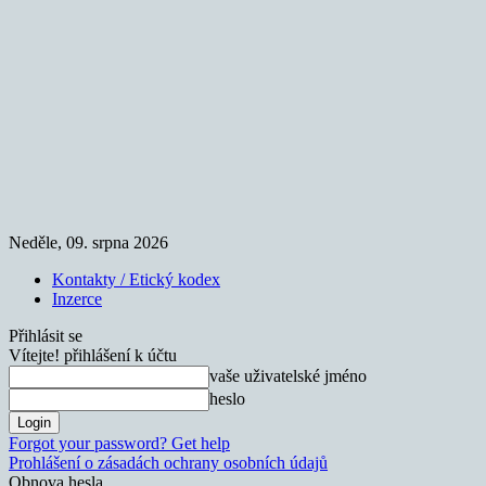
Neděle, 09. srpna 2026
Kontakty / Etický kodex
Inzerce
Přihlásit se
Vítejte! přihlášení k účtu
vaše uživatelské jméno
heslo
Forgot your password? Get help
Prohlášení o zásadách ochrany osobních údajů
Obnova hesla