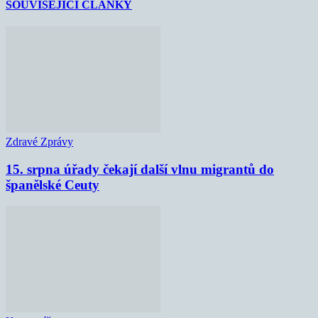
SOUVISEJÍCÍ ČLÁNKY
Zdravé Zprávy
15. srpna úřady čekají další vlnu migrantů do
španělské Ceuty