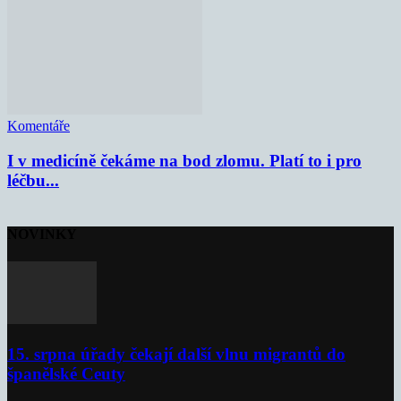
Komentáře
I v medicíně čekáme na bod zlomu. Platí to i pro
léčbu...
NOVINKY
15. srpna úřady čekají další vlnu migrantů do
španělské Ceuty