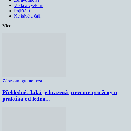
Zdravotnictví
Věda a výzkum
Pojištění
Ke kávě a čaji
Více
Zdravotní gramotnost
Přehledně: Jaká je hrazená prevence pro ženy u
praktika od ledna...