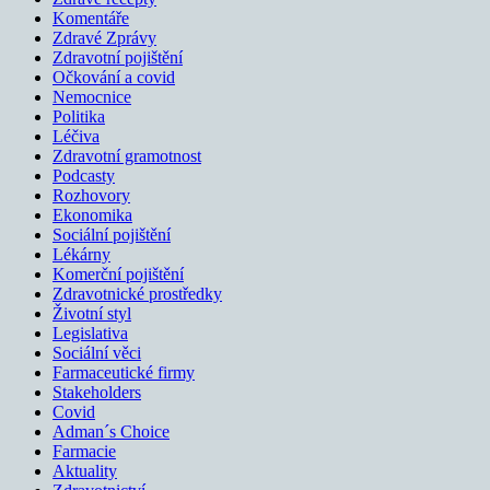
Komentáře
Zdravé Zprávy
Zdravotní pojištění
Očkování a covid
Nemocnice
Politika
Léčiva
Zdravotní gramotnost
Podcasty
Rozhovory
Ekonomika
Sociální pojištění
Lékárny
Komerční pojištění
Zdravotnické prostředky
Životní styl
Legislativa
Sociální věci
Farmaceutické firmy
Stakeholders
Covid
Adman´s Choice
Farmacie
Aktuality