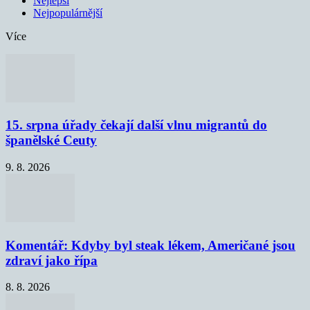
Nejlepší
Nejpopulárnější
Více
15. srpna úřady čekají další vlnu migrantů do
španělské Ceuty
9. 8. 2026
Komentář: Kdyby byl steak lékem, Američané jsou
zdraví jako řípa
8. 8. 2026