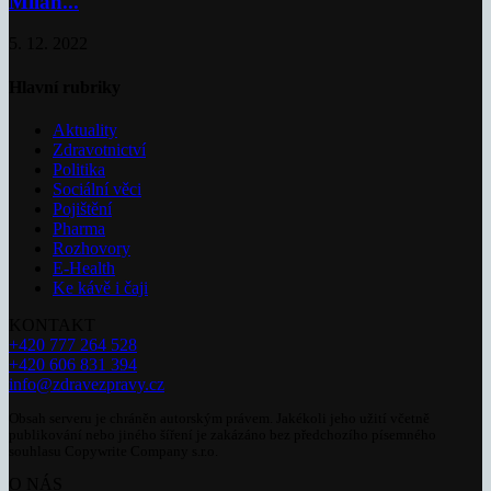
Milan...
5. 12. 2022
Hlavní rubriky
Aktuality
Zdravotnictví
Politika
Sociální věci
Pojištění
Pharma
Rozhovory
E-Health
Ke kávě i čaji
KONTAKT
+420 777 264 528
+420 606 831 394
info@zdravezpravy.cz
Obsah serveru je chráněn autorským právem. Jakékoli jeho užití včetně
publikování nebo jiného šíření je zakázáno bez předchozího písemného
souhlasu Copywrite Company s.r.o.
O NÁS