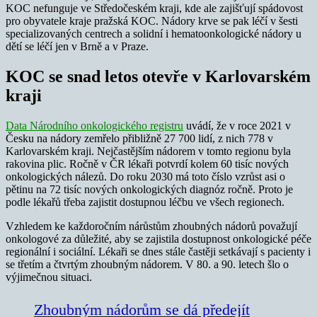
KOC nefunguje ve Středočeském kraji, kde ale zajišťují spádovost
pro obyvatele kraje pražská KOC. Nádory krve se pak léčí v šesti
specializovaných centrech a solidní i hematoonkologické nádory u
dětí se léčí jen v Brně a v Praze.
KOC se snad letos otevře v Karlovarském
kraji
Data Národního onkologického registru
uvádí, že v roce 2021 v
Česku na nádory zemřelo přibližně 27 700 lidí, z nich 778 v
Karlovarském kraji. Nejčastějším nádorem v tomto regionu byla
rakovina plic. Ročně v ČR lékaři potvrdí kolem 60 tisíc nových
onkologických nálezů. Do roku 2030 má toto číslo vzrůst asi o
pětinu na 72 tisíc nových onkologických diagnóz ročně. Proto je
podle lékařů třeba zajistit dostupnou léčbu ve všech regionech.
Vzhledem ke každoročním nárůstům zhoubných nádorů považují
onkologové za důležité, aby se zajistila dostupnost onkologické péče
regionální i sociální. Lékaři se dnes stále častěji setkávají s pacienty i
se třetím a čtvrtým zhoubným nádorem. V 80. a 90. letech šlo o
výjimečnou situaci.
Zhoubným nádorům se dá předejít