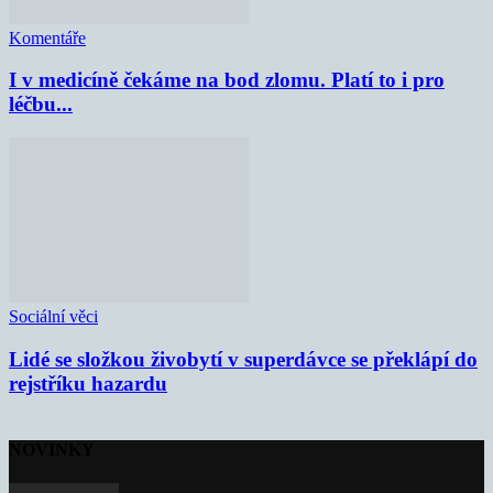
Komentáře
I v medicíně čekáme na bod zlomu. Platí to i pro
léčbu...
Sociální věci
Lidé se složkou živobytí v superdávce se překlápí do
rejstříku hazardu
NOVINKY