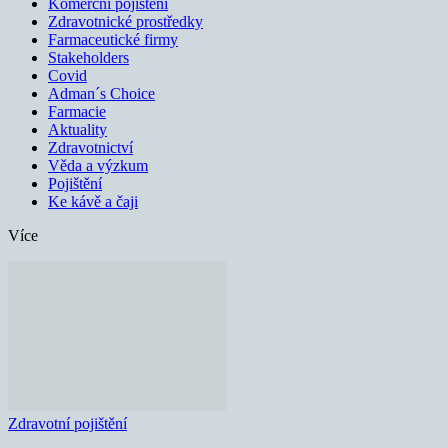
Komerční pojištění
Zdravotnické prostředky
Farmaceutické firmy
Stakeholders
Covid
Adman´s Choice
Farmacie
Aktuality
Zdravotnictví
Věda a výzkum
Pojištění
Ke kávě a čaji
Více
Zdravotní pojištění