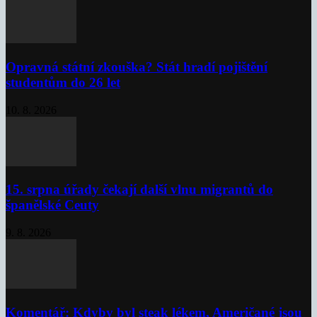
Opravná státní zkouška? Stát hradí pojištění
studentům do 26 let
10. 8. 2026
15. srpna úřady čekají další vlnu migrantů do
španělské Ceuty
9. 8. 2026
Komentář: Kdyby byl steak lékem, Američané jsou