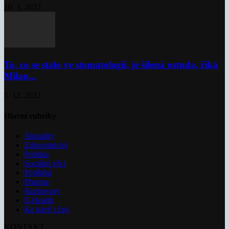
10. 3. 2023
To, co se stalo ve stomatologii, je šílená ostuda, říká
Milan...
5. 12. 2022
Hlavní rubriky
Aktuality
Zdravotnictví
Politika
Sociální věci
Pojištění
Pharma
Rozhovory
E-Health
Ke kávě i čaji
KONTAKT