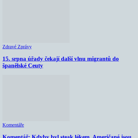
Zdravé Zprávy
15. srpna úřady čekají další vlnu migrantů do
španělské Ceuty
Komentáře
Komentář: Kdyby byl steak lékem, Američané jsou