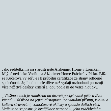
Jako ředitelka má na starosti ještě Alzheimer Home v Louckém
Mlýně nedaleko Vodňan a Alzheimer Home Prácheň v Písku. Blíže
se Kučerová vyjadřuje i k průběhu certifikace ze strany odborné
společnosti. Její hodnotitelé dříve než vydají rozhodnutí posuzují
více než dvě desítky kritérií a jdou podle ní do velké hloubky.
„Většina z nich je zaměřena na úroveň poskytovan
é
péč
e a
život
klientů. Cílí třeba na jejich důstojnost, individuální přístup, kvalitu a
kulturu stravování, volnočasov
é
aktivity a spoustu další
ch v
ěcí.
Vedle toho se posuzuje kvalifikace personálu, jeho vzdělávání a