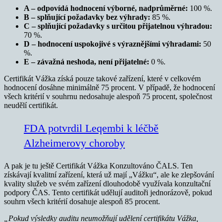
A – odpovídá hodnocení výborné, nadprůměrné:
100 %.
B – splňující požadavky bez výhrady:
85 %.
C – splňující požadavky s určitou přijatelnou výhradou:
70 %.
D – hodnocení uspokojivé s výraznějšími výhradami:
50
%.
E – závažná neshoda, není přijatelné:
0 %.
Certifikát Vážka získá pouze takové zařízení, které v celkovém
hodnocení dosáhne minimálně 75 procent. V případě, že hodnocení
všech kritérií v souhrnu nedosahuje alespoň 75 procent, společnost
neudělí certifikát.
FDA potvrdil Leqembi k léčbě
Alzheimerovy choroby
A pak je tu ještě Certifikát Vážka Konzultováno ČALS. Ten
získávají kvalitní zařízení, která už mají „Vážku“, ale ke zlepšování
kvality služeb ve svém zařízení dlouhodobě využívala konzultační
podpory ČAS. Tento certifikát udělují auditoři jednorázově, pokud
souhrn všech kritérií dosahuje alespoň 85 procent.
„Pokud výsledky auditu neumožňují udělení certifikátu Vážka,