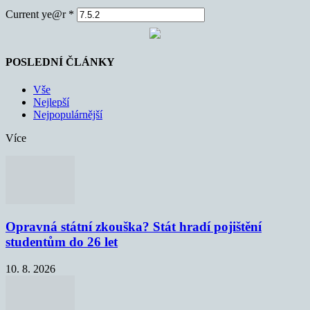
Current ye@r
*
POSLEDNÍ ČLÁNKY
Vše
Nejlepší
Nejpopulárnější
Více
Opravná státní zkouška? Stát hradí pojištění
studentům do 26 let
10. 8. 2026