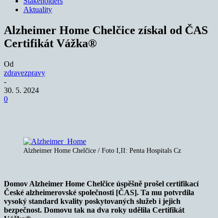
Stakeholders
Aktuality
Alzheimer Home Chelčice získal od ČAS
Certifikát Vážka®
Od
zdravezpravy
-
30. 5. 2024
0
Alzheimer Home Chelčice / Foto I,II: Penta Hospitals Cz
Domov Alzheimer Home Chel
čice úspěšně prošel certifikací
Česk
é
alzheimerovsk
é
společnosti [ČAS]. Ta mu potvrdila
vysoký standard kvality poskytovaných služeb i jejich
bezpečnost. Domovu tak na dva roky udělila Certifikát