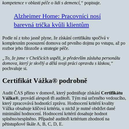
kompetence v oblasti péče o lidi s demencí,“
popisuje.
Alzheimer Home: Pracovníci nosí
barevná trička kvůli klientům
Podle ní z toho jasně plyne, že získání certifikátu spočívá v
komplexním posouzení domova od prvního dojmu po vstupu, až po
rozbor jeho filozofie a strategie péče.
„To, že jsme v Chelčicích uspěli, je především zásluha personálu
domova, který je skvělý
a d
ělá svoji práci opravdu s láskou,
“
pochvaluje si.
Certifikát Vážka® podrobně
Audit ČAS přímo v domově, který podmiňuje získání
Certifikátu
Vážka®
, provádí alespoň tři auditoři. Tým má určeného vedoucího,
který zpracovává hodnotící zprávu. Hodnocení kritérií kvality
Vážka obsahuje klíčová kritéria, u nichž je nutné obdržet dané
minimální hodnocení. Hodnocení kritérií dosahuje hodnot
splněno/nesplněno. Případně auditoři kritérium zhodnotí na
pětistupňové škále A, B, C, D, E.