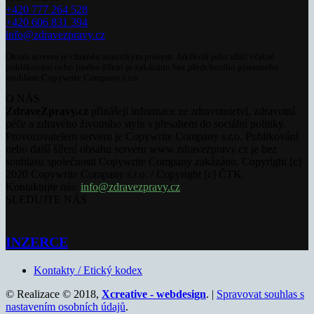
+420 777 264 528
+420 606 831 394
info@zdravezpravy.cz
Obsah serveru je chráněn autorským právem. Jakékoli jeho užití včetně
publikování nebo jiného šíření je zakázáno bez předchozího písemného
souhlasu Copywrite Company s.r.o.
O NÁS
ZdraveZpravy.cz
přinášejí informace ze zdravotnictví, zdravotní
péče a zdravého životního stylu s přesahem do sociální politiky.
Provozovatelem serveru je Copywrite Company s.r.o. Publikování
nebo další šíření obsahu serveru www.zdravezpravy.cz je bez
souhlasu společnosti Copywrite Company zakázáno. Copyright [c]
2020 Copywrite Company s.r.o. / Copyright [c] ČTK.
Kontaktujte nás:
info@zdravezpravy.cz
SLEDUJTE NÁS
INZERCE
Kontakty / Etický kodex
© Realizace © 2018,
Xcreative - webdesign
. |
Spravovat souhlas s
nastavením osobních údajů
.