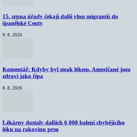
15. srpna úřady čekají další vlnu migrantů do
španělské Ceuty
9. 8. 2026
Komentář: Kdyby byl steak lékem, Američané jsou
zdraví jako řípa
8. 8. 2026
Lékárny dostaly dalších 6 000 balení chybějícího
léku na rakovinu prsu