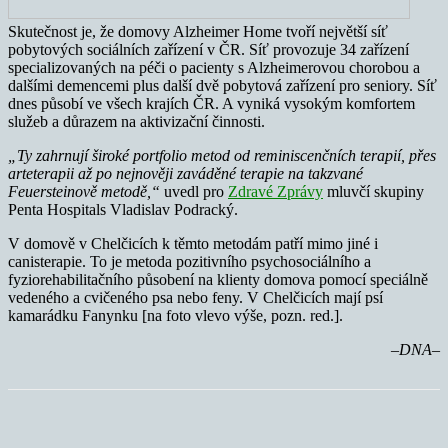
Skutečnost je, že domovy Alzheimer Home tvoří největší síť
pobytových sociálních zařízení v ČR. Síť provozuje 34 zařízení
specializovaných na péči o pacienty s Alzheimerovou chorobou a
dalšími demencemi plus další dvě pobytová zařízení pro seniory. Síť
dnes působí ve všech krajích ČR. A vyniká vysokým komfortem
služeb a důrazem na aktivizační činnosti.
„Ty zahrnují širok
é
portfolio metod od reminiscen
čních terapií, přes
arteterapii až po nejnověji zaváděn
é
terapie
na takzvan
é
Feuersteinov
ě
metod
ě,“
uvedl pro
Zdravé Zprávy
mluvčí skupiny
Penta Hospitals Vladislav Podracký.
V domově v Chelčicích k těmto metodám patří mimo jiné i
canisterapie. To je metoda pozitivního psychosociálního a
fyziorehabilitačního působení na klienty domova pomocí speciálně
vedeného a cvičeného psa nebo feny. V Chelčicích mají psí
kamarádku Fanynku [na foto vlevo výše, pozn. red.].
–DNA–