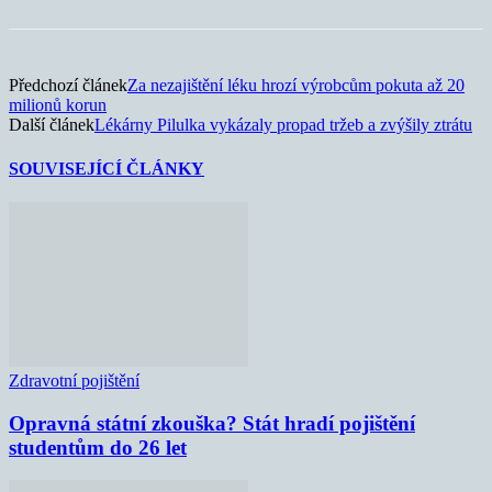
Předchozí článek
Za nezajištění léku hrozí výrobcům pokuta až 20
milionů korun
Další článek
Lékárny Pilulka vykázaly propad tržeb a zvýšily ztrátu
SOUVISEJÍCÍ ČLÁNKY
Zdravotní pojištění
Opravná státní zkouška? Stát hradí pojištění
studentům do 26 let