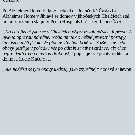
Vážka®.
Po Alzheimer Home Filipov nedaleko středočeské Čáslavi a
Alzheimer Home v Jihlavě se domov v jihočeských Chelčicích stal
třetím zařízením skupiny Penta Hospitals CZ s certifikací ČAS.
„Na certifikaci jsme se v Chelčicích připravovali měsí
ce dop
ředu. A
bylo to opravdu náročn
é
. Nešlo ani tak o běžn
é
provozní postupy,
tam jsme měli jistotu, že plníme všechna krit
é
ria.
Sp
íše jsme měli
obavy, jestli je v pořádku vše po administrativní stránce, abychom
nepřehl
é
dli třeba nějakou drobnost,“
popisuje své pocity ředitelka
domova Lucie Kučerová.
„Ale naštěstí se tyto obavy ukázaly jako zbytečn
é
,
“
dodává s úlevou.