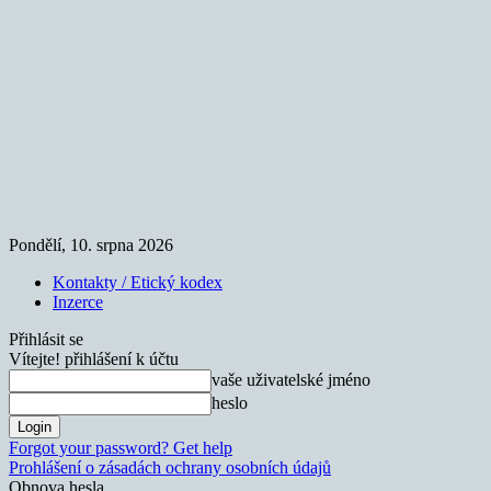
Pondělí, 10. srpna 2026
Kontakty / Etický kodex
Inzerce
Přihlásit se
Vítejte! přihlášení k účtu
vaše uživatelské jméno
heslo
Forgot your password? Get help
Prohlášení o zásadách ochrany osobních údajů
Obnova hesla