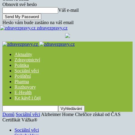
Obnovit své heslo
Váš e-mail
Heslo vám bude zasláno na váš email
zdravezpravy.cz
Aktuality
Zdravotnictví
Politika
Sociální věci
Pojištění
Pharma
Rozhovory
E-Health
Ke kávě i čaji
Domů
Sociální věci
Alzheimer Home Chelčice získal od ČAS
Certifikát Vážka®
Sociální věci