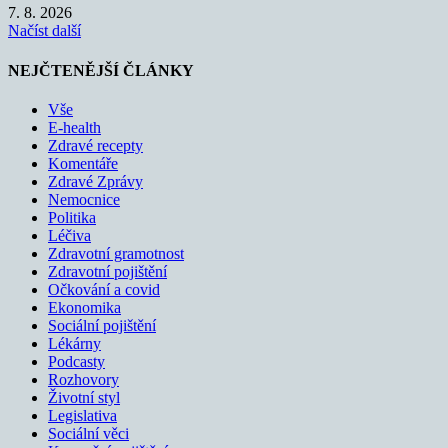
7. 8. 2026
Načíst další
NEJČTENĚJŠÍ ČLÁNKY
Vše
E-health
Zdravé recepty
Komentáře
Zdravé Zprávy
Nemocnice
Politika
Léčiva
Zdravotní gramotnost
Zdravotní pojištění
Očkování a covid
Ekonomika
Sociální pojištění
Lékárny
Podcasty
Rozhovory
Životní styl
Legislativa
Sociální věci