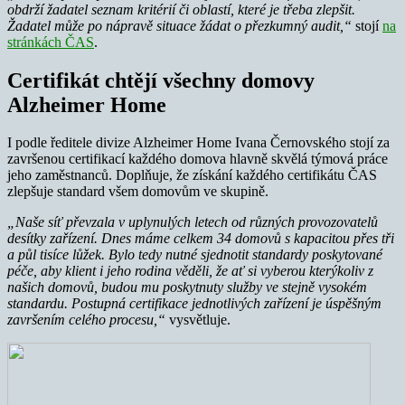
obdrží žadatel seznam kritérií či oblastí, které je třeba zlepšit.
Žadatel může po nápravě situace žádat o přezkumný audit,“
stojí
na
stránkách ČAS
.
Certifikát chtějí všechny domovy
Alzheimer Home
I podle ředitele divize Alzheimer Home Ivana Černovského stojí za
završenou certifikací každého domova hlavně skvělá týmová práce
jeho zaměstnanců. Doplňuje, že získání každého certifikátu ČAS
zlepšuje standard všem domovům ve skupině.
„Naše síť převzala v uplynulých letech od různých provozovatelů
desítky zařízení. Dnes máme celkem 34 domovů s kapacitou př
es t
ř
i
a p
ůl tisí
ce l
ůžek. Bylo tedy nutn
é
sjednotit standardy poskytovan
é
péče, aby klient i jeho rodina vědě
li,
že ať si vyberou kterýkoliv z
našich domovů, budou mu poskytnuty služby ve stejně vysok
é
m
standardu. Postupná certifikace jednotlivých zařízení je úspěšným
završením cel
é
ho procesu,
“
vysvětluje.