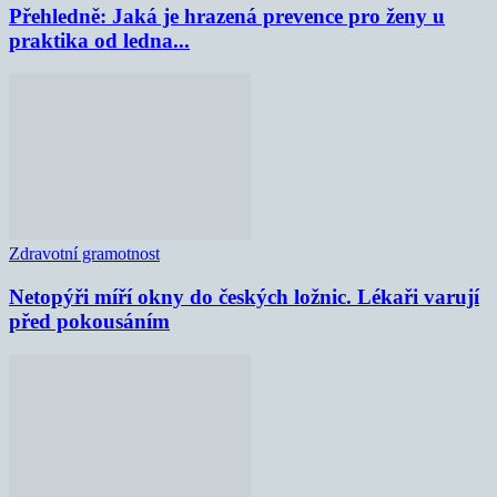
Přehledně: Jaká je hrazená prevence pro ženy u
praktika od ledna...
Zdravotní gramotnost
Netopýři míří okny do českých ložnic. Lékaři varují
před pokousáním