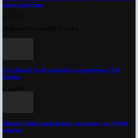
zdraví jako řípa
8. 8. 2026
NEJDISKUTOVANĚJŠÍ ČLÁNKY
Část lékařů tvrdě zaútočila na prezidenta ČLK
Kubka
6. 12. 2021
Ministr Válek ocenil domov pro seniory za 70 000
měsíčně