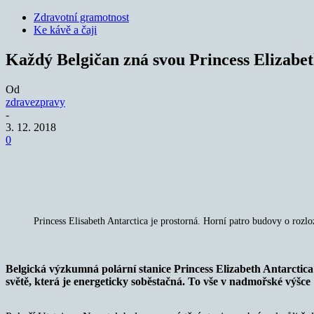
Zdravotní gramotnost
Ke kávě a čaji
Každý Belgičan zná svou Princess Elizabet
Od
zdravezpravy
-
3. 12. 2018
0
Sdílet
Princess Elisabeth Antarctica je prostorná. Horní patro budovy o rozlo
Belgická výzkumná polární stanice Princess Elizabeth Antarctic
světě, která je energeticky soběstačná. To vše v nadmořské výšce