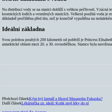
Na distribuci vody se na stanici dohlíží s velikou pečlivostí. Vzácná 
kosmických lodích a vesmírných stanicích. Veškerá použitá voda je rec
důkladně pročištěna před tím, než je konečně vypuštěna na nedaleké
Ideální základna
Svou polohou pouhých 200 kilometrů od pobřeží je Princess Elisabet
antarktické oblasti mezi 20. a 30. rovnoběžkou. Stanice byla navržena
Sdílet
Předchozí článek
Kým byl farmář a filozof Masanobu Fukuoka?
Další článek
Lékárnička zn. ideál: Kolik stojí léky do ní