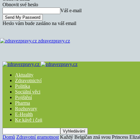
Obnovit své heslo
Váš e-mail
Heslo vám bude zasláno na váš email
zdravezpravy.cz
Aktuality
Zdravotnictví
Politika
Sociální věci
Pojištění
Pharma
Rozhovory
E-Health
Ke kávě i čaji
Domů
Zdravotní gramotnost
Každý Belgičan zná svou Princess Eliza