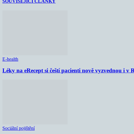
SOUVISEJÍCÍ ČLÁNKY
E-health
Léky na eRecept si čeští pacienti nově vyzvednou i v
Sociální pojištění