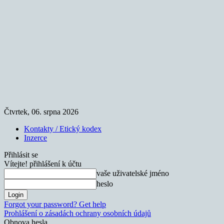
Čtvrtek, 06. srpna 2026
Kontakty / Etický kodex
Inzerce
Přihlásit se
Vítejte! přihlášení k účtu
vaše uživatelské jméno
heslo
Forgot your password? Get help
Prohlášení o zásadách ochrany osobních údajů
Obnova hesla