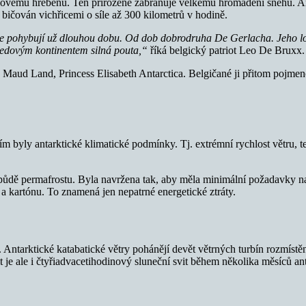
lovému hřebenu. Ten přirozeně zabraňuje velkému hromadění sněhu. Ant
bičován vichřicemi o síle až 300 kilometrů v hodině.
dě se pohybují už dlouhou dobu. Od dob dobrodruha De Gerlacha. Jeho 
 ledovým kontinentem silná pouta,“
říká belgický patriot Leo De Bruxx.
ng Maud Land, Princess Elisabeth Antarctica. Belgičané ji přitom pojme
ním byly antarktické klimatické podmínky. Tj. extrémní rychlost větru,
ě permafrostu. Byla navržena tak, aby měla minimální požadavky na spo
ev a kartónu. To znamená jen nepatrné energetické ztráty.
 Antarktické katabatické větry pohánějí devět větrných turbín rozmístě
 je ale i čtyřiadvacetihodinový sluneční svit během několika měsíců antar