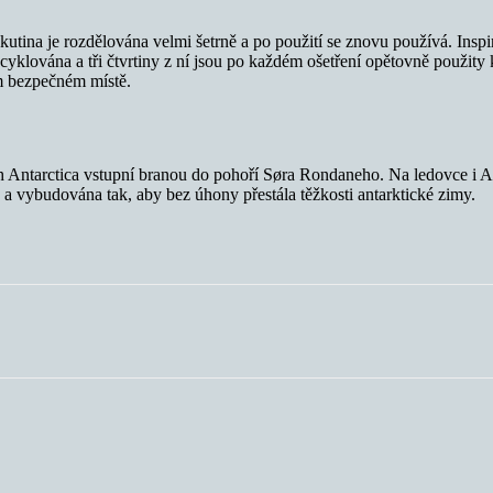
tekutina je rozdělována velmi šetrně a po použití se znovu používá. Ins
yklována a tři čtvrtiny z ní jsou po každém ošetření opětovně použity k
m bezpečném místě.
h Antarctica vstupní branou do pohoří Søra Rondaneho. Na ledovce i A
 a vybudována tak, aby bez úhony přestála těžkosti antarktické zimy.