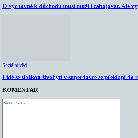
O výchovné k důchodu musí muži i zabojovat. Ale vypl
Sociální věci
Lidé se složkou živobytí v superdávce se překlápí do 
KOMENTÁŘ