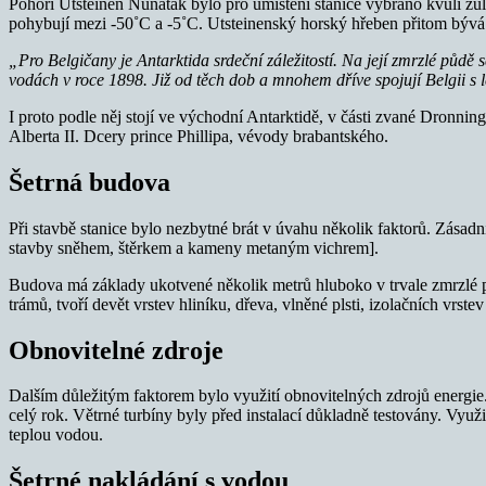
Pohoří Utsteinen Nunatak bylo pro umístění stanice vybráno kvůli žu
pohybují mezi -50˚C a -5˚C. Utsteinenský horský hřeben přitom bývá 
„Pro Belgičany je Antarktida srdeční záležitostí. Na její zmrzlé pů
vodách v roce 1898. Již od těch dob a mnohem dříve spojují Belgii s
I proto podle něj stojí ve východní Antarktidě, v části zvané Dronni
Alberta II. Dcery prince Phillipa, vévody brabantského.
Šetrná budova
Při stavbě stanice bylo nezbytné brát v úvahu několik faktorů. Zásad
stavby sněhem, štěrkem a kameny metaným vichrem].
Budova má základy ukotvené několik metrů hluboko v trvale zmrzlé půd
trámů, tvoří devět vrstev hliníku, dřeva, vlněné plsti, izolačních vrst
Obnovitelné zdroje
Dalším důležitým faktorem bylo využití obnovitelných zdrojů energie.
celý rok. Větrné turbíny byly před instalací důkladně testovány. Využit
teplou vodou.
Šetrné nakládání s vodou