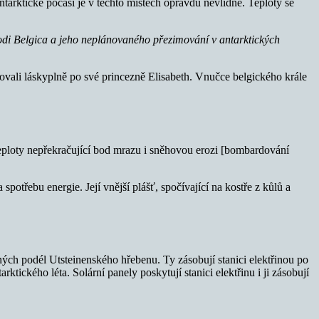
arktické počasí je v těchto místech opravdu nevlídné. Teploty se
lodi Belgica a jeho neplánovaného přezimování v antarktických
novali láskyplně po své princezně Elisabeth. Vnučce belgického krále
 teploty nepřekračující bod mrazu i sněhovou erozi [bombardování
třebu energie. Její vnější plášť, spočívající na kostře z kůlů a
ných podél Utsteinenského hřebenu. Ty zásobují stanici elektřinou po
ktického léta. Solární panely poskytují stanici elektřinu i ji zásobují