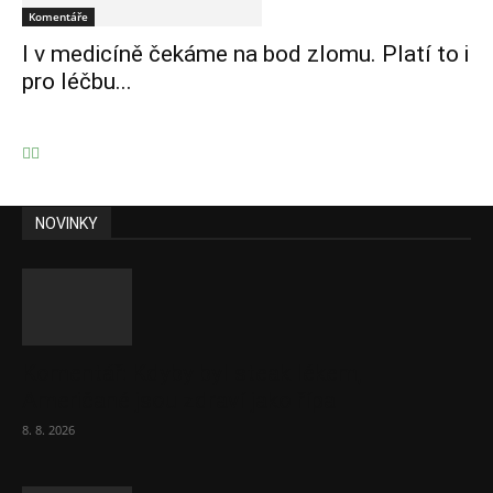
Komentáře
I v medicíně čekáme na bod zlomu. Platí to i
pro léčbu...
NOVINKY
Komentář: Kdyby byl steak lékem,
Američané jsou zdraví jako řípa
8. 8. 2026