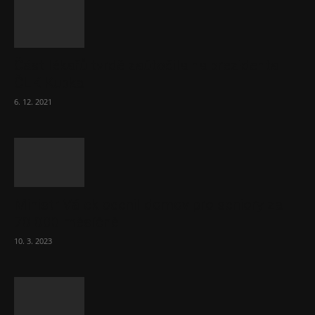
Část lékařů tvrdě zaútočila na prezidenta
ČLK Kubka
6. 12. 2021
Ministr Válek ocenil domov pro seniory za
70 000 měsíčně
10. 3. 2023