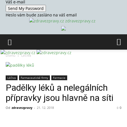
Váš e-mail
Heslo vám bude zasláno na váš email
zdravezpravy.cz
Domů
Léčiva
Léčiva
Farmaceutické firmy
Farmacie
Padělky léků a nelegálních
přípravky jsou hlavně na síti
Od
zdravezpravy
-
21. 12. 2018
0