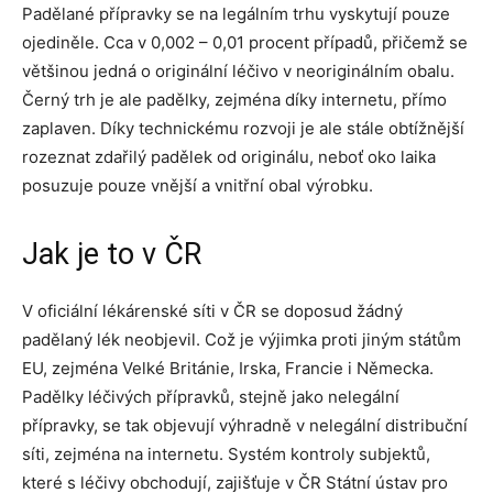
Padělané přípravky se na legálním trhu vyskytují pouze
ojediněle. Cca v 0,002 – 0,01 procent případů, přičemž se
většinou jedná o originální léčivo v neoriginálním obalu.
Černý trh je ale padělky, zejména díky internetu, přímo
zaplaven. Díky technickému rozvoji je ale stále obtížnější
rozeznat zdařilý padělek od originálu, neboť oko laika
posuzuje pouze vnější a vnitřní obal výrobku.
Jak je to v ČR
V oficiální lékárenské síti v ČR se doposud žádný
padělaný lék neobjevil. Což je výjimka proti jiným státům
EU, zejména Velké Británie, Irska, Francie i Německa.
Padělky léčivých přípravků, stejně jako nelegální
přípravky, se tak objevují výhradně v nelegální distribuční
síti, zejména na internetu. Systém kontroly subjektů,
které s léčivy obchodují, zajišťuje v ČR Státní ústav pro