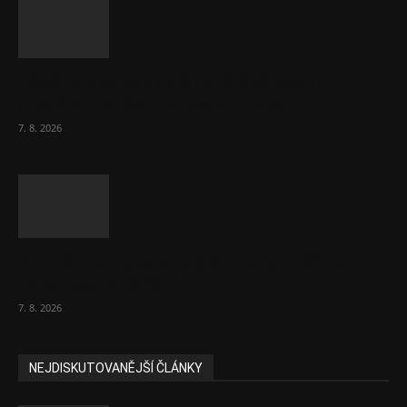
Lékárny dostaly dalších 6 000 balení
chybějícího léku na rakovinu prsu
7. 8. 2026
Bez helmy na kolo, ale ani na koloběžku
nelez, varuje BESIP
7. 8. 2026
NEJDISKUTOVANĚJŠÍ ČLÁNKY