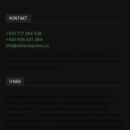
KONTAKT
+420 777 264 528
+420 606 831 394
info@zdravezpravy.cz
Obsah serveru je chráněn autorským právem. Jakékoli jeho užití včetně
publikování nebo jiného šíření je zakázáno bez předchozího písemného
souhlasu Copywrite Company s.r.o.
O NÁS
ZdraveZpravy.cz
přinášejí informace ze zdravotnictví,
zdravotní péče a zdravého životního stylu s přesahem do
sociální politiky. Provozovatelem serveru je Copywrite
Company s.r.o. Publikování nebo další šíření obsahu serveru
www.zdravezpravy.cz je bez souhlasu společnosti Copywrite
Company zakázáno. Copyright [c] 2020 Copywrite Company