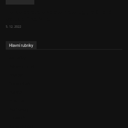
To, co se stalo ve stomatologii, je šílená
ostuda, říká Milan...
5. 12. 2022
Hlavní rubriky
Aktuality
Zdravotnictví
Politika
Sociální věci
Pojištění
Pharma
Rozhovory
E-Health
Ke kávě i čaji