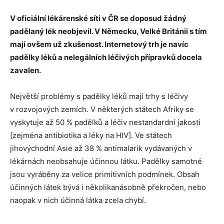
V oficiální lékárenské síti v ČR se doposud žádný
padělaný lék neobjevil. V Německu, Velké Británii s tím
mají ovšem už zkušenost. Internetový trh je navíc
padělky léků a nelegálních léčivých přípravků docela
zavalen.
Největší problémy s padělky léků mají trhy s léčivy
v rozvojových zemích. V některých státech Afriky se
vyskytuje až 50 % padělků a léčiv nestandardní jakosti
[zejména antibiotika a léky na HIV]. Ve státech
jihovýchodní Asie až 38 % antimalarik vydávaných v
lékárnách neobsahuje účinnou látku. Padělky samotné
jsou vyráběny za velice primitivních podmínek. Obsah
účinných látek bývá i několikanásobně překročen, nebo
naopak v nich účinná látka zcela chybí.