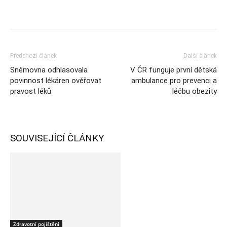
Předchozí článek
Další článek
Sněmovna odhlasovala
V ČR funguje první dětská
povinnost lékáren ověřovat
ambulance pro prevenci a
pravost léků
léčbu obezity
SOUVISEJÍCÍ ČLÁNKY
Zdravotní pojištění