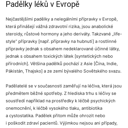
Padělky léků v Evropě
Nejčastějšími padělky a nelegálními přípravky v Evropě,
která přinášejí vážná zdravotní rizika, jsou anabolické
steroidy, růstové hormony a jeho deriváty. Takzvané „life-
style“ přípravky [např. přípravky na hubnutí] a rostlinné
přípravky jednak s obsahem nedeklarované účinné látky,
jednak s obsahem toxických látek [syntetických nebo
přírodních]. Většina padělků pochází z Asie [Čína, Indie,
Pákistán, Thajsko] a ze zemí bývalého Sovětského svazu.
Padělatelé se v současnosti zaměřují na léčiva, která jsou
předmětem běžné spotřeby. Z hlediska trhu s léčivy se
soustředí například na prostředky k léčbě psychických
onemocnění, k léčbě vysokého tlaku, antibiotika
a cystostatika. Padělek přitom může ohrozit nebo
i poškodit zdraví pacientů. Výjimkou nejsou ani případy,