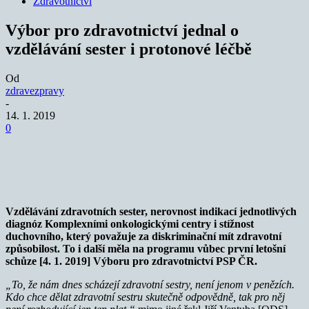
Zdravotnictví
Výbor pro zdravotnictví jednal o
vzdělávání sester i protonové léčbě
Od
zdravezpravy
-
14. 1. 2019
0
Vzdělávání zdravotních sester, nerovnost indikací jednotlivých
diagnóz Komplexními onkologickými centry
i stížnost
duchovního, který považuje za diskriminační mít zdravotní
způsobilost. To i další měla na programu vůbec první letošní
schůze [4. 1. 2019] Výboru pro zdravotnictví PSP ČR.
„To,
že nám dnes scházejí zdravotní sestry, není jenom v penězích.
Kdo chce dělat zdravotní sestru skutečně odpovědně, tak pro něj