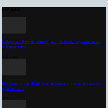
NOVINKY
Léky na eRecept si čeští pacienti nově vyzvednou i
v Rakousku
5. 8. 2026
O výchovné k důchodu musí muži i zabojovat. Ale
vyplatí se...
5. 8. 2026