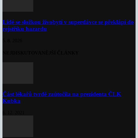
Lidé se složkou živobytí v superdávce se překlápí do
rejstříku hazardu
5. 8. 2026
NEJDISKUTOVANĚJŠÍ ČLÁNKY
Část lékařů tvrdě zaútočila na prezidenta ČLK
Kubka
6. 12. 2021