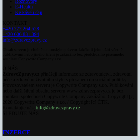
Rozhovory
E-Health
Ke kávě i čaji
KONTAKT
+420 777 264 528
+420 606 831 394
info@zdravezpravy.cz
Obsah serveru je chráněn autorským právem. Jakékoli jeho užití včetně
publikování nebo jiného šíření je zakázáno bez předchozího písemného
souhlasu Copywrite Company s.r.o.
O NÁS
ZdraveZpravy.cz
přinášejí informace ze zdravotnictví, zdravotní
péče a zdravého životního stylu s přesahem do sociální politiky.
Provozovatelem serveru je Copywrite Company s.r.o. Publikování
nebo další šíření obsahu serveru www.zdravezpravy.cz je bez
souhlasu společnosti Copywrite Company zakázáno. Copyright [c]
2020 Copywrite Company s.r.o. / Copyright [c] ČTK.
Kontaktujte nás:
info@zdravezpravy.cz
SLEDUJTE NÁS
INZERCE