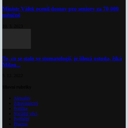
Ministr Válek ocenil domov pro seniory za 70 000
měsíčně
10. 3. 2023
To, co se stalo ve stomatologii, je šílená ostuda, říká
Milan...
5. 12. 2022
Hlavní rubriky
Aktuality
Zdravotnictví
Politika
Sociální věci
Pojištění
Pharma