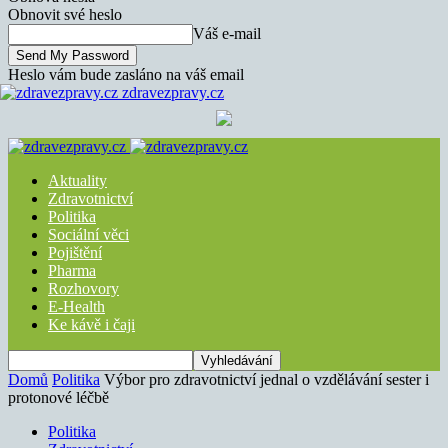
Obnovit své heslo
Váš e-mail
Heslo vám bude zasláno na váš email
zdravezpravy.cz
Aktuality
Zdravotnictví
Politika
Sociální věci
Pojištění
Pharma
Rozhovory
E-Health
Ke kávě i čaji
Domů
Politika
Výbor pro zdravotnictví jednal o vzdělávání sester i
protonové léčbě
Politika