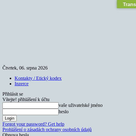
Trans
Čtvrtek, 06. srpna 2026
Kontakty / Etický kodex
Inzerce
Přihlásit se
Vítejte! přihlášení k účtu
vaše uživatelské jméno
heslo
Forgot your password? Get help
Prohlášení o zásadách ochrany osobních údajů
Obnova hesla