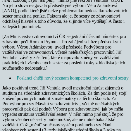
není rozhodující jen ten plat,“
mimo jiné řekl Jiří Ventuba [ODS].
Na jeho slova reagovala předsedkyně výboru Věra Adámková
[ANO], podle které jistě nelze problematiku nedostatku zdravotních
sester omezit na peníze. Faktem ale je, že sestry ze zdravotnictví
odcházejí hlavně z toho důvodu, že si jinde více vydělají. A často i
za lepších podmínek.
[Za Ministerstvo zdravotnictví ČR se jednání účastnil náměstek pro
zdravotní péči Roman Prymula. Po zahájení schůze předsedkyní
výboru Věrou Adámkovou uvedl předseda Podvýboru pro
vzdělávání ve zdravotnictví, včetně nelékařských pracovníků Jiří
Ventuba závěry z šetření, které mapovalo změny ve vzdělávání
praktických i všeobecných sester za poslední roky z hlediska jejich
současného nedostatku.]
Poslanci chtějí nový seznam kompetencí pro zdravotní sestry
Jako pozitivní trend Jiří Ventula uvedl meziroční nárůst zájemců o
studium na středních zdravotnických školách. Za tím podle něj stojí
zrušení povinných maturit z matematiky na těchto školách. Za
Podvýbor pro vzdělávání ve zdravotnictví, včetně nelékařských
pracovníků pak dal podnět Výboru pro zdravotnictví, jak by měla
vypadat struktura vzdělávání sester. V něm mimo jiné stojí, že pro
výkon všeobecné sestry bude možné, ale ne nutné bakalářské
vzdělání. Což „mění“ současný systém povinného vzdělání
všeobecných sester 4+3, tedy jakákoliv střední škola a 3 roky na