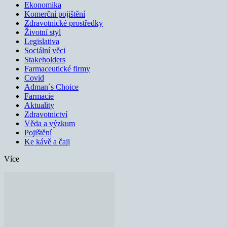
Ekonomika
Komerční pojištění
Zdravotnické prostředky
Životní styl
Legislativa
Sociální věci
Stakeholders
Farmaceutické firmy
Covid
Adman´s Choice
Farmacie
Aktuality
Zdravotnictví
Věda a výzkum
Pojištění
Ke kávě a čaji
Více