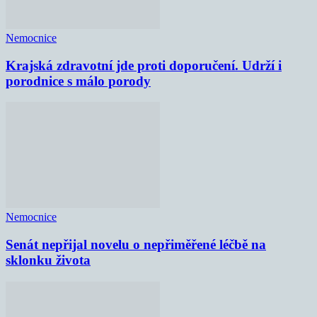
Nemocnice
Krajská zdravotní jde proti doporučení. Udrží i
porodnice s málo porody
Nemocnice
Senát nepřijal novelu o nepřiměřené léčbě na
sklonku života