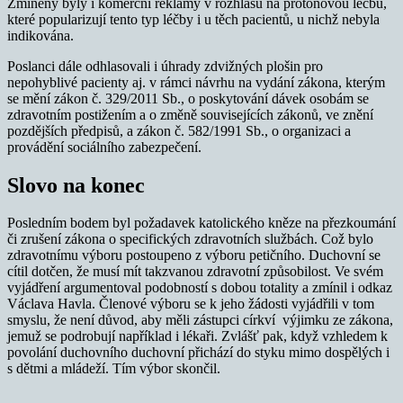
Zmíněny byly i komerční reklamy v rozhlasu na protonovou léčbu,
které popularizují tento typ léčby i u těch pacientů, u nichž nebyla
indikována.
Poslanci dále odhlasovali i úhrady zdvižných plošin pro
nepohyblivé pacienty aj. v rámci návrhu na vydání zákona, kterým
se mění zákon č. 329/2011 Sb., o poskytování dávek osobám se
zdravotním postižením a o změně souvisejících zákonů, ve znění
pozdějších předpisů, a zákon č. 582/1991 Sb., o organizaci a
provádění sociálního zabezpečení.
Slovo na konec
Posledním bodem byl požadavek katolického kněze na přezkoumání
či zrušení zákona o specifických zdravotních službách. Což bylo
zdravotnímu výboru postoupeno z výboru petičního. Duchovní se
cítil dotčen, že musí mít takzvanou zdravotní způsobilost. Ve svém
vyjádření argumentoval podobností s dobou totality a zmínil i odkaz
Václava Havla. Členové výboru se k jeho žádosti vyjádřili v tom
smyslu, že není důvod, aby měli zástupci církví výjimku ze zákona,
jemuž se podrobují například i lékaři. Zvlášť pak, když vzhledem k
povolání duchovního duchovní přichází do styku mimo dospělých i
s dětmi a mládeží. Tím výbor skončil.