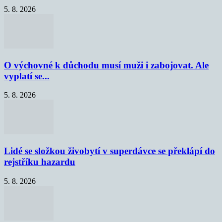
5. 8. 2026
O výchovné k důchodu musí muži i zabojovat. Ale
vyplatí se...
5. 8. 2026
Lidé se složkou živobytí v superdávce se překlápí do
rejstříku hazardu
5. 8. 2026