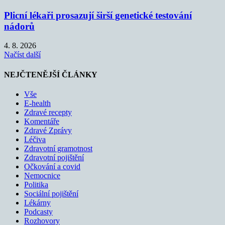
Plicní lékaři prosazují širší genetické testování
nádorů
4. 8. 2026
Načíst další
NEJČTENĚJŠÍ ČLÁNKY
Vše
E-health
Zdravé recepty
Komentáře
Zdravé Zprávy
Léčiva
Zdravotní gramotnost
Zdravotní pojištění
Očkování a covid
Nemocnice
Politika
Sociální pojištění
Lékárny
Podcasty
Rozhovory