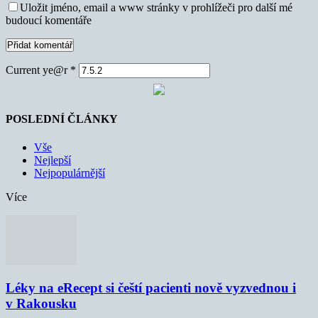
Uložit jméno, email a www stránky v prohlížeči pro další mé
budoucí komentáře
Current ye@r
*
POSLEDNÍ ČLÁNKY
Vše
Nejlepší
Nejpopulárnější
Více
Léky na eRecept si čeští pacienti nově vyzvednou i
v Rakousku