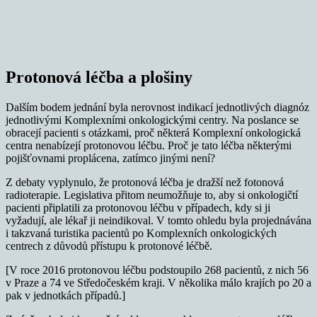
Protonová léčba a plošiny
Dalším bodem jednání byla nerovnost indikací jednotlivých diagnóz
jednotlivými Komplexními onkologickými centry. Na poslance se
obracejí pacienti s otázkami, proč některá Komplexní onkologická
centra nenabízejí protonovou léčbu. Proč je tato léčba některými
pojišťovnami proplácena, zatímco jinými není?
Z debaty vyplynulo, že protonová léčba je dražší než fotonová
radioterapie. Legislativa přitom neumožňuje to, aby si onkologičtí
pacienti připlatili za protonovou léčbu v případech, kdy si ji
vyžadují, ale lékař ji neindikoval. V tomto ohledu byla projednávána
i takzvaná turistika pacientů po Komplexních onkologických
centrech z důvodů přístupu k protonové léčbě.
[V roce 2016 protonovou léčbu podstoupilo 268 pacientů, z nich 56
v Praze a 74 ve Středočeském kraji. V několika málo krajích po 20 a
pak v jednotkách případů.]