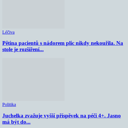
Léčiva
Pětina pacientů s nádorem plic nikdy nekouřila. Na
stole je rozšíření...
Politika
Juchelka zvažuje vyšší příspěvek na péči 4+. Jasno
má být do...