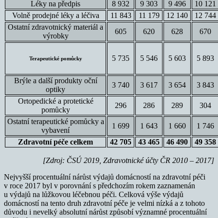
Léky na předpis
8 932
9 303
9 496
10 121
Volně prodejné léky a léčiva
11 843
11 179
12 140
12 744
Ostatní zdravotnický materiál a
605
620
628
670
výrobky
5 735
5 546
5 603
5 893
Terapeutické pomůcky
Brýle a další produkty oční
3 740
3 617
3 654
3 843
optiky
Ortopedické a protetické
296
286
289
304
pomůcky
Ostatní terapeutické pomůcky a
1 699
1 643
1 660
1 746
vybavení
Zdravotní péče celkem
42 705
43 465
46 490
49 358
[Zdroj: ČSÚ 2019, Zdravotnické účty ČR 2010 –
2017]
Nejvyšší procentuální nárůst výdajů domácností na zdravotní péči
v roce 2017 byl v porovnání s předchozím rokem zaznamenán
u výdajů na lůžkovou léčebnou péči. Celková výše výdajů
domácností na tento druh zdravotní péče je velmi nízká a z tohoto
důvodu i nevelký absolutní nárůst způsobí významné procentuální