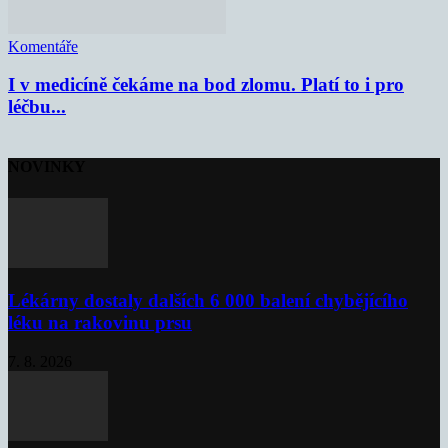
Komentáře
I v medicíně čekáme na bod zlomu. Platí to i pro
léčbu...
NOVINKY
Lékárny dostaly dalších 6 000 balení chybějícího
léku na rakovinu prsu
7. 8. 2026