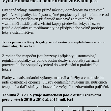
Výdaje domácností podle druhu zdravotní péče
Uvedené výdaje zahrnují přímé náklady domácností na zdravotní
péči. Nikoli platby, které jsou zpětně propláceny [např. refundace od
zdravotních pojišťoven při úhradě naléhavé zdravotní péče
v zahraničí]. Lidé platí z vlastní kapsy především léky, ať už se
jedná o doplatky za medikamenty na předpis nebo volně prodejné
léky a ostatní léčiva.
Téměř pětinu z celkových výdajů na zdravotní péči zaplatí domácnosti za
stomatologická ošetření
Z rodinného rozpočtu jsou hrazeny i příplatky u stomatologů,
regulační poplatky za pohotovostní služby a poplatky za různá
potvrzení nebo vstupní vyšetření do zaměstnání u praktického
lékaře.
Platby za nadstandardní výkony, materiál a služby a v neposlední
řadě kosmetické operace. Služby dentálních hygienistek, nutričních
terapeutů a další služby nehrazené z veřejného zdravotního pojištění.
Tabulka č. 3.2.1 Výdaje domácností podle druhu zdravotní
péče v letech 2010 a 2013 až 2017 [mil. Kč]