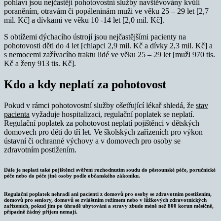
pohlaví jsou nejčastěji pohotovostní služby navštěvovány kvůli
poraněním, otravám či popáleninám muži ve věku 25 – 29 let [2,7
mil. Kč] a dívkami ve věku 10 -14 let [2,0 mil. Kč].
S obtížemi dýchacího ústrojí jsou nejčastějšími pacienty na
pohotovosti děti do 4 let [chlapci 2,9 mil. Kč a dívky 2,3 mil. Kč] a
s nemocemi zažívacího traktu lidé ve věku 25 – 29 let [muži 970 tis.
Kč a ženy 913 tis. Kč].
Kdo a kdy neplatí za pohotovost
Pokud v rámci pohotovostní služby ošetřující lékař shledá, že
stav
pacienta
vyžaduje hospitalizaci, regulační poplatek se neplatí.
Regulační poplatek za pohotovost neplatí pojištěnci v dětských
domovech pro děti do tří let. Ve školských zařízeních pro výkon
ústavní či ochranné výchovy a v domovech pro osoby se
zdravotním postižením.
Dále je neplatí také pojištěnci svěření rozhodnutím soudu do pěstounské péče, poručnické
péče nebo do péče jiné osoby podle občanského zákoníku.
Regulační poplatek nehradí ani pacienti z domovů pro osoby se zdravotním postižením,
domovů pro seniory, domovů se zvláštním režimem nebo v lůžkových zdravotnických
zařízeních, pokud jim po úhradě ubytování a stravy zbude méně než 800 korun měsíčně,
případně žádný příjem nemají.