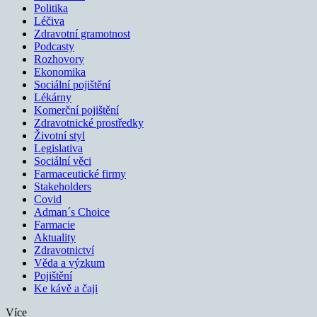
Politika
Léčiva
Zdravotní gramotnost
Podcasty
Rozhovory
Ekonomika
Sociální pojištění
Lékárny
Komerční pojištění
Zdravotnické prostředky
Životní styl
Legislativa
Sociální věci
Farmaceutické firmy
Stakeholders
Covid
Adman´s Choice
Farmacie
Aktuality
Zdravotnictví
Věda a výzkum
Pojištění
Ke kávě a čaji
Více