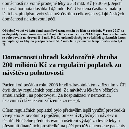
domácností na volně prodejné léky o 3,3 mld. Kč [o 30 %]. Jejich
celková hodnota dosáhla 14,5 mld. Kč. Uvedená částka za nákup
léků bez předpisu tvoří více než čtvrtinu celkových výdajů českých
domácnosti na zdravotní péči.
Obdobný vývoj výdajů domácností byl zaznamenán i u léků na předpis. V roce 2017 na
ně doplatily české domácnosti o 1,8 mld. Kč více než v roce 2013. Jejich finanční hodnota
se pohybovala na úrovni 11,1 mld. Kč. Za uplynulých pět let vydali lidé z vlastních kapes
na doplatky za léky na předpis celkem 50,2 mld. Kč a průměrné tempo růstu činilo 4,4
%.
Domácnosti uhradí každoročně zhruba
200 miliónů Kč za regulační poplatek za
návštěvu pohotovosti
Pacienti od počátku roku 2008 hradí zdravotnickým zařízením v ČR
čtyři druhy regulačních poplatků. Za návštěvu lékaře v běžných
ambulancích i na pohotovosti. Za hospitalizaci v nemocnici,
ústavním či lázeňském zařízení a za recept.
Cílem regulačních poplatků bylo především lepší využití prostředků
veřejného zdravotního pojištění, omezení zbytečných návštěv u
lékařů. Neúčelné předepisování a ušetření výdajů za levné léky a
přesunutí finančních prostředků na péči pro těžce nemocné pacienty.