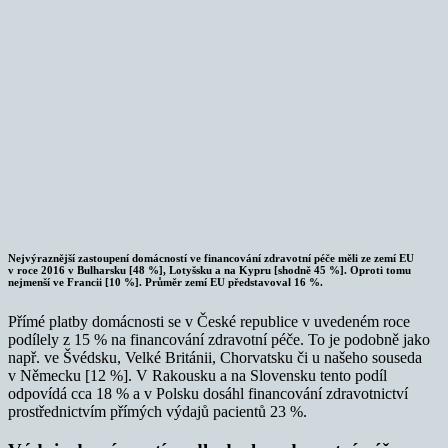
Nejvýraznější zastoupení domácností ve financování zdravotní péče měli ze zemí EU
v roce 2016 v Bulharsku [48 %], Lotyšsku a na Kypru [shodně 45 %]. Oproti tomu
nejmenší ve Francii [10 %]. Průměr zemí EU představoval 16 %.
Přímé platby domácnosti se v České republice v uvedeném roce
podílely z 15 % na financování zdravotní péče. To je podobně jako
např. ve Švédsku, Velké Británii, Chorvatsku či u našeho souseda
v Německu [12 %]. V Rakousku a na Slovensku tento podíl
odpovídá cca 18 % a v Polsku dosáhl financování zdravotnictví
prostřednictvím přímých výdajů pacientů 23 %.