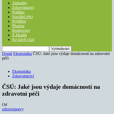
Aktuality
Zdravotnictví
Politika
Sociální věci
Pojištění
Pharma
Rozhovory
E-Health
Ke kávě i čaji
Domů
Ekonomika
ČSÚ: Jaké jsou výdaje domácností na zdravotní
péči
Ekonomika
Zdravotnictví
ČSÚ: Jaké jsou výdaje domácností na
zdravotní péči
Od
zdravezpravy
-