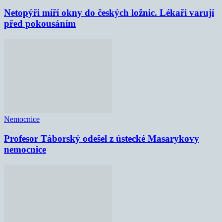
Netopýři míří okny do českých ložnic. Lékaři varují
před pokousáním
Nemocnice
Profesor Táborský odešel z ústecké Masarykovy
nemocnice