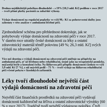
Druhou nejdůležitější položkou dlouhodobě – s 19% [10,3 mld. Kč] podílem v roce 2017
– tvoří přímé platby pacientů za zubařské výkony.
Výdaje domácností na regulační poplatky ve výši 90,- Kč za pohotovostní služby jsou
zahrnuty v této analýze v ambulantní léčebné péči.
Zjednodušené schéma pro přehlednost dokresluje, jak se
pohybovaly výdaje domácností na zdravotní péči v roce 2017.
V daném roce utratily české domácnosti za léky a ostatní
zdravotnický materiál téměř polovinu [49 %; 26,3 mld. Kč] svých
výdajů na zdravotní péči.
Více než desetina z výdajů domácností na zdravotní péči směřuje na příspěvky na
ambulantní péči, ať už léčebnou nebo rehabilitační, stejně jako na terapeutické pomůcky,
nejčastěji brýle a kontaktní čočky. Na lůžkovou péči přispěly domácnosti částkou ve výši
3,9 mld. Kč [7 %], z níž největší podíl – 75 % – tvoří výdaje na lůžkovou rehabilitační
péči včetně pobytu v lázeňských zařízeních.
Léky tvoří dlouhodobě největší část
výdajů domácností na zdravotní péči
Největší část finančních prostředků na zdravotní péči vydávají
domácnosti každoročně na léčiva a ostatní zdravotnické výrobky [60
% v roce 2017]. Tradičně tvoří největší výdajovou položku. Čtyři