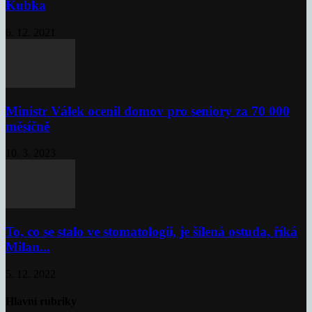
Kubka
6. 12. 2021
Ministr Válek ocenil domov pro seniory za 70 000
měsíčně
10. 3. 2023
To, co se stalo ve stomatologii, je šílená ostuda, říká
Milan...
5. 12. 2022
Hlavní rubriky