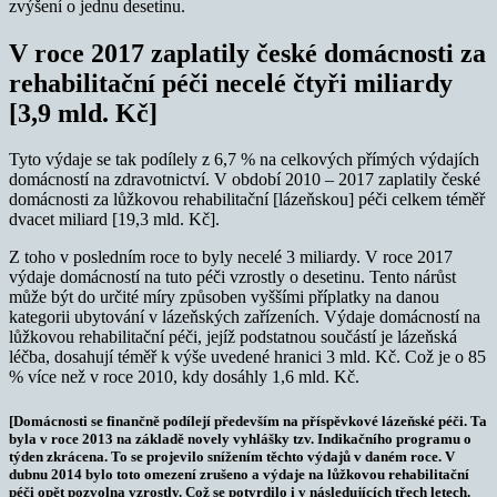
zvýšení o jednu desetinu.
V roce 2017 zaplatily české domácnosti za
rehabilitační péči necelé čtyři miliardy
[3,9 mld. Kč]
Tyto výdaje se tak podílely z 6,7 % na celkových přímých výdajích
domácností na zdravotnictví. V období 2010 – 2017 zaplatily české
domácnosti za lůžkovou rehabilitační [lázeňskou] péči celkem téměř
dvacet miliard [19,3 mld. Kč].
Z toho v posledním roce to byly necelé 3 miliardy. V roce 2017
výdaje domácností na tuto péči vzrostly o desetinu. Tento nárůst
může být do určité míry způsoben vyššími příplatky na danou
kategorii ubytování v lázeňských zařízeních. Výdaje domácností na
lůžkovou rehabilitační péči, jejíž podstatnou součástí je lázeňská
léčba, dosahují téměř k výše uvedené hranici 3 mld. Kč. Což je o 85
% více než v roce 2010, kdy dosáhly 1,6 mld. Kč.
[Domácnosti se finančně podílejí především na příspěvkové lázeňské péči. Ta
byla v roce 2013 na základě novely vyhlášky tzv. Indikačního programu o
týden zkrácena. To se projevilo snížením těchto výdajů v daném roce. V
dubnu 2014 bylo toto omezení zrušeno a výdaje na lůžkovou rehabilitační
péči opět pozvolna vzrostly. Což se potvrdilo i v následujících třech letech.