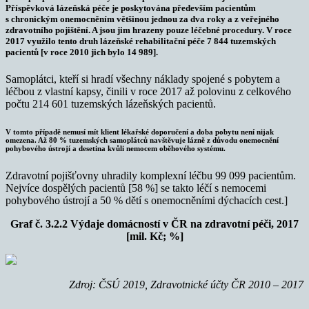
Příspěvková lázeňská péče je poskytována především pacientům
s chronickým onemocněním většinou jednou za dva roky a z veřejného
zdravotního pojištění. A jsou jim hrazeny pouze léčebné procedury. V roce
2017 využilo tento druh lázeňské rehabilitační péče 7 844 tuzemských
pacientů [v roce 2010 jich bylo 14 989].
Samoplátci, kteří si hradí všechny náklady spojené s pobytem a
léčbou z vlastní kapsy, činili v roce 2017 až polovinu z celkového
počtu 214 601 tuzemských lázeňských pacientů.
V tomto případě nemusí mít klient lékařské doporučení a doba pobytu není nijak
omezena. Až 80 % tuzemských samoplátců navštěvuje lázně z důvodu onemocnění
pohybového ústrojí a desetina kvůli nemocem oběhového systému.
Zdravotní pojišťovny uhradily komplexní léčbu 99 099 pacientům.
Nejvíce dospělých pacientů [58 %] se takto léčí s nemocemi
pohybového ústrojí a 50 % dětí s onemocněními dýchacích cest.]
Graf č. 3.2.2 Výdaje domácností v ČR na zdravotní péči, 2017
[mil. Kč; %]
Zdroj: ČSÚ 2019, Zdravotnické účty ČR 2010 – 2017