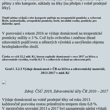
pětiny z této kategorie, náklady na léky [na předpis i volně prodejné
léky].
Téměř pětina výdajů z této kategorie směřuje na terapeutické pomůcky a vybavení.
Brýle, naslouchadla, ortopedické pomůcky, berle, invalidní vozíky, pomůcky pro
diabetiky apod.
V porovnání s rokem 2016 se výdaje domácností na terapeutické
pomůcky snížily o 3 %. Což bylo ovlivněno i změnou úhrad
zdravotních pojišťoven u některých výrobků a navýšením objemu
bezdoplatkového zboží.
Částka ve výši 32,2 mld. Kč, kterou zaplatily domácnosti v roce 2017 za léčiva a
zdravotnické výrobky, tvořila 8,3 % z celkových výdajů na zdravotní péči.
Graf č. 3.2.3 Výdaje domácností v ČR za léčiva a zdravotnický materiál,
2013-2017 v mld. Kč
Zdroj: ČSÚ 2019, Zdravotnické účty ČR 2010 – 2017
Výdaje domácností na volně prodejné léky od roku 2013
každoročně pozvolna rostou průměrným tempem růstu 6,8 %.
V meziročním srovnání 2013 a 2017 byl zaznamenán nárůst výdajů