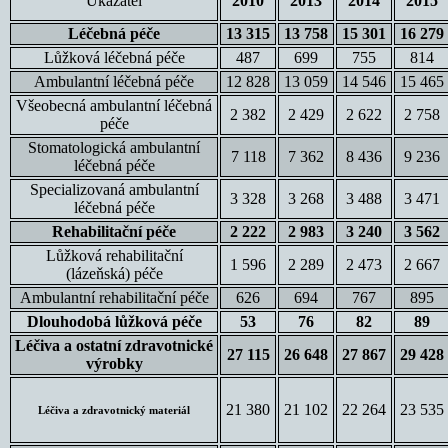
Ukazatel
2010
2013
2014
2015
Léčebná péče
13 315
13 758
15 301
16 279
Lůžková léčebná péče
487
699
755
814
Ambulantní léčebná péče
12 828
13 059
14 546
15 465
Všeobecná ambulantní léčebná
2 382
2 429
2 622
2 758
péče
Stomatologická ambulantní
7 118
7 362
8 436
9 236
léčebná péče
Specializovaná ambulantní
3 328
3 268
3 488
3 471
léčebná péče
Rehabilitační péče
2 222
2 983
3 240
3 562
Lůžková rehabilitační
1 596
2 289
2 473
2 667
(lázeňská) péče
Ambulantní rehabilitační péče
626
694
767
895
Dlouhodobá lůžková péče
53
76
82
89
Léčiva a ostatní zdravotnické
27 115
26 648
27 867
29 428
výrobky
21 380
21 102
22 264
23 535
Léčiva a zdravotnický materiál