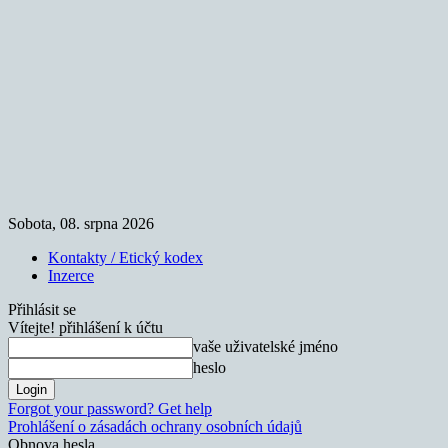
Sobota, 08. srpna 2026
Kontakty / Etický kodex
Inzerce
Přihlásit se
Vítejte! přihlášení k účtu
vaše uživatelské jméno
heslo
Forgot your password? Get help
Prohlášení o zásadách ochrany osobních údajů
Obnova hesla