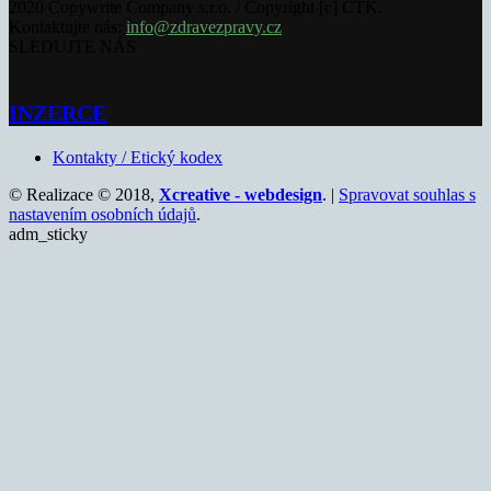
2020 Copywrite Company s.r.o. / Copyright [c] ČTK.
Kontaktujte nás:
info@zdravezpravy.cz
SLEDUJTE NÁS
INZERCE
Kontakty / Etický kodex
© Realizace © 2018,
Xcreative - webdesign
. |
Spravovat souhlas s
nastavením osobních údajů
.
adm_sticky