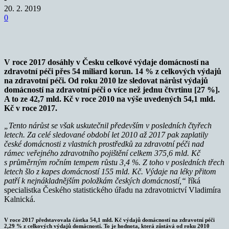
20. 2. 2019
0
V roce 2017 dosáhly v Česku celkové výdaje domácností na
zdravotní péči přes 54 miliard korun. 14 % z celkových výdajů
na zdravotní péči. Od roku 2010 lze sledovat nárůst výdajů
domácností na zdravotní péči o více než jednu čtvrtinu [27 %].
A to ze 42,7 mld. Kč v roce 2010 na výše uvedených 54,1 mld.
Kč v roce 2017.
„Tento nárůst se však uskutečnil především v posledních čtyřech
letech. Za celé sledované období let 2010 až 2017 pak zaplatily
české domácnosti z vlastních prostředků za zdravotní péči nad
rámec veřejného zdravotního pojištění celkem 375,6 mld. Kč
s průměrným ročním tempem růstu 3,4 %. Z toho v posledních třech
letech šlo z kapes domácností 155 mld. Kč.
Výdaje na léky přitom
patří k nejnákladnějším položkám českých domácností,“
říká
specialistka Českého statistického úřadu na zdravotnictví Vladimíra
Kalnická.
V roce 2017 představovala částka 54,1 mld. Kč výdajů domácností na zdravotní péči
2,29 % z celkových výdajů domácností. To je hodnota, která zůstává od roku 2010