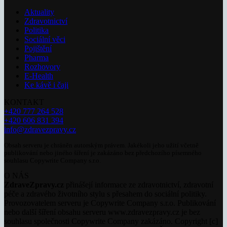
Aktuality
Zdravotnictví
Politika
Sociální věci
Pojištění
Pharma
Rozhovory
E-Health
Ke kávě i čaji
KONTAKT
+420 777 264 528
+420 606 831 394
info@zdravezpravy.cz
Obsah serveru je chráněn autorským právem. Jakékoli jeho užití včetně
publikování nebo jiného šíření je zakázáno bez předchozího písemného
souhlasu Copywrite Company s.r.o.
O NÁS
ZdraveZpravy.cz
přinášejí informace ze zdravotnictví, zdravotní
péče a zdravého životního stylu s přesahem do sociální politiky.
Provozovatelem serveru je Copywrite Company s.r.o. Publikování
nebo další šíření obsahu serveru www.zdravezpravy.cz je bez
souhlasu společnosti Copywrite Company zakázáno. Copyright [c]