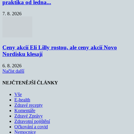
praktika od ledna...
7. 8. 2026
Ceny akcií Eli Lilly rostou, ale ceny akcií Novo
Nordisku klesají
6. 8. 2026
Načíst další
NEJČTENĚJŠÍ ČLÁNKY
Vše
E-health
Zdravé recepty
Komentáře
Zdravé Zprávy
Zdravotní pojištění
Očkování a covid
Nemocnice