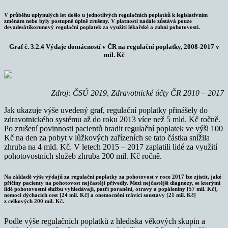
V průběhu uplynulých let došlo u jednotlivých regulačních poplatků k legislativním
změnám nebo byly postupně úplně zrušeny. V platnosti nadále zůstává pouze
devadesátikorunový regulační poplatek za využití lékařské a zubní pohotovosti.
Graf č. 3.2.4 Výdaje domácností v ČR na regulační poplatky, 2008-2017 v
mil. Kč
Zdroj: ČSÚ 2019, Zdravotnické účty ČR 2010 – 2017
Jak ukazuje výše uvedený graf, regulační poplatky přinášely do
zdravotnického systému až do roku 2013 více než 5 mld. Kč ročně.
Po zrušení povinnosti pacientů hradit regulační poplatek ve výši 100
Kč na den za pobyt v lůžkových zařízeních se tato částka snížila
zhruba na 4 mld. Kč. V letech 2015 – 2017 zaplatili lidé za využití
pohotovostních služeb zhruba 200 mil. Kč ročně.
Na základě výše výdajů za regulační poplatky za pohotovost v roce 2017 lze zjistit, jaké
příčiny pacienty na pohotovost nejčastěji přivedly. Mezi nejčastější diagnózy, se kterými
lidé pohotovostní službu vyhledávají, patří poranění, otravy a popáleniny [57 mil. Kč],
nemoci dýchacích cest [24 mil. Kč] a onemocnění trávicí soustavy [21 mil. Kč]
z celkových 200 mil. Kč.
Podle výše regulačních poplatků z hlediska věkových skupin a