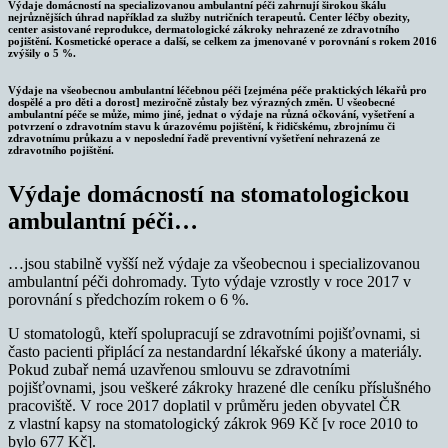
Výdaje domácností na specializovanou ambulantní péči zahrnují širokou škálu
nejrůznějších úhrad například za služby nutričních terapeutů. Center léčby obezity,
center asistované reprodukce, dermatologické zákroky nehrazené ze zdravotního
pojištění. Kosmetické operace a další, se celkem za jmenované v porovnání s rokem 2016
zvýšily o 5 %.
Výdaje na všeobecnou ambulantní léčebnou péči [zejména péče praktických lékařů pro
dospělé a pro děti a dorost] meziročně zůstaly bez výrazných změn. U všeobecné
ambulantní péče se může, mimo jiné, jednat o výdaje na různá očkování, vyšetření a
potvrzení o zdravotním stavu k úrazovému pojištění, k řidičskému, zbrojnímu či
zdravotnímu průkazu a v neposlední řadě preventivní vyšetření nehrazená ze
zdravotního pojištění.
Výdaje domácností na stomatologickou
ambulantní péči…
…jsou stabilně vyšší než výdaje za všeobecnou i specializovanou
ambulantní péči dohromady. Tyto výdaje vzrostly v roce 2017 v
porovnání s předchozím rokem o 6 %.
U stomatologů, kteří spolupracují se zdravotními pojišťovnami, si
často pacienti připlácí za nestandardní lékařské úkony a materiály.
Pokud zubař nemá uzavřenou smlouvu se zdravotními
pojišťovnami, jsou veškeré zákroky hrazené dle ceníku příslušného
pracoviště. V roce 2017 doplatil v průměru jeden obyvatel ČR
z vlastní kapsy na stomatologický zákrok 969 Kč [v roce 2010 to
bylo 677 Kč].