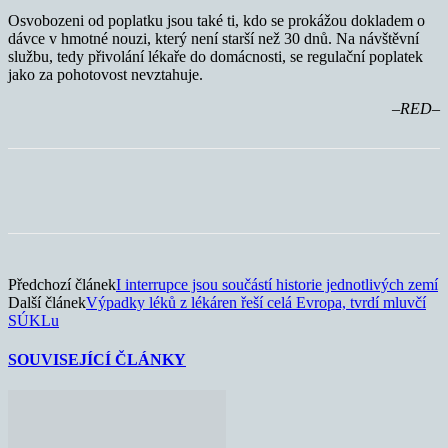
Osvobozeni od poplatku jsou také ti, kdo se prokážou dokladem o
dávce v hmotné nouzi, který není starší než 30 dnů. Na návštěvní
službu, tedy přivolání lékaře do domácnosti, se regulační poplatek
jako za pohotovost nevztahuje.
–RED–
Předchozí článek
I interrupce jsou součástí historie jednotlivých zemí
Další článek
Výpadky léků z lékáren řeší celá Evropa, tvrdí mluvčí
SÚKLu
SOUVISEJÍCÍ ČLÁNKY