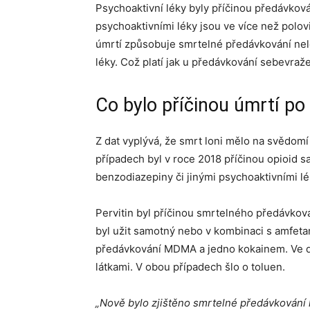
Psychoaktivní léky byly příčinou předávkov
psychoaktivními léky jsou ve více než polo
úmrtí způsobuje smrtelné předávkování nele
léky. Což platí jak u předávkování sebevra
Co bylo příčinou úmrtí po 
Z dat vyplývá, že smrt loni mělo na svědomí
případech byl v roce 2018 příčinou opioid 
benzodiazepiny či jinými psychoaktivními lé
Pervitin byl příčinou smrtelného předávkov
byl užit samotný nebo v kombinaci s amfet
předávkování MDMA a jedno kokainem. Ve d
látkami. V obou případech šlo o toluen.
„Nově bylo zjištěno smrtelné předávkování 