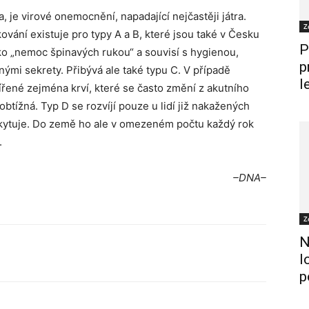
, je virové onemocnění, napadající nejčastěji játra.
Z
ování existuje pro typy A a B, které jsou také v Česku
P
jako „nemoc špinavých rukou“ a souvisí s hygienou,
p
nými sekrety. Přibývá ale také typu C. V případě
l
ířené zejména krví, které se často změní z akutního
btížná. Typ D se rozvíjí pouze u lidí již nakažených
kytuje. Do země ho ale v omezeném počtu každý rok
.
–DNA–
Z
N
l
p