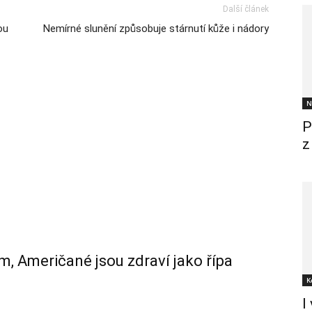
Další článek
ou
Nemírné slunění způsobuje stárnutí kůže i nádory
N
P
z
m, Američané jsou zdraví jako řípa
K
I