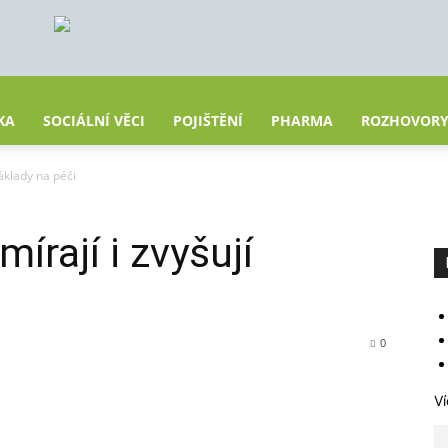
KA
SOCIÁLNÍ VĚCI
POJIŠTĚNÍ
PHARMA
ROZHOVOR
náklady na péči
írají i zvyšují
0
Ví