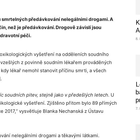
adů smrtelných předávkování nelegálními drogami. A
K
čin, než je předávkování. Drogově závislí jsou
A
zdravotní péči.
8.
 toxikologických vyšetření na odděleních soudního
cí vzešlých z povinně soudním lékařem prováděných
 kdy lékař nemohl stanovit příčinu smrti, a všech
.
L
b
c soudních pitev, stejně jako v předešlých letech.
U
p
ikologické vyšetření. Zjištěno přitom bylo 89 přímých
7.
ce 2017,“ vysvětluje Blanka Nechanská z Ústavu
vání nelegálními drogami a těkavými látkami.