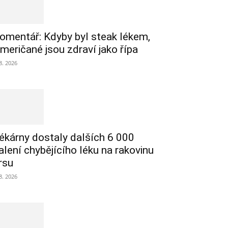
omentář: Kdyby byl steak lékem,
meričané jsou zdraví jako řípa
 8. 2026
ékárny dostaly dalších 6 000
alení chybějícího léku na rakovinu
rsu
 8. 2026