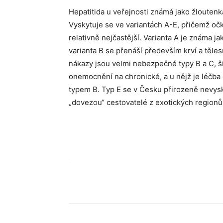
Hepatitida u veřejnosti známá jako žloutenka
Vyskytuje se ve variantách A-E, přičemž očk
relativně nejčastější. Varianta A je známa 
varianta B se přenáší především krví a těles
nákazy jsou velmi nebezpečné typy B a C, š
onemocnění na chronické, a u nějž je léčba o
typem B. Typ E se v Česku přirozeně nevys
„dovezou“ cestovatelé z exotických regionů
Sdílet