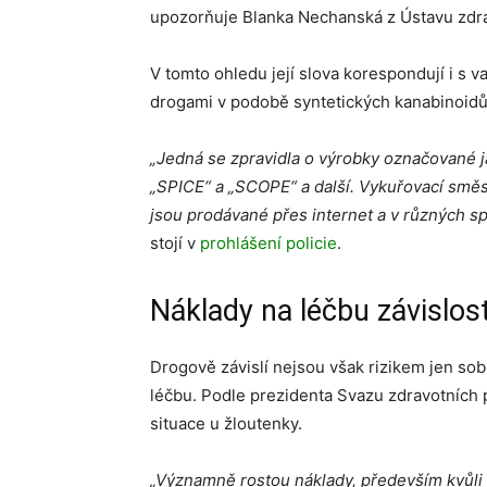
upozorňuje Blanka Nechanská z Ústavu zdrav
V tomto ohledu její slova korespondují i s 
drogami v podobě syntetických kanabinoidů
„Jedná se zpravidla o výrobky označované j
„SPICE“ a „SCOPE“ a další. Vykuřovací směs
jsou prodávané přes internet a v různých 
stojí v
prohlášení policie
.
Náklady na léčbu závislos
Drogově závislí nejsou však rizikem jen sob
léčbu. Podle prezidenta Svazu zdravotních p
situace u žloutenky.
„
Významně rostou náklady, především kvůli