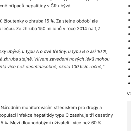
ecně případů hepatitidy v ČR ubývá.
dů žloutenky o zhruba 15 %. Za stejné období ale
 léčbu. Ze zhruba 150 milionů v roce 2014 na 1,2
ky ubývá, u typu A o dvě třetiny, u typu B o asi 10 %,
vá zhruba stejně. Vlivem zavedení nových léků mohou
nta více než desetinásobné, okolo 100 tisíc ročně,“
Ví
á Národním monitorovacím střediskem pro drogy a
 populaci infekce hepatitidy typu C zasahuje tři desetiny
5 %. Mezi dlouhodobými uživateli i více než 60 %.