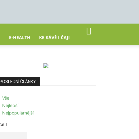
Y
E-HEALTH
KE KÁVĚ I ČAJI
POSLEDNÍ ČLÁNKY
Vše
Nejlepší
Nejpopulárnější
ce