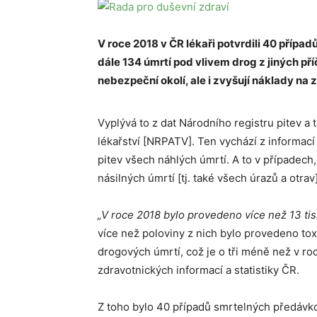
V roce 2018 v ČR lékaři potvrdili 40 příp
dále 134 úmrtí pod vlivem drog z jiných pří
nebezpeční okolí, ale i zvyšují náklady na 
Vyplývá to z dat Národního registru pitev a
lékařství [NRPATV]. Ten vychází z informa
pitev všech náhlých úmrtí. A to v případech,
násilných úmrtí [tj. také všech úrazů a otrav]
„V roce 2018 bylo provedeno více než 13 tisí
více než poloviny z nich bylo provedeno tox
drogových úmrtí, což je o tři méně než v ro
zdravotnických informací a statistiky ČR.
Z toho bylo 40 případů smrtelných předávko