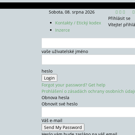
Sobota, 08. srpna 2026
Přihlásit se
Kontakty / Etický kodex
Vítejte! přihl
Inzerce
vaše uživatelské jméno
heslo
Forgot your password? Get help
Prohlášení o zásadách ochrany osobních údaj
Obnova hesla
Obnovit své heslo
Váš e-mail
Heslo vám bude zasláno na váš email