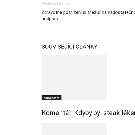
Předchozí článek
Zdravotně postižení si stěžují na nedostatečn
podporu
SOUVISEJÍCÍ ČLÁNKY
Komentáře
Komentář: Kdyby byl steak léke