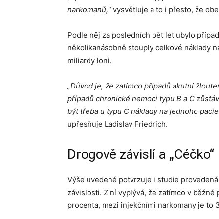
narkomanů,“
vysvětluje a to i přesto, že ob
Podle něj za posledních pět let ubylo přípa
několikanásobně stouply celkové náklady na
miliardy loni.
„Důvod je, že zatímco případů akutní žlouten
případů chronické nemoci typu B a C zůstá
být třeba u typu C náklady na jednoho pacie
upřesňuje Ladislav Friedrich.
Drogově závislí a „Céčko“
Výše uvedené potvrzuje i studie proveden
závislosti. Z ní vyplývá, že zatímco v běžné
procenta, mezi injekčními narkomany je to 3