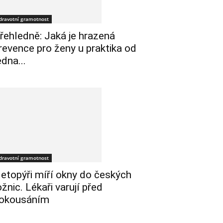
dravotní gramotnost
řehledně: Jaká je hrazená
revence pro ženy u praktika od
edna...
dravotní gramotnost
etopýři míří okny do českých
ožnic. Lékaři varují před
okousáním