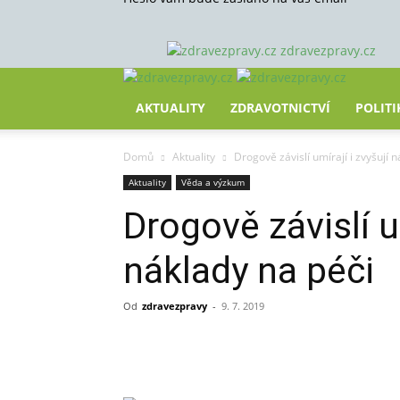
zdravezpravy.cz
AKTUALITY
ZDRAVOTNICTVÍ
POLITI
Domů
Aktuality
Drogově závislí umírají i zvyšují 
Aktuality
Věda a výzkum
Drogově závislí um
náklady na péči
Od
zdravezpravy
-
9. 7. 2019
Sdílet