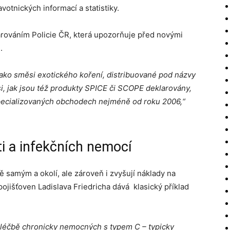
otnických informací a statistiky.
varováním Policie ČR, která upozorňuje před novými
.
ako směsi exotického koření, distribuované pod názvy
i, jak jsou též produkty SPICE či SCOPE deklarovány,
specializovaných obchodech nejméně od roku 2006,“
ti a infekčních nemocí
ě samým a okolí, ale zároveň i zvyšují náklady na
ojišťoven Ladislava Friedricha dává klasický příklad
 léčbě chronicky nemocných s typem C – typicky