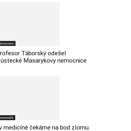
emocnice
rofesor Táborský odešel
 ústecké Masarykovy nemocnice
omentáře
 v medicíně čekáme na bod zlomu.