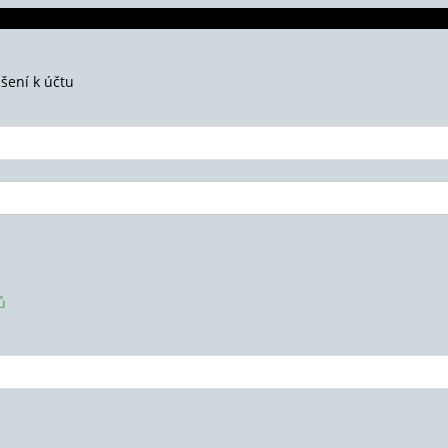
ášení k účtu
ů