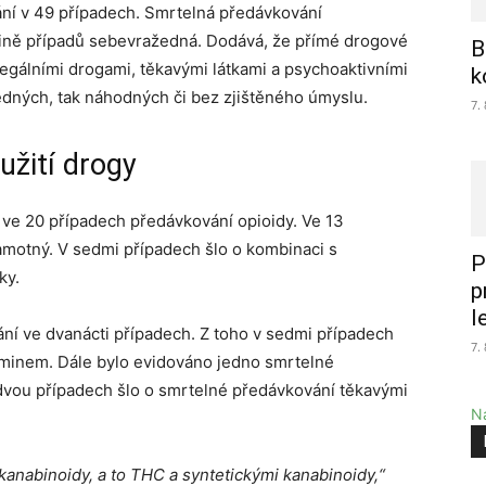
ání v 49 případech. Smrtelná předávkování
vině případů sebevražedná. Dodává, že přímé drogové
B
gálními drogami, těkavými látkami a psychoaktivními
k
žedných, tak náhodných či bez zjištěného úmyslu.
7.
užití drogy
 ve 20 případech předávkování opioidy. Ve 13
samotný. V sedmi případech šlo o kombinaci s
P
ky.
p
l
ání ve dvanácti případech. Z toho v sedmi případech
7.
aminem. Dále bylo evidováno jedno smrtelné
vou případech šlo o smrtelné předávkování těkavými
Na
kanabinoidy, a to THC a syntetickými kanabinoidy,“