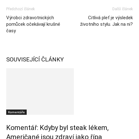
Předchozí článek
Další článek
Výrobci zdravotnických
Citlivá pleť je výsledek
pomůcek očekávají krušné
životního stylu. Jak na ni?
časy
SOUVISEJÍCÍ ČLÁNKY
Komentáře
Komentář: Kdyby byl steak lékem,
Američané jsou zdraví jako řípa