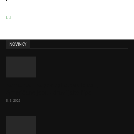
NOVINKY
Komentář: Kdyby byl steak lékem,
Američané jsou zdraví jako řípa
8. 8. 2026