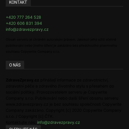
KONTAKT
+420 777 264 528
+420 606 831 394
info@zdravezpravy.cz
Obsah serveru je chráněn autorským právem. Jakékoli jeho užití včetně
publikování nebo jiného šíření je zakázáno bez předchozího písemného
souhlasu Copywrite Company s.r.o.
O NÁS
ZdraveZpravy.cz
přinášejí informace ze zdravotnictví,
zdravotní péče a zdravého životního stylu s přesahem do
sociální politiky. Provozovatelem serveru je Copywrite
Company s.r.o. Publikování nebo další šíření obsahu serveru
www.zdravezpravy.cz je bez souhlasu společnosti Copywrite
Company zakázáno. Copyright [c] 2020 Copywrite Company
s.r.o. / Copyright [c] ČTK.
Kontaktujte nás:
info@zdravezpravy.cz