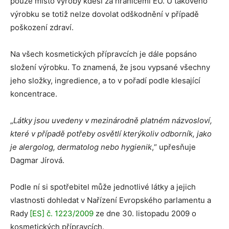
pouze místo výroby kdesi za hranicemi EU. U takového
výrobku se totiž nelze dovolat odškodnění v případě
poškození zdraví.
Na všech kosmetických přípravcích je dále popsáno
složení výrobku. To znamená, že jsou vypsané všechny
jeho složky, ingredience, a to v pořadí podle klesající
koncentrace.
„
Látky jsou uvedeny v mezinárodně platném názvosloví,
které v případě potřeby osvětlí kterýkoliv odborník, jako
je alergolog, dermatolog nebo hygienik
,“ upřesňuje
Dagmar Jírová.
Podle ní si spotřebitel může jednotlivé látky a jejich
vlastnosti dohledat v Nařízení Evropského parlamentu a
Rady
[ES] č. 1223/2009
ze dne 30. listopadu 2009 o
kosmetických přípravcích.