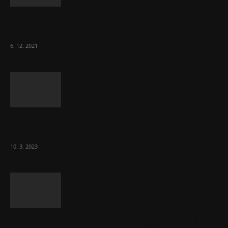
Část lékařů tvrdě zaútočila na prezidenta
ČLK Kubka
6. 12. 2021
Ministr Válek ocenil domov pro seniory za
70 000 měsíčně
10. 3. 2023
To, co se stalo ve stomatologii, je šílená