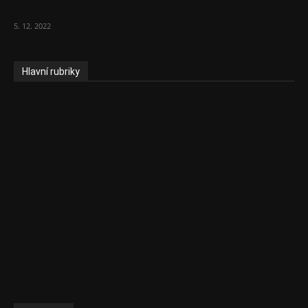
ostuda, říká Milan...
5. 12. 2022
Hlavní rubriky
Aktuality
Zdravotnictví
Politika
Sociální věci
Pojištění
Pharma
Rozhovory
E-Health
Ke kávě i čaji