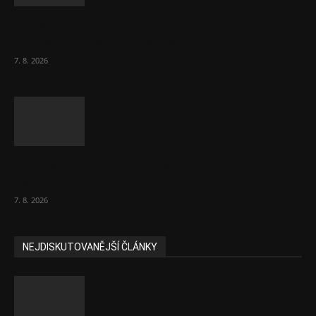
Lékárny dostaly dalších 6 000 balení
chybějícího léku na rakovinu prsu
7. 8. 2026
Bez helmy na kolo, ale ani na koloběžku
nelez, varuje BESIP
7. 8. 2026
NEJDISKUTOVANĚJŠÍ ČLÁNKY